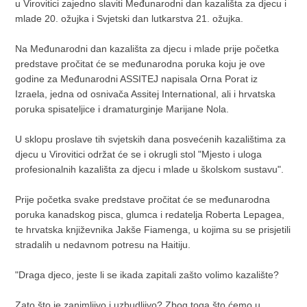
u Virovitici zajedno slaviti Međunarodni dan kazališta za djecu i
mlade 20. ožujka i Svjetski dan lutkarstva 21. ožujka.
Na Međunarodni dan kazališta za djecu i mlade prije početka
predstave pročitat će se međunarodna poruka koju je ove
godine za Međunarodni ASSITEJ napisala Orna Porat iz
Izraela, jedna od osnivača Assitej International, ali i hrvatska
poruka spisateljice i dramaturginje Marijane Nola.
U sklopu proslave tih svjetskih dana posvećenih kazalištima za
djecu u Virovitici održat će se i okrugli stol "Mjesto i uloga
profesionalnih kazališta za djecu i mlade u školskom sustavu".
Prije početka svake predstave pročitat će se međunarodna
poruka kanadskog pisca, glumca i redatelja Roberta Lepagea,
te hrvatska književnika Jakše Fiamenga, u kojima su se prisjetili
stradalih u nedavnom potresu na Haitiju.
"Draga djeco, jeste li se ikada zapitali zašto volimo kazalište?
Zato što je zanimljivo i uzbudljivo? Zbog toga što ćemo u