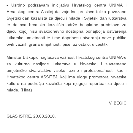
- Usrdno podržavam inicijativu Hrvatskog centra UNIMA i
Hrvatskog centra Assitej da zajedno proslave toliko povezane
Svjetski dan kazališta za djecu i mlade i Svjetski dan lutkarstva
te da sva hrvatska kazališta održe besplatne predstave za
djecu kojoj nisu svakodnevno dostupna ponajbolja ostvarenja
lutkarske umjetnosti te time doprinesu stvaranju nove publike
ovih važnih grana umjetnosti, piše, uz ostalo, u čestitki.
Ministar Biškupić naglašava važnost Hrvatskog centra UNIMA-e
za kulturno nasljeđe lutkarstva u Hrvatskoj i suvremeno
umjetničko stvaralaštvo visoke razine i profesionalnosti, kao i
Hrvatskog centra ASSITEJ, koji ima ulogu promotora hrvatske
kulture na području kazališta koja njeguju repertoar za djecu i
mlade. (Hina)
V. BEGIĆ
GLAS ISTRE, 20.03.2010.