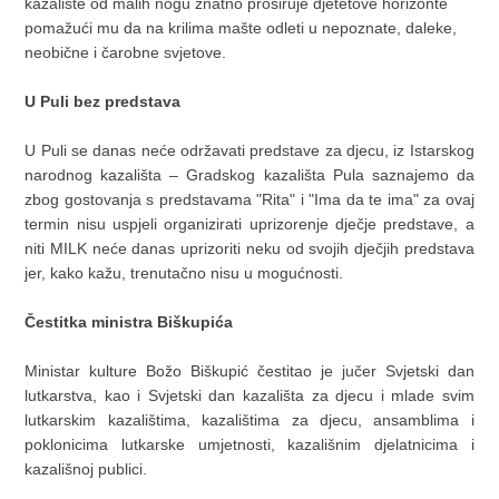
kazalište od malih nogu znatno proširuje djetetove horizonte
pomažući mu da na krilima mašte odleti u nepoznate, daleke,
neobične i čarobne svjetove.
U Puli bez predstava
U Puli se danas neće održavati predstave za djecu, iz Istarskog
narodnog kazališta – Gradskog kazališta Pula saznajemo da
zbog gostovanja s predstavama "Rita" i "Ima da te ima" za ovaj
termin nisu uspjeli organizirati uprizorenje dječje predstave, a
niti MILK neće danas uprizoriti neku od svojih dječjih predstava
jer, kako kažu, trenutačno nisu u mogućnosti.
Čestitka ministra Biškupića
Ministar kulture Božo Biškupić čestitao je jučer Svjetski dan
lutkarstva, kao i Svjetski dan kazališta za djecu i mlade svim
lutkarskim kazalištima, kazalištima za djecu, ansamblima i
poklonicima lutkarske umjetnosti, kazališnim djelatnicima i
kazališnoj publici.