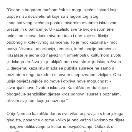
"Osobe s bogatom maštom čak se mogu sjećati i stvari koje
uopće nisu doživjele, ali koje su snagom tog istog
imaginativnog sjećanja postale stvarnim osobnim iskustvom
urezanim u pamćenje. U kazalištu sve te svoje uspomene
nalazimo iznova, kako stvarne tako i one koje su fikcija
osobnog ili kolektivnog pamćenja. To je moć kazališta - moć
posvješćivanja, asocijacija, emocija, kombinacije pamćenja.
Kazalište je jedna od najvažnijih umjetnosti u kulturnom životu
ljudskoga društva jer je uključeno u sve sfere ljudskoga života.
U dječjemu kazalištu mlada se publika susreće ne samo s
poznatom nego također i s novom i nepoznatom zbiljom. Ona
upija osvježavajuće dojmove i otkriva nove mogućnosti -
stvarajući novo životno iskustvo. Kazalište produbljuje i
obogaćuje senzibilitet djeteta kroz ponovni susret s poznatim,
bliskim svijetom kojega poznaje."
O dječjem se kazalištu danas sve više raspravlja i s teorijskoga
gledišta, posebice o tome koliko je ono važno i korisno za dijete
i njegovo oblikovanje te kulturno osvješćivanje. Odlazak u