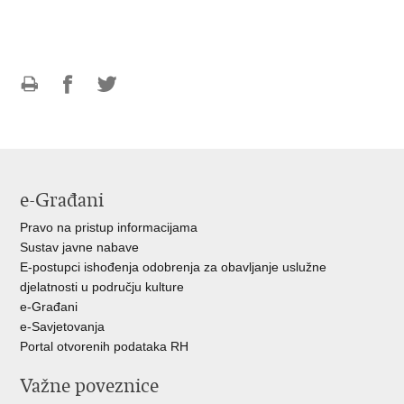
Ispiši
Podijeli
Podijeli
stranicu
na
na
Facebooku
Twitteru
e-Građani
Pravo na pristup informacijama
Sustav javne nabave
E-postupci ishođenja odobrenja za obavljanje uslužne
djelatnosti u području kulture
e-Građani
e-Savjetovanja
Portal otvorenih podataka RH
Važne poveznice