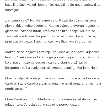
kazalištu čuti i vidjeti lijepe priče, naučiti nešto novo, zabaviti se,
nasmijati?
Zar samo zato? Ne. Ne samo zato. Kazalište volimo jer se u
njemu zbiva nešto čudesno. Kad se svjetla u dvorani ugase i u
gledalištu zavlada mrak, preplavi nas uzbuđenje. Uskoro će
započeti predstava. Na pozornici će se pojaviti likovi iz bajki,
prinčevi, princeze, žapci, pa čak i vještice, vile i čarobnjaci.
Možda će se pojaviti i životinje, psi, mačke, labudovi, krijesnice,
leptiri... Svakakva se bića mogu pojaviti na pozornici, čak i ona
koja inače možemo susresti samo u starim prašnjavim
knjigama", veli u svojoj poruci, između ostalog, Marijana Nola.
Ona nadalje ističe da je u kazalištu sve moguće jer je kazalište
čarolija "i ta je čarolija stvarna, ona nije izmišljena, ona nije neki
neobičan san".
Orna Porat prigodom Međunarodnoga dana kazališta za djecu i
mlade, između ostaloga, u svojoj je poruci kazala: