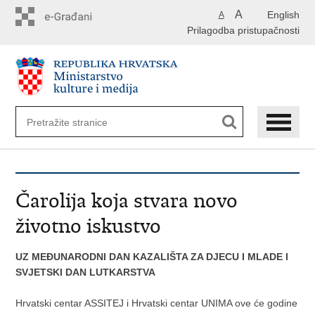
Preskoči
A
English
A
na
Prilagodba pristupačnosti
glavni
sadržaj
Čarolija koja stvara novo
životno iskustvo
UZ MEĐUNARODNI DAN KAZALIŠTA ZA DJECU I MLADE I
SVJETSKI DAN LUTKARSTVA
Hrvatski centar ASSITEJ i Hrvatski centar UNIMA ove će godine