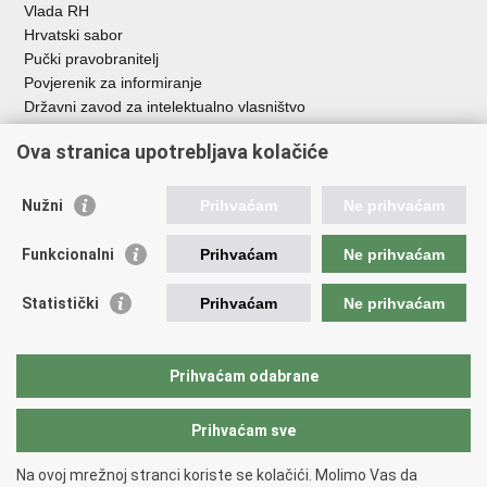
Vlada RH
Hrvatski sabor
Pučki pravobranitelj
Povjerenik za informiranje
Državni zavod za intelektualno vlasništvo
Agencija za medije
Ova stranica upotrebljava kolačiće
HAKOM
Ostale poveznice
Nužni
Prihvaćam
Ne prihvaćam
Hrvatski restauratorski zavod
Funkcionalni
Prihvaćam
Ne prihvaćam
Hrvatski audiovizualni centar
Zaklada Kultura nova
Statistički
Prihvaćam
Ne prihvaćam
Creative Europe
Cultural heritage in EU
EU National Institutes for Culture
Prihvaćam odabrane
Međunarodni centar za podvodnu arheologiju u Zadru (MCPA)
Prihvaćam sve
Povratak na vrh
Na ovoj mrežnoj stranci koriste se kolačići. Molimo Vas da