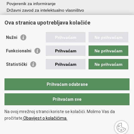
Povjerenik za informiranje
Državni zavod za intelektualno vlasništvo
Agencija za medije
Ova stranica upotrebljava kolačiće
HAKOM
Ostale poveznice
Nužni
Prihvaćam
Ne prihvaćam
Hrvatski restauratorski zavod
Funkcionalni
Prihvaćam
Ne prihvaćam
Hrvatski audiovizualni centar
Zaklada Kultura nova
Statistički
Prihvaćam
Ne prihvaćam
Creative Europe
Cultural heritage in EU
EU National Institutes for Culture
Prihvaćam odabrane
Međunarodni centar za podvodnu arheologiju u Zadru (MCPA)
Prihvaćam sve
Povratak na vrh
Na ovoj mrežnoj stranci koriste se kolačići. Molimo Vas da
Copyright © 2026 Ministarstvo kulture i medija.
Uvjeti korištenja
.
Izjava o
pročitate
Obavijest o kolačićima.
pristupačnosti
.