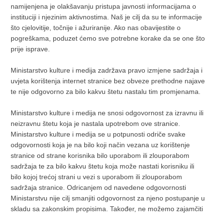
namijenjena je olakšavanju pristupa javnosti informacijama o
instituciji i njezinim aktivnostima. Naš je cilj da su te informacije
što cjelovitije, točnije i ažuriranije. Ako nas obavijestite o
pogreškama, poduzet ćemo sve potrebne korake da se one što
prije isprave.
Ministarstvo kulture i medija zadržava pravo izmjene sadržaja i
uvjeta korištenja internet stranice bez obveze prethodne najave
te nije odgovorno za bilo kakvu štetu nastalu tim promjenama.
Ministarstvo kulture i medija ne snosi odgovornost za izravnu ili
neizravnu štetu koja je nastala upotrebom ove stranice.
Ministarstvo kulture i medija se u potpunosti odriče svake
odgovornosti koja je na bilo koji način vezana uz korištenje
stranice od strane korisnika bilo uporabom ili zlouporabom
sadržaja te za bilo kakvu štetu koja može nastati korisniku ili
bilo kojoj trećoj strani u vezi s uporabom ili zlouporabom
sadržaja stranice. Odricanjem od navedene odgovornosti
Ministarstvu nije cilj smanjiti odgovornost za njeno postupanje u
skladu sa zakonskim propisima. Također, ne možemo zajamčiti