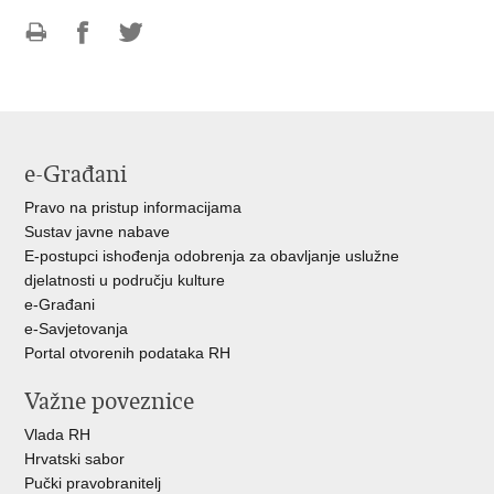
Ispiši
Podijeli
Podijeli
stranicu
na
na
Facebooku
Twitteru
e-Građani
Pravo na pristup informacijama
Sustav javne nabave
E-postupci ishođenja odobrenja za obavljanje uslužne
djelatnosti u području kulture
e-Građani
e-Savjetovanja
Portal otvorenih podataka RH
Važne poveznice
Vlada RH
Hrvatski sabor
Pučki pravobranitelj