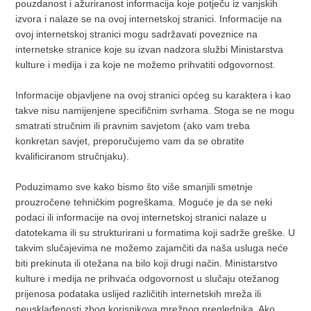
pouzdanost i ažuriranost informacija koje potječu iz vanjskih
izvora i nalaze se na ovoj internetskoj stranici. Informacije na
ovoj internetskoj stranici mogu sadržavati poveznice na
internetske stranice koje su izvan nadzora službi Ministarstva
kulture i medija i za koje ne možemo prihvatiti odgovornost.
Informacije objavljene na ovoj stranici općeg su karaktera i kao
takve nisu namijenjene specifičnim svrhama. Stoga se ne mogu
smatrati stručnim ili pravnim savjetom (ako vam treba
konkretan savjet, preporučujemo vam da se obratite
kvalificiranom stručnjaku).
Poduzimamo sve kako bismo što više smanjili smetnje
prouzročene tehničkim pogreškama. Moguće je da se neki
podaci ili informacije na ovoj internetskoj stranici nalaze u
datotekama ili su strukturirani u formatima koji sadrže greške. U
takvim slučajevima ne možemo zajamčiti da naša usluga neće
biti prekinuta ili otežana na bilo koji drugi način. Ministarstvo
kulture i medija ne prihvaća odgovornost u slučaju otežanog
prijenosa podataka uslijed različitih internetskih mreža ili
neusklađenosti zbog korisnikova mrežnog preglednika. Ako