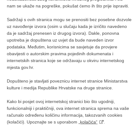
nam se ukaže na pogreške, pokušat ćemo ih što prije ispraviti.
Sadržaji s ovih stranica mogu se prenositi bez posebne dozvole
uz navođenje izvora (osim u slučaju kada je izričito navedeno
da je sadržaj prenesen iz drugog izvora). Dakle, ponovna
upotreba je dopuštena uz uvjet da bude naveden izvor
podataka. Međutim, korisnicima se savjetuje da provjere
obavijesti o autorskim pravima pojedinih dokumenata i
internetskih stranica koje se održavaju u okviru internetskog
mjesta gov.hr.
Dopušteno je stavljati poveznicu internet stranice Ministarstva
kulture i medija Republike Hrvatske na druge stranice.
Kako bi posjet ovoj internetskoj stranici bio što ugodniji,
funkcionalniji i praktičniji, ova internet stranica sprema na vaše
računalo određenu količinu informacija, takozvanih cookies
(kolačići). Upoznajte se s uporabom
„kolačića“
.