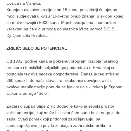
Ćosića na Višnjiku.
Kupnjom ulaznice po cijeni od 15 kuna, posjetitelji će ujedno
moći sudjelovati u kvizu “Eko-etno bingo znanja” u sklopu kojeg
se može osvojiti i 5000 kuna. Manifestacija ima i humanitarni
karakter, pa će dio prihoda od ulaznica ići za pomoć S.O.S.
Dječjem selu Hrvatska.
ZRILIĆ: SELO JE POTENCIJAL
Od 1992. godine kada je pokrenut program razvoja ruralnog
prostora i turističkih seljačkih gospodarstava u Hrvatskoj su
postojala tek dva seoska gospodarstva. Danas je registrirano
360 seoskih domaćinstava. To nikako nije dovoljno, ali uz
ovakve manifestacije ponuda se ipak razvija – rekao je Stjepan
Cukor iz udruge “Selo”.
Zadarski župan Stipe Zrilić dodao je kako je seoski prostor
veliki potencijal, koji može biti iskorišten puno bolje nego je do
sada. Svaki pomak koji pridonosi zapošljavanju, pa i
samozapošljavanju je vrlo značajan za hrvatske prilike, a