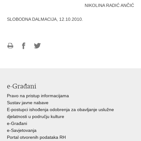
NIKOLINA RADIĆ ANČIĆ
SLOBODNA DALMACIJA, 12.10.2010.
Ispiši
Podijeli
Podijeli
stranicu
na
na
Facebooku
Twitteru
e-Građani
Pravo na pristup informacijama
Sustav javne nabave
E-postupci ishođenja odobrenja za obavljanje uslužne
djelatnosti u području kulture
e-Građani
e-Savjetovanja
Portal otvorenih podataka RH