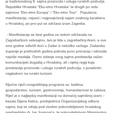
je tradicionalnog 8. sajma proizvoda i usluga ruralnih područja
Republike Hrvatske “Eko-etno Hrvatska“ te drugih po redu
sajmova “Eko-etno Europa“ i “Eko-etno Tour“. Popularna
manifestacija, najveći i najposjećeniji sajam ovakvog karaktera
u Hrvatskoj, po prvi put se održava izvan Zagreba.
- Manifestacija se šest godina za redom održavala na
Zagrebačkom velesajmu, lani je bila u zagrebačkoj Areni, a ove
smo godine odlučili doći u Zadar iz nekoliko razloga. Zadarska
županije je prethodnih godina pobrala puno priznanja i odnosila
najviše medalja. Osmo izdanje ovog sajma predstavlja važan
komunikacijski događaj u Hrvatskoj, ali i cijeloj regiji koja
predstavlja proizvode i usluge ruralnih područja, s posebnim
naglaskom na ruralni turizam.
Ključne riječi ovogodišnjeg programa su: baština,
gospodarstvo, turizam, gastronomija, humanitarnost te zabava.
Riječ je o najljepšoj manifestaciji na domaćoj sajmišnoj sceni –
kazala Dijana Katica, predsjednica Organizacijskog odbora
sajma, koji se odvija pod visokim pokroviteljstvom hrvatskog
predsjednika dr. Ive Josipovića, te pokroviteljstvom Ministarstva