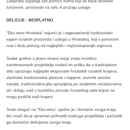
Zadarska županija želi pomoći svima koji se bave seoskim
turizmom, proizvode na selu ili pružaju usluge.
DELICIJE - BESPLATNO
“Eko-etno Hrvatska” najveći je i najposjećeniji tradicionalni
sajam ruralnih proizvoda i usluga u Hrvatskoj, koji s ponosom
nosi i titulu jednog od najljepših i najživotopisnijih sajmova.
Svake godine u jesen otvara svoja vrata mnoštvu
zainteresiranih posjetitelja nudeći im priliku da u tradicijskom
stilu upoznaju najljepše eksponate hrvatskih ruralnih krajeva,
starinske tradicionalne plesove i napjeve, izumrle seoske
zanate, tradicionalna jela spravljena po stoljetnim recepturama,
ali i dobiju uvid u turističku ponudu hrvatskog sela kojom se
mogu podičiti naši krajevi.
Svaki izlagač na “Eko-etnu” ujedno je i domaćin svoga kraja,
što znači da je spreman prihvatiti svakoga posjetitelja i počastiti
ga domaćim delicijama svoga kraja.