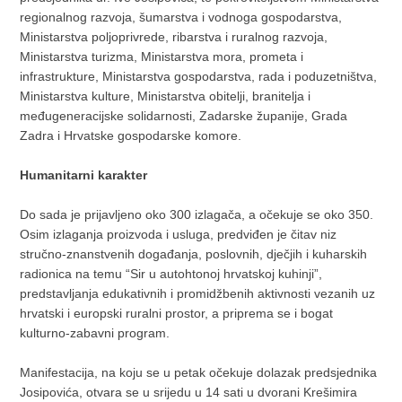
regionalnog razvoja, šumarstva i vodnoga gospodarstva,
Ministarstva poljoprivrede, ribarstva i ruralnog razvoja,
Ministarstva turizma, Ministarstva mora, prometa i
infrastrukture, Ministarstva gospodarstva, rada i poduzetništva,
Ministarstva kulture, Ministarstva obitelji, branitelja i
međugeneracijske solidarnosti, Zadarske županije, Grada
Zadra i Hrvatske gospodarske komore.
Humanitarni karakter
Do sada je prijavljeno oko 300 izlagača, a očekuje se oko 350.
Osim izlaganja proizvoda i usluga, predviđen je čitav niz
stručno-znanstvenih događanja, poslovnih, dječjih i kuharskih
radionica na temu “Sir u autohtonoj hrvatskoj kuhinji”,
predstavljanja edukativnih i promidžbenih aktivnosti vezanih uz
hrvatski i europski ruralni prostor, a priprema se i bogat
kulturno-zabavni program.
Manifestacija, na koju se u petak očekuje dolazak predsjednika
Josipovića, otvara se u srijedu u 14 sati u dvorani Krešimira