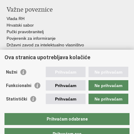
Važne poveznice
Vlada RH
Hrvatski sabor
Pučki pravobranitelj
Povjerenik za informiranje
Državni zavod za intelektualno vlasništvo
Agencija za medije
Ova stranica upotrebljava kolačiće
HAKOM
Ostale poveznice
Nužni
Prihvaćam
Ne prihvaćam
Hrvatski restauratorski zavod
Funkcionalni
Prihvaćam
Ne prihvaćam
Hrvatski audiovizualni centar
Zaklada Kultura nova
Statistički
Prihvaćam
Ne prihvaćam
Creative Europe
Cultural heritage in EU
EU National Institutes for Culture
Prihvaćam odabrane
Međunarodni centar za podvodnu arheologiju u Zadru (MCPA)