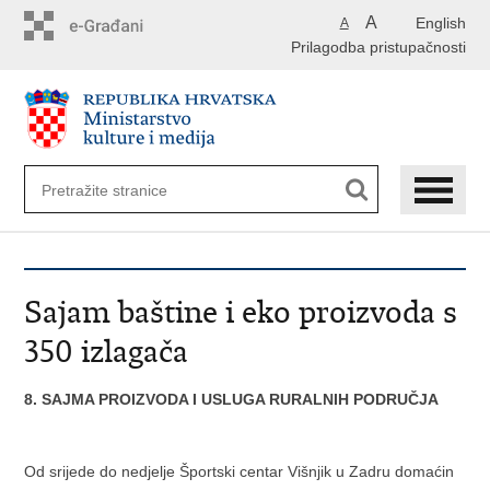
Preskoči
A
English
A
na
Prilagodba pristupačnosti
glavni
sadržaj
Sajam baštine i eko proizvoda s
350 izlagača
8. SAJMA PROIZVODA I USLUGA RURALNIH PODRUČJA
Od srijede do nedjelje Športski centar Višnjik u Zadru domaćin