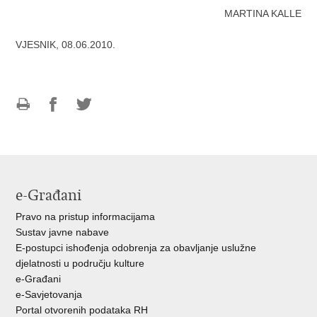
MARTINA KALLE
VJESNIK, 08.06.2010.
Ispiši
Podijeli
Podijeli
stranicu
na
na
Facebooku
Twitteru
e-Građani
Pravo na pristup informacijama
Sustav javne nabave
E-postupci ishođenja odobrenja za obavljanje uslužne
djelatnosti u području kulture
e-Građani
e-Savjetovanja
Portal otvorenih podataka RH