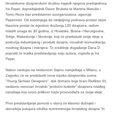
Hrvatskome dizajnerskom društvu najavili njegova predsjednica
Ira Payer, dopredsjednik Davor Bruketa te Martina Matušin i
Tomo Ricov kao predstavnici suorganizatora, agencije
Pepermint. Od subotnjega do nedjeljnog podneva prostor stare
klaonice postat će mjestom druženja 120 dizajnera, redom
mladih snaga do 30 godina, iz Hrvatske, Bosne i Hercegovine,
Srbije, Makedonije i Slovenije, koji će predstaviti svoje ideje iz
područja industrijskog i produkt dizajna, vizualnih komunikacija,
modnog dizajna i interijera. To središnje događanje Dana D
popratit će kratka predstavljanja sviju autora, najavila je Ira
Payer.
Nakon nastupa na nedavnom Sajmu namještaja u Milanu, u
Zagrebu će se predstaviti nova srpska dizajnerska scena
"Young Serbian Designers", dok domaće boje brani ReAktor 01,
nedavno osnovan hrvatski "protočni kolektiv" dizajnera mlađeg
naraštaja koji ovom prilikom traže proizvođače za svoje ideje.
Prvo predstavljanje javnosti u staroj će klaonici doživjeti i
skorašnja putujuća izložba suvremenoga hrvatskog dizajna "in