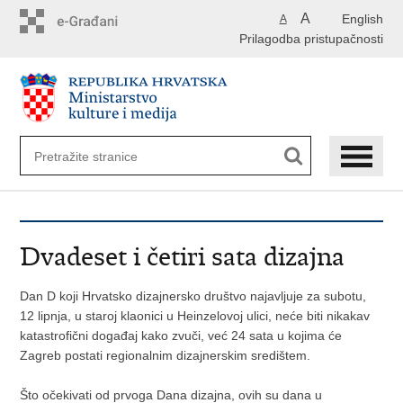
Preskoči
A
English
A
na
Prilagodba pristupačnosti
glavni
sadržaj
Dvadeset i četiri sata dizajna
Dan D koji Hrvatsko dizajnersko društvo najavljuje za subotu,
12 lipnja, u staroj klaonici u Heinzelovoj ulici, neće biti nikakav
katastrofični događaj kako zvuči, već 24 sata u kojima će
Zagreb postati regionalnim dizajnerskim središtem.
Što očekivati od prvoga Dana dizajna, ovih su dana u