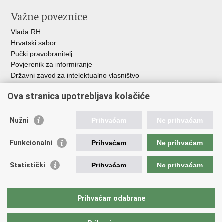
Važne poveznice
Vlada RH
Hrvatski sabor
Pučki pravobranitelj
Povjerenik za informiranje
Državni zavod za intelektualno vlasništvo
Agencija za medije
Ova stranica upotrebljava kolačiće
HAKOM
Ostale poveznice
Nužni
Prihvaćam
Ne prihvaćam
Hrvatski restauratorski zavod
Funkcionalni
Prihvaćam
Ne prihvaćam
Hrvatski audiovizualni centar
Zaklada Kultura nova
Statistički
Prihvaćam
Ne prihvaćam
Creative Europe
Cultural heritage in EU
EU National Institutes for Culture
Prihvaćam odabrane
Međunarodni centar za podvodnu arheologiju u Zadru (MCPA)