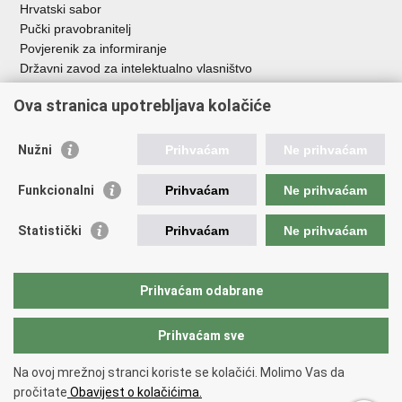
Hrvatski sabor
Pučki pravobranitelj
Povjerenik za informiranje
Državni zavod za intelektualno vlasništvo
Agencija za medije
Ova stranica upotrebljava kolačiće
HAKOM
Ostale poveznice
Nužni
Prihvaćam
Ne prihvaćam
Hrvatski restauratorski zavod
Funkcionalni
Prihvaćam
Ne prihvaćam
Hrvatski audiovizualni centar
Zaklada Kultura nova
Statistički
Prihvaćam
Ne prihvaćam
Creative Europe
Cultural heritage in EU
EU National Institutes for Culture
Prihvaćam odabrane
Međunarodni centar za podvodnu arheologiju u Zadru (MCPA)
Prihvaćam sve
Povratak na vrh
Na ovoj mrežnoj stranci koriste se kolačići. Molimo Vas da
Copyright © 2026 Ministarstvo kulture i medija.
Uvjeti korištenja
.
Izjava o
pročitate
Obavijest o kolačićima.