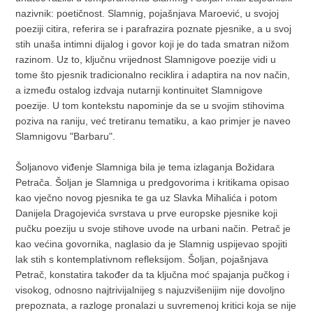
nazivnik: poetičnost. Slamnig, pojašnjava Maroević, u svojoj
poeziji citira, referira se i parafrazira poznate pjesnike, a u svoj
stih unaša intimni dijalog i govor koji je do tada smatran nižom
razinom. Uz to, ključnu vrijednost Slamnigove poezije vidi u
tome što pjesnik tradicionalno reciklira i adaptira na nov način,
a između ostalog izdvaja nutarnji kontinuitet Slamnigove
poezije. U tom kontekstu napominje da se u svojim stihovima
poziva na raniju, već tretiranu tematiku, a kao primjer je naveo
Slamnigovu "Barbaru".
Šoljanovo viđenje Slamniga bila je tema izlaganja Božidara
Petrača. Šoljan je Slamniga u predgovorima i kritikama opisao
kao vječno novog pjesnika te ga uz Slavka Mihalića i potom
Danijela Dragojevića svrstava u prve europske pjesnike koji
pučku poeziju u svoje stihove uvode na urbani način. Petrač je
kao većina govornika, naglasio da je Slamnig uspijevao spojiti
lak stih s kontemplativnom refleksijom. Šoljan, pojašnjava
Petrač, konstatira također da ta ključna moć spajanja pučkog i
visokog, odnosno najtrivijalnijeg s najuzvišenijim nije dovoljno
prepoznata, a razloge pronalazi u suvremenoj kritici koja se nije