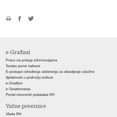
Ispiši
Podijeli
Podijeli
stranicu
na
na
Facebooku
Twitteru
e-Građani
Pravo na pristup informacijama
Sustav javne nabave
E-postupci ishođenja odobrenja za obavljanje uslužne
djelatnosti u području kulture
e-Građani
e-Savjetovanja
Portal otvorenih podataka RH
Važne poveznice
Vlada RH