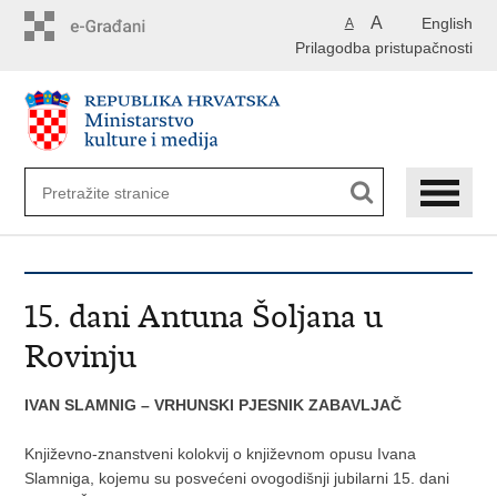
Preskoči
A
English
A
na
Prilagodba pristupačnosti
glavni
sadržaj
15. dani Antuna Šoljana u
Rovinju
IVAN SLAMNIG – VRHUNSKI PJESNIK ZABAVLJAČ
Književno-znanstveni kolokvij o književnom opusu Ivana
Slamniga, kojemu su posvećeni ovogodišnji jubilarni 15. dani