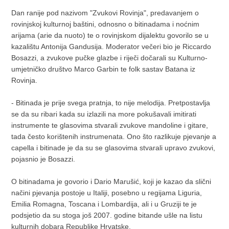
Dan ranije pod nazivom "Zvukovi Rovinja", predavanjem o
rovinjskoj kulturnoj baštini, odnosno o bitinadama i noćnim
arijama (arie da nuoto) te o rovinjskom dijalektu govorilo se u
kazalištu Antonija Gandusija. Moderator večeri bio je Riccardo
Bosazzi, a zvukove pučke glazbe i riječi dočarali su Kulturno-
umjetničko društvo Marco Garbin te folk sastav Batana iz
Rovinja.
- Bitinada je prije svega pratnja, to nije melodija. Pretpostavlja
se da su ribari kada su izlazili na more pokušavali imitirati
instrumente te glasovima stvarali zvukove mandoline i gitare,
tada često korištenih instrumenata. Ono što razlikuje pjevanje a
capella i bitinade je da su se glasovima stvarali upravo zvukovi,
pojasnio je Bosazzi.
O bitinadama je govorio i Dario Marušić, koji je kazao da slični
načini pjevanja postoje u Italiji, posebno u regijama Liguria,
Emilia Romagna, Toscana i Lombardija, ali i u Gruziji te je
podsjetio da su stoga još 2007. godine bitande ušle na listu
kulturnih dobara Republike Hrvatske.