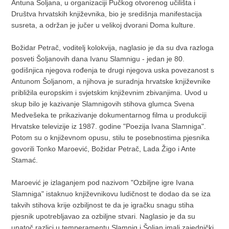
Antuna Šoljana, u organizaciji Pučkog otvorenog učilišta i
Društva hrvatskih književnika, bio je središnja manifestacija
susreta, a održan je jučer u velikoj dvorani Doma kulture.
Božidar Petrač, voditelj kolokvija, naglasio je da su dva razloga
posveti Šoljanovih dana Ivanu Slamnigu - jedan je 80.
godišnjica njegova rođenja te drugi njegova uska povezanost s
Antunom Šoljanom, a njihova je suradnja hrvatske književnike
približila europskim i svjetskim književnim zbivanjima. Uvod u
skup bilo je kazivanje Slamnigovih stihova glumca Svena
Medvešeka te prikazivanje dokumentarnog filma u produkciji
Hrvatske televizije iz 1987. godine "Poezija Ivana Slamniga".
Potom su o književnom opusu, stilu te posebnostima pjesnika
govorili Tonko Maroević, Božidar Petrač, Lada Žigo i Ante
Stamać.
Maroević je izlaganjem pod nazivom "Ozbiljne igre Ivana
Slamniga" istaknuo književnikovu ludičnost te dodao da se iza
takvih stihova krije ozbiljnost te da je igračku snagu stiha
pjesnik upotrebljavao za ozbiljne stvari. Naglasio je da su
unatoč razlici u temperamentu Slamnig i Šoljan imali zajednički