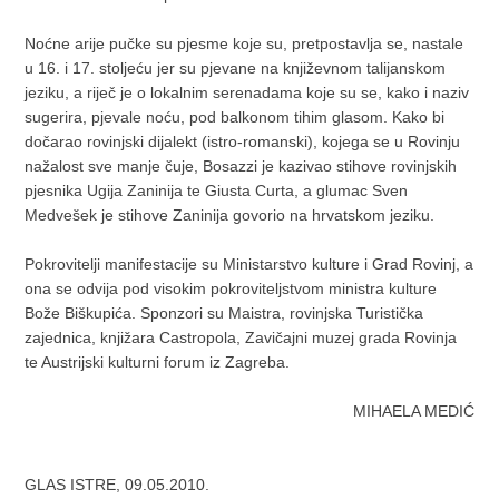
Noćne arije pučke su pjesme koje su, pretpostavlja se, nastale
u 16. i 17. stoljeću jer su pjevane na književnom talijanskom
jeziku, a riječ je o lokalnim serenadama koje su se, kako i naziv
sugerira, pjevale noću, pod balkonom tihim glasom. Kako bi
dočarao rovinjski dijalekt (istro-romanski), kojega se u Rovinju
nažalost sve manje čuje, Bosazzi je kazivao stihove rovinjskih
pjesnika Ugija Zaninija te Giusta Curta, a glumac Sven
Medvešek je stihove Zaninija govorio na hrvatskom jeziku.
Pokrovitelji manifestacije su Ministarstvo kulture i Grad Rovinj, a
ona se odvija pod visokim pokroviteljstvom ministra kulture
Bože Biškupića. Sponzori su Maistra, rovinjska Turistička
zajednica, knjižara Castropola, Zavičajni muzej grada Rovinja
te Austrijski kulturni forum iz Zagreba.
MIHAELA MEDIĆ
GLAS ISTRE, 09.05.2010.