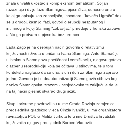
znala uhvatiti ukoštac s kompleksnom tematikom. Šoljan
razaznaje i dvije faze Slamnigova pjesništva, odnosno onu u
kojoj ga opisuju kao zabavljača, inovatora, "kovača i igrača" dok
se u drugoj, kasnijoj fazi, govori o erupciji nesputanog i
intimnog u kojoj Slamnig "zabavljač" priređuje vrhunsku zabavu
a što ga pretvara u pjesnika bez premca.
Lada Žago je na osebujan način govorila o relativizmu
književnosti i života u pričama Ivana Slamniga. Ante Stamać je
u istaknuo Slamnigovu poetičnost i versifikaciju, njegovu gotovo
glazbenu reprodukciju koja se očitava u stihovima, te u tom
kontekstu naglasio da su uho, sluh i duh za Slamniga zapravo
jedno. Govorio je i o deautomatizaciji Slamnigovih stihova koje
naziva Slamnigovim izrazom - besjedovnim te zaključuje da je
na taj način pjesnik stvarao drugi jezik.
Skup i prisutne pozdravili su u ime Grada Rovinja zamjenica
predsjednika gradskog vijeća Cinzia Ivančić, u ime organizatora
ravnateljica POU-a Melita Jurkota te u ime Društva hrvatskih
književnika njegov predsjednik Borben Vladović.