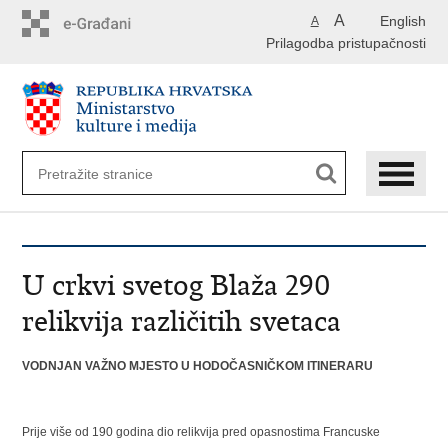
Preskoči
A
English
A
na
Prilagodba pristupačnosti
glavni
sadržaj
U crkvi svetog Blaža 290
relikvija različitih svetaca
VODNJAN VAŽNO MJESTO U HODOČASNIČKOM ITINERARU
Prije više od 190 godina dio relikvija pred opasnostima Francuske