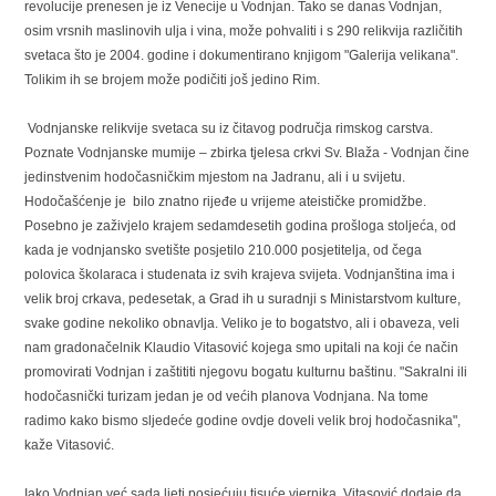
revolucije prenesen je iz Venecije u Vodnjan. Tako se danas Vodnjan,
osim vrsnih maslinovih ulja i vina, može pohvaliti i s 290 relikvija različitih
svetaca što je 2004. godine i dokumentirano knjigom "Galerija velikana".
Tolikim ih se brojem može podičiti još jedino Rim.
Vodnjanske relikvije svetaca su iz čitavog područja rimskog carstva.
Poznate Vodnjanske mumije – zbirka tjelesa crkvi Sv. Blaža - Vodnjan čine
jedinstvenim hodočasničkim mjestom na Jadranu, ali i u svijetu.
Hodočašćenje je bilo znatno rijeđe u vrijeme ateističke promidžbe.
Posebno je zaživjelo krajem sedamdesetih godina prošloga stoljeća, od
kada je vodnjansko svetište posjetilo 210.000 posjetitelja, od čega
polovica školaraca i studenata iz svih krajeva svijeta. Vodnjanština ima i
velik broj crkava, pedesetak, a Grad ih u suradnji s Ministarstvom kulture,
svake godine nekoliko obnavlja. Veliko je to bogatstvo, ali i obaveza, veli
nam gradonačelnik Klaudio Vitasović kojega smo upitali na koji će način
promovirati Vodnjan i zaštititi njegovu bogatu kulturnu baštinu. "Sakralni ili
hodočasnički turizam jedan je od većih planova Vodnjana. Na tome
radimo kako bismo sljedeće godine ovdje doveli velik broj hodočasnika",
kaže Vitasović.
Iako Vodnjan već sada ljeti posjećuju tisuće vjernika, Vitasović dodaje da