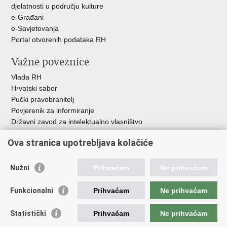
djelatnosti u području kulture
e-Građani
e-Savjetovanja
Portal otvorenih podataka RH
Važne poveznice
Vlada RH
Hrvatski sabor
Pučki pravobranitelj
Povjerenik za informiranje
Državni zavod za intelektualno vlasništvo
Agencija za medije
Ova stranica upotrebljava kolačiće
HAKOM
Ostale poveznice
Nužni
Prihvaćam
Ne prihvaćam
Hrvatski restauratorski zavod
Funkcionalni
Prihvaćam
Ne prihvaćam
Hrvatski audiovizualni centar
Zaklada Kultura nova
Statistički
Prihvaćam
Ne prihvaćam
Creative Europe
Cultural heritage in EU