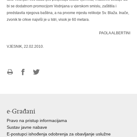
bi se dodatnom promocijom Vodnjana u vjerskom smislu, zaštitila i
predstavila njegova baština, a na prvome mjestu relikvije Sv. Blaža. Inače,
zvonik te crkve najviši je u Istri, visok je 60 metara.
PAOLA ALBERTINI
VJESNIK, 22.02.2010.
Ispiši
Podijeli
Podijeli
stranicu
na
na
Facebooku
Twitteru
e-Građani
Pravo na pristup informacijama
Sustav javne nabave
E-postupci ishođenja odobrenja za obavljanje uslužne