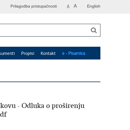
A
Prilagodba pristupačnosti
English
A
kumenti
Propisi
Kontakt
e - Pisarnica
nkovu - Odluka o proširenju
pdf