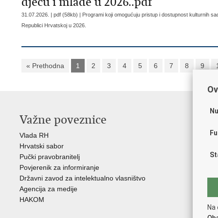
djecu i mlade u 2026..pdf
31.07.2026. | pdf (58kb) |
​Programi koji omogućuju pristup i dostupnost kulturnih sa
Republici Hrvatskoj u 2026.
« Prethodna
1
2
3
4
5
6
7
8
9
Ov
Nu
Važne poveznice
O
Fu
Vlada RH
Hrv
Hrvatski sabor
Hrv
St
Pučki pravobranitelj
Zak
Povjerenik za informiranje
Cre
Državni zavod za intelektualno vlasništvo
Cul
Agencija za medije
EU 
HAKOM
Međ
Na 
(M