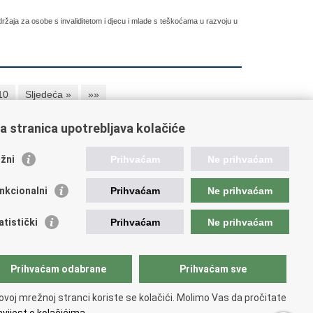
držaja za osobe s invaliditetom i djecu i mlade s teškoćama u razvoju u
10
Sljedeća »
»»
a stranica upotrebljava kolačiće
žni
Prihvaćam
Ne prihvaćam
stale poveznice
nkcionalni
Prihvaćam
Ne prihvaćam
atski restauratorski zavod
atski audiovizualni centar
atistički
Prihvaćam
Ne prihvaćam
lada Kultura nova
ative Europe
tural heritage in EU
Prihvaćam odabrane
Prihvaćam sve
National Institutes for Culture
unarodni centar za podvodnu arheologiju u Zadru
ovoj mrežnoj stranci koriste se kolačići. Molimo Vas da pročitate
CPA)