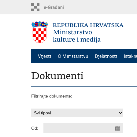
Preskoči
na
glavni
sadržaj
Vijesti
O Ministarstvu
Djelatnosti
Istak
Dokumenti
Filtrirajte dokumente:
Od: