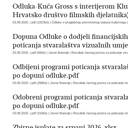
Odluka-Kuća Gross s interijerom Klu
Hrvatsko društvo filmskih djelatnika
03.08.2026. | pdf (1823kb) |
Odluke o proglašenju privremenog statusa kulturnoga 
Dopuna Odluke o dodjeli financijski
poticanja stvaralaštva vizualnih umje
03.08.2026. | pdf (60kb) | Javne financije |
Rezultati Javnog poziva za poticanje stva
Odbijeni programi poticanja stvarala
po dopuni odluke.pdf
03.08.2026. | pdf (268kb) | Javne financije |
Rezultati Javnog poziva za poticanje st
Odobreni programi poticanja stvarala
po dopuni odluke.pdf
03.08.2026. | pdf (316kb) | Javne financije |
Rezultati Javnog poziva za poticanje st
Zbirne isplate za srpanj 2026..xlsx