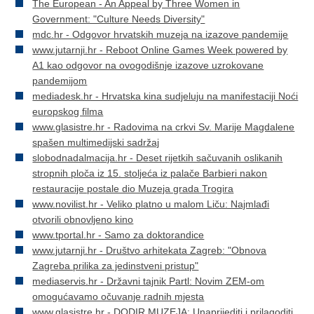
The European - An Appeal by Three Women in
Government: "Culture Needs Diversity"
mdc.hr - Odgovor hrvatskih muzeja na izazove pandemije
www.jutarnji.hr - Reboot Online Games Week powered by
A1 kao odgovor na ovogodišnje izazove uzrokovane
pandemijom
mediadesk.hr - Hrvatska kina sudjeluju na manifestaciji Noći
europskog filma
www.glasistre.hr - Radovima na crkvi Sv. Marije Magdalene
spašen multimedijski sadržaj
slobodnadalmacija.hr - Deset rijetkih sačuvanih oslikanih
stropnih ploča iz 15. stoljeća iz palače Barbieri nakon
restauracije postale dio Muzeja grada Trogira
www.novilist.hr - Veliko platno u malom Liču: Najmlađi
otvorili obnovljeno kino
www.tportal.hr - Samo za doktorandice
www.jutarnji.hr - Društvo arhitekata Zagreb: "Obnova
Zagreba prilika za jedinstveni pristup"
mediaservis.hr - Državni tajnik Partl: Novim ZEM-om
omogućavamo očuvanje radnih mjesta
www.glasistre.hr - DODIR MUZEJA: Unaprijediti i prilagoditi