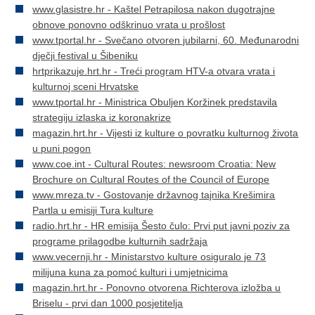
www.glasistre.hr - Kaštel Petrapilosa nakon dugotrajne
obnove ponovno odškrinuo vrata u prošlost
www.tportal.hr - Svečano otvoren jubilarni, 60. Međunarodni
dječji festival u Šibeniku
hrtprikazuje.hrt.hr - Treći program HTV-a otvara vrata i
kulturnoj sceni Hrvatske
www.tportal.hr - Ministrica Obuljen Koržinek predstavila
strategiju izlaska iz koronakrize
magazin.hrt.hr - Vijesti iz kulture o povratku kulturnog života
u puni pogon
www.coe.int - Cultural Routes: newsroom Croatia: New
Brochure on Cultural Routes of the Council of Europe
www.mreza.tv - Gostovanje državnog tajnika Krešimira
Partla u emisiji Tura kulture
radio.hrt.hr - HR emisija Šesto čulo: Prvi put javni poziv za
programe prilagodbe kulturnih sadržaja
www.vecernji.hr - Ministarstvo kulture osiguralo je 73
milijuna kuna za pomoć kulturi i umjetnicima
magazin.hrt.hr - Ponovno otvorena Richterova izložba u
Briselu - prvi dan 1000 posjetitelja