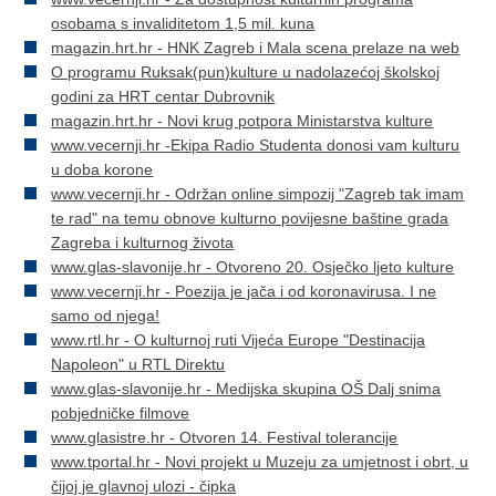
osobama s invaliditetom 1,5 mil. kuna
magazin.hrt.hr - HNK Zagreb i Mala scena prelaze na web
O programu Ruksak(pun)kulture u nadolazećoj školskoj
godini za HRT centar Dubrovnik
magazin.hrt.hr - Novi krug potpora Ministarstva kulture
www.vecernji.hr -Ekipa Radio Studenta donosi vam kulturu
u doba korone
www.vecernji.hr - Održan online simpozij "Zagreb tak imam
te rad" na temu obnove kulturno povijesne baštine grada
Zagreba i kulturnog života
www.glas-slavonije.hr - Otvoreno 20. Osječko ljeto kulture
www.vecernji.hr - Poezija je jača i od koronavirusa. I ne
samo od njega!
www.rtl.hr - O kulturnoj ruti Vijeća Europe "Destinacija
Napoleon" u RTL Direktu
www.glas-slavonije.hr - Medijska skupina OŠ Dalj snima
pobjedničke filmove
www.glasistre.hr - Otvoren 14. Festival tolerancije
www.tportal.hr - Novi projekt u Muzeju za umjetnost i obrt, u
čijoj je glavnoj ulozi - čipka