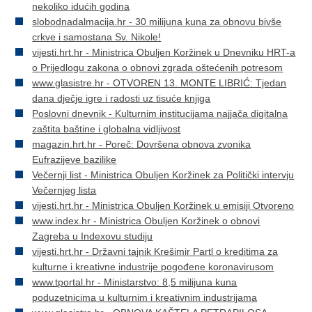
nekoliko idućih godina
slobodnadalmacija.hr - 30 milijuna kuna za obnovu bivše
crkve i samostana Sv. Nikole!
vijesti.hrt.hr - Ministrica Obuljen Koržinek u Dnevniku HRT-a
o Prijedlogu zakona o obnovi zgrada oštećenih potresom
www.glasistre.hr - OTVOREN 13. MONTE LIBRIĆ: Tjedan
dana dječje igre i radosti uz tisuće knjiga
Poslovni dnevnik - Kulturnim institucijama najjača digitalna
zaštita baštine i globalna vidljivost
magazin.hrt.hr - Poreč: Dovršena obnova zvonika
Eufrazijeve bazilike
Večernji list - Ministrica Obuljen Koržinek za Politički intervju
Večernjeg lista
vijesti.hrt.hr - Ministrica Obuljen Koržinek u emisiji Otvoreno
www.index.hr - Ministrica Obuljen Koržinek o obnovi
Zagreba u Indexovu studiju
vijesti.hrt.hr - Državni tajnik Krešimir Partl o kreditima za
kulturne i kreativne industrije pogođene koronavirusom
www.tportal.hr - Ministarstvo: 8,5 milijuna kuna
poduzetnicima u kulturnim i kreativnim industrijama