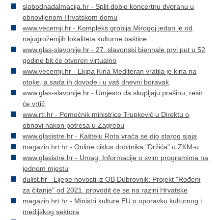
slobodnadalmacija.hr - Split dobio koncertnu dvoranu u
obnovljenom Hrvatskom domu
www.vecernji.hr - Kompleks groblja Mirogoj jedan je od
najugroženijih lokaliteta kulturne baštine
www.glas-slavonije.hr - 27. slavonski biennale prvi put u 52
godine bit će otvoren virtualno
www.vecernji.hr - Ekipa Kina Mediteran vratila je kina na
otoke, a sada ih dovode i u vaš dnevni boravak
www.glas-slavonije.hr - Umjesto da skupljaju prašinu, resit
će vrtić
www.rtl.hr - Pomoćnik ministrice Trupković u Direktu o
obnovi nakon potresa u Zagrebu
www.glasistre.hr - Kaštelu Rota vraća se dio starog sjaja
magazin.hrt.hr - Online ciklus dobitnika "Držića" u ZKM-u
www.glasistre.hr - Umag: Informacije o svim programima na
jednom mjestu
dulist.hr - Lijepe novosti iz OB Dubrovnik: Projekt "Rođeni
za čitanje" od 2021. provodit će se na razini Hrvatske
magazin.hrt.hr - Ministri kulture EU o oporavku kulturnog i
medijskog sektora