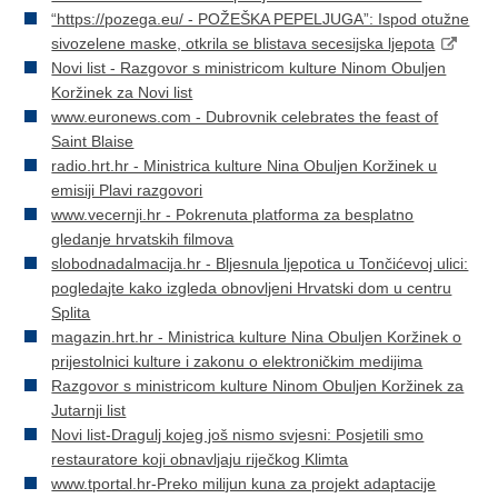
“https://pozega.eu/ - POŽEŠKA PEPELJUGA”: Ispod otužne
sivozelene maske, otkrila se blistava secesijska ljepota
Novi list - Razgovor s ministricom kulture Ninom Obuljen
Koržinek za Novi list
www.euronews.com - Dubrovnik celebrates the feast of
Saint Blaise
radio.hrt.hr - Ministrica kulture Nina Obuljen Koržinek u
emisiji Plavi razgovori
www.vecernji.hr - Pokrenuta platforma za besplatno
gledanje hrvatskih filmova
slobodnadalmacija.hr - Bljesnula ljepotica u Tončićevoj ulici:
pogledajte kako izgleda obnovljeni Hrvatski dom u centru
Splita
magazin.hrt.hr - Ministrica kulture Nina Obuljen Koržinek o
prijestolnici kulture i zakonu o elektroničkim medijima
Razgovor s ministricom kulture Ninom Obuljen Koržinek za
Jutarnji list
Novi list-Dragulj kojeg još nismo svjesni: Posjetili smo
restauratore koji obnavljaju riječkog Klimta
www.tportal.hr-Preko milijun kuna za projekt adaptacije