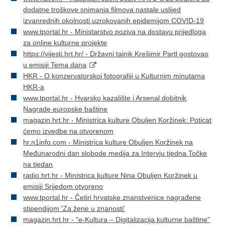
dodatne troškove snimanja filmova nastale uslijed
izvanrednih okolnosti uzrokovanih epidemijom COVID-19
www.tportal.hr - Ministarstvo poziva na dostavu prijedloga
za online kulturne projekte
https://vijesti.hrt.hr/ - Državni tajnik Krešimir Partl gostovao
u emisiji Tema dana
HKR - O konzervatorskoj fotografiji u Kulturnim minutama
HKR-a
www.tportal.hr - Hvarsko kazalište i Arsenal dobitnik
Nagrade europske baštine
magazin.hrt.hr - Ministrica kulture Obuljen Koržinek: Poticat
ćemo izvedbe na otvorenom
hr.n1info.com - Ministrica kulture Obuljen Koržinek na
Međunarodni dan slobode medija za Intervju tjedna Točke
na tjedan
radio.hrt.hr - Ministrica kulture Nina Obuljen Koržinek u
emisiji Srijedom otvoreno
www.tportal.hr - Četiri hrvatske znanstvenice nagrađene
stipendijom 'Za žene u znanosti'
magazin.hrt.hr - "e-Kultura – Digitalizacija kulturne baštine"