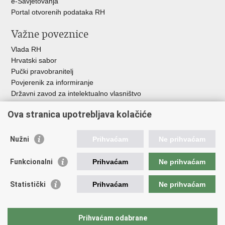
e-Savjetovanja
Portal otvorenih podataka RH
Važne poveznice
Vlada RH
Hrvatski sabor
Pučki pravobranitelj
Povjerenik za informiranje
Državni zavod za intelektualno vlasništvo
Agencija za medije
Ova stranica upotrebljava kolačiće
HAKOM
Ostale poveznice
Nužni
Prihvaćam
Ne prihvaćam
Hrvatski restauratorski zavod
Funkcionalni
Prihvaćam
Ne prihvaćam
Hrvatski audiovizualni centar
Zaklada Kultura nova
Statistički
Prihvaćam
Ne prihvaćam
Creative Europe
Cultural heritage in EU
EU National Institutes for Culture
Prihvaćam odabrane
Međunarodni centar za podvodnu arheologiju u Zadru (MCPA)