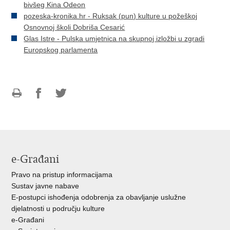
bivšeg Kina Odeon
pozeska-kronika.hr - Ruksak (pun) kulture u požeškoj
Osnovnoj školi Dobriša Cesarić
Glas Istre - Pulska umjetnica na skupnoj izložbi u zgradi
Europskog parlamenta
Ispiši
Podijeli
Podijeli
stranicu
na
na
Facebooku
Twitteru
e-Građani
Pravo na pristup informacijama
Sustav javne nabave
E-postupci ishođenja odobrenja za obavljanje uslužne
djelatnosti u području kulture
e-Građani