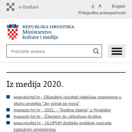
Preskoči
A
English
A
na
Prilagodba pristupačnosti
glavni
sadržaj
Iz medija 2020.
www.tportal.hr - Objavljeni rezultati natječaja raspisanog u
okviru projekta "Jer svirati se mora"
magazin.hrt.hr - 2021. - "Godina čitanja" u Hrvatskoj
magazin.hrt.hr - Čitanjem do uključivog društva
www.novilist.hr - ULUPUH dodijelio godišnje nagrade
zaslužnim umjetnicima