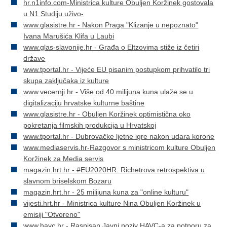
hr.n1info.com-Ministrica kulture Obuljen Koržinek gostovala
u N1 Studiju uživo-
www.glasistre.hr - Nakon Praga "Klizanje u nepoznato"
Ivana Marušića Klifa u Laubi
www.glas-slavonije.hr - Građa o Eltzovima stiže iz četiri
države
www.tportal.hr - Vijeće EU pisanim postupkom prihvatilo tri
skupa zaključaka iz kulture
www.vecernji.hr - Više od 40 milijuna kuna ulaže se u
digitalizaciju hrvatske kulturne baštine
www.glasistre.hr - Obuljen Koržinek optimistična oko
pokretanja filmskih produkcija u Hrvatskoj
www.tportal.hr - Dubrovačke ljetne igre nakon udara korone
www.mediaservis.hr-Razgovor s ministricom kulture Obuljen
Koržinek za Media servis
magazin.hrt.hr - #EU2020HR: Richetrova retrospektiva u
slavnom briselskom Bozaru
magazin.hrt.hr - 25 milijuna kuna za "online kulturu"
vijesti.hrt.hr - Ministrica kulture Nina Obuljen Koržinek u
emisiji "Otvoreno"
www.havc.hr - Raspisan Javni poziv HAVC-a za potporu za