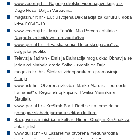
www.vecernji.hr - Najbolje školske videonajave knjiga iz
Duge Rese, Dalja i Varaždina
magazin.hrt.hr - EU: Usvojena Deklaracija za kulturu u doba
krize COVID-19
www.vecernji.hr - Maja Tančik i Mia Pervan dobitnice
Nagrada za književno prevodilaštvo
www.tportal.hr - Hrvatska serija "Betonski spavači" za
belgijsku publiku
Televizija Jadran - Emisija Dalmacija moga oka: Obnavlja se
jedan od simbola grada Splita - zvonik sv. Duje
magazin.hrt.hr - Školarci videoporukama promoviraju
čitanje
www.nsk.hr - Otvorena izložba „Marko Marulić – europski
humanist“ u Regionalnoj knjižnici Povilas Višinskis u
Šiauliaiju
www.tportal.hr - Krešimir Partl: Radi se na tome da se
pomogne slobodnjacima u sektoru kulture
Razgovor s ministricom kulture Ninom Obuljen Koržinek za
Jutarnji list
www.dulist.hr - U Lazaretima otvorena međunarodna