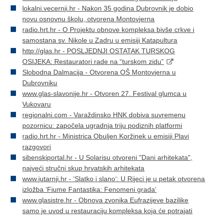
lokalni.vecernji.hr - Nakon 35 godina Dubrovnik je dobio
novu osnovnu školu, otvorena Montovjerna
radio.hrt.hr - O Projektu obnove kompleksa bivše crkve i
samostana sv. Nikole u Zadru u emisiji Katapultura
http://glas.hr - POSLJEDNJI OSTATAK TURSKOG
OSIJEKA: Restauratori rade na “turskom zidu”
Slobodna Dalmacija - Otvorena OŠ Montovjerna u
Dubrovniku
www.glas-slavonije.hr - Otvoren 27. Festival glumca u
Vukovaru
regionalni.com - Varaždinsko HNK dobiva suvremenu
pozornicu: započela ugradnja triju podiznih platformi
radio.hrt.hr - Ministrica Obuljen Koržinek u emisiji Plavi
razgovori
sibenskiportal.hr - U Solarisu otvoreni "Dani arhitekata",
najveći stručni skup hrvatskih arhitekata
www.jutarnji.hr - ‘Slatko i slano‘: U Rijeci je u petak otvorena
izložba ‘Fiume Fantastika: Fenomeni grada‘
www.glasistre.hr - Obnova zvonika Eufrazijeve bazilike
samo je uvod u restauraciju kompleksa koja će potrajati