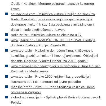
Obuljen Koržinek: Moramo osigurati nastavak kulturnog
života
soundcloud.com - Ministrica kulture Obuljen Koržinek za
Radio Maestral o programima koji omogućuju pristup i
dostupnost kulturnih sadržaja osobama s invaliditetom i
djecu i mlade s teškoćama u razvoju
radio.hrt.hr - Ministrica kulture za Aktualno u 17
www.jutarnji.hr - KAZALIŠNI ONLINE FESTIVAL Gledajte
dobitnika Zlatnog Studija 'Rikarda III.'
www.tportal.hr - Najbolji u domaćem filmu, književnosti,
kazalištu, glazbi, arhitekturi i likovnoj umjetnosti: Objavljeni
dobitnici Nagrade "Vladimir Nazor" za 2019. godinu
www.mediaservis.hr-Razgovor s ministricom kulture Obuljen
Koržinek za Media servis
www.tportal.hr - Preko 1500 književnika, prevoditelja i
ilustratora dobit će honorare od javne posudbe
manjine.hrt.hr - Prva u Europi: Središnja knjižnica Roma
otvorena u Zagrebu
slobodnadalmacija.hr - Splitski plakati Borisa Bućana osvojili
Poljsku