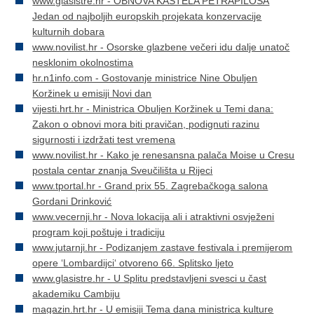
www.glasistre.hr - OBNOVA KAŠTELA PETRAPILOSA
Jedan od najboljih europskih projekata konzervacije
kulturnih dobara
www.novilist.hr - Osorske glazbene večeri idu dalje unatoč
nesklonim okolnostima
hr.n1info.com - Gostovanje ministrice Nine Obuljen
Koržinek u emisiji Novi dan
vijesti.hrt.hr - Ministrica Obuljen Koržinek u Temi dana:
Zakon o obnovi mora biti pravičan, podignuti razinu
sigurnosti i izdržati test vremena
www.novilist.hr - Kako je renesansna palača Moise u Cresu
postala centar znanja Sveučilišta u Rijeci
www.tportal.hr - Grand prix 55. Zagrebačkoga salona
Gordani Drinković
www.vecernji.hr - Nova lokacija ali i atraktivni osvježeni
program koji poštuje i tradiciju
www.jutarnji.hr - Podizanjem zastave festivala i premijerom
opere ‘Lombardijci‘ otvoreno 66. Splitsko ljeto
www.glasistre.hr - U Splitu predstavljeni svesci u čast
akademiku Cambiju
magazin.hrt.hr - U emisiji Tema dana ministrica kulture