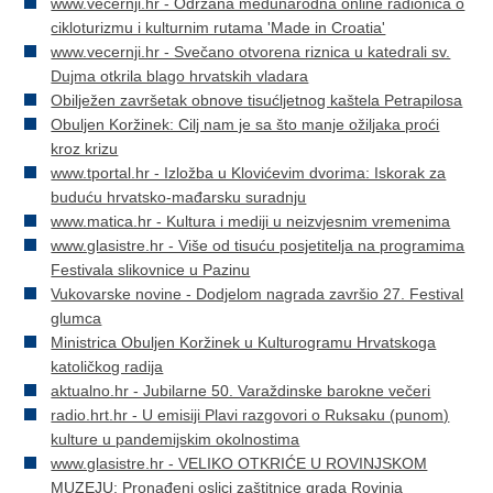
www.vecernji.hr - Održana međunarodna online radionica o
cikloturizmu i kulturnim rutama 'Made in Croatia'
www.vecernji.hr - Svečano otvorena riznica u katedrali sv.
Dujma otkrila blago hrvatskih vladara
Obilježen završetak obnove tisućljetnog kaštela Petrapilosa
Obuljen Koržinek: Cilj nam je sa što manje ožiljaka proći
kroz krizu
www.tportal.hr - Izložba u Klovićevim dvorima: Iskorak za
buduću hrvatsko-mađarsku suradnju
www.matica.hr - Kultura i mediji u neizvjesnim vremenima
www.glasistre.hr - Više od tisuću posjetitelja na programima
Festivala slikovnice u Pazinu
Vukovarske novine - Dodjelom nagrada završio 27. Festival
glumca
Ministrica Obuljen Koržinek u Kulturogramu Hrvatskoga
katoličkog radija
aktualno.hr - Jubilarne 50. Varaždinske barokne večeri
radio.hrt.hr - U emisiji Plavi razgovori o Ruksaku (punom)
kulture u pandemijskim okolnostima
www.glasistre.hr - VELIKO OTKRIĆE U ROVINJSKOM
MUZEJU: Pronađeni oslici zaštitnice grada Rovinja