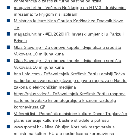
konferencija o zaštiti kulturne baštine od rizika
magazin.hrt.hr - Večeras Noć knjige na HTV 3 i društvenim
mrežama: ‘S knjigom nisi izoliran!'
Ministrica kulture Nina Obuljen Koržinek za Dnevnik Nove
TV
magazin.hrt.hr - #EU2020HR: hrvatski umjetnici u Parizu i
Briselu
Glas Slavonije - Za obnovu kapele i dviju ulica u središtu
Vukovara 10 milijuna kuna
Glas Slavonije - Za obnovu kapele i dviju ulica u središtu
Vukovara 10 milijuna kuna
hr.n1info.com - Državni tajnik Krešimir Partl u emisiji Točka
na tjedan pozvao na uključivanje u javnu raspravu o Nacrtu
zakona o elektroničkim medijima
https://rplus.video/ - Državni tajnik Krešimir Partl u raspravi
na temu hrvatske kinematografije u kriznom razdoblju
koronavirusa
Večernji list - Pomoćnik ministrice kulture Davor Trupković o
planu sanacije kulturne baštine stradale u potresu
www.tportal.hr - Nina Obuljen Koržinek razgovarala s
ministrima kulture EU-a o posljedicama koronavirusa