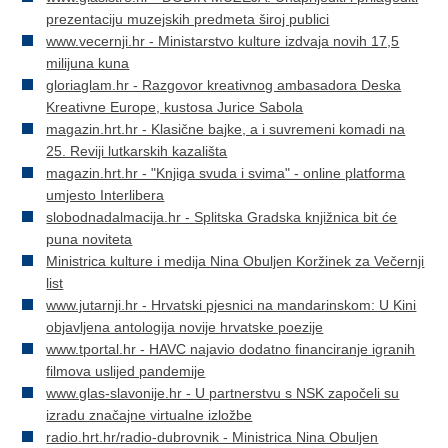
prezentaciju muzejskih predmeta široj publici
www.vecernji.hr - Ministarstvo kulture izdvaja novih 17,5
milijuna kuna
gloriaglam.hr - Razgovor kreativnog ambasadora Deska
Kreativne Europe, kustosa Jurice Sabola
magazin.hrt.hr - Klasične bajke, a i suvremeni komadi na
25. Reviji lutkarskih kazališta
magazin.hrt.hr - "Knjiga svuda i svima" - online platforma
umjesto Interlibera
slobodnadalmacija.hr - Splitska Gradska knjižnica bit će
puna noviteta
Ministrica kulture i medija Nina Obuljen Koržinek za Večernji
list
www.jutarnji.hr - Hrvatski pjesnici na mandarinskom: U Kini
objavljena antologija novije hrvatske poezije
www.tportal.hr - HAVC najavio dodatno financiranje igranih
filmova uslijed pandemije
www.glas-slavonije.hr - U partnerstvu s NSK započeli su
izradu značajne virtualne izložbe
radio.hrt.hr/radio-dubrovnik - Ministrica Nina Obuljen