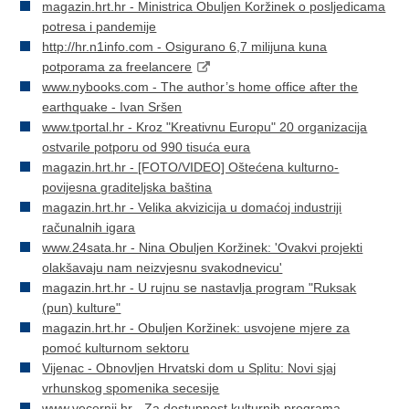
magazin.hrt.hr - Ministrica Obuljen Koržinek o posljedicama
potresa i pandemije
http://hr.n1info.com - Osigurano 6,7 milijuna kuna
potporama za freelancere
www.nybooks.com - The author’s home office after the
earthquake - Ivan Sršen
www.tportal.hr - Kroz "Kreativnu Europu" 20 organizacija
ostvarile potporu od 990 tisuća eura
magazin.hrt.hr - [FOTO/VIDEO] Oštećena kulturno-
povijesna graditeljska baština
magazin.hrt.hr - Velika akvizicija u domaćoj industriji
računalnih igara
www.24sata.hr - Nina Obuljen Koržinek: 'Ovakvi projekti
olakšavaju nam neizvjesnu svakodnevicu'
magazin.hrt.hr - U rujnu se nastavlja program "Ruksak
(pun) kulture"
magazin.hrt.hr - Obuljen Koržinek: usvojene mjere za
pomoć kulturnom sektoru
Vijenac - Obnovljen Hrvatski dom u Splitu: Novi sjaj
vrhunskog spomenika secesije
www.vecernji.hr - Za dostupnost kulturnih programa