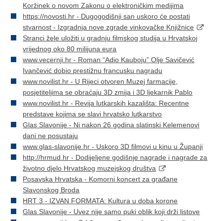
Koržinek o novom Zakonu o elektroničkim medijima
https://novosti.hr - Dugogodišnji san uskoro će postati
stvarnost - Izgradnja nove zgrade vinkovačke Knjižnice
Stranci žele uložiti u gradnju filmskog studija u Hrvatskoj
vrijednog oko 80 milijuna eura
www.vecernji.hr - Roman “Adio Kauboju” Olje Savičević
Ivančević dobio prestižnu francusku nagradu
www.novilist.hr - U Rijeci otvoren Muzej farmacije,
posjetiteljima se obraćaju 3D zmija i 3D ljekarnik Pablo
www.novilist.hr - Revija lutkarskih kazališta: Recentne
predstave kojima se slavi hrvatsko lutkarstvo
Glas Slavonije - Ni nakon 26 godina slatinski Kelemenovi
dani ne posustaju
www.glas-slavonije.hr - Uskoro 3D filmovi u kinu u Županji
http://hrmud.hr - Dodijeljene godišnje nagrade i nagrade za
životno djelo Hrvatskog muzejskog društva
Posavska Hrvatska - Komorni koncert za građane
Slavonskog Broda
HRT 3 - IZVAN FORMATA: Kultura u doba korone
Glas Slavonije - Uvez nije samo puki oblik koji drži listove