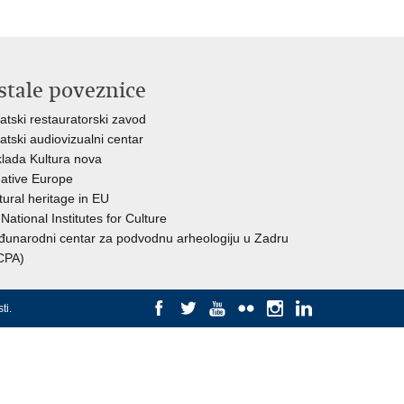
stale poveznice
atski restauratorski zavod
atski audiovizualni centar
lada Kultura nova
ative Europe
tural heritage in EU
National Institutes for Culture
unarodni centar za podvodnu arheologiju u Zadru
CPA)
ti
.