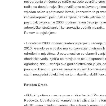
novogradnju pri čemu se naišlo na veće površine crno-
radilo na dotada najvećim površinama sačuvanog rims
vrijedan nalaz u potpunosti istraži, konzervira te prez
imovinskopravni postupak zamjene parcela veličine od o
postupak okončan je 2003. godine nakon čega je navede
arheološko istraživanje i konzervaciju podnih mozaika,
Ramov te pojašnjava.
- Početkom 2008. godine izrađen je projekt uređenja oko
2010. krenulo se s poslovima konzervacije unutrašnjih i
određenim mjestima. U potpunosti su se obnovili vanjski 
oborinskih voda, riješila se rasvjeta te se u potpunosti 
ogradnog zida u svibnju ove godine otkrivena je još j
ponovno krenuo u proces zamjene s vlasnikom susjedn
stari i neugledni objekti koji su tom vlasniku služili kao
Potpora Grada
- Odmah potom su se na posao dali arheolozi Muzeja n
Radovića. Obavljena su kompletna istraživanja i na tom
okoliša ovog vrijednog spomenika kulture iz vremena r