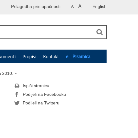
A
Prilagodba pristupačnosti
English
A
kumenti
Propisi
Kontakt
e - Pisarnica
a 2010.
Ispiši stranicu
Podijeli na Facebooku
Podijeli na Twitteru