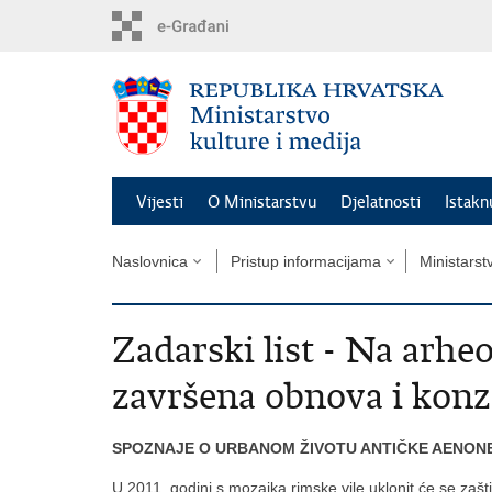
Preskoči
na
glavni
sadržaj
Vijesti
O Ministarstvu
Djelatnosti
Istak
Naslovnica
Pristup informacijama
Ministarst
Zadarski list - Na arh
završena obnova i konz
SPOZNAJE O URBANOM ŽIVOTU ANTIČKE AENON
U 2011. godini s mozaika rimske vile uklonit će se zašti