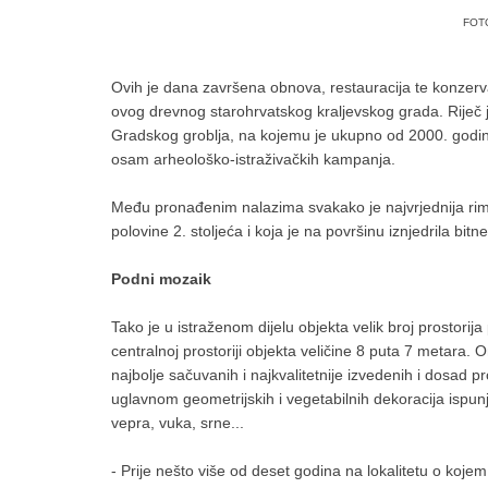
FOT
Ovih je dana završena obnova, restauracija te konzervac
ovog drevnog starohrvatskog kraljevskog grada. Riječ 
Gradskog groblja, na kojemu je ukupno od 2000. godi
osam arheološko-istraživačkih kampanja.
Među pronađenim nalazima svakako je najvrjednija rimsk
polovine 2. stoljeća i koja je na površinu iznjedrila b
Podni mozaik
Tako je u istraženom dijelu objekta velik broj prostorija
centralnoj prostoriji objekta veličine 8 puta 7 metara.
najbolje sačuvanih i najkvalitetnije izvedenih i dosad 
uglavnom geometrijskih i vegetabilnih dekoracija ispunj
vepra, vuka, srne...
- Prije nešto više od deset godina na lokalitetu o kojem 