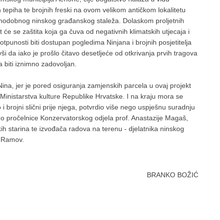
piha te brojnih freski na ovom velikom antičkom lokalitetu
 onodobnog ninskog građanskog staleža. Dolaskom proljetnih
 će se zaštita koja ga čuva od negativnih klimatskih utjecaja i
otpunosti biti dostupan pogledima Ninjana i brojnih posjetitelja
 da iako je prošlo čitavo desetljeće od otkrivanja prvih tragova
a biti iznimno zadovoljan.
ina, jer je pored osiguranja zamjenskih parcela u ovaj projekt
ra Ministarstva kulture Republike Hrvatske. I na kraju mora se
o i brojni slični prije njega, potvrdio više nego uspješnu suradnju
o pročelnice Konzervatorskog odjela prof. Anastazije Magaš,
 starina te izvođača radova na terenu - djelatnika ninskog
e Ramov.
BRANKO BOŽIĆ