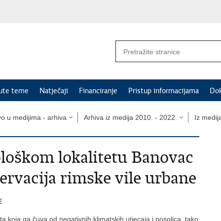
nute teme
Natječaji
Financiranje
Pristup informacijama
Do
vo u medijima - arhiva
Arhiva iz medija 2010. - 2022.
Iz medij
eološkom lokalitetu Banovac
ervacija rimske vile urbane
E
ta koja ga čuva od negativnih klimatskih utjecaja i posolica, tako