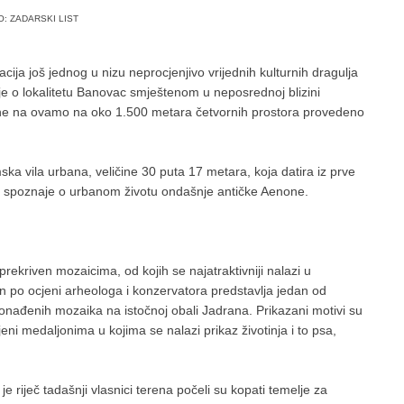
O: ZADARSKI LIST
ija još jednog u nizu neprocjenjivo vrijednih kulturnih dragulja
je o lokalitetu Banovac smještenom u neposrednoj blizini
ne na ovamo na oko 1.500 metara četvornih prostora provedeno
a vila urbana, veličine 30 puta 17 metara, koja datira iz prve
itne spoznaje o urbanom životu ondašnje antičke Aenone.
 prekriven mozaicima, od kojih se najatraktivniji nalazi u
 On po ocjeni arheologa i konzervatora predstavlja jedan od
pronađenih mozaika na istočnoj obali Jadrana. Prikazani motivi su
eni medaljonima u kojima se nalazi prikaz životinja i to psa,
je riječ tadašnji vlasnici terena počeli su kopati temelje za