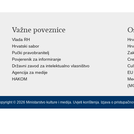
Važne poveznice
O
Vlada RH
Hrv
Hrvatski sabor
Hrv
Pučki pravobranitelj
Zak
Povjerenik za informiranje
Cre
Državni zavod za intelektualno vlasništvo
Cul
Agencija za medije
EU 
HAKOM
Međ
(M
pyright © 2026 Ministarstvo kulture i medija.
Uvjeti korištenja
.
Izjava o pristupačnos