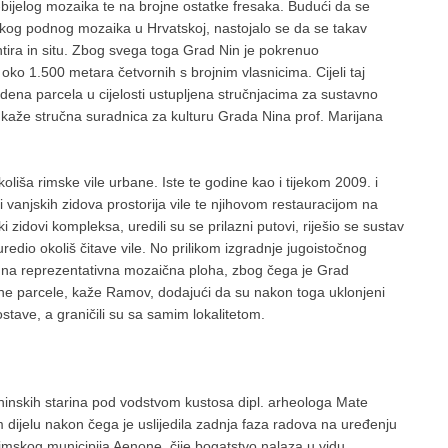
bijelog mozaika te na brojne ostatke fresaka. Budući da se
kog podnog mozaika u Hrvatskoj, nastojalo se da se takav
entira in situ. Zbog svega toga Grad Nin je pokrenuo
ko 1.500 metara četvornih s brojnim vlasnicima. Cijeli taj
na parcela u cijelosti ustupljena stručnjacima za sustavno
 kaže stručna suradnica za kulturu Grada Nina prof. Marijana
liša rimske vile urbane. Iste te godine kao i tijekom 2009. i
 vanjskih zidova prostorija vile te njihovom restauracijom na
zidovi kompleksa, uredili su se prilazni putovi, riješio se sustav
uredio okoliš čitave vile. No prilikom izgradnje jugoistočnog
edna reprezentativna mozaična ploha, zbog čega je Grad
e parcele, kaže Ramov, dodajući da su nakon toga uklonjeni
 ostave, a graničili su sa samim lokalitetom.
inskih starina pod vodstvom kustosa dipl. arheologa Mate
 dijelu nakon čega je uslijedila zadnja faza radova na uređenju
imskog municipija Aenone, čije bogatstvo nalaza u vidu