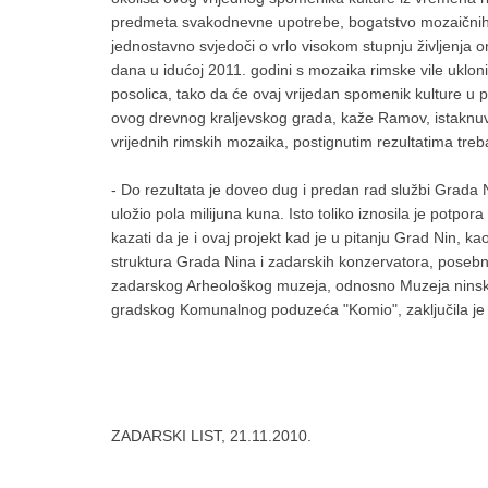
predmeta svakodnevne upotrebe, bogatstvo mozaičnih te
jednostavno svjedoči o vrlo visokom stupnju življenja
dana u idućoj 2011. godini s mozaika rimske vile uklonit
posolica, tako da će ovaj vrijedan spomenik kulture u p
ovog drevnog kraljevskog grada, kaže Ramov, istaknuvši
vrijednih rimskih mozaika, postignutim rezultatima treb
- Do rezultata je doveo dug i predan rad službi Grada N
uložio pola milijuna kuna. Isto toliko iznosila je potpo
kazati da je i ovaj projekt kad je u pitanju Grad Nin, ka
struktura Grada Nina i zadarskih konzervatora, posebn
zadarskog Arheološkog muzeja, odnosno Muzeja ninskih
gradskog Komunalnog poduzeća "Komio", zaključila j
ZADARSKI LIST, 21.11.2010.