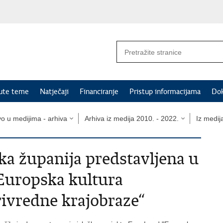
nute teme
Natječaji
Financiranje
Pristup informacijama
Do
vo u medijima - arhiva
Arhiva iz medija 2010. - 2022.
Iz medij
a županija predstavljena u
Europska kultura
rivredne krajobraze“