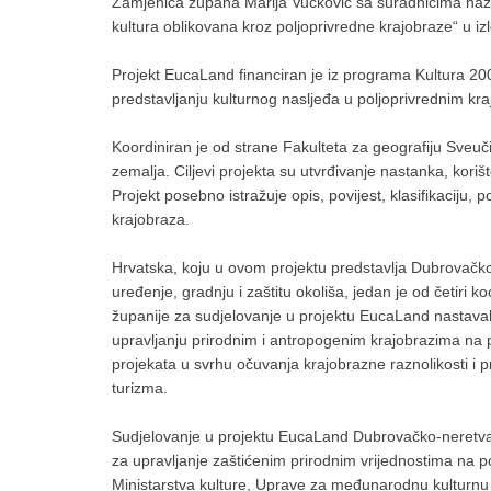
Zamjenica župana Marija Vučković sa suradnicima nazo
kultura oblikovana kroz poljoprivredne krajobraze“ u i
Projekt EucaLand financiran je iz programa Kultura 200
predstavljanju kulturnog nasljeđa u poljoprivrednim kr
Koordiniran je od strane Fakulteta za geografiju Sveuči
zemalja. Ciljevi projekta su utvrđivanje nastanka, korišt
Projekt posebno istražuje opis, povijest, klasifikaciju, p
krajobraza.
Hrvatska, koju u ovom projektu predstavlja Dubrovačk
uređenje, gradnju i zaštitu okoliša, jedan je od četiri
županije za sudjelovanje u projektu EucaLand nastavak 
upravljanju prirodnim i antropogenim krajobrazima na 
projekata u svrhu očuvanja krajobrazne raznolikosti i p
turizma.
Sudjelovanje u projektu EucaLand Dubrovačko-neretvan
za upravljanje zaštićenim prirodnim vrijednostima na 
Ministarstva kulture, Uprave za međunarodnu kulturnu s