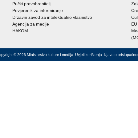
Pučki pravobranitelj
Zak
Povjerenik za informiranje
Cre
Državni zavod za intelektualno vlasništvo
Cul
Agencija za medije
EU 
HAKOM
Međ
(M
pyright © 2026 Ministarstvo kulture i medija.
Uvjeti korištenja
.
Izjava o pristupačnos