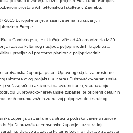
čila je danas otvaranju izložbe projekta EucaLand "Europska
zložbenom prostoru Arhitektonskog fakulteta u Zagrebu.
7-2013 Europske unije, a zasniva se na istraživanju i
ajobrazima Europe.
lišta u Cambridge-u, te uključuje više od 40 organizacija iz 20
enja i zaštite kulturnog nasljeđa poljoprivrednih krajobraza.
olitiku upravljanja i prostorno planiranje poljoprivrednih
o-neretvanska županija, putem Upravnog odjela za prostorno
 koorganizatora ovog projekta, a interes Dubrovačko-neretvanske
je već započetih aktivnosti na evidentiranju, vrednovanju i
području Dubrovačko-neretvanske županije, te pripremi detaljnih
rostornih resursa važnih za razvoj poljoprivrede i ruralnog
ska županija ostvarila je uz stručnu podršku Javne ustanove
području Dubrovačko-neretvanske županije i uz suradnju
uradnju, Uprave za zaštitu kulturne baštine i Uprave za zaštitu