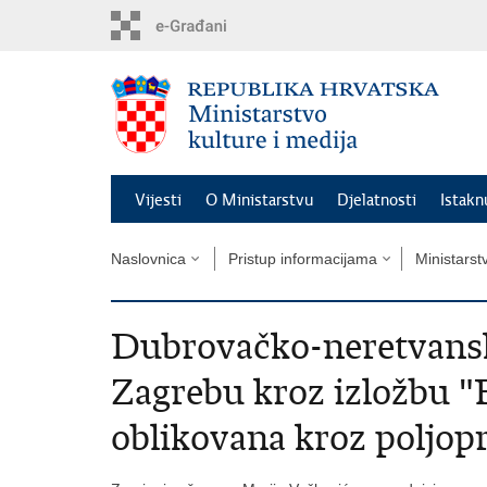
Preskoči
na
glavni
sadržaj
Vijesti
O Ministarstvu
Djelatnosti
Istak
Naslovnica
Pristup informacijama
Ministarst
Dubrovačko-neretvansk
Zagrebu kroz izložbu "
oblikovana kroz poljop