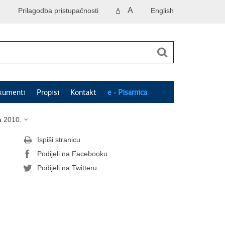
A
Prilagodba pristupačnosti
English
A
kumenti
Propisi
Kontakt
e - Pisarnica
a 2010.
Ispiši stranicu
Podijeli na Facebooku
Podijeli na Twitteru