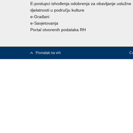
E-postupci ishođenja odobrenja za obavljanje uslužne
djelatnosti u području kulture
e-Građani
e-Savjetovanja
Portal otvorenih podataka RH
Povratak na vrh
Co