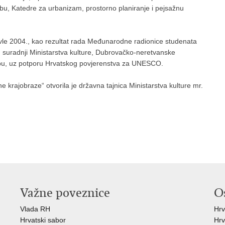
rebu, Katedre za urbanizam, prostorno planiranje i pejsažnu
avle 2004., kao rezultat rada Međunarodne radionice studenata
u suradnji Ministarstva kulture, Dubrovačko-neretvanske
grebu, uz potporu Hrvatskog povjerenstva za UNESCO.
e krajobraze“ otvorila je državna tajnica Ministarstva kulture mr.
Važne poveznice
O
Vlada RH
Hrv
Hrvatski sabor
Hrv