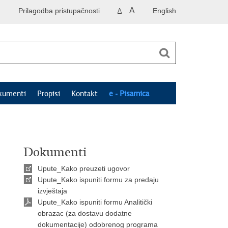
A
Prilagodba pristupačnosti
English
A
kumenti
Propisi
Kontakt
e - Pisarnica
Dokumenti
Upute_Kako preuzeti ugovor
Upute_Kako ispuniti formu za predaju
izvještaja
Upute_Kako ispuniti formu Analitički
obrazac (za dostavu dodatne
dokumentacije) odobrenog programa