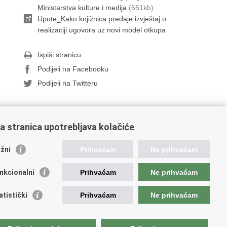
Ministarstva kulture i medija
(651kb)
Upute_Kako knjižnica predaje izvještaj o
realizaciji ugovora uz novi model otkupa
Ispiši stranicu
Podijeli na Facebooku
Podijeli na Twitteru
a stranica upotrebljava kolačiće
stale poveznice
žni
Prihvaćam
Ne prihvaćam
atski restauratorski zavod
atski audiovizualni centar
nkcionalni
Prihvaćam
Ne prihvaćam
lada Kultura nova
ative Europe
atistički
Prihvaćam
Ne prihvaćam
tural heritage in EU
National Institutes for Culture
unarodni centar za podvodnu arheologiju u Zadru