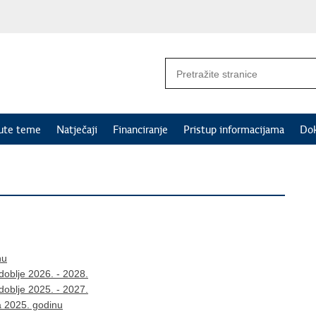
nute teme
Natječaji
Financiranje
Pristup informacijama
Do
nu
zdoblje 2026. - 2028.
zdoblje 2025. - 2027.
za 2025. godinu