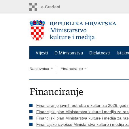
Preskoči
na
glavni
sadržaj
Vijesti
O Ministarstvu
Djelatnosti
Istak
Naslovnica
Financiranje
Financiranje
Financiranje javnih potreba u kulturi za 2026. godi
Financijski plan Ministarstva kulture i medija za ra
Financijski plan Ministarstva kulture i medija za ra
Financijsko izvješće Ministarstva kulture i medija 