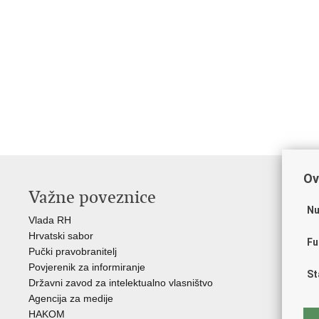
Ov
Važne poveznice
O
Nu
Vlada RH
Hrv
Hrvatski sabor
Hrv
Fu
Pučki pravobranitelj
Zak
Povjerenik za informiranje
Cre
St
Državni zavod za intelektualno vlasništvo
Cul
Agencija za medije
EU 
HAKOM
Međ