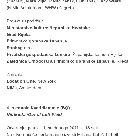
(Zagreb), Mara Vujić (Mesto Zensk, Ljubljana), Gaby Wijers
(NIMk, Amsterdam, WHW (Zagreb)
Projekt su podržali:
Ministarstvo kulture Republike Hrvatske
Grad Rijeka
Primorsko goranska županija
Strabag
d.o.o.
Hrvatska gospodarska komora
, Županijska komora Rijeka
Zajednica Crnogoraca Primorsko goranske županije
, Rijeka
Zahvale:
Location One
, New York
NIMk,
Amsterdam
4. biennale Kvadrilaterale (BQ) ,
Niotkuda /Out of Left Field
Otvorenje: petak, 11. studenoga 2011. u 18 sati.
Na otvorenju će performanse izvesti Milijana Babić, Lilibeth