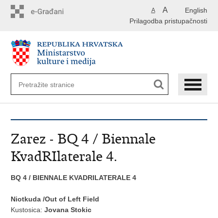
Preskoči
A
English
A
na
Prilagodba pristupačnosti
glavni
sadržaj
Zarez - BQ 4 / Biennale
KvadRIlaterale 4.
BQ 4 / BIENNALE KVADRILATERALE 4
Niotkuda /Out of Left Field
Kustosica:
Jovana Stokic