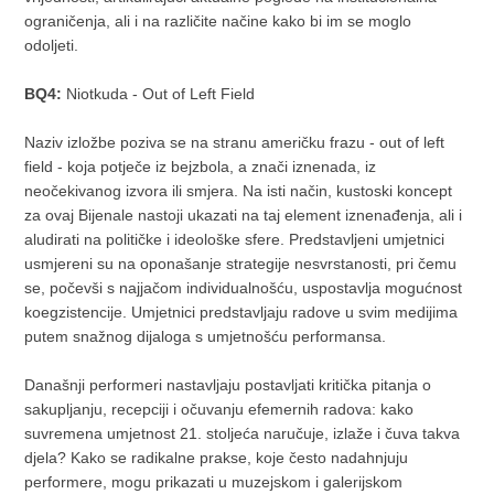
ograničenja, ali i na različite načine kako bi im se moglo
odoljeti.
BQ4:
Niotkuda - Out of Left Field
Naziv izložbe poziva se na stranu američku frazu - out of left
field - koja potječe iz bejzbola, a znači iznenada, iz
neočekivanog izvora ili smjera. Na isti način, kustoski koncept
za ovaj Bijenale nastoji ukazati na taj element iznenađenja, ali i
aludirati na političke i ideološke sfere. Predstavljeni umjetnici
usmjereni su na oponašanje strategije nesvrstanosti, pri čemu
se, počevši s najjačom individualnošću, uspostavlja mogućnost
koegzistencije. Umjetnici predstavljaju radove u svim medijima
putem snažnog dijaloga s umjetnošću performansa.
Današnji performeri nastavljaju postavljati kritička pitanja o
sakupljanju, recepciji i očuvanju efemernih radova: kako
suvremena umjetnost 21. stoljeća naručuje, izlaže i čuva takva
djela? Kako se radikalne prakse, koje često nadahnjuju
performere, mogu prikazati u muzejskom i galerijskom