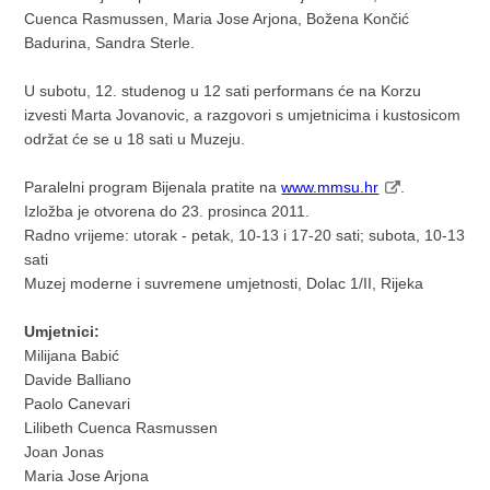
Cuenca Rasmussen, Maria Jose Arjona, Božena Končić
Badurina, Sandra Sterle.
U subotu, 12. studenog u 12 sati performans će na Korzu
izvesti Marta Jovanovic, a razgovori s umjetnicima i kustosicom
održat će se u 18 sati u Muzeju.
Paralelni program Bijenala pratite na
www.mmsu.hr
.
Izložba je otvorena do 23. prosinca 2011.
Radno vrijeme: utorak - petak, 10-13 i 17-20 sati; subota, 10-13
sati
Muzej moderne i suvremene umjetnosti, Dolac 1/II, Rijeka
Umjetnici:
Milijana Babić
Davide Balliano
Paolo Canevari
Lilibeth Cuenca Rasmussen
Joan Jonas
Maria Jose Arjona