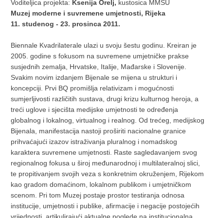
Voditeljica projekta:
Ksenija Orelj,
kustosica MMSU
Muzej moderne i suvremene umjetnosti, Rijeka
11. studenog - 23. prosinca 2011.
Biennale Kvadrilaterale ulazi u svoju šestu godinu. Kreiran je
2005. godine s fokusom na suvremene umjetničke prakse
susjednih zemalja, Hrvatske, Italije, Mađarske i Slovenije.
Svakim novim izdanjem Bijenale se mijena u strukturi i
koncepciji. Prvi BQ promišlja relativizam i mogućnosti
sumjerljivosti različitih sustava, drugi krizu kulturnog heroja, a
treći uglove i sjecišta medijske umjetnosti te određenja
globalnog i lokalnog, virtualnog i realnog. Od trećeg, medijskog
Bijenala, manifestacija nastoji proširiti nacionalne granice
prihvaćajući izazov istraživanja pluralnog i nomadskog
karaktera suvremene umjetnosti. Raste sagledavanjem svog
regionalnog fokusa u široj međunarodnoj i multilateralnoj slici,
te propitivanjem svojih veza s konkretnim okruženjem, Rijekom
kao gradom domaćinom, lokalnom publikom i umjetničkom
scenom. Pri tom Muzej postaje prostor testiranja odnosa
institucije, umjetnosti i publike, afirmacije i negacije postojećih
vrijednosti, artikulirajući aktualne poglede na institucionalna