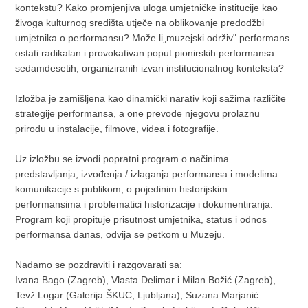
kontekstu? Kako promjenjiva uloga umjetničke institucije kao
živoga kulturnog središta utječe na oblikovanje predodžbi
umjetnika o performansu? Može li„muzejski održiv" performans
ostati radikalan i provokativan poput pionirskih performansa
sedamdesetih, organiziranih izvan institucionalnog konteksta?
Izložba je zamišljena kao dinamički narativ koji sažima različite
strategije performansa, a one prevode njegovu prolaznu
prirodu u instalacije, filmove, videa i fotografije.
Uz izložbu se izvodi popratni program o načinima
predstavljanja, izvođenja / izlaganja performansa i modelima
komunikacije s publikom, o pojedinim historijskim
performansima i problematici historizacije i dokumentiranja.
Program koji propituje prisutnost umjetnika, status i odnos
performansa danas, odvija se petkom u Muzeju.
Nadamo se pozdraviti i razgovarati sa:
Ivana Bago (Zagreb), Vlasta Delimar i Milan Božić (Zagreb),
Tevž Logar (Galerija ŠKUC, Ljubljana), Suzana Marjanić