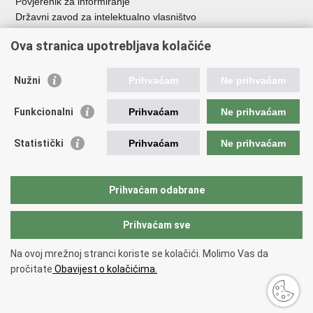
Povjerenik za informiranje
Državni zavod za intelektualno vlasništvo
Agencija za medije
Ova stranica upotrebljava kolačiće
HAKOM
Ostale poveznice
Nužni
Prihvaćam
Ne prihvaćam
Hrvatski restauratorski zavod
Funkcionalni
Prihvaćam
Ne prihvaćam
Hrvatski audiovizualni centar
Zaklada Kultura nova
Statistički
Prihvaćam
Ne prihvaćam
Creative Europe
Cultural heritage in EU
EU National Institutes for Culture
Prihvaćam odabrane
Međunarodni centar za podvodnu arheologiju u Zadru (MCPA)
Prihvaćam sve
Povratak na vrh
Na ovoj mrežnoj stranci koriste se kolačići. Molimo Vas da
Copyright © 2026 Ministarstvo kulture i medija.
Uvjeti korištenja
.
Izjava o
pročitate
Obavijest o kolačićima.
pristupačnosti
.