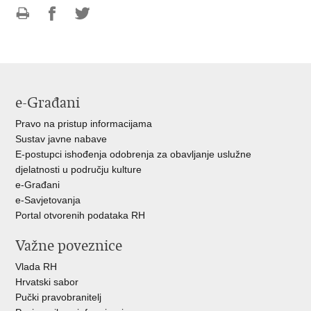
Ispiši
Podijeli
Podijeli
stranicu
na
na
Facebooku
Twitteru
e-Građani
Pravo na pristup informacijama
Sustav javne nabave
E-postupci ishođenja odobrenja za obavljanje uslužne
djelatnosti u području kulture
e-Građani
e-Savjetovanja
Portal otvorenih podataka RH
Važne poveznice
Vlada RH
Hrvatski sabor
Pučki pravobranitelj