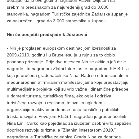
dodajući da je ove godine nagrađen Plavim cvijetom sa
srebrnim predznakom za najuređeniji grad do 3.000
stanovnika, nagradom Turističke zajednice Zadarske županije
za najuređeniji grad do 3.000 stanovnika u županiji.
Nin će posjetiti predsjednik Josipović
- Nin je proglašen europskom destinacijom izvrsnosti za
2009./2010. godinu i u Bruxellesu je u rujnu za to dobio
posebno priznanje. Prije dva mjeseca Nin se okitio s još dvije
nagrade i to nagradom Zlatni Interstas te nagradom F.E.S.T.-a
koja je uručena gradonačelniku Nina. Radi se o tradicionalnim
međunarodnim afirmiranim manifestacijama koje predstavljaju
multimedijalne projekte koji su vrlo važne i dinamične priredbe
u domeni turizma, turističkog filma, ekologije i održiva
turističkog razvoja u regijama, te svojim ugledom i
organizacijom aktivno pridonose rastu turističkih putničkih
tržišta u svijetu. Poveljom F.E.S.T. nagrađen je gradonačelnik
Nina Emil Ćurko kao pojedinac za izuzetan osobni vrlo zapažen
doprinos razvoju turizma, a "Zlatnim interstasom 2010."
nagrađena je Turistička zajednica Grada Nina za doprinos