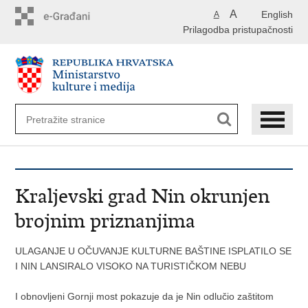
Preskoči
A
English
A
na
Prilagodba pristupačnosti
glavni
sadržaj
Kraljevski grad Nin okrunjen
brojnim priznanjima
ULAGANJE U OČUVANJE KULTURNE BAŠTINE ISPLATILO SE
I NIN LANSIRALO VISOKO NA TURISTIČKOM NEBU
I obnovljeni Gornji most pokazuje da je Nin odlučio zaštitom