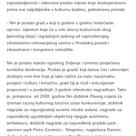
zapostavljenosti i zaborava postao mjesto koje dostojanstveno
prima sve zaljubljenike u kulturnu baštinu, jedinstvenu prirode.
- Nin je postao grad u koji iz godine u godinu hodočaste
vjernici, mjestom koje će u vrlo skoroj budućnosti zbog
ljekovitog blata i izgradnjom jednog od najmodernijeg
zdravstveno-rekreacijskog centra u Hrvatskoj postati i
zdravstveno i kongresno odredište.
Nin je postao mjesto ugodnog življenja i iznimno posjećena
turistička destinacija. Postao je gradić koji danas čist i obnovljen
dostojno nosi ime koje je tako važno za našu nacionalnu
povijest i kulturu i konačno, grad čiji je trud i entuzijazam
prepoznat i u posljednjih 3 godine višestruko nagrađivan. Tako
je, primjerice, od 2008. godine Nin dobitnik Plavog cvijeta za
izniman razvoj kulturnog turizma izvan konkurencije, dobitnik
nagrade za najoriginalniji suvenir ninske solane, nagrade za
najuređeniji ugostiteljski objekt koji njeguje autohtonu
arhitekturu, dobitnik nagrade za najuređeniji gradski park -
spomen park Petru Zoraniću - Ninjaninu, naglašava Ramov,