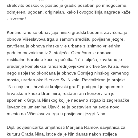
strelovito odskočio, postao je gradić poseban po mnogočemu,
odmjeren, ugodan, originalan, kako i ovogodišnja nagrada kaže
- izvrstan!
Kontinuirano se obnavljaju ninski gradski bedemi. Završena je
obnova Višeslavova trga u samom središtu povijesne jezgre,
završena je obnova rimske vile urbane s iznimno vrijednim
podnim mozaicima iz 2. stoljeća. Okončana je obnova
rustikalne Barokne kuće s početka 17. stoljeća, završeno je
uređenje kompleksa ranosrednjovjekovne crkve Sv. Križa. Više
nego uspješno okončana je obnova Gornjeg ninskog kamenog
mosta, uređen okoliš crkve Sv. Nikole. Revitaliziran je projekt
"Nin-najstariji hrvatski kraljevski grad", podignut je spomenik
hrvatskom knezu Branimiru, restauriran i konzerviran je
spomenik Grgura Ninskog koji je nedavno stigao iz zagrebačke
ljevaonice umjetnina Ujević, te je postavljen na svoje novo
mjesto na Višeslavovu trgu u povijesnoj jezgri Nina.
Dipl. povjesničarka umjetnosti Marijana Ramov, savjetnica za
kulturu Grada Nina, ističe da je Nin danas nakon stoljeća