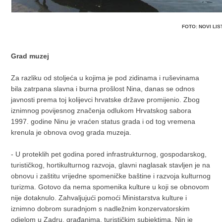
FOTO: NOVI LIS
Grad muzej
Za razliku od stoljeća u kojima je pod zidinama i ruševinama
bila zatrpana slavna i burna prošlost Nina, danas se odnos
javnosti prema toj kolijevci hrvatske države promijenio. Zbog
iznimnog povijesnog značenja odlukom Hrvatskog sabora
1997. godine Ninu je vraćen status grada i od tog vremena
krenula je obnova ovog grada muzeja.
- U proteklih pet godina pored infrastrukturnog, gospodarskog,
turističkog, hortikulturnog razvoja, glavni naglasak stavljen je na
obnovu i zaštitu vrijedne spomeničke baštine i razvoja kulturnog
turizma. Gotovo da nema spomenika kulture u koji se obnovom
nije dotaknulo. Zahvaljujući pomoći Ministarstva kulture i
iznimno dobrom suradnjom s nadležnim konzervatorskim
odjelom u Zadru, građanima, turističkim subjektima, Nin je