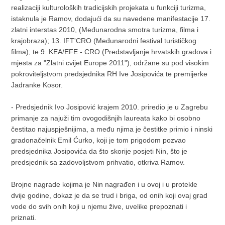
realizaciji kulturoloških tradicijskih projekata u funkciji turizma,
istaknula je Ramov, dodajući da su navedene manifestacije 17.
zlatni interstas 2010, (Međunarodna smotra turizma, filma i
krajobraza); 13. IFT'CRO (Međunarodni festival turističkog
filma); te 9. KEA/EFE - CRO (Predstavljanje hrvatskih gradova i
mjesta za "Zlatni cvijet Europe 2011"), održane su pod visokim
pokroviteljstvom predsjednika RH Ive Josipovića te premijerke
Jadranke Kosor.
- Predsjednik Ivo Josipović krajem 2010. priredio je u Zagrebu
primanje za najuži tim ovogodišnjih laureata kako bi osobno
čestitao najuspješnijima, a među njima je čestitke primio i ninski
gradonačelnik Emil Ćurko, koji je tom prigodom pozvao
predsjednika Josipovića da što skorije posjeti Nin, što je
predsjednik sa zadovoljstvom prihvatio, otkriva Ramov.
Brojne nagrade kojima je Nin nagrađen i u ovoj i u protekle
dvije godine, dokaz je da se trud i briga, od onih koji ovaj grad
vode do svih onih koji u njemu žive, uvelike prepoznati i
priznati.