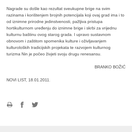
Nagrade su došle kao rezultat sveukupne brige na svim
razinama i korištenjem brojnih potencijala koji ovaj grad ima i to
od iznimne prirodne jedinstvenosti, pažljiva pristupa
hortikulturnom uređenju do iznimne brige i skrbi za vrijednu
kulturnu baštinu ovog starog grada. I upravo sustavnom
obnovom i zaštitom spomenika kulture i oživljavanjem
kulturoloških tradicijskih projekata te razvojem kulturnog
turizma Nin je počeo živjeti svoju drugu renesansu.
BRANKO BOŽIĆ
NOVI LIST, 18.01.2011.
Ispiši
Podijeli
Podijeli
stranicu
na
na
Facebooku
Twitteru