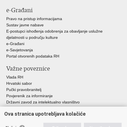
e-Građani
Pravo na pristup informacijama
Sustav javne nabave
E-postupci ishođenja odobrenja za obavljanje uslužne
djelatnosti u području kulture
e-Građani
e-Savjetovanja
Portal otvorenih podataka RH
Važne poveznice
Vlada RH
Hrvatski sabor
Pučki pravobranitelj
Povjerenik za informiranje
Državni zavod za intelektualno vlasništvo
Agencija za medije
Ova stranica upotrebljava kolačiće
HAKOM