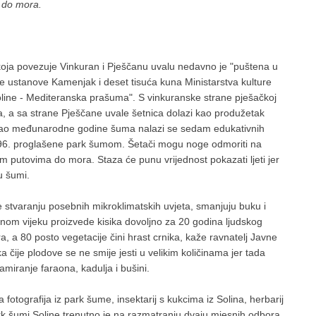
a do mora.
 koja povezuje Vinkuran i Pješčanu uvalu nedavno je "puštena u
 ustanove Kamenjak i deset tisuća kuna Ministarstva kulture
oline - Mediteranska prašuma". S vinkuranske strane pješačkoj
, a sa strane Pješčane uvale šetnica dolazi kao produžetak
11. kao međunarodne godine šuma nalazi se sedam edukativnih
1996. proglašene park šumom. Šetači mogu noge odmoriti na
im putovima do mora. Staza će punu vrijednost pokazati ljeti jer
u šumi.
e stvaranju posebnih mikroklimatskih uvjeta, smanjuju buku i
otnom vijeku proizvede kisika dovoljno za 20 godina ljudskog
a, a 80 posto vegetacije čini hrast crnika, kaže ravnatelj Javne
 čije plodove se ne smije jesti u velikim količinama jer tada
lzamiranje faraona, kadulja i bušini.
a fotografija iz park šume, insektarij s kukcima iz Solina, herbarij
ark šumi Soline trenutno je na razmatranju dvaju mjesnih odbora,