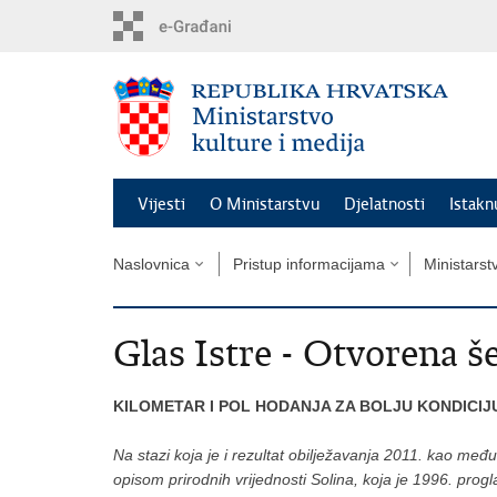
Preskoči
na
glavni
sadržaj
Vijesti
O Ministarstvu
Djelatnosti
Istak
Naslovnica
Pristup informacijama
Ministarst
Glas Istre - Otvorena š
KILOMETAR I POL HODANJA ZA BOLJU KONDICIJ
Na stazi koja je i rezultat obilježavanja 2011. kao m
opisom prirodnih vrijednosti Solina, koja je 1996. pr