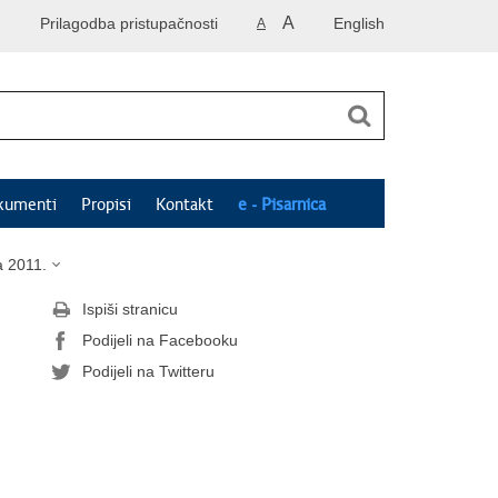
A
Prilagodba pristupačnosti
English
A
kumenti
Propisi
Kontakt
e - Pisarnica
a 2011.
Ispiši stranicu
Podijeli na Facebooku
Podijeli na Twitteru