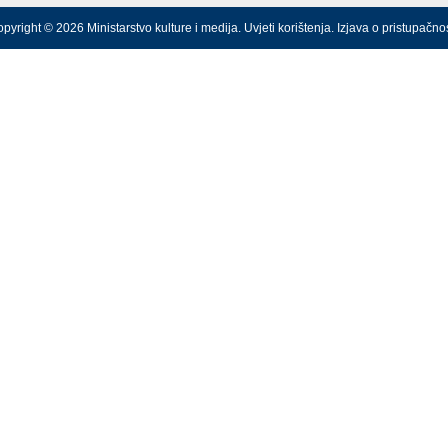
pyright © 2026 Ministarstvo kulture i medija.
Uvjeti korištenja
.
Izjava o pristupačnos