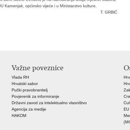
JU Kamenjak, općinsko vijeće i u Ministarstvo kulture.
T. GRBlĆ
Važne poveznice
O
Vlada RH
Hrv
Hrvatski sabor
Hrv
Pučki pravobranitelj
Zak
Povjerenik za informiranje
Cre
Državni zavod za intelektualno vlasništvo
Cul
Agencija za medije
EU 
HAKOM
Međ
(M