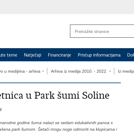
nute teme
Natječaji
Financiranje
Pristup informacijama
Do
vo u medijima - arhiva
Arhiva iz medija 2010. - 2022.
Iz medij
etnica u Park šumi Soline
U
eđunarodne godine šuma nalazi se sedam edukativnih panoa s
oglašena park šumom. Šetači mogu noge odmoriti na klupicama i