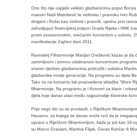
Ono što nije uspjelo velikim glazbenicima poput Borisa
maestri Nadi Matošević te violinistu i pravniku Ivici Ru
dirigent i Rušin kao violinist i pravnik, ujedno prvi ravna
zahvaljujući financijskoj potpori Grada Rijeke i HNK Ivan
prvim ovosezonskim, svečanim koncertom u subotu, 29. 
manifestacije Zajčevi dani 2011.
Ravnatelj Filharmonije Marijan Orešković kazao je da će 
zanimljivom i pomno odabranom koncertnom programu
vrsnim riječkim glazbenicima pridružiti i solistica Marti
glazbenike novije generacije. Na programu su djela Ber
Tako će na koncertu biti praizvedena skladba "More Rije
filharmonije. Na programu je i Koncert za klavir i orkes
djela koje danas ulazi među najpoznatije klavirske konc
Prije nego što su se proslavili, s Riječkom filharmonijo
Hausera, za kojega se danas može reći da je megapopu
upravo s Riječkom filharmonijom, kada je još kao 16-og
su Marco Graziani, Martina Filjak, Goran Končar ili Mo