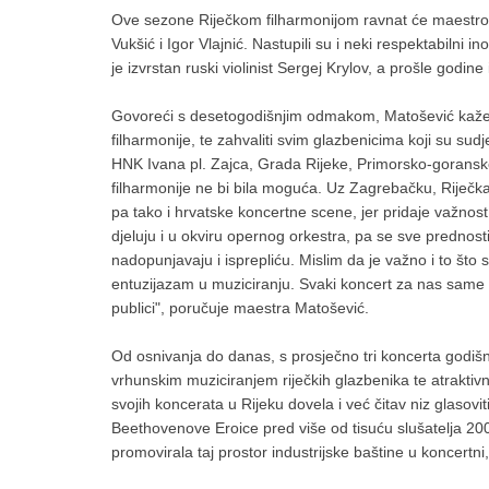
Ove sezone Riječkom filharmonijom ravnat će maestro Iv
Vukšić i Igor Vlajnić. Nastupili su i neki respektabilni
je izvrstan ruski violinist Sergej Krylov, a prošle godine
Govoreći s desetogodišnjim odmakom, Matošević kaže 
filharmonije, te zahvaliti svim glazbenicima koji su sud
HNK Ivana pl. Zajca, Grada Rijeke, Primorsko-goranske 
filharmonije ne bi bila moguća. Uz Zagrebačku, Riječka 
pa tako i hrvatske koncertne scene, jer pridaje važnost 
djeluju i u okviru opernog orkestra, pa se sve prednost
nadopunjavaju i isprepliću. Mislim da je važno i to što 
entuzijazam u muziciranju. Svaki koncert za nas same uv
publici", poručuje maestra Matošević.
Od osnivanja do danas, s prosječno tri koncerta godišn
vrhunskim muziciranjem riječkih glazbenika te atrakt
svojih koncerata u Rijeku dovela i već čitav niz glas
Beethovenove Eroice pred više od tisuću slušatelja 2003
promovirala taj prostor industrijske baštine u koncertni