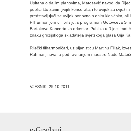
Upitana o daljim planovima, Matošević navodi da Riječka 
publici što zanimljivijih koncerata, i to uvijek sa svjež
predstavljujući se uvijek ponovno s onim klasičnim, al
Filharmonijom u Tbilisiju, s programom Gotovčeva Sim
Bartokova Koncerta za orkestar. Publika u Rijeci imat će
znaku gruzijskoga skladatelja svjetskoga glasa Gija Kan
Riječki filharmoničari, uz pijanisticu Martinu Filjak, izv
Rahmanjinova, a pod ravnanjem maestre Nade Matoš
VJESNIK, 29.10.2011.
e-Građani