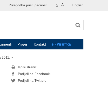
A
Prilagodba pristupačnosti
English
A
kumenti
Propisi
Kontakt
e - Pisarnica
a 2011.
Ispiši stranicu
Podijeli na Facebooku
Podijeli na Twitteru