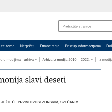
nute teme
Natječaji
Financiranje
Pristup informacijama
Do
vo u medijima - arhiva
Arhiva iz medija 2010. - 2022.
Iz medij
monija slavi deseti
LJEŽIT ĆE PRVIM OVOSEZONSKIM, SVEČANIM