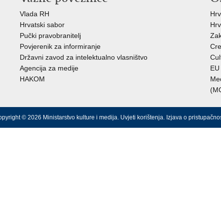
Vlada RH
Hrv
Hrvatski sabor
Hrv
Pučki pravobranitelj
Zak
Povjerenik za informiranje
Cre
Državni zavod za intelektualno vlasništvo
Cul
Agencija za medije
EU 
HAKOM
Međ
(M
pyright © 2026 Ministarstvo kulture i medija.
Uvjeti korištenja
.
Izjava o pristupačnos