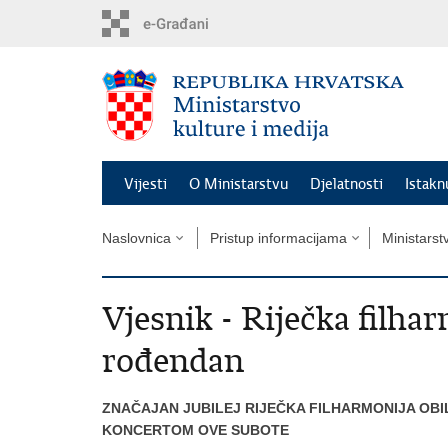
Preskoči
na
glavni
sadržaj
Vijesti
O Ministarstvu
Djelatnosti
Istak
Naslovnica
Pristup informacijama
Ministarst
Vjesnik - Riječka filhar
rođendan
ZNAČAJAN JUBILEJ RIJEČKA FILHARMONIJA OBI
KONCERTOM OVE SUBOTE