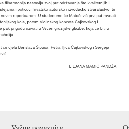
filharmonija nastavlja svoj put održavanja što kvalitetnijih i
im idejama i potičući hrvatsko autorsko i izvođačko stvaralaštvo, te
i i novim repertoarom. U studenome će Matošević prvi put ravnati
fonijskog kola, potom Violinskog konceta Čajkovskog i
 pak prigodu uživati u Večeri gruzijske glazbe, koja će biti u
chelija.
est će djela Berislava Šipuša, Petra Iljiča Čajkovskog i Sergeja
ević
LILJANA MAMIĆ PANDŽA
Važne poveznice
O