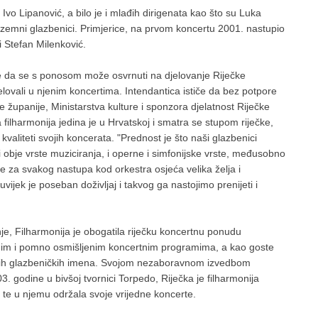
o Lipanović, a bilo je i mlađih dirigenata kao što su Luka
 inozemni glazbenici. Primjerice, na prvom koncertu 2001. nastupio
 i Stefan Milenković.
da se s ponosom može osvrnuti na djelovanje Riječke
jelovali u njenim koncertima. Intendantica ističe da bez potpore
županije, Ministarstva kulture i sponzora djelatnost Riječke
filharmonija jedina je u Hrvatskoj i smatra se stupom riječke,
kvaliteti svojih koncerata. "Prednost je što naši glazbenici
i obje vrste muziciranja, i operne i simfonijske vrste, međusobno
se za svakog nastupa kod orkestra osjeća velika želja i
ijek je poseban doživljaj i takvog ga nastojimo prenijeti i
je, Filharmonija je obogatila riječku koncertnu ponudu
ivnim i pomno osmišljenim koncertnim programima, a kao goste
ovitih glazbeničkih imena. Svojom nezaboravnom izvedbom
. godine u bivšoj tvornici Torpedo, Riječka je filharmonija
, te u njemu održala svoje vrijedne koncerte.