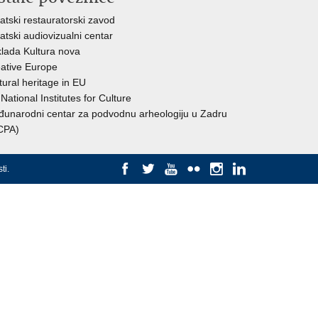
atski restauratorski zavod
atski audiovizualni centar
lada Kultura nova
ative Europe
tural heritage in EU
National Institutes for Culture
unarodni centar za podvodnu arheologiju u Zadru
CPA)
ti
.