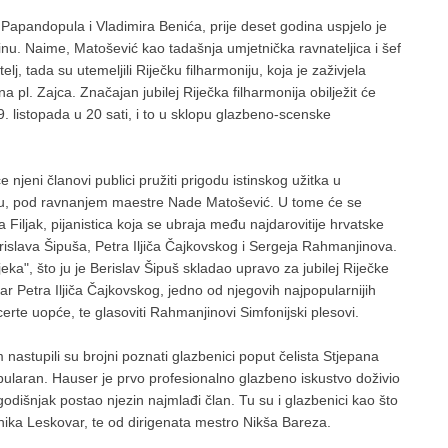
 Papandopula i Vladimira Benića, prije deset godina uspjelo je
šinu. Naime, Matošević kao tadašnja umjetnička ravnateljica i šef
telj, tada su utemeljili Riječku filharmoniju, koja je zaživjela
a pl. Zajca. Značajan jubilej Riječka filharmonija obilježit će
listopada u 20 sati, i to u sklopu glazbeno-scenske
njeni članovi publici pružiti prigodu istinskog užitka u
, pod ravnanjem maestre Nade Matošević. U tome će se
na Filjak, pijanistica koja se ubraja među najdarovitije hrvatske
islava Šipuša, Petra Iljiča Čajkovskog i Sergeja Rahmanjinova.
ka", što ju je Berislav Šipuš skladao upravo za jubilej Riječke
tar Petra Iljiča Čajkovskog, jedno od njegovih najpopularnijih
erte uopće, te glasoviti Rahmanjinovi Simfonijski plesovi.
m nastupili su brojni poznati glazbenici poput čelista Stjepana
laran. Hauser je prvo profesionalno glazbeno iskustvo doživio
odišnjak postao njezin najmlađi član. Tu su i glazbenici kao što
nika Leskovar, te od dirigenata mestro Nikša Bareza.