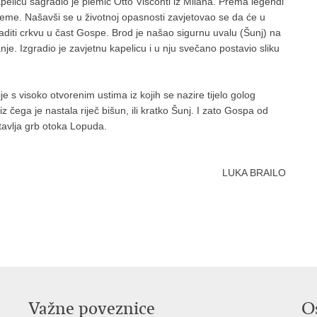
pelicu sagradio je plemić Otto Visconti iz Milana. Prema legendi
ijeme. Našavši se u životnoj opasnosti zavjetovao se da će u
diti crkvu u čast Gospe. Brod je našao sigurnu uvalu (Šunj) na
nje. Izgradio je zavjetnu kapelicu i u nju svečano postavio sliku
je s visoko otvorenim ustima iz kojih se nazire tijelo golog
 iz čega je nastala riječ bišun, ili kratko Šunj. I zato Gospa od
tavlja grb otoka Lopuda.
LUKA BRAILO
Važne poveznice
O