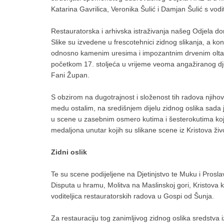
Katarina Gavrilica, Veronika Šulić i Damjan Šulić s vod
Restauratorska i arhivska istraživanja našeg Odjela do
Slike su izvedene u frescotehnici zidnog slikanja, a k
odnosno kamenim uresima i impozantnim drvenim oltar
početkom 17. stoljeća u vrijeme veoma angažiranog dj
Fani Župan.
S obzirom na dugotrajnost i složenost tih radova njihov
medu ostalim, na središnjem dijelu zidnog oslika sada ja
u scene u zasebnim osmero kutima i šesterokutima koji 
medaljona unutar kojih su slikane scene iz Kristova ži
Zidni oslik
Te su scene podijeljene na Djetinjstvo te Muku i Pros
Disputa u hramu, Molitva na Maslinskoj gori, Kristova
voditeljica restauratorskih radova u Gospi od Šunja.
Za restauraciju tog zanimljivog zidnog oslika sredstva 