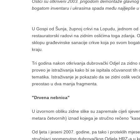
Oslici su otkriveni 2003. prigodom demontaže glavnog 
bogatom inventaru i ukrasima spada među najljepše u
U Gospi od Šunja, župnoj crkvi na Lopudu, jednom od d
restauratorski radovi na zidnim oslićima toga zdanja. 
sklopu građevinske sanacije crkve koja po svom boga
kraju.
Tri godina nakon otkrivanja dubrovački Odjel za zidno
proveo je istraživanja kako bi se ispitala očuvanost tih 
tematika. Istraživanje je pokazalo da se zidni oslik v
preostao u dva manja fragmenta.
"Drvena nebnica"
U izvornom obliku zidne slike su zapremale cijeli sjeve
metara četvornih) iznad kojega je stručno rečeno "kas
Od ljeta i jeseni 2007. godine, pa tako i proteklih mjese
stručnjaci spomenutog dubrovačkog Odjela HRZ-a u kojo