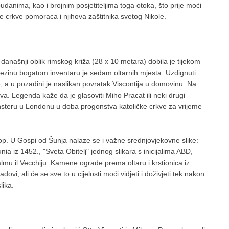
pudanima, kao i brojnim posjetiteljima toga otoka, što prije moći
e crkve pomoraca i njihova zaštitnika svetog Nikole.
današnji oblik rimskog križa (28 x 10 metara) dobila je tijekom
 njezinu bogatom inventaru je sedam oltarnih mjesta. Uzdignuti
e, a u pozadini je naslikan povratak Viscontija u domovinu. Na
rva. Legenda kaže da je glasoviti Miho Pracat ili neki drugi
nsteru u Londonu u doba progonstva katoličke crkve za vrijeme
trop. U Gospi od Šunja nalaze se i važne srednjovjekovne slike:
a iz 1452., "Sveta Obitelj" jednog slikara s inicijalima ABD,
almu il Vecchiju. Kamene ograde prema oltaru i krstionica iz
ovi, ali će se sve to u cijelosti moći vidjeti i doživjeti tek nakon
lika.