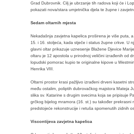
Grad Dubrovnik. Cilj je ubrzanje tih radova koji će i Lo
pokazati nova/stara umjetnička djela te župne i zavjetn
Sedam oltarnih mjesta
Nekadašnja zavjetna kapelica proširena je više puta, a 
15. i 16. stoljeća, kada stječe i status župne crkve. U
glavni oltar prikazuje uznesenje Blažene Djevice Marij
oltaru je 12 apostola u prirodnoj veličini izrađenih od d
lopudski pomorac kupio te originalne kipove u Westmi
Henrika VIII.
Oltarni prostor krasi pažljivo izrađeni drveni kasetni s
među ostalim, poliptih dubrovačkog majstora Mateja Juni
slika sv. Katarine s drugim svecima koja se pripisuje P
grčkog bijelog mramora (16. st.) su također prekrasni rad
predstojeće rekonstrucije i retuša spomenutih zidnih os
Viscontijeva zavjetna kapelica