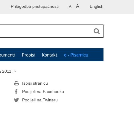
A
Prilagodba pristupačnosti
English
A
kumenti
Propisi
Kontakt
e - Pisarnica
a 2011.
Ispiši stranicu
Podijeli na Facebooku
Podijeli na Twitteru