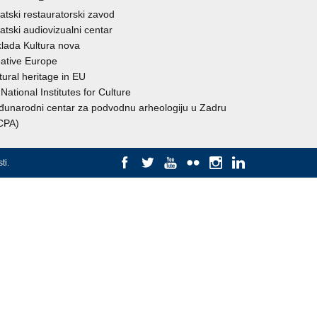
atski restauratorski zavod
atski audiovizualni centar
lada Kultura nova
ative Europe
tural heritage in EU
National Institutes for Culture
unarodni centar za podvodnu arheologiju u Zadru
CPA)
ti
.