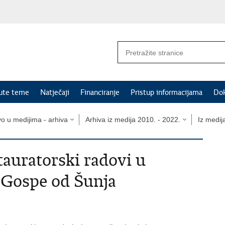
nute teme
Natječaji
Financiranje
Pristup informacijama
Do
vo u medijima - arhiva
Arhiva iz medija 2010. - 2022.
Iz medij
stauratorski radovi u
 Gospe od Šunja