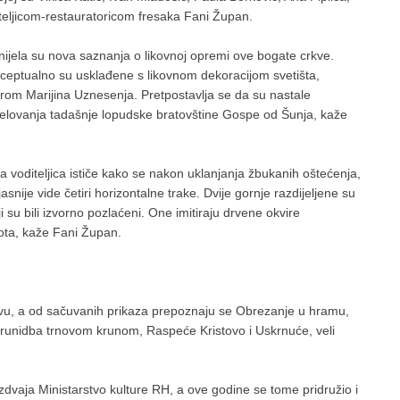
iteljicom-restauratoricom fresaka Fani Župan.
nijela su nova saznanja o likovnoj opremi ove bogate crkve.
onceptualno su usklađene s likovnom dekoracijom svetišta,
om Marijina Uznesenja. Pretpostavlja se da su nastale
elovanja tadašnje lopudske bratovštine Gospe od Šunja, kaže
a voditeljica ističe kako se nakon uklanjanja žbukanih oštećenja,
snije vide četiri horizontalne trake. Dvije gornje razdijeljene su
su bili izvorno pozlaćeni. One imitiraju drvene okvire
vota, kaže Fani Župan.
lavu, a od sačuvanih prikaza prepoznaju se Obrezanje u hramu,
 krunidba trnovom krunom, Raspeće Kristovo i Uskrnuće, veli
izdvaja Ministarstvo kulture RH, a ove godine se tome pridružio i