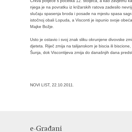
Crkva potječe s početka 12. stoljeća, a kao zavjetnu ka
njega je na povratku iz križarskih ratova zadesilo nevr
slučaju spasenja broda i posade na mjestu spasa sagra
istočnoj obali Lopuda, a Visconti je ispunio svoje obeća
Majke Božje.
Usto je ostavio i svoj znak sliku okrunjene divovske zmi
djeteta. Riječ zmija na talijanskom je biscia ili biscione,
Šunja, dok Viscontijeva zmija do današnjih dana preds
NOVI LIST, 22.10.2011.
e-Građani