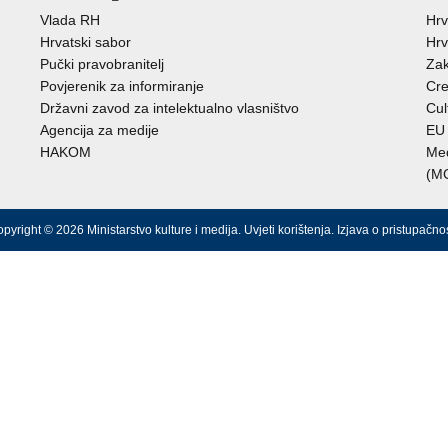
Vlada RH
Hrv
Hrvatski sabor
Hrv
Pučki pravobranitelj
Zak
Povjerenik za informiranje
Cre
Državni zavod za intelektualno vlasništvo
Cul
Agencija za medije
EU 
HAKOM
Međ
(M
pyright © 2026 Ministarstvo kulture i medija.
Uvjeti korištenja
.
Izjava o pristupačnos