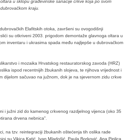
oltara u sklopu građevinske sanacije crkve koja po svom
 dubrovačkom kraju.
ubrovačkih Elafitskih otoka, završeni su ovogodišnji
Oslići su otkriveni 2003. prigodom demontaže glavnoga oltara u
tom inventaru i ukrasima spada među najljepše u dubrovačkom
 slikarstvo i mozaika Hrvatskog restauratorskog zavoda (HRZ)
oslika ispod recentnijih žbukanih slojeva, te njihova vrijednost i
ećim dijelom sačuvao na južnom, dok je na sjevernom zidu crkve
rni i južni zid do kamenog crkvenog razdjelnog vijenca (oko 35
etirana drvena nebnica".
ci, na tzv. reintegraciji žbukanih oštećenja tih oslika rade
j su Vikica Katić, Ivan Mladošić, Paula Borković, Ana Piplica,