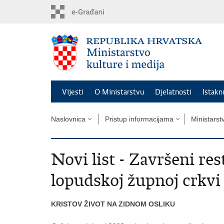
Preskoči
na
glavni
sadržaj
Vijesti
O Ministarstvu
Djelatnosti
Istak
Naslovnica
Pristup informacijama
Ministarst
Novi list - Završeni re
lopudskoj župnoj crkvi
KRISTOV ŽIVOT NA ZIDNOM OSLIKU