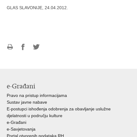
GLAS SLAVONIJE, 24.04.2012.
Ispiši
Podijeli
Podijeli
stranicu
na
na
Facebooku
Twitteru
e-Građani
Pravo na pristup informacijama
Sustav javne nabave
E-postupci ishođenja odobrenja za obavljanje uslužne
djelatnosti u području kulture
e-Građani
e-Savjetovanja
Portal otvorenih podataka RH