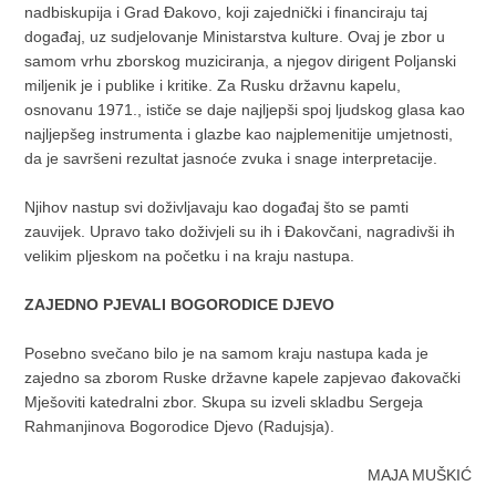
nadbiskupija i Grad Đakovo, koji zajednički i financiraju taj
događaj, uz sudjelovanje Ministarstva kulture. Ovaj je zbor u
samom vrhu zborskog muziciranja, a njegov dirigent Poljanski
miljenik je i publike i kritike. Za Rusku državnu kapelu,
osnovanu 1971., ističe se daje najljepši spoj ljudskog glasa kao
najljepšeg instrumenta i glazbe kao najplemenitije umjetnosti,
da je savršeni rezultat jasnoće zvuka i snage interpretacije.
Njihov nastup svi doživljavaju kao događaj što se pamti
zauvijek. Upravo tako doživjeli su ih i Đakovčani, nagradivši ih
velikim pljeskom na početku i na kraju nastupa.
ZAJEDNO PJEVALI BOGORODICE DJEVO
Posebno svečano bilo je na samom kraju nastupa kada je
zajedno sa zborom Ruske državne kapele zapjevao đakovački
Mješoviti katedralni zbor. Skupa su izveli skladbu Sergeja
Rahmanjinova Bogorodice Djevo (Radujsja).
MAJA MUŠKIĆ