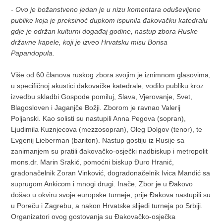
- Ovo je božanstveno jedan je u nizu komentara oduševljene
publike koja je preksinoć dupkom ispunila đakovačku katedralu
gdje je održan kulturni događaj godine, nastup zbora Ruske
državne kapele, koji je izveo Hrvatsku misu Borisa
Papandopula.
Više od 60 članova ruskog zbora svojim je iznimnom glasovima,
u specifičnoj akustici đakovačke katedrale, vodilo publiku kroz
izvedbu skladbi Gospode pomiluj, Slava, Vjerovanje, Svet,
Blagosloven i Jaganjče Božji. Zborom je ravnao Valerij
Poljanski. Kao solisti su nastupili Anna Pegova (sopran),
Ljudimila Kuznjecova (mezzosopran), Oleg Dolgov (tenor), te
Evgenij Lieberman (bariton). Nastup gostiju iz Rusije sa
zanimanjem su pratili đakovačko-osječki nadbiskup i metropolit
mons.dr. Marin Srakić, pomoćni biskup Đuro Hranić,
gradonačelnik Zoran Vinković, dogradonačelnik Ivica Mandić sa
suprugom Ankicom i mnogi drugi. Inače, Zbor je u Đakovo
došao u okviru svoje europske turneje; prije Đakova nastupili su
u Poreču i Zagrebu, a nakon Hrvatske slijedi turneja po Srbiji.
Organizatori ovog gostovanja su Đakovačko-osječka