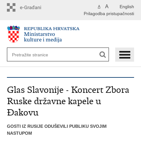
Preskoči
A
English
A
na
Prilagodba pristupačnosti
glavni
sadržaj
Glas Slavonije - Koncert Zbora
Ruske državne kapele u
Đakovu
GOSTI IZ RUSIJE ODUŠEVILI PUBLIKU SVOJIM
NASTUPOM