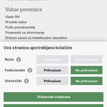
Važne poveznice
Vlada RH
Hrvatski sabor
Pučki pravobranitelj
Povjerenik za informiranje
Državni zavod za intelektualno vlasništvo
Agencija za medije
Ova stranica upotrebljava kolačiće
HAKOM
Ostale poveznice
Nužni
Prihvaćam
Ne prihvaćam
Hrvatski restauratorski zavod
Funkcionalni
Prihvaćam
Ne prihvaćam
Hrvatski audiovizualni centar
Zaklada Kultura nova
Statistički
Prihvaćam
Ne prihvaćam
Creative Europe
Cultural heritage in EU
EU National Institutes for Culture
Prihvaćam odabrane
Međunarodni centar za podvodnu arheologiju u Zadru (MCPA)