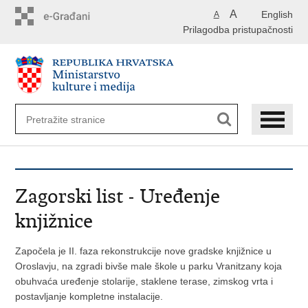
Preskoči
A
English
A
na
Prilagodba pristupačnosti
glavni
sadržaj
Zagorski list - Uređenje
knjižnice
Započela je II. faza rekonstrukcije nove gradske knjižnice u
Oroslavju, na zgradi bivše male škole u parku Vranitzany koja
obuhvaća uređenje stolarije, staklene terase, zimskog vrta i
postavljanje kompletne instalacije.