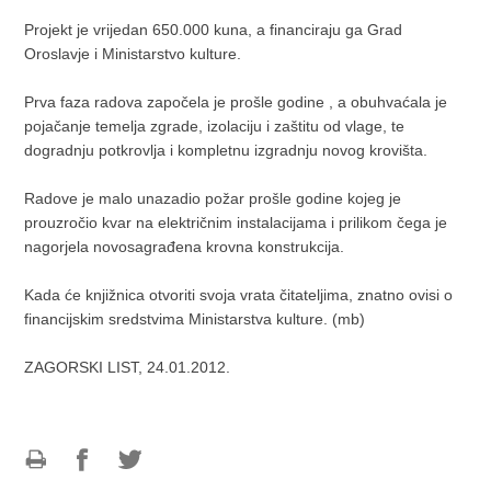
Projekt je vrijedan 650.000 kuna, a financiraju ga Grad
Oroslavje i Ministarstvo kulture.
Prva faza radova započela je prošle godine , a obuhvaćala je
pojačanje temelja zgrade, izolaciju i zaštitu od vlage, te
dogradnju potkrovlja i kompletnu izgradnju novog krovišta.
Radove je malo unazadio požar prošle godine kojeg je
prouzročio kvar na električnim instalacijama i prilikom čega je
nagorjela novosagrađena krovna konstrukcija.
Kada će knjižnica otvoriti svoja vrata čitateljima, znatno ovisi o
financijskim sredstvima Ministarstva kulture. (
mb
)
ZAGORSKI LIST, 24.01.2012.
Ispiši
Podijeli
Podijeli