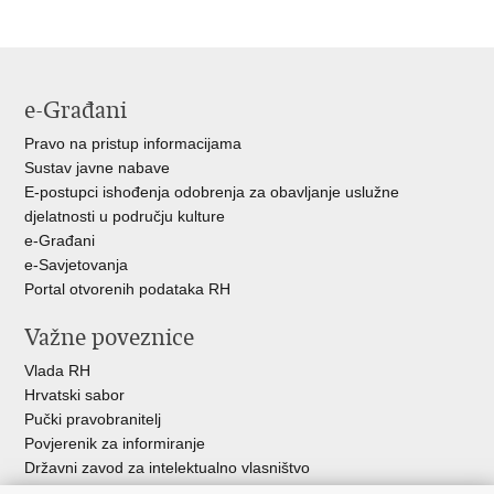
stranicu
na
na
Facebooku
Twitteru
e-Građani
Pravo na pristup informacijama
Sustav javne nabave
E-postupci ishođenja odobrenja za obavljanje uslužne
djelatnosti u području kulture
e-Građani
e-Savjetovanja
Portal otvorenih podataka RH
Važne poveznice
Vlada RH
Hrvatski sabor
Pučki pravobranitelj
Povjerenik za informiranje
Državni zavod za intelektualno vlasništvo
Agencija za medije