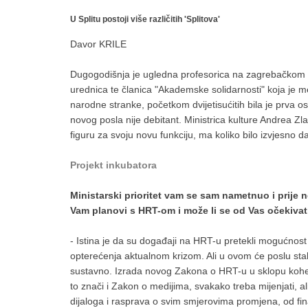
U Splitu postoji više različitih 'Splitova'
Davor KRILE
Dugogodišnja je ugledna profesorica na zagrebačkom Fil
urednica te članica "Akademske solidarnosti" koja je 
narodne stranke, početkom dvijetisućitih bila je prva 
novog posla nije debitant. Ministrica kulture Andrea Zl
figuru za svoju novu funkciju, ma koliko bilo izvjesno da
Projekt inkubatora
Ministarski prioritet vam se sam nametnuo i prije ne
Vam planovi s HRT-om i može li se od Vas očekivati
- Istina je da su događaji na HRT-u pretekli mogućnost
opterećenja aktualnom krizom. Ali u ovom će poslu stalno 
sustavno. Izrada novog Zakona o HRT-u u sklopu koheren
to znači i Zakon o medijima, svakako treba mijenjati, al
dijaloga i rasprava o svim smjerovima promjena, od fin