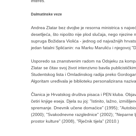
interes.
Dalmatinske veze
Andrea Zlatar bez dvojbe je resorna ministrica s najve
desetljeća, što nipošto nije plod slučaja, nego njezin
supruga Božidara Violića - jednog od najvažnijih hrvat
jedan fatalni Splićanin: na Marku Maruliću i njegovoj "D
Usporedo sa znanstvenim radom na Odsjeku za kompara
Zlatar se čitav svoj život intenzivno bavila publicističk
Studentskog lista i Omladinskog radija preko Gordogan
Algoritam uređivala je biblioteku personalizirana naziva
Članica je Hrvatskog društva pisaca i PEN kluba. Objavila
četiri knjige eseja. Djela su joj: "Istinito, lažno, izmiš
spremanje. Dnevnik učene domaćice" (1995); "Autobiogr
(2000); "Svakodnevne razglednice" (2002); "Neparne ljub
prostor kulture" (2008), "Rječnik tijela" (2010.)