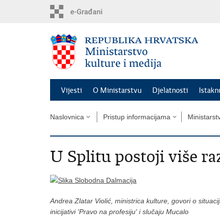
Preskoči
na
glavni
sadržaj
Vijesti
O Ministarstvu
Djelatnosti
Istak
Naslovnica
Pristup informacijama
Ministarst
U Splitu postoji više raz
Andrea Zlatar Violić, ministrica kulture, govori o situac
inicijativi 'Pravo na profesiju' i slučaju Mucalo