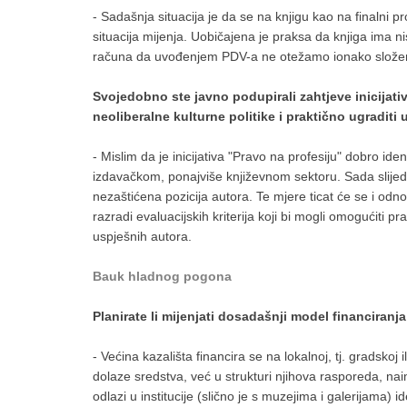
- Sadašnja situacija je da se na knjigu kao na finalni 
situacija mijenja. Uobičajena je praksa da knjiga ima 
računa da uvođenjem PDV-a ne otežamo ionako složenu si
Svojedobno ste javno podupirali zahtjeve inicijative
neoliberalne kulturne politike i praktično ugraditi 
- Mislim da je inicijativa "Pravo na profesiju" dobro ide
izdavačkom, ponajviše književnom sektoru. Sada slijed
nezaštićena pozicija autora. Te mjere ticat će se i odno
razradi evaluacijskih kriterija koji bi mogli omogućiti p
uspješnih autora.
Bauk hladnog pogona
Planirate li mijenjati dosadašnji model financiranja
- Većina kazališta financira se na lokalnoj, tj. gradskoj i
dolaze sredstva, već u strukturi njihova rasporeda, na
odlazi u institucije (slično je s muzejima i galerijama)