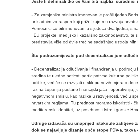
Jeste li definirali tko će Vam biti najbliži suradnic
- Za zamjenika ministra imenovan je prošli tjedan Beris
prikladnim za raspon koji priželjkujem u razvoju hrvats
Pomoćnici će biti imenovani u sljedeća dva tjedna, s 
i EU projekte, medijsko i kazališno zakonodavstvo, te 
predstavlja više od dvije trećine sadašnjeg ustroja Mini
Što podrazumijevate pod decentralizacijom odlučiva
- Decentralizacija odlučivanja i financiranja u području
sredina te ujedno poticati participativne kulturne politi
politike, već će se razvijati u sklopu novih mjera o dec
razina županija postane financijski jača i operativnija,
negativnom smislu, kao razlike u razvijenosti, već u spec
hrvatskim regijama. Tu prednost moramo iskoristiti - č
mediteranski identitet, uz posebnosti Istre i gorske Hrv
Udruge izdavača su unaprijed istaknule zahtjeve z
dok se najavljuje dizanje opće stope PDV-a, takva