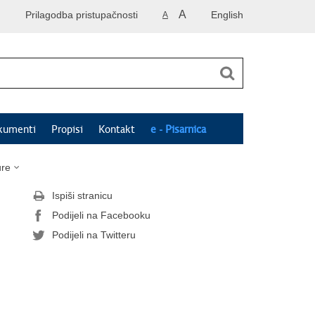
A
Prilagodba pristupačnosti
English
A
kumenti
Propisi
Kontakt
e - Pisarnica
ure
Ispiši stranicu
Podijeli na Facebooku
Podijeli na Twitteru