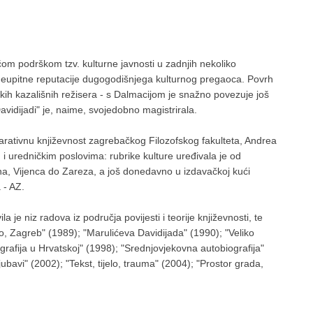
ćom podrškom tzv. kulturne javnosti u zadnjih nekoliko
e neupitne reputacije dugogodišnjega kulturnog pregaoca. Povrh
skih kazališnih režisera - s Dalmacijom je snažno povezuje još
avidijadi" je, naime, svojedobno magistrirala.
tivnu književnost zagrebačkog Filozofskog fakulteta, Andrea
im i uredničkim poslovima: rubrike kulture uređivala je od
a, Vijenca do Zareza, a još donedavno u izdavačkoj kući
 - AZ.
 je niz radova iz područja povijesti i teorije književnosti, te
ljeno, Zagreb" (1989); "Marulićeva Davidijada" (1990); "Veliko
afija u Hrvatskoj" (1998); "Srednjovjekovna autobiografija"
avi" (2002); "Tekst, tijelo, trauma" (2004); "Prostor grada,