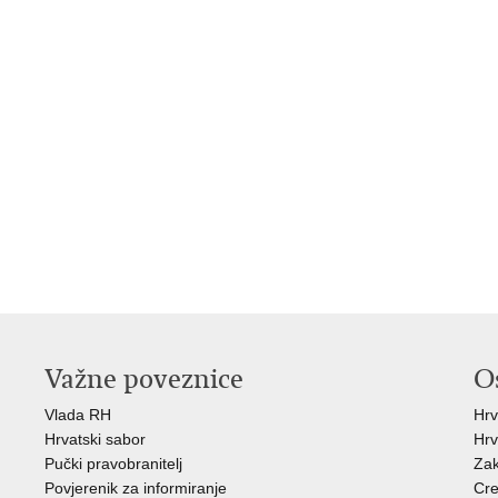
Važne poveznice
O
Vlada RH
Hrv
Hrvatski sabor
Hrv
Pučki pravobranitelj
Zak
Povjerenik za informiranje
Cre