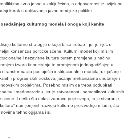
onfliktima i vrlo jasna u zaključcima, a odgovornost je uvijek na
adnji korak u oblikovanju javne medijske politike.
u dosadašnjeg kulturnog modela i onoga koji kanite
je kulturne strategije o kojoj bi se trebao - jer je riječ o
meljni konsenzus političke scene. Kulturni model koji mislim
stitucionalne i nezavisne kulture putem promjena u načinu
iciranjem izvora financiranja te promjenom jednogodišnjeg u
a i transformaciju postojećih institucionalnih modela, uz jačanje
snih i programskih troškova, jačanje mehanizama unutarnje i
trendovskim projektima. Posebno mislim da treba podupirati
onalnu i međunarodnu, jer je zatvorenost i nemobilnost kulturnih
ne scene. I nešto što dolazi zapravo prije svega, to je stvaranje
kulture" namijenjenih razvoju kulturne proizvodnje mladih, što
 novima tehnologijama i si.