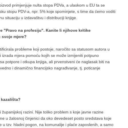
proizvod primjenjuje nulta stopa PDVa, a ulaskom u EU ta se
nisku stopu PDV-a, npr. 5% koje spominjete, s time da ćemo voditi
tuaciju u izdavaštvu i distribuciji knjige.
 "Pravo na profesiju". Kanite li njihove kritike
u svoje mjere?
ntificirala probleme koji postoje, naročito sa statusom autora u
i izrada mjera pomoću kojih se može izmijeniti potpuno
sa potpore i otkupa knjiga, ali prvenstveni će naglasak biti na
ravedno i dinamično financijsko nagrađivanje, tj. poticanje
 kazališta?
li županijskoj razini. Nije toliko problem s koje javne razine
ime u žalosnoj činjenici da oko devedeset posto sredstava koje
 ide u tzv. hladni pogon, na komunalije i plaće zaposlenih, a samo