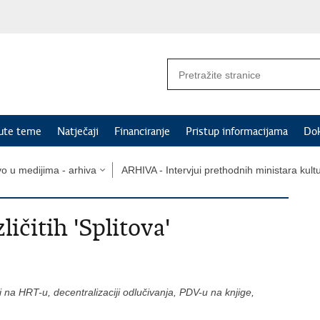
nute teme
Natječaji
Financiranje
Pristup informacijama
Do
vo u medijima - arhiva
ARHIVA - Intervjui prethodnih ministara kult
ličitih 'Splitova'
iji na HRT-u, decentralizaciji odlučivanja, PDV-u na knjige,