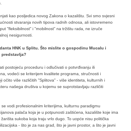
.
enjati kao posljedica novog Zakona o kazalištu. Svi smo svjesni
ućnosti stvaranja novih tipova radnih odnosa, ali istovremeno
 "fleksibilnost" i "mobilnost" na tržištu rada, ne izruče
alnoj nesigurnosti.
danta HNK u Splitu. Što mislite o gospodinu Mucalu i
n predstavlja?
ti postojeću proceduru i odlučivati o potvrđivanju ili
, vodeći se kriterijem kvalitete programa, stručnosti i
očito više različitih "Splitova" - više identiteta, kulturnih i
kteru našega društva u kojemu se suprotstavljaju različiti
e se vodi profesionalnim kriterijima, kulturnu paradigmu
ijanova palača koja je u potpunosti zaštićena, kazalište koje ima
žarišta sukoba koja traju vrlo dugo. To uopće nisu politička
zacijska - što je za nas grad, što je javni prostor, a što je javni