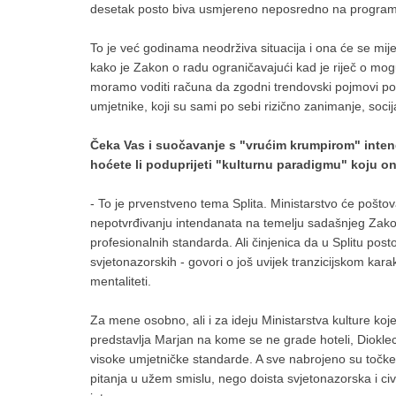
desetak posto biva usmjereno neposredno na program
To je već godinama neodrživa situacija i ona će se mij
kako je Zakon o radu ograničavajući kad je riječ o mog
moramo voditi računa da zgodni trendovski pojmovi poput
umjetnike, koji su sami po sebi rizično zanimanje, socij
Čeka Vas i suočavanje s "vrućim krumpirom" inten
hoćete li poduprijeti "kulturnu paradigmu" koju o
- To je prvenstveno tema Splita. Ministarstvo će poštova
nepotvrđivanju intendanata na temelju sadašnjeg Zakona
profesionalnih standarda. Ali činjenica da u Splitu postoji 
svjetonazorskih - govori o još uvijek tranzicijskom kara
mentaliteti.
Za mene osobno, ali i za ideju Ministarstva kulture koj
predstavlja Marjan na kome se ne grade hoteli, Dioklec
visoke umjetničke standarde. A sve nabrojeno su točke 
pitanja u užem smislu, nego doista svjetonazorska i civili