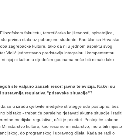
ozofskom fakultetu, teoretičarka književnosti, spisateljica,
među prvima stala uz pobunjene studente. Kao članica Hrvatske
osoba zagrebačke kulture, tako da ni u jednom aspektu svog
atar Violić jednostavno predstavlja integralnu i kompententnu
 ni njoj ni kulturi u sljedećim godinama neće biti nimalo lako.
goli ste valjano zauzeli resor: javna televizija. Kakvi su
 sustavnija regulativa "prisavske situacije"?
 da se u izradu cjelovite medijske strategije uđe postupno, bez
biti tako - trebat će paralelno rješavati akutne situacije i raditi
tne medijske regulative, očiti je prioritet. Postojeće zakone,
i Ministarstvo kulture, kao resorno ministarstvo, mora biti mjesto
ancijskog, do programskog i upravnog dijela. Kada se radi o