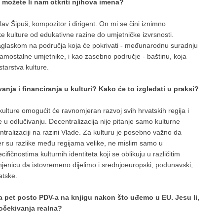
i i možete li nam otkriti njihova imena?
lav Šipuš, kompozitor i dirigent. On mi se čini iznimno
ke kulture od edukativne razine do umjetničke izvrsnosti.
naglaskom na područja koja će pokrivati - međunarodnu suradnju
samostalne umjetnike, i kao zasebno područje - baštinu, koja
starstva kulture.
nja i financiranja u kulturi? Kako će to izgledati u praksi?
 kulture omogućit će ravnomjeran razvoj svih hrvatskih regija i
ke u odlučivanju. Decentralizacija nije pitanje samo kulturne
entralizaciji na razini Vlade. Za kulturu je posebno važno da
 jer su razlike među regijama velike, ne mislim samo u
ifičnostima kulturnih identiteta koji se oblikuju u različitim
injenicu da istovremeno dijelimo i srednjoeuropski, podunavski,
atske.
a pet posto PDV-a na knjigu nakon što uđemo u EU. Jesu li,
 očekivanja realna?