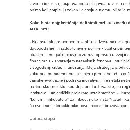
javnom interesu, rasprava mora biti javna, otvorena u k
onima koji potpisuju zakon i glasaju o njemu, ali to je z
Kako biste najplastičnije definirali razliku izmeđ
etablirati?
- Nedostatak prethodnog razdoblja je izostanak višegodišn
dugogodišnjem razdoblju javne politike - postići bar te
etablirati omogućio bi uvjete za ravnopravan razvoj in
financiranja - stvaranjem nezavisnih fondova i multipl
višegodišnji ciklus financiranja. Moja strategija predviđ
kulturnog managementa, u smjeru promjene odnosa fik
vanjske evaluacije i podršku inovativnim i estetski ne
partnerske projekte, suradnju unutar Hrvatske, pa regi
institucija i umjetničkih projekata uzrok statične kultur
"kulturnih inkubatora" za mlade, neke vrste "rasadnika 
će sve imati intersektorske poveznice s obrazovanjem,
Upitna stopa