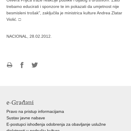
Olivera Frljića traže reakcije publike i dijalog s društvom. Zato
trebamo educirati i sponzore te im pokazati da umjetnost nije
besmisleni trošak", zaključila je ministrica kulture Andrea Zlatar
Violić. □
NACIONAL, 28.02.2012.
Ispiši
Podijeli
Podijeli
stranicu
na
na
Facebooku
Twitteru
e-Građani
Pravo na pristup informacijama
Sustav javne nabave
E-postupci ishođenja odobrenja za obavljanje uslužne
djelatnosti u području kulture