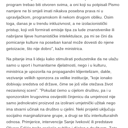
program trebao biti otvoren svima, a oni koji su potpisali Pismo
namjere ne bi smjeli imati nikakva posebna prava ni u
upravljačkom, programskom ili nekom drugom obliku. Osim
toga, danas je u trendu inkluzivnost, a ne izolacionistički
pristup, koji voli formirati emisije tipa za lude znanstvenike ili
nabrijane lijeve humanističke intelektulace, pa mi se čini da
pomicanje kulture na poseban kanal može dovesti do njene
getoizacie, što nije dobro", kaže ministrica.
Na pitanje ima li ideju kako stimulirati poduzetnike da ne ulažu
samo u sport i humanitarne djelatnosti, nego i u kulturu,
ministrica je upozorila na propagandni klijentelizam, dakle,
vezivanje velikih sponzora za velike institucije, "koje ionako
dobivaju sredstva od države, čime se još više otežava život
nezavisnoj sceni". "Pokušat ćemo u cijelom društvu, pa i u
sponzorskim krugovima osvijestiti činjenicu da umjetnost nije
samo jednokratni proizvod za izolirani umjetnički užitak nego
ima stvarni učinak na društvo u cjelini. Neki projekti uključuju
socijalno marginalizirane grupe, a drugi se tiču interkulturalnih
odnosa. Primjerice, intervencije Sanje Iveković ili predstave