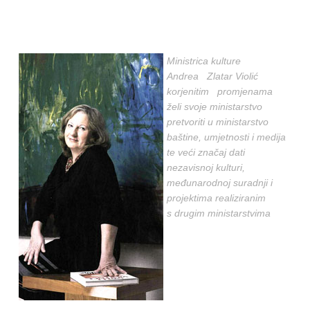
Ministrica kulture
Andrea Zlatar Violić
korjenitim promjenama
želi svoje ministarstvo
pretvoriti u ministarstvo
baštine, umjetnosti i medija
te veći značaj dati
nezavisnoj kulturi,
međunarodnoj suradnji i
projektima realiziranim
s drugim ministarstvima