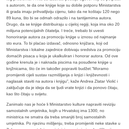
s autorom, te da one knjige koje su dobile potporu Ministarstva
ili grada imaju prihvatljiviju cijenu, tako da ne koštaju 120 nego
89 kuna, što bi se odmah odrazilo i na tantijemima autora.
Drugo, da se knjige distribuiraju u cijeloj regiji, koja ima oko 20
milijuna potencijalnih čitatelja. I treće, trebalo bi uvesti
honoriranje autora za promociju knjige u iznosu od najmanje
sto eura. To bi plaćao izdavač, odnosno knjižara, koji od
Ministarstva i lokalne zajednice dobivaju sredstva za promociju
domaćih pisaca u koja je ukalkuliran i honorar autora. Od ove
godine krenula je i naknada piscima na posuđene knjige u
knjžnicama, što će im također popraviti budžet."Moramo
promijeniti cijeli sustav razmišljanja o knjizi i književnosti i
naglasak staviti na autora i knjigu", kaže Andrea Zlatar Violić i
zaključuje da je ideja da se ljudi vrate knjizi i da ponovo čitaju,
kao što čitaju u svijetu.
Zanimalo nas je hoće li Ministarstvo kulture napraviti reviziju
samostalnih umjetnika, kojih u Hrvatskoj ima 1300, no
ministrica ne smatra da treba smanjiti broj samostalnih
umjetnika. Po njezinu mišljenju, treba promijeniti neke stavke u