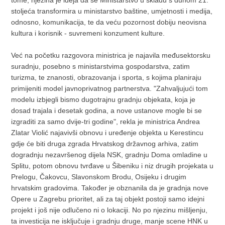
tome, njezina je ideja da se Ministarstvo u skladu s duhom 21.
stoljeća transformira u ministarstvo baštine, umjetnosti i medija,
odnosno, komunikacija, te da veću pozornost dobiju neovisna
kultura i korisnik - suvremeni konzument kulture.
Već na početku razgovora ministrica je najavila međusektorsku
suradnju, posebno s ministarstvima gospodarstva, zatim
turizma, te znanosti, obrazovanja i sporta, s kojima planiraju
primijeniti model javnoprivatnog partnerstva. "Zahvaljujući tom
modelu izbjegli bismo dugotrajnu gradnju objekata, koja je
dosad trajala i desetak godina, a nove ustanove mogle bi se
izgraditi za samo dvije-tri godine", rekla je ministrica Andrea
Zlatar Violić najavivši obnovu i uređenje objekta u Kerestincu
gdje će biti druga zgrada Hrvatskog državnog arhiva, zatim
dogradnju nezavršenog dijela NSK, gradnju Doma omladine u
Splitu, potom obnovu tvrđave u Šibeniku i niz drugih projekata u
Prelogu, Čakovcu, Slavonskom Brodu, Osijeku i drugim
hrvatskim gradovima. Također je obznanila da je gradnja nove
Opere u Zagrebu prioritet, ali za taj objekt postoji samo idejni
projekt i još nije odlučeno ni o lokaciji. No po njezinu mišljenju,
ta investicija ne isključuje i gradnju druge, manje scene HNK u