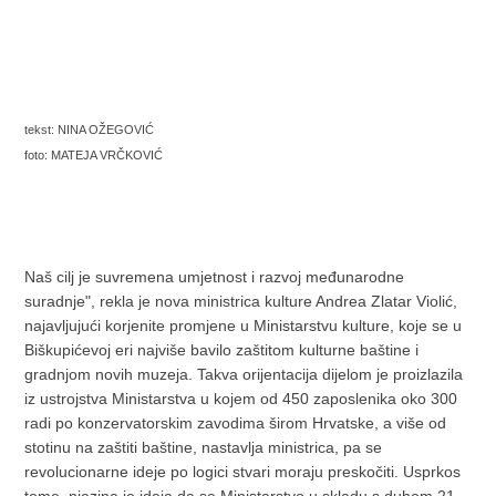
tekst:
NINA OŽEGOVIĆ
foto: MATEJA VRČKOVIĆ
Naš cilj je suvremena umjetnost i razvoj međunarodne
suradnje", rekla je nova ministrica kulture Andrea Zlatar Violić,
najavljujući korjenite promjene u Ministarstvu kulture, koje se u
Biškupićevoj eri najviše bavilo zaštitom kulturne baštine i
gradnjom novih muzeja. Takva orijentacija dijelom je proizlazila
iz ustrojstva Ministarstva u kojem od 450 zaposlenika oko 300
radi po konzervatorskim zavodima širom Hrvatske, a više od
stotinu na zaštiti baštine, nastavlja ministrica, pa se
revolucionarne ideje po logici stvari moraju preskočiti. Usprkos