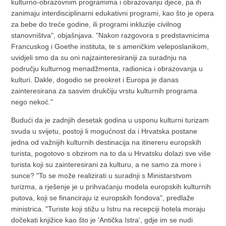
kulturno-obrazovnim programima i obrazovanju djece, pa ih
zanimaju interdisciplinarni edukativni programi, kao što je opera
za bebe do treće godine, ili programi inkluzije civilnog
stanovništva", objašnjava. "Nakon razgovora s predstavnicima
Francuskog i Goethe instituta, te s američkim veleposlanikom,
uvidjeli smo da su oni najzainteresiraniji za suradnju na
području kulturnog menadžmenta, radionica i obrazovanja u
kulturi. Dakle, dogodio se preokret i Europa je danas
zainteresirana za sasvim drukčiju vrstu kulturnih programa
nego nekoć."
Budući da je zadnjih desetak godina u usponu kulturni turizam
svuda u svijetu, postoji li mogućnost da i Hrvatska postane
jedna od važnijih kulturnih destinacija na itinereru europskih
turista, pogotovo s obzirom na to da u Hrvatsku dolazi sve više
turista koji su zainteresirani za kulturu, a ne samo za more i
sunce? "To se može realizirati u suradnji s Ministarstvom
turizma, a rješenje je u prihvaćanju modela europskih kulturnih
putova, koji se financiraju iz europskih fondova", predlaže
ministrica. "Turiste koji stižu u Istru na recepciji hotela moraju
dočekati knjižice kao što je 'Antička Istra', gdje im se nudi