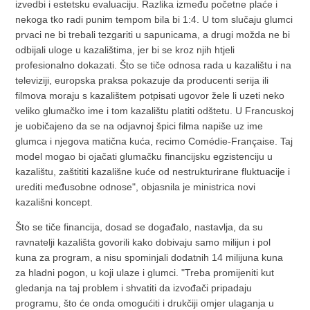
izvedbi i estetsku evaluaciju. Razlika između početne plaće i
nekoga tko radi punim tempom bila bi 1:4. U tom slučaju glumci
prvaci ne bi trebali tezgariti u sapunicama, a drugi možda ne bi
odbijali uloge u kazalištima, jer bi se kroz njih htjeli
profesionalno dokazati. Što se tiče odnosa rada u kazalištu i na
televiziji, europska praksa pokazuje da producenti serija ili
filmova moraju s kazalištem potpisati ugovor žele li uzeti neko
veliko glumačko ime i tom kazalištu platiti odštetu. U Francuskoj
je uobičajeno da se na odjavnoj špici filma napiše uz ime
glumca i njegova matična kuća, recimo Comédie-Française. Taj
model mogao bi ojačati glumačku financijsku egzistenciju u
kazalištu, zaštititi kazališne kuće od nestrukturirane fluktuacije i
urediti međusobne odnose", objasnila je ministrica novi
kazališni koncept.
Što se tiče financija, dosad se događalo, nastavlja, da su
ravnatelji kazališta govorili kako dobivaju samo milijun i pol
kuna za program, a nisu spominjali dodatnih 14 milijuna kuna
za hladni pogon, u koji ulaze i glumci. "Treba promijeniti kut
gledanja na taj problem i shvatiti da izvođači pripadaju
programu, što će onda omogućiti i drukčiji omjer ulaganja u