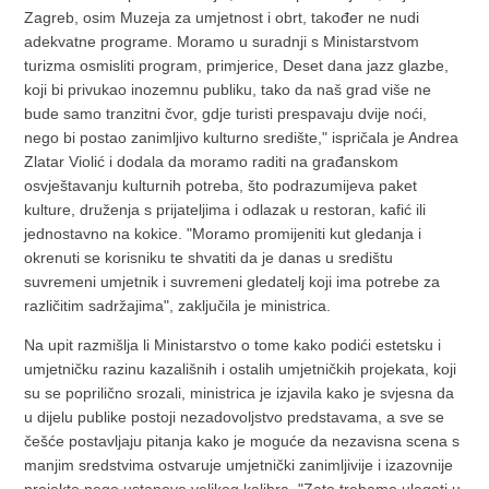
Zagreb, osim Muzeja za umjetnost i obrt, također ne nudi
adekvatne programe. Moramo u suradnji s Ministarstvom
turizma osmisliti program, primjerice, Deset dana jazz glazbe,
koji bi privukao inozemnu publiku, tako da naš grad više ne
bude samo tranzitni čvor, gdje turisti prespavaju dvije noći,
nego bi postao zanimljivo kulturno središte," ispričala je Andrea
Zlatar Violić i dodala da moramo raditi na građanskom
osvještavanju kulturnih potreba, što podrazumijeva paket
kulture, druženja s prijateljima i odlazak u restoran, kafić ili
jednostavno na kokice. "Moramo promijeniti kut gledanja i
okrenuti se korisniku te shvatiti da je danas u središtu
suvremeni umjetnik i suvremeni gledatelj koji ima potrebe za
različitim sadržajima", zaključila je ministrica.
Na upit razmišlja li Ministarstvo o tome kako podići estetsku i
umjetničku razinu kazališnih i ostalih umjetničkih projekata, koji
su se poprilično srozali, ministrica je izjavila kako je svjesna da
u dijelu publike postoji nezadovoljstvo predstavama, a sve se
češće postavljaju pitanja kako je moguće da nezavisna scena s
manjim sredstvima ostvaruje umjetnički zanimljivije i izazovnije