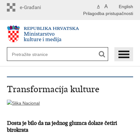
Preskoči
A
English
A
na
Prilagodba pristupačnosti
glavni
sadržaj
Transformacija kulture
Dosta je bilo da na jednog glumca dolaze četiri
birokrata