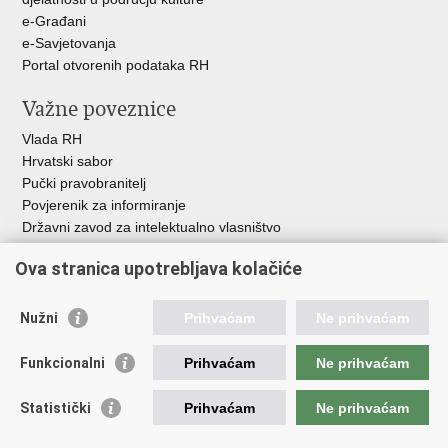
e-Građani
e-Savjetovanja
Portal otvorenih podataka RH
Važne poveznice
Vlada RH
Hrvatski sabor
Pučki pravobranitelj
Povjerenik za informiranje
Državni zavod za intelektualno vlasništvo
Agencija za medije
Ova stranica upotrebljava kolačiće
HAKOM
Ostale poveznice
Nužni
Prihvaćam
Ne prihvaćam
Hrvatski restauratorski zavod
Funkcionalni
Prihvaćam
Ne prihvaćam
Hrvatski audiovizualni centar
Zaklada Kultura nova
Statistički
Prihvaćam
Ne prihvaćam
Creative Europe
Cultural heritage in EU