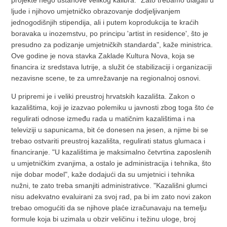
projekte nego ustanove velikog kalibra. "Zato trebamo ulagati u
ljude i njihovo umjetničko obrazovanje dodjeljivanjem
jednogodišnjih stipendija, ali i putem koprodukcija te kraćih
boravaka u inozemstvu, po principu 'artist in residence', što je
presudno za podizanje umjetničkih standarda", kaže ministrica.
Ove godine je nova stavka Zaklade Kultura Nova, koja se
financira iz sredstava lutrije, a služit će stabilizaciji i organizaciji
nezavisne scene, te za umrežavanje na regionalnoj osnovi.
U pripremi je i veliki preustroj hrvatskih kazališta. Zakon o
kazalištima, koji je izazvao polemiku u javnosti zbog toga što će
regulirati odnose između rada u matičnim kazalištima i na
televiziji u sapunicama, bit će donesen na jesen, a njime bi se
trebao ostvariti preustroj kazališta, regulirati status glumaca i
financiranje. "U kazalištima je maksimalno četvrtina zaposlenih
u umjetničkim zvanjima, a ostalo je administracija i tehnika, što
nije dobar model", kaže dodajući da su umjetnici i tehnika
nužni, te zato treba smanjiti administrativce. "Kazališni glumci
nisu adekvatno evaluirani za svoj rad, pa bi im zato novi zakon
trebao omogućiti da se njihove plaće izračunavaju na temelju
formule koja bi uzimala u obzir veličinu i težinu uloge, broj