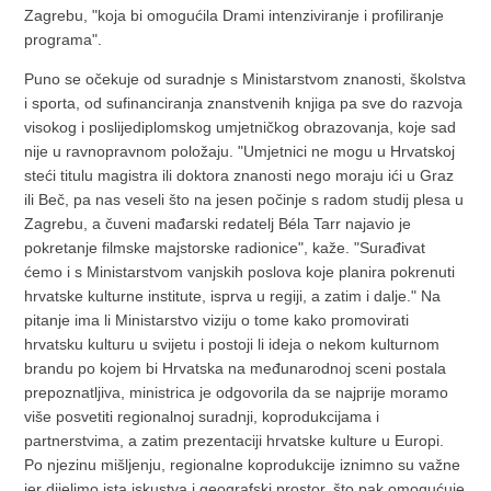
Zagrebu, "koja bi omogućila Drami intenziviranje i profiliranje
programa".
Puno se očekuje od suradnje s Ministarstvom znanosti, školstva
i sporta, od sufinanciranja znanstvenih knjiga pa sve do razvoja
visokog i poslijediplomskog umjetničkog obrazovanja, koje sad
nije u ravnopravnom položaju. "Umjetnici ne mogu u Hrvatskoj
steći titulu magistra ili doktora znanosti nego moraju ići u Graz
ili Beč, pa nas veseli što na jesen počinje s radom studij plesa u
Zagrebu, a čuveni mađarski redatelj Béla Tarr najavio je
pokretanje filmske majstorske radionice", kaže. "Surađivat
ćemo i s Ministarstvom vanjskih poslova koje planira pokrenuti
hrvatske kulturne institute, isprva u regiji, a zatim i dalje." Na
pitanje ima li Ministarstvo viziju o tome kako promovirati
hrvatsku kulturu u svijetu i postoji li ideja o nekom kulturnom
brandu po kojem bi Hrvatska na međunarodnoj sceni postala
prepoznatljiva, ministrica je odgovorila da se najprije moramo
više posvetiti regionalnoj suradnji, koprodukcijama i
partnerstvima, a zatim prezentaciji hrvatske kulture u Europi.
Po njezinu mišljenju, regionalne koprodukcije iznimno su važne
jer dijelimo ista iskustva i geografski prostor, što pak omogućuje