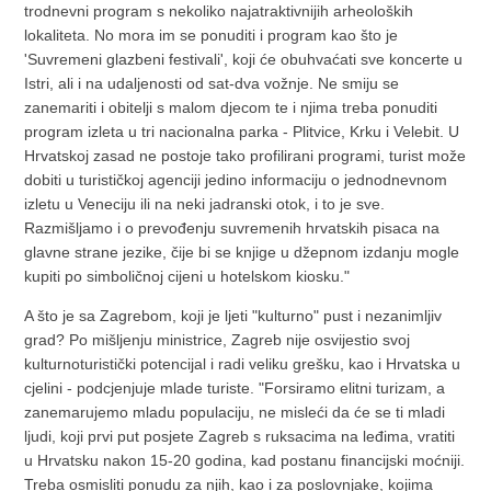
trodnevni program s nekoliko najatraktivnijih arheoloških
lokaliteta. No mora im se ponuditi i program kao što je
'Suvremeni glazbeni festivali', koji će obuhvaćati sve koncerte u
Istri, ali i na udaljenosti od sat-dva vožnje. Ne smiju se
zanemariti i obitelji s malom djecom te i njima treba ponuditi
program izleta u tri nacionalna parka - Plitvice, Krku i Velebit. U
Hrvatskoj zasad ne postoje tako profilirani programi, turist može
dobiti u turističkoj agenciji jedino informaciju o jednodnevnom
izletu u Veneciju ili na neki jadranski otok, i to je sve.
Razmišljamo i o prevođenju suvremenih hrvatskih pisaca na
glavne strane jezike, čije bi se knjige u džepnom izdanju mogle
kupiti po simboličnoj cijeni u hotelskom kiosku."
A što je sa Zagrebom, koji je ljeti "kulturno" pust i nezanimljiv
grad? Po mišljenju ministrice, Zagreb nije osvijestio svoj
kulturnoturistički potencijal i radi veliku grešku, kao i Hrvatska u
cjelini - podcjenjuje mlade turiste. "Forsiramo elitni turizam, a
zanemarujemo mladu populaciju, ne misleći da će se ti mladi
ljudi, koji prvi put posjete Zagreb s ruksacima na leđima, vratiti
u Hrvatsku nakon 15-20 godina, kad postanu financijski moćniji.
Treba osmisliti ponudu za njih, kao i za poslovnjake, kojima