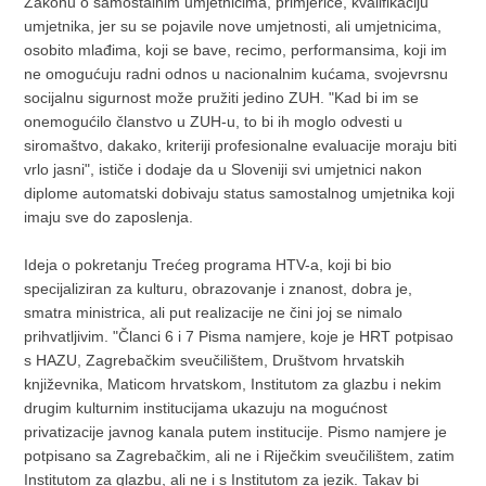
Zakonu o samostalnim umjetnicima, primjerice, kvalifikaciju
umjetnika, jer su se pojavile nove umjetnosti, ali umjetnicima,
osobito mlađima, koji se bave, recimo, performansima, koji im
ne omogućuju radni odnos u nacionalnim kućama, svojevrsnu
socijalnu sigurnost može pružiti jedino ZUH. "Kad bi im se
onemogućilo članstvo u ZUH-u, to bi ih moglo odvesti u
siromaštvo, dakako, kriteriji profesionalne evaluacije moraju biti
vrlo jasni", ističe i dodaje da u Sloveniji svi umjetnici nakon
diplome automatski dobivaju status samostalnog umjetnika koji
imaju sve do zaposlenja.
Ideja o pokretanju Trećeg programa HTV-a, koji bi bio
specijaliziran za kulturu, obrazovanje i znanost, dobra je,
smatra ministrica, ali put realizacije ne čini joj se nimalo
prihvatljivim. "Članci 6 i 7 Pisma namjere, koje je HRT potpisao
s HAZU, Zagrebačkim sveučilištem, Društvom hrvatskih
književnika, Maticom hrvatskom, Institutom za glazbu i nekim
drugim kulturnim institucijama ukazuju na mogućnost
privatizacije javnog kanala putem institucije. Pismo namjere je
potpisano sa Zagrebačkim, ali ne i Riječkim sveučilištem, zatim
Institutom za glazbu, ali ne i s Institutom za jezik. Takav bi