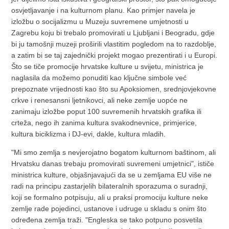
osvjetljavanje i na kulturnom planu. Kao primjer navela je
izložbu o socijalizmu u Muzeju suvremene umjetnosti u
Zagrebu koju bi trebalo promovirati u Ljubljani i Beogradu, gdje
bi ju tamošnji muzeji proširili vlastitim pogledom na to razdoblje,
a zatim bi se taj zajednički projekt mogao prezentirati i u Europi.
Što se tiče promocije hrvatske kulture u svijetu, ministrica je
naglasila da možemo ponuditi kao ključne simbole već
prepoznate vrijednosti kao što su Apoksiomen, srednjovjekovne
crkve i renesansni ljetnikovci, ali neke zemlje uopće ne
zanimaju izložbe poput 100 suvremenih hrvatskih grafika ili
crteža, nego ih zanima kultura svakodnevnice, primjerice,
kultura biciklizma i DJ-evi, dakle, kultura mladih.
"Mi smo zemlja s nevjerojatno bogatom kulturnom baštinom, ali
Hrvatsku danas trebaju promovirati suvremeni umjetnici", ističe
ministrica kulture, objašnjavajući da se u zemljama EU više ne
radi na principu zastarjelih bilateralnih sporazuma o suradnji,
koji se formalno potpisuju, ali u praksi promociju kulture neke
zemlje rade pojedinci, ustanove i udruge u skladu s onim što
određena zemlja traži. "Engleska se tako potpuno posvetila