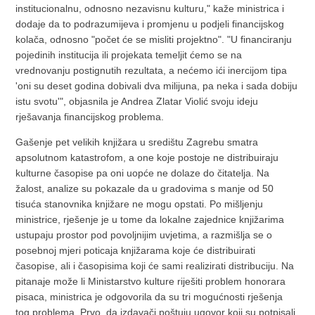
institucionalnu, odnosno nezavisnu kulturu," kaže ministrica i
dodaje da to podrazumijeva i promjenu u podjeli financijskog
kolača, odnosno "počet će se misliti projektno". "U financiranju
pojedinih institucija ili projekata temeljit ćemo se na
vrednovanju postignutih rezultata, a nećemo ići inercijom tipa
'oni su deset godina dobivali dva milijuna, pa neka i sada dobiju
istu svotu'", objasnila je Andrea Zlatar Violić svoju ideju
rješavanja financijskog problema.
Gašenje pet velikih knjižara u središtu Zagrebu smatra
apsolutnom katastrofom, a one koje postoje ne distribuiraju
kulturne časopise pa oni uopće ne dolaze do čitatelja. Na
žalost, analize su pokazale da u gradovima s manje od 50
tisuća stanovnika knjižare ne mogu opstati. Po mišljenju
ministrice, rješenje je u tome da lokalne zajednice knjižarima
ustupaju prostor pod povoljnijim uvjetima, a razmišlja se o
posebnoj mjeri poticaja knjižarama koje će distribuirati
časopise, ali i časopisima koji će sami realizirati distribuciju. Na
pitanaje može li Ministarstvo kulture riješiti problem honorara
pisaca, ministrica je odgovorila da su tri mogućnosti rješenja
tog problema. Prvo, da izdavači poštuju ugovor koji su potpisali