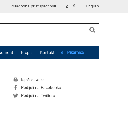
A
Prilagodba pristupačnosti
English
A
kumenti
Propisi
Kontakt
e - Pisarnica
Ispiši stranicu
Podijeli na Facebooku
Podijeli na Twitteru