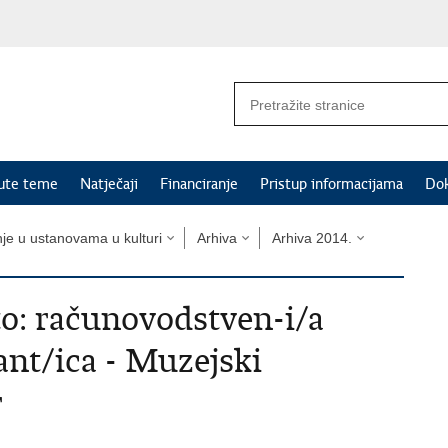
nute teme
Natječaji
Financiranje
Pristup informacijama
Do
nje u ustanovama u kulturi
Arhiva
Arhiva 2014.
to: računovodstven-i/a
ant/ica - Muzejski
r