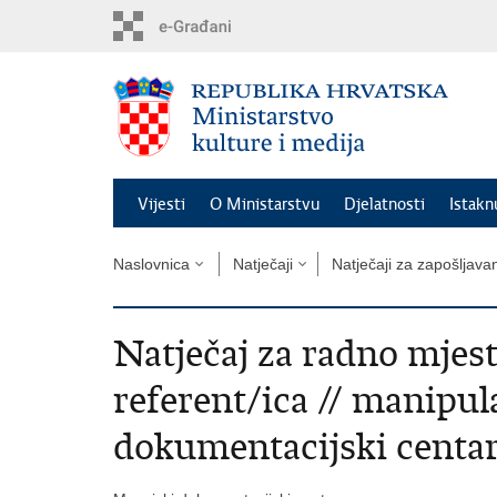
Preskoči
na
glavni
sadržaj
Vijesti
O Ministarstvu
Djelatnosti
Istak
Naslovnica
Natječaji
Natječaji za zapošljava
Natječaj za radno mjes
referent/ica // manipul
dokumentacijski centa