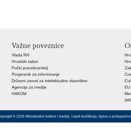
Važne poveznice
O
Vlada RH
Hrv
Hrvatski sabor
Hrv
Pučki pravobranitelj
Zak
Povjerenik za informiranje
Cre
Državni zavod za intelektualno vlasništvo
Cul
Agencija za medije
EU 
HAKOM
Međ
(M
pyright © 2026 Ministarstvo kulture i medija.
Uvjeti korištenja
.
Izjava o pristupačnos