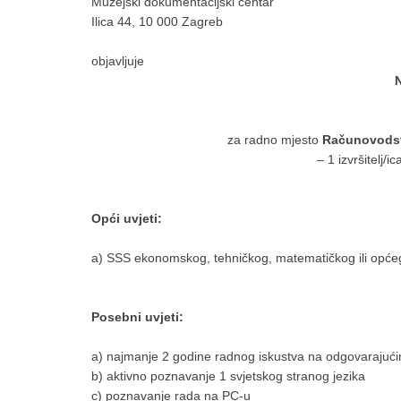
Muzejski dokumentacijski centar
Ilica 44, 10 000 Zagreb
objavljuje
za radno mjesto
Računovodstv
– 1 izvršitelj/
Opći uvjeti:
a) SSS ekonomskog, tehničkog, matematičkog ili opće
Posebni uvjeti:
a) najmanje 2 godine radnog iskustva na odgovarajuć
b) aktivno poznavanje 1 svjetskog stranog jezika
c) poznavanje rada na PC-u