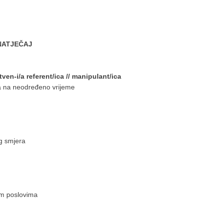
NATJEČAJ
en-i/a referent/ica // manipulant/ica
ica na neodređeno vrijeme
g smjera
im poslovima