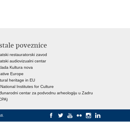
stale poveznice
atski restauratorski zavod
atski audiovizualni centar
lada Kultura nova
ative Europe
tural heritage in EU
National Institutes for Culture
unarodni centar za podvodnu arheologiju u Zadru
CPA)
ti
.