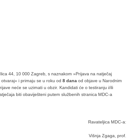
 Ilica 44, 10 000 Zagreb, s naznakom »Prijava na natječaj
 otvaraj« i primaju se u roku od
8 dana
od objave u Narodnim
e neće se uzimati u obzir. Kandidati će o testiranju i/ili
natječaja biti obaviješteni putem službenih stranica MDC-a
Ravateljica MDC-a:
Višnja Zgaga, prof.