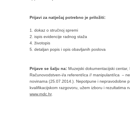
Prijavi za natječaj potrebno je priložiti:
1. dokaz o stručnoj spremi
2. ispis evidencije radnog staža
4. životopis
5. detaljan popis i opis obavljanih poslova
Prijave se šalju na:
Muzejski dokumentacijski centar,
Računovodstven-i/a referent/ica // manipulant/ica – ne
novinama (25.07.2014.). Nepotpune i nepravodobne prijav
kvalifikacijskom razgovoru, užem izboru i rezultatima 
www.mdc.hr
.