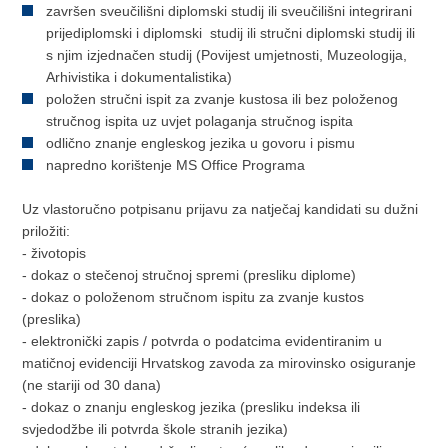
završen sveučilišni diplomski studij ili sveučilišni integrirani
prijediplomski i diplomski studij ili stručni diplomski studij ili
s njim izjednačen studij (Povijest umjetnosti, Muzeologija,
Arhivistika i dokumentalistika)
položen stručni ispit za zvanje kustosa ili bez položenog
stručnog ispita uz uvjet polaganja stručnog ispita
odlično znanje engleskog jezika u govoru i pismu
napredno korištenje MS Office Programa
Uz vlastoručno potpisanu prijavu za natječaj kandidati su dužni
priložiti:
- životopis
- dokaz o stečenoj stručnoj spremi (presliku diplome)
- dokaz o položenom stručnom ispitu za zvanje kustos
(preslika)
- elektronički zapis / potvrda o podatcima evidentiranim u
matičnoj evidenciji Hrvatskog zavoda za mirovinsko osiguranje
(ne stariji od 30 dana)
- dokaz o znanju engleskog jezika (presliku indeksa ili
svjedodžbe ili potvrda škole stranih jezika)