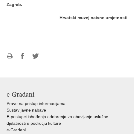
Zagreb.
Hrvatski muzej naivne umjetnosti
Ispiši
Podijeli
Podijeli
stranicu
na
na
Facebooku
Twitteru
e-Građani
Pravo na pristup informacijama
Sustav javne nabave
E-postupci ishođenja odobrenja za obavljanje uslužne
djelatnosti u području kulture
e-Građani