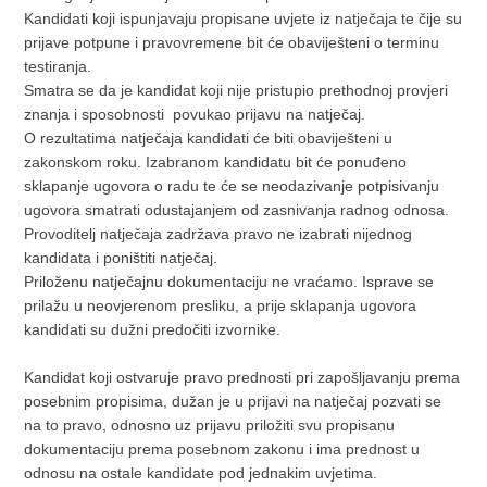
Kandidati koji ispunjavaju propisane uvjete iz natječaja te čije su
prijave potpune i pravovremene bit će obaviješteni o terminu
testiranja.
Smatra se da je kandidat koji nije pristupio prethodnoj provjeri
znanja i sposobnosti povukao prijavu na natječaj.
O rezultatima natječaja kandidati će biti obaviješteni u
zakonskom roku. Izabranom kandidatu bit će ponuđeno
sklapanje ugovora o radu te će se neodazivanje potpisivanju
ugovora smatrati odustajanjem od zasnivanja radnog odnosa.
Provoditelj natječaja zadržava pravo ne izabrati nijednog
kandidata i poništiti natječaj.
Priloženu natječajnu dokumentaciju ne vraćamo. Isprave se
prilažu u neovjerenom presliku, a prije sklapanja ugovora
kandidati su dužni predočiti izvornike.
Kandidat koji ostvaruje pravo prednosti pri zapošljavanju prema
posebnim propisima, dužan je u prijavi na natječaj pozvati se
na to pravo, odnosno uz prijavu priložiti svu propisanu
dokumentaciju prema posebnom zakonu i ima prednost u
odnosu na ostale kandidate pod jednakim uvjetima.