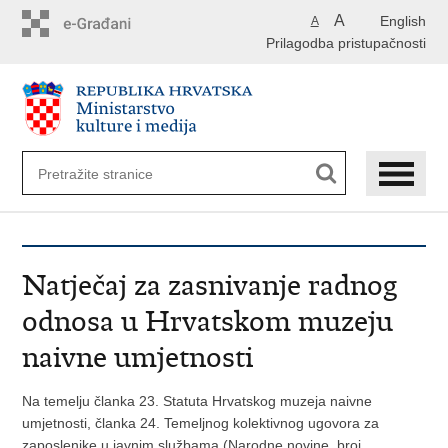
Preskoči
A
English
A
na
Prilagodba pristupačnosti
glavni
sadržaj
Natječaj za zasnivanje radnog
odnosa u Hrvatskom muzeju
naivne umjetnosti
Na temelju članka 23. Statuta Hrvatskog muzeja naivne
umjetnosti, članka 24. Temeljnog kolektivnog ugovora za
zaposlenike u javnim službama (Narodne novine, broj