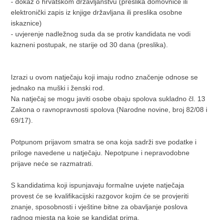
- dokaz o hrvatskom državljanstvu (preslika domovnice ili
elektronički zapis iz knjige državljana ili preslika osobne
iskaznice)
- uvjerenje nadležnog suda da se protiv kandidata ne vodi
kazneni postupak, ne starije od 30 dana (preslika).
Izrazi u ovom natječaju koji imaju rodno značenje odnose se
jednako na muški i ženski rod.
Na natječaj se mogu javiti osobe obaju spolova sukladno čl. 13
Zakona o ravnopravnosti spolova (Narodne novine, broj 82/08 i
69/17).
Potpunom prijavom smatra se ona koja sadrži sve podatke i
priloge navedene u natječaju. Nepotpune i nepravodobne
prijave neće se razmatrati.
S kandidatima koji ispunjavaju formalne uvjete natječaja
provest će se kvalifikacijski razgovor kojim će se provjeriti
znanje, sposobnosti i vještine bitne za obavljanje poslova
radnog mjesta na koje se kandidat prima.