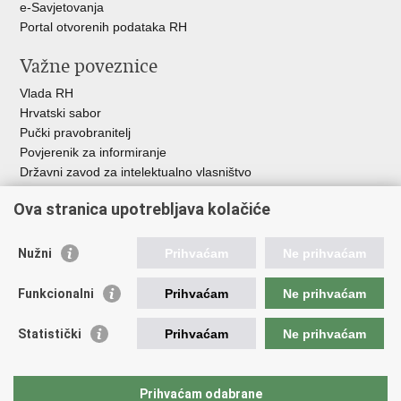
e-Savjetovanja
Portal otvorenih podataka RH
Važne poveznice
Vlada RH
Hrvatski sabor
Pučki pravobranitelj
Povjerenik za informiranje
Državni zavod za intelektualno vlasništvo
Agencija za medije
Ova stranica upotrebljava kolačiće
HAKOM
Ostale poveznice
Nužni
Prihvaćam
Ne prihvaćam
Hrvatski restauratorski zavod
Funkcionalni
Prihvaćam
Ne prihvaćam
Hrvatski audiovizualni centar
Zaklada Kultura nova
Statistički
Prihvaćam
Ne prihvaćam
Creative Europe
Cultural heritage in EU
EU National Institutes for Culture
Prihvaćam odabrane
Međunarodni centar za podvodnu arheologiju u Zadru (MCPA)