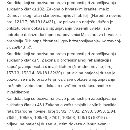
Kandidat koji se poziva na pravo prednosti pri zapošljavanju
sukladno članku 102. Zakona o hrvatskim braniteljima iz
Domovinskog rata i članovima njihovih obitelji (Narodne novine,
broj 121/17, 98/19 i 84/21), uz prijavu na natječaj dužan je
priložiti, osim dokaza o ispunjavanju traženih uvjeta i sve
potrebne dokaze dostupne na poveznici Ministarstva hrvatskih
branitelja RH:
https://branitelji.gov.hr/zaposljavanje-u-drzavnoj-
sluzbi/843
.
Kandidat koji se poziva na pravo prednosti pri zapošljavanju
sukladno članku 9. Zakona o profesionalnoj rehabilitaciji i
zapošljavanju osoba s invaliditetom (Narodne novine, broj
157/13, 152/14, 39/18 i 32/20) u prijavi na natječaj dužan je
pozvati se na to pravo te priložiti sve dokaze o ispunjavanju
traženih uvjeta, kao i dokaz o utvrđenom statusu osobe s
invaliditetom.
Kandidat koji se poziva na pravo prednosti pri zapošljavanju
sukladno članku 48.f Zakona o zaštiti vojnih i civilnih invalida
rata (Narodne novine, broj 33/92, 77/92, 27/93, 58/93, 2/94,
76/94, 108/95, 108/96, 82/01, 103/03, 148/13 i 98/19) uz
prijavu na natječaj dužan je, osim dokaza o ispunjavanju