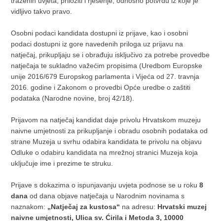
traženih uvjeta, priložiti i rješenje, odnosno potvrdu iz koje je
vidljivo takvo pravo.
Osobni podaci kandidata dostupni iz prijave, kao i osobni
podaci dostupni iz gore navedenih priloga uz prijavu na
natječaj, prikupljaju se i obrađuju isključivo za potrebe provedbe
natječaja te sukladno važećim propisima (Uredbom Europske
unije 2016/679 Europskog parlamenta i Vijeća od 27. travnja
2016. godine i Zakonom o provedbi Opće uredbe o zaštiti
podataka (Narodne novine, broj 42/18).
Prijavom na natječaj kandidat daje privolu Hrvatskom muzeju
naivne umjetnosti za prikupljanje i obradu osobnih podataka od
strane Muzeja u svrhu odabira kandidata te privolu na objavu
Odluke o odabiru kandidata na mrežnoj stranici Muzeja koja
uključuje ime i prezime te struku.
Prijave s dokazima o ispunjavanju uvjeta podnose se u roku
8
dana
od dana objave natječaja u Narodnim novinama s
naznakom:
„Natječaj za kustosa“
na adresu:
Hrvatski muzej
naivne umjetnosti, Ulica sv. Ćirila i Metoda 3, 10000