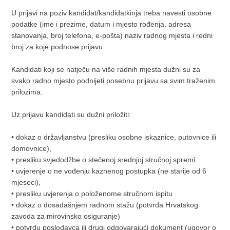
U prijavi na poziv kandidat/kandidatkinja treba navesti osobne
podatke (ime i prezime, datum i mjesto rođenja, adresa
stanovanja, broj telefona, e-pošta) naziv radnog mjesta i redni
broj za koje podnose prijavu.
Kandidati koji se natječu na više radnih mjesta dužni su za
svako radno mjesto podnijeti posebnu prijavu sa svim traženim
prilozima.
Uz prijavu kandidati su dužni priložiti:
• dokaz o državljanstvu (presliku osobne iskaznice, putovnice ili
domovnice),
• presliku svjedodžbe o stečenoj srednjoj stručnoj spremi
• uvjerenje o ne vođenju kaznenog postupka (ne starije od 6
mjeseci),
• presliku uvjerenja o položenome stručnom ispitu
• dokaz o dosadašnjem radnom stažu (potvrda Hrvatskog
zavoda za mirovinsko osiguranje)
• potvrdu poslodavca ili drugi odgovarajući dokument (ugovor o