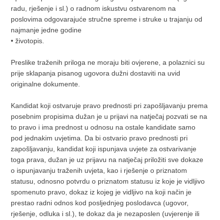
radu, rješenje i sl.) o radnom iskustvu ostvarenom na
poslovima odgovarajuće stručne spreme i struke u trajanju od
najmanje jedne godine
• životopis.
Preslike traženih priloga ne moraju biti ovjerene, a polaznici su
prije sklapanja pisanog ugovora dužni dostaviti na uvid
originalne dokumente.
Kandidat koji ostvaruje pravo prednosti pri zapošljavanju prema
posebnim propisima dužan je u prijavi na natječaj pozvati se na
to pravo i ima prednost u odnosu na ostale kandidate samo
pod jednakim uvjetima. Da bi ostvario pravo prednosti pri
zapošljavanju, kandidat koji ispunjava uvjete za ostvarivanje
toga prava, dužan je uz prijavu na natječaj priložiti sve dokaze
o ispunjavanju traženih uvjeta, kao i rješenje o priznatom
statusu, odnosno potvrdu o priznatom statusu iz koje je vidljivo
spomenuto pravo, dokaz iz kojeg je vidljivo na koji način je
prestao radni odnos kod posljednjeg poslodavca (ugovor,
rješenje, odluka i sl.), te dokaz da je nezaposlen (uvjerenje ili