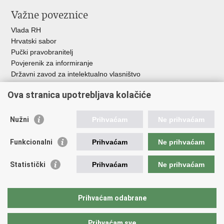
Važne poveznice
Vlada RH
Hrvatski sabor
Pučki pravobranitelj
Povjerenik za informiranje
Državni zavod za intelektualno vlasništvo
Agencija za medije
Ova stranica upotrebljava kolačiće
HAKOM
Ostale poveznice
Nužni
Prihvaćam
Ne prihvaćam
Hrvatski restauratorski zavod
Funkcionalni
Prihvaćam
Ne prihvaćam
Hrvatski audiovizualni centar
Zaklada Kultura nova
Statistički
Prihvaćam
Ne prihvaćam
Creative Europe
Cultural heritage in EU
EU National Institutes for Culture
Prihvaćam odabrane
Međunarodni centar za podvodnu arheologiju u Zadru (MCPA)
Prihvaćam sve