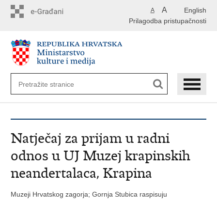
Preskoči
A
English
A
na
Prilagodba pristupačnosti
glavni
sadržaj
Natječaj za prijam u radni
odnos u UJ Muzej krapinskih
neandertalaca, Krapina
Muzeji Hrvatskog zagorja; Gornja Stubica raspisuju