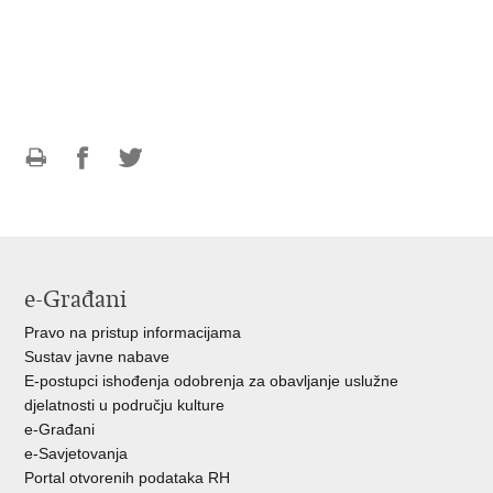
Ispiši
Podijeli
Podijeli
stranicu
na
na
Facebooku
Twitteru
e-Građani
Pravo na pristup informacijama
Sustav javne nabave
E-postupci ishođenja odobrenja za obavljanje uslužne
djelatnosti u području kulture
e-Građani
e-Savjetovanja
Portal otvorenih podataka RH