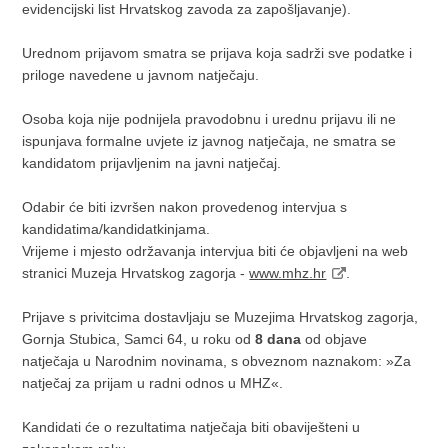
evidencijski list Hrvatskog zavoda za zapošljavanje).
Urednom prijavom smatra se prijava koja sadrži sve podatke i
priloge navedene u javnom natječaju.
Osoba koja nije podnijela pravodobnu i urednu prijavu ili ne
ispunjava formalne uvjete iz javnog natječaja, ne smatra se
kandidatom prijavljenim na javni natječaj.
Odabir će biti izvršen nakon provedenog intervjua s
kandidatima/kandidatkinjama.
Vrijeme i mjesto održavanja intervjua biti će objavljeni na web
stranici Muzeja Hrvatskog zagorja -
www.mhz.hr
.
Prijave s privitcima dostavljaju se Muzejima Hrvatskog zagorja,
Gornja Stubica, Samci 64, u roku od
8 dana
od objave
natječaja u Narodnim novinama, s obveznom naznakom: »Za
natječaj za prijam u radni odnos u MHZ«.
Kandidati će o rezultatima natječaja biti obaviješteni u