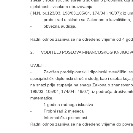
stekla visoku stručnu spremu sukladno propisima koji s
djelatnosti i visokom obrazovanju
( N.N. br.123/03, 198/03,105/04, 174/04 i 46/07): iz um
- probni rad u skladu sa Zakonom o kazalištima,
- obvezna audicija,
Radni odnos zasniva se na određeno vrijeme od 4 god
2. VODITELJ POSLOVA FINANCIJSKOG KNJIGOVODST
UVJETI:
- Završen preddiplomski i dipolmski sveučilišni studij i
specijalistički diplomski stručni studij, kao i osoba koj
na snazi prije stupanja na snagu Zakona o znanstvenoj
198/03, 105/04, 174/04 i 46/07): iz područja društvenih 
matematike.
- 1 godina radnoga iskustva
- Probni rad 2 mjeseca
- Informatička pismenost
Radni odnos zasniva se na određeno vrijeme do povratk