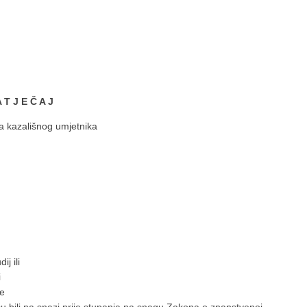
 T J E Č A J
lišnog umjetnika
j ili
i
je