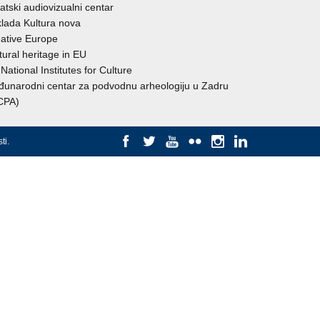
atski audiovizualni centar
lada Kultura nova
ative Europe
tural heritage in EU
National Institutes for Culture
unarodni centar za podvodnu arheologiju u Zadru
CPA)
ti
.