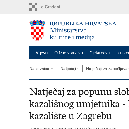
Preskoči
na
glavni
sadržaj
Vijesti
O Ministarstvu
Djelatnosti
Istak
Naslovnica
Natječaji
Natječaji za zapošljava
Natječaj za popunu sl
kazališnog umjetnika 
kazalište u Zagrebu