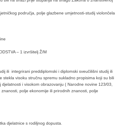
u bili na snazi prije stupanja na snagu Zakona o znanstvenoj
jetničkog područja, polje glazbene umjetnosti-studij violončela
ine
VA – 1 izvršitelj Ž/M
li integrirani preddiplomski i diplomski sveučilišni studij ili
a je stekla visoku stručnu spremu sukladno propisima koji su bili
 djelatnosti i visokom obrazovanju ( Narodne novine 123/03,
znanosti, polje ekonomije ili prirodnih znanosti, polje
a djelatnice s rodiljnog dopusta.