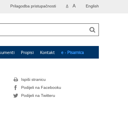
A
Prilagodba pristupačnosti
English
A
kumenti
Propisi
Kontakt
e - Pisarnica
Ispiši stranicu
Podijeli na Facebooku
Podijeli na Twitteru