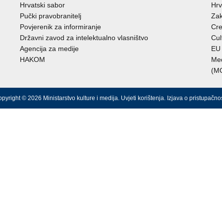
Hrvatski sabor
Hrv
Pučki pravobranitelj
Zak
Povjerenik za informiranje
Cre
Državni zavod za intelektualno vlasništvo
Cul
Agencija za medije
EU 
HAKOM
Međ
(M
pyright © 2026 Ministarstvo kulture i medija.
Uvjeti korištenja
.
Izjava o pristupačnos