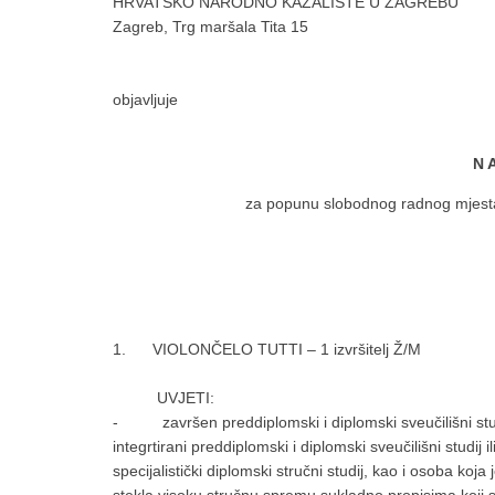
HRVATSKO NARODNO KAZALIŠTE U ZAGREBU
Zagreb, Trg maršala Tita 15
objavljuje
N A
za popunu slobodnog radnog mjesta kaza
1. VIOLONČELO TUTTI – 1 izvršitelj Ž/M
UVJETI:
- završen preddiplomski i diplomski sveučilišni studi
integrtirani preddiplomski i diplomski sveučilišni studij il
specijalistički diplomski stručni studij, kao i osoba koja 