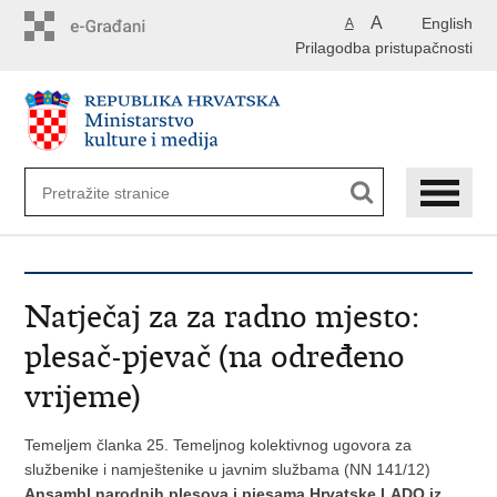
Preskoči
A
English
A
na
Prilagodba pristupačnosti
glavni
sadržaj
Natječaj za za radno mjesto:
plesač-pjevač (na određeno
vrijeme)
Temeljem članka 25. Temeljnog kolektivnog ugovora za
službenike i namještenike u javnim službama (NN 141/12)
Ansambl narodnih plesova i pjesama Hrvatske LADO iz