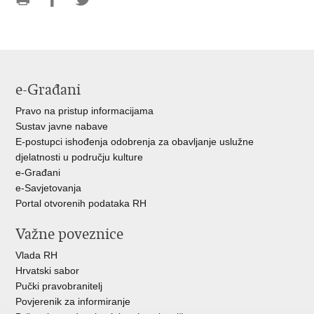
Ispiši
Podijeli
Podijeli
stranicu
na
na
Facebooku
Twitteru
e-Građani
Pravo na pristup informacijama
Sustav javne nabave
E-postupci ishođenja odobrenja za obavljanje uslužne
djelatnosti u području kulture
e-Građani
e-Savjetovanja
Portal otvorenih podataka RH
Važne poveznice
Vlada RH
Hrvatski sabor
Pučki pravobranitelj
Povjerenik za informiranje