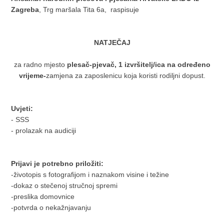
Zagreba
, Trg maršala Tita 6a, raspisuje
NATJEČAJ
za radno mjesto
plesač-pjevač, 1 izvršitelj/ica na određeno
vrijeme-
zamjena za zaposlenicu koja koristi rodiljni dopust.
Uvjeti:
- SSS
- prolazak na audiciji
Prijavi je potrebno priložiti:
-životopis s fotografijom i naznakom visine i težine
-dokaz o stečenoj stručnoj spremi
-preslika domovnice
-potvrda o nekažnjavanju