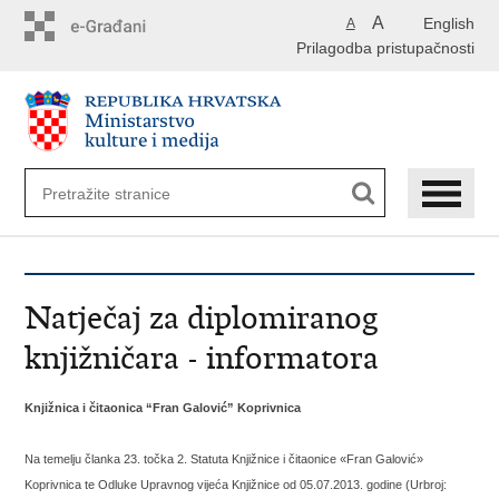
Preskoči
A
English
A
na
Prilagodba pristupačnosti
glavni
sadržaj
Natječaj za diplomiranog
knjižničara - informatora
Knjižnica i čitaonica “Fran Galović” Koprivnica
Na temelju članka 23. točka 2. Statuta Knjižnice i čitaonice «Fran Galović»
Koprivnica te Odluke Upravnog vijeća Knjižnice od 05.07.2013. godine (Urbroj: