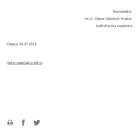
Ravnateljica:
mr.sc. Dijana Sabolović-Krajina,
knjižničarska savjetnica
Objava: 05.07.2013.
(
tekst natječaja u pdf-u
)
Ispiši
Podijeli
Podijeli
stranicu
na
na