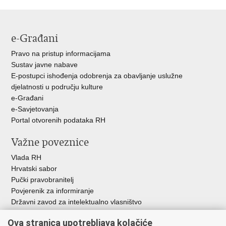
Facebooku
Twitteru
e-Građani
Pravo na pristup informacijama
Sustav javne nabave
E-postupci ishođenja odobrenja za obavljanje uslužne
djelatnosti u području kulture
e-Građani
e-Savjetovanja
Portal otvorenih podataka RH
Važne poveznice
Vlada RH
Hrvatski sabor
Pučki pravobranitelj
Povjerenik za informiranje
Državni zavod za intelektualno vlasništvo
Agencija za medije
Ova stranica upotrebljava kolačiće
HAKOM