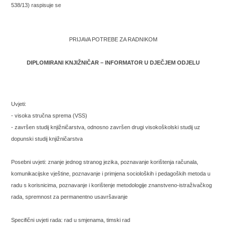
538/13) raspisuje se
PRIJAVA POTREBE ZA RADNIKOM
DIPLOMIRANI KNJIŽNIČAR – INFORMATOR U DJEČJEM ODJELU
Uvjeti:
- visoka stručna sprema (VSS)
- završen studij knjižničarstva, odnosno završen drugi visokoškolski studij uz
dopunski studij knjižničarstva
Posebni uvjeti: znanje jednog stranog jezika, poznavanje korištenja računala,
komunikacijske vještine, poznavanje i primjena socioloških i pedagoških metoda u
radu s korisnicima, poznavanje i korištenje metodologije znanstveno-istraživačkog
rada, spremnost za permanentno usavršavanje
Specifični uvjeti rada: rad u smjenama, timski rad