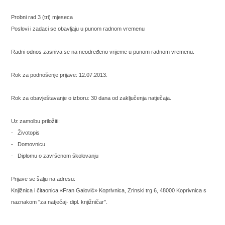
Probni rad 3 (tri) mjeseca
Poslovi i zadaci se obavljaju u punom radnom vremenu
Radni odnos zasniva se na neodređeno vrijeme u punom radnom vremenu.
Rok za podnošenje prijave: 12.07.2013.
Rok za obavještavanje o izboru: 30 dana od zaključenja natječaja.
Uz zamolbu priložiti:
- Životopis
- Domovnicu
- Diplomu o završenom školovanju
Prijave se šalju na adresu:
Knjižnica i čitaonica «Fran Galović» Koprivnica, Zrinski trg 6, 48000 Koprivnica s
naznakom ''za natječaj- dipl. knjižničar''.