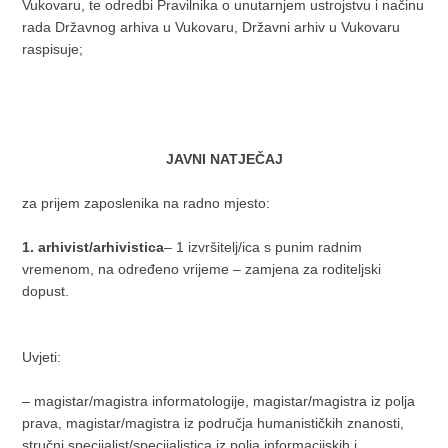
Vukovaru, te odredbi Pravilnika o unutarnjem ustrojstvu i načinu
rada Državnog arhiva u Vukovaru, Državni arhiv u Vukovaru
raspisuje;
JAVNI NATJEČAJ
za prijem zaposlenika na radno mjesto:
1. arhivist/arhivistica
– 1 izvršitelj/ica s punim radnim
vremenom, na određeno vrijeme – zamjena za roditeljski
dopust.
Uvjeti:
– magistar/magistra informatologije, magistar/magistra iz polja
prava, magistar/magistra iz područja humanističkih znanosti,
stručni specijalist/specijalistica iz polja informacijskih i