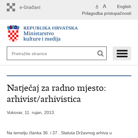
Preskoči
A
English
A
na
Prilagodba pristupačnosti
glavni
sadržaj
Natječaj za radno mjesto:
arhivist/arhivistica
Vukovar, 11. rujan, 2013.
Na temelju članka 36. i 37.. Statuta Državnog arhiva u