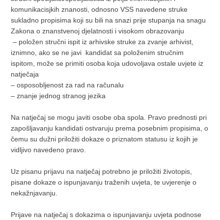
komunikacisjkih znanosti, odnosno VSS navedene struke
sukladno propisima koji su bili na snazi prije stupanja na snagu
Zakona o znanstvenoj djelatnosti i visokom obrazovanju
– položen stručni ispit iz arhivske struke za zvanje arhivist,
iznimno, ako se ne javi kandidat sa položenim stručnim
ispitom, može se primiti osoba koja udovoljava ostale uvjete iz
natječaja
– osposobljenost za rad na računalu
– znanje jednog stranog jezika
Na natječaj se mogu javiti osobe oba spola. Pravo prednosti pri
zapošljavanju kandidati ostvaruju prema posebnim propisima, o
čemu su dužni priložiti dokaze o priznatom statusu iz kojih je
vidljivo navedeno pravo.
Uz pisanu prijavu na natječaj potrebno je priložiti životopis,
pisane dokaze o ispunjavanju traženih uvjeta, te uvjerenje o
nekažnjavanju.
Prijave na natječaj s dokazima o ispunjavanju uvjeta podnose