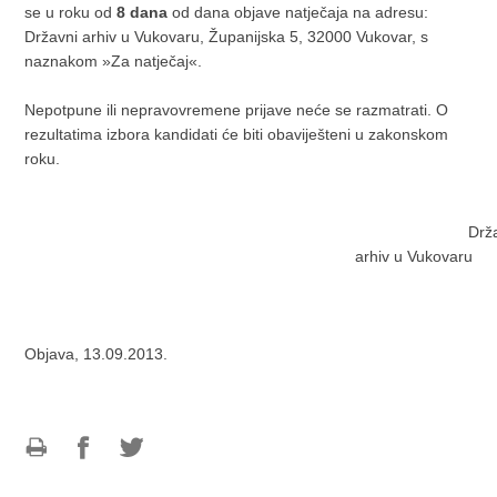
se u roku od
8 dana
od dana objave natječaja na adresu:
Državni arhiv u Vukovaru, Županijska 5, 32000 Vukovar, s
naznakom »Za natječaj«.
Nepotpune ili nepravovremene prijave neće se razmatrati. O
rezultatima izbora kandidati će biti obaviješteni u zakonskom
roku.
Državn
arhiv u Vukovaru
Objava, 13.09.2013.
Ispiši
Podijeli
Podijeli
stranicu
na
na