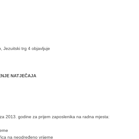
zuitski trg 4 objavljuje
ENJE NATJEČAJA
za 2013. godine za prijem zaposlenika na radna mjesta:
ijeme
elj/ica na neodređeno vrijeme