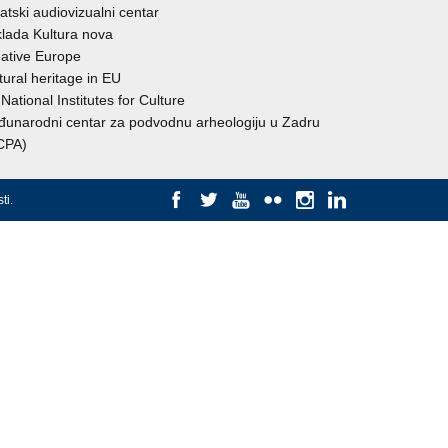
atski audiovizualni centar
lada Kultura nova
ative Europe
tural heritage in EU
National Institutes for Culture
unarodni centar za podvodnu arheologiju u Zadru
CPA)
ti
.