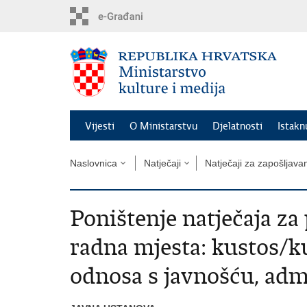
Preskoči
na
glavni
sadržaj
Vijesti
O Ministarstvu
Djelatnosti
Istak
Naslovnica
Natječaji
Natječaji za zapošljava
Poništenje natječaja za
radna mjesta: kustos/ku
odnosa s javnošću, admi