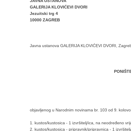
JAVNA USTANOVA
GALERIJA KLOVIĆEVI DVORI
Jezuitski trg 4
10000 ZAGREB
Javna ustanova GALERIJA KLOVIĆEVI DVORI, Zagreb, Je
PONIŠT
objavljenog u Narodnim novinama br. 103 od 9. kolovo
1. kustos/kustosica - 1 izvršitelj/ica, na neodređeno vr
2. kustos/kustosica - pripravnik/pripravnica - 1 izvršit