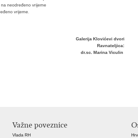
ica na neodređeno vrijeme
određeno vrijeme.
Galerija Klovićevi dvori
Ravnateljica:
dr.sc. Marina Viculin
Važne poveznice
O
Vlada RH
Hrv