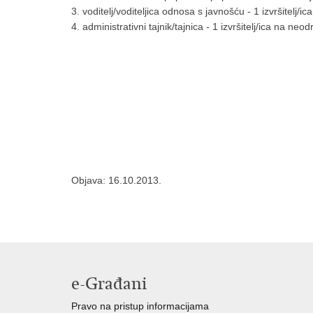
3. voditelj/voditeljica odnosa s javnošću - 1 izvršitelj/
4. administrativni tajnik/tajnica - 1 izvršitelj/ica na ne
Objava: 16.10.2013.
e-Građani
Pravo na pristup informacijama