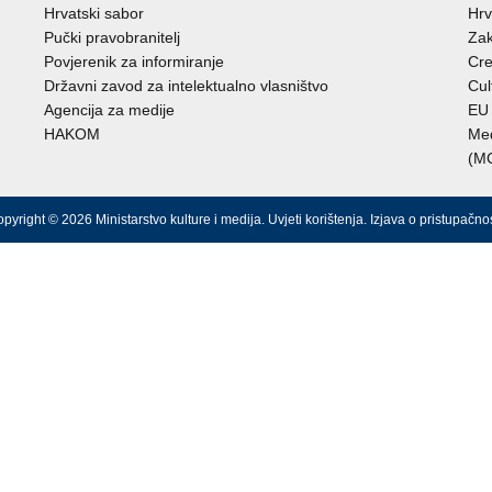
Hrvatski sabor
Hrv
Pučki pravobranitelj
Zak
Povjerenik za informiranje
Cre
Državni zavod za intelektualno vlasništvo
Cul
Agencija za medije
EU 
HAKOM
Međ
(M
pyright © 2026 Ministarstvo kulture i medija.
Uvjeti korištenja
.
Izjava o pristupačnos