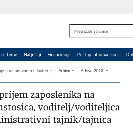
nute teme
Natječaji
Financiranje
Pristup informacijama
Do
nje u ustanovama u kulturi
Arhiva
Arhiva 2013.
 prijem zaposlenika na
stosica, voditelj/voditeljica
nistrativni tajnik/tajnica