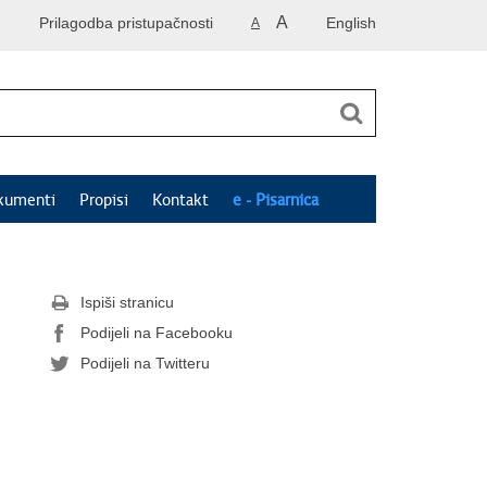
A
Prilagodba pristupačnosti
English
A
kumenti
Propisi
Kontakt
e - Pisarnica
Ispiši stranicu
Podijeli na Facebooku
Podijeli na Twitteru