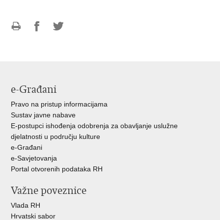
Ispiši
Podijeli
Podijeli
stranicu
na
na
Facebooku
Twitteru
e-Građani
Pravo na pristup informacijama
Sustav javne nabave
E-postupci ishođenja odobrenja za obavljanje uslužne
djelatnosti u području kulture
e-Građani
e-Savjetovanja
Portal otvorenih podataka RH
Važne poveznice
Vlada RH
Hrvatski sabor