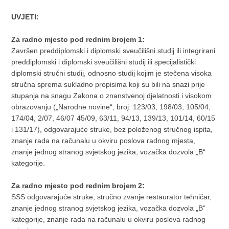
UVJETI:
Za radno mjesto pod rednim brojem 1:
Završen preddiplomski i diplomski sveučilišni studij ili integrirani
preddiplomski i diplomski sveučilišni studij ili specijalistički
diplomski stručni studij, odnosno studij kojim je stečena visoka
stručna sprema sukladno propisima koji su bili na snazi prije
stupanja na snagu Zakona o znanstvenoj djelatnosti i visokom
obrazovanju („Narodne novine“, broj: 123/03, 198/03, 105/04,
174/04, 2/07, 46/07 45/09, 63/11, 94/13, 139/13, 101/14, 60/15
i 131/17), odgovarajuće struke, bez položenog stručnog ispita,
znanje rada na računalu u okviru poslova radnog mjesta,
znanje jednog stranog svjetskog jezika, vozačka dozvola „B“
kategorije.
Za radno mjesto pod rednim brojem 2:
SSS odgovarajuće struke, stručno zvanje restaurator tehničar,
znanje jednog stranog svjetskog jezika, vozačka dozvola „B“
kategorije, znanje rada na računalu u okviru poslova radnog