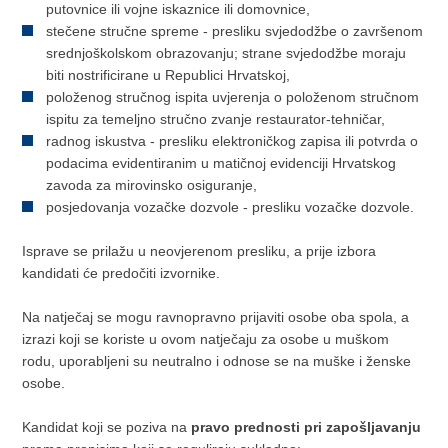
putovnice ili vojne iskaznice ili domovnice,
stečene stručne spreme - presliku svjedodžbe o završenom
srednjoškolskom obrazovanju; strane svjedodžbe moraju
biti nostrificirane u Republici Hrvatskoj,
položenog stručnog ispita uvjerenja o položenom stručnom
ispitu za temeljno stručno zvanje restaurator-tehničar,
radnog iskustva - presliku elektroničkog zapisa ili potvrda o
podacima evidentiranim u matičnoj evidenciji Hrvatskog
zavoda za mirovinsko osiguranje,
posjedovanja vozačke dozvole - presliku vozačke dozvole.
Isprave se prilažu u neovjerenom presliku, a prije izbora
kandidati će predočiti izvornike.
Na natječaj se mogu ravnopravno prijaviti osobe oba spola, a
izrazi koji se koriste u ovom natječaju za osobe u muškom
rodu, uporabljeni su neutralno i odnose se na muške i ženske
osobe.
Kandidat koji se poziva na
pravo prednosti pri zapošljavanju