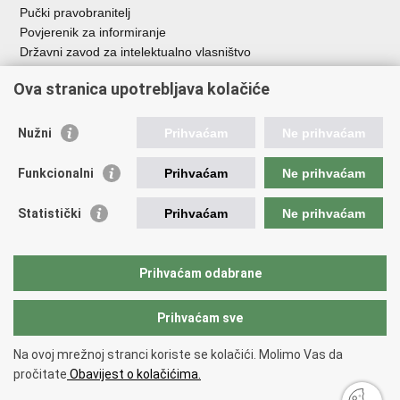
Pučki pravobranitelj
Povjerenik za informiranje
Državni zavod za intelektualno vlasništvo
Agencija za medije
Ova stranica upotrebljava kolačiće
HAKOM
Ostale poveznice
Nužni
Prihvaćam
Ne prihvaćam
Hrvatski restauratorski zavod
Funkcionalni
Prihvaćam
Ne prihvaćam
Hrvatski audiovizualni centar
Zaklada Kultura nova
Statistički
Prihvaćam
Ne prihvaćam
Creative Europe
Cultural heritage in EU
EU National Institutes for Culture
Prihvaćam odabrane
Međunarodni centar za podvodnu arheologiju u Zadru (MCPA)
Prihvaćam sve
Povratak na vrh
Na ovoj mrežnoj stranci koriste se kolačići. Molimo Vas da
Copyright © 2026 Ministarstvo kulture i medija.
Uvjeti korištenja
.
Izjava o
pročitate
Obavijest o kolačićima.
pristupačnosti
.