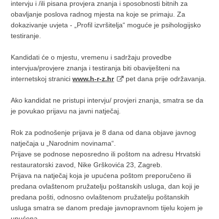
intervju i /ili pisana provjera znanja i sposobnosti bitnih za
obavljanje poslova radnog mjesta na koje se primaju. Za
dokazivanje uvjeta - „Profil izvršitelja“ moguće je psihologijsko
testiranje.
Kandidati će o mjestu, vremenu i sadržaju provedbe
intervjua/provjere znanja i testiranja biti obaviješteni na
internetskoj stranici
www.h-r-z.hr
pet dana prije održavanja.
Ako kandidat ne pristupi intervju/ provjeri znanja, smatra se da
je povukao prijavu na javni natječaj.
Rok za podnošenje prijava je 8 dana od dana objave javnog
natječaja u „Narodnim novinama“.
Prijave se podnose neposredno ili poštom na adresu Hrvatski
restauratorski zavod, Nike Grškovića 23, Zagreb.
Prijava na natječaj koja je upućena poštom preporučeno ili
predana ovlaštenom pružatelju poštanskih usluga, dan koji je
predana pošti, odnosno ovlaštenom pružatelju poštanskih
usluga smatra se danom predaje javnopravnom tijelu kojem je
upućena.