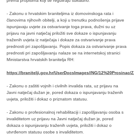
prema propisima koji se reguliraju sukladno:
- Zakonu o hrvatskim braniteljima iz domovinskoga rata i
članovima njihovih obitelji, a koji u trenutku podnošenja prijave
ispunjavaju uvjete za ostvarivanje toga prava, dužni su uz
prijavu na javni natječaj priložiti sve dokaze o ispunjavanju
traženih uvjeta iz natječaja i dokaze za ostvarivanje prava
prednosti pri zapošljavanju. Popis dokaza za ostvarivanje prava
prednosti pri zapošljavanju nalaze se na internetskoj stranici
Ministarstva hrvatskih branitelja RH:
https://branitelji.gov.hr/UserDocsImages//NG/12%20Pro
- Zakonu o zaštiti vojnih i civilnih invalida rata, uz prijavu na
Javni natječaj dužan je, pored dokaza o ispunjavanju traženih
uvjeta, priložiti i dokaz o priznatom statusu.
- Zakonu o profesionalnoj rehabilitaciji i zapošljavanju osoba s
invaliditetom uz prijavu na Javni natječaj dužan je, pored
dokaza o ispunjavanju traženih uvjeta, priložiti i dokaz o
utvrđenom statusu osobe s invaliditetom.