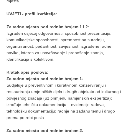
mjesta.
UVJETI - profil izvršitelja:
Za radno mjesto pod rednim brojem 1 i 2:
Izgrađen osjećaj odgovornosti, sposobnost prezentacije,
komunikacijske sposobnosti, spremnost na suradnju,
organiziranost, pedantnost, savjesnost, izgrađene radne
navike, interes za usavršavanje i prenošenje znanja,
identifikacija s kolektivom.
Kratak opis poslova
:
Za radno mjesto pod rednim brojem 1:
Sudjeluje u preventivnom i kurativnom konzerviranju i
restauriranju umjetničkih djela i drugih objekata od kulturnog i
povijesnog značaja (uz primjenu namjenskih ekspertiza);
izrađuje tehničku dokumentaciju – evidencije radova,
tehnološku dokumentaciju; radnje na zadanu temu i drugo
prema potrebi posla.
Za radno mjesto pod rednim brojem 2: