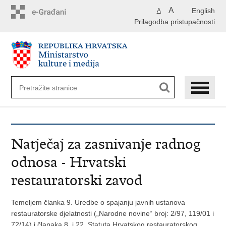
Preskoči
A
English
A
na
Prilagodba pristupačnosti
glavni
sadržaj
Natječaj za zasnivanje radnog
odnosa - Hrvatski
restauratorski zavod
Temeljem članka 9. Uredbe o spajanju javnih ustanova
restauratorske djelatnosti („Narodne novine“ broj: 2/97, 119/01 i
72/14) i članaka 8. i 22. Statuta Hrvatskog restauratorskog