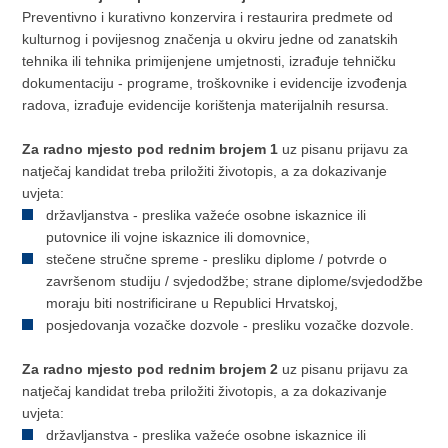
Preventivno i kurativno konzervira i restaurira predmete od
kulturnog i povijesnog značenja u okviru jedne od zanatskih
tehnika ili tehnika primijenjene umjetnosti, izrađuje tehničku
dokumentaciju - programe, troškovnike i evidencije izvođenja
radova, izrađuje evidencije korištenja materijalnih resursa.
Za radno mjesto pod rednim brojem 1
uz pisanu prijavu za
natječaj kandidat treba priložiti životopis, a za dokazivanje
uvjeta:
državljanstva - preslika važeće osobne iskaznice ili
putovnice ili vojne iskaznice ili domovnice,
stečene stručne spreme - presliku diplome / potvrde o
završenom studiju / svjedodžbe; strane diplome/svjedodžbe
moraju biti nostrificirane u Republici Hrvatskoj,
posjedovanja vozačke dozvole - presliku vozačke dozvole.
Za radno mjesto pod rednim brojem 2
uz pisanu prijavu za
natječaj kandidat treba priložiti životopis, a za dokazivanje
uvjeta:
državljanstva - preslika važeće osobne iskaznice ili