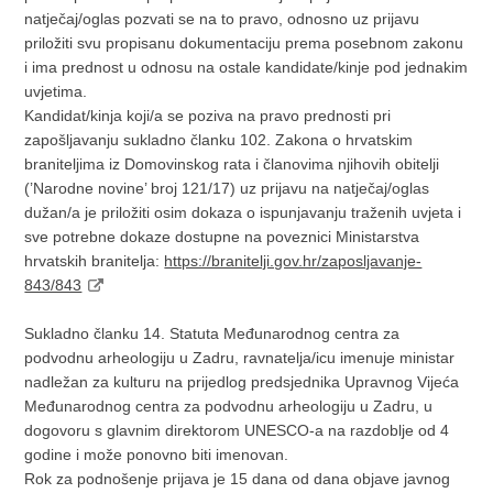
natječaj/oglas pozvati se na to pravo, odnosno uz prijavu
priložiti svu propisanu dokumentaciju prema posebnom zakonu
i ima prednost u odnosu na ostale kandidate/kinje pod jednakim
uvjetima.
Kandidat/kinja koji/a se poziva na pravo prednosti pri
zapošljavanju sukladno članku 102. Zakona o hrvatskim
braniteljima iz Domovinskog rata i članovima njihovih obitelji
(’Narodne novine’ broj 121/17) uz prijavu na natječaj/oglas
dužan/a je priložiti osim dokaza o ispunjavanju traženih uvjeta i
sve potrebne dokaze dostupne na poveznici Ministarstva
hrvatskih branitelja:
https://branitelji.gov.hr/zaposljavanje-
843/843
Sukladno članku 14. Statuta Međunarodnog centra za
podvodnu arheologiju u Zadru, ravnatelja/icu imenuje ministar
nadležan za kulturu na prijedlog predsjednika Upravnog Vijeća
Međunarodnog centra za podvodnu arheologiju u Zadru, u
dogovoru s glavnim direktorom UNESCO-a na razdoblje od 4
godine i može ponovno biti imenovan.
Rok za podnošenje prijava je 15 dana od dana objave javnog