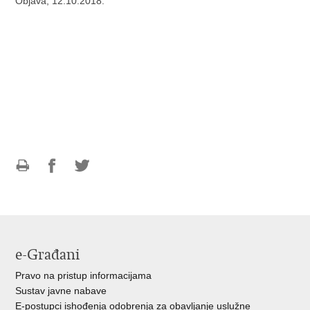
Objava, 12.10.2018.
Ispiši
Podijeli
Podijeli
stranicu
na
na
Facebooku
Twitteru
e-Građani
Pravo na pristup informacijama
Sustav javne nabave
E-postupci ishođenja odobrenja za obavljanje uslužne