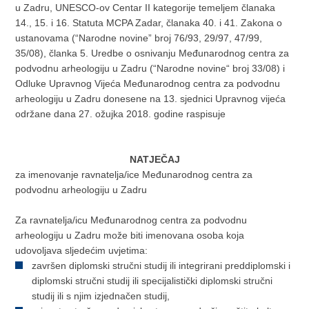
u Zadru, UNESCO-ov Centar II kategorije temeljem članaka
14., 15. i 16. Statuta MCPA Zadar, članaka 40. i 41. Zakona o
ustanovama (“Narodne novine” broj 76/93, 29/97, 47/99,
35/08), članka 5. Uredbe o osnivanju Međunarodnog centra za
podvodnu arheologiju u Zadru (“Narodne novine“ broj 33/08) i
Odluke Upravnog Vijeća Međunarodnog centra za podvodnu
arheologiju u Zadru donesene na 13. sjednici Upravnog vijeća
održane dana 27. ožujka 2018. godine raspisuje
NATJEČAJ
za imenovanje ravnatelja/ice Međunarodnog centra za
podvodnu arheologiju u Zadru
Za ravnatelja/icu Međunarodnog centra za podvodnu
arheologiju u Zadru može biti imenovana osoba koja
udovoljava sljedećim uvjetima:
završen diplomski stručni studij ili integrirani preddiplomski i
diplomski stručni studij ili specijalistički diplomski stručni
studij ili s njim izjednačen studij,