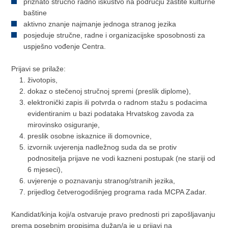
priznato stručno radno iskustvo na području zaštite kulturne
baštine
aktivno znanje najmanje jednoga stranog jezika
posjeduje stručne, radne i organizacijske sposobnosti za
uspješno vođenje Centra.
Prijavi se prilaže:
životopis,
dokaz o stečenoj stručnoj spremi (preslik diplome),
elektronički zapis ili potvrda o radnom stažu s podacima
evidentiranim u bazi podataka Hrvatskog zavoda za
mirovinsko osiguranje,
preslik osobne iskaznice ili domovnice,
izvornik uvjerenja nadležnog suda da se protiv
podnositelja prijave ne vodi kazneni postupak (ne stariji od
6 mjeseci),
uvjerenje o poznavanju stranog/stranih jezika,
prijedlog četverogodišnjeg programa rada MCPA Zadar.
Kandidat/kinja koji/a ostvaruje pravo prednosti pri zapošljavanju
prema posebnim propisima dužan/a je u prijavi na