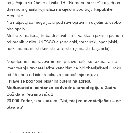
natječaja u službeno glasilu RH: “Narodne novine” i u jednom
dnevnom glasilu koji izlazi na cijelom području Republike
Hrvatske.
Na natječaj se mogu javiti pod ravnopravnim uvjetima, osobe
oba spola.
Molbe za natječaj treba dostaviti na hrvatskom jeziku i jednom
od radnih jezika UNESCO-a (engleski, francuski, španjolski,
ruski, mandarinski kineski, arapski, njemački, talijanski).
Nepotpune i nepravovremene prijave neće se razmatrati, o
imenovanju ravnatelja/ice kandidati će biti obaviješteni u roku
od 45 dana od isteka roka za podnošenje prijava.
Prijave se podnose pisanim putem na adresu:
Međunarodni centar za podvodnu arheologiju u Zadru
Božidara Petranovića 1
23 000 Zadar
, s naznakom:
'Natječaj za ravnatelja/icu – ne
otvarati'