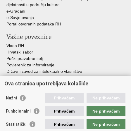
djelatnosti u području kulture
e-Građani
e-Savjetovanja
Portal otvorenih podataka RH
Važne poveznice
Vlada RH
Hrvatski sabor
Pučki pravobranitelj
Povjerenik za informiranje
Državni zavod za intelektualno vlasništvo
Agencija za medije
Ova stranica upotrebljava kolačiće
HAKOM
Ostale poveznice
Nužni
Prihvaćam
Ne prihvaćam
Hrvatski restauratorski zavod
Funkcionalni
Prihvaćam
Ne prihvaćam
Hrvatski audiovizualni centar
Zaklada Kultura nova
Statistički
Prihvaćam
Ne prihvaćam
Creative Europe