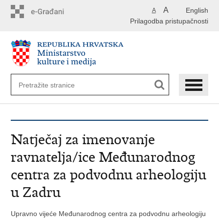
Preskoči
A
English
A
na
Prilagodba pristupačnosti
glavni
sadržaj
Natječaj za imenovanje
ravnatelja/ice Međunarodnog
centra za podvodnu arheologiju
u Zadru
Upravno vijeće Međunarodnog centra za podvodnu arheologiju