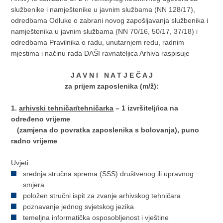
službenike i namještenike u javnim službama (NN 128/17),
odredbama Odluke o zabrani novog zapošljavanja službenika i
namještenika u javnim službama (NN 70/16, 50/17, 37/18) i
odredbama Pravilnika o radu, unutarnjem redu, radnim
mjestima i načinu rada DAŠI ravnateljica Arhiva raspisuje
J A V N I N A T J E Č A J
za prijem zaposlenika (m/ž):
1.
arhivski tehničar/tehničarka
– 1 izvršitelj/ica na
određeno vrijeme
(zamjena do povratka zaposlenika s bolovanja), puno
radno
vrijeme
Uvjeti:
srednja stručna sprema (SSS) društvenog ili upravnog
smjera
položen stručni ispit za zvanje arhivskog tehničara
poznavanje jednog svjetskog jezika
temeljna informatička osposobljenost i vještine