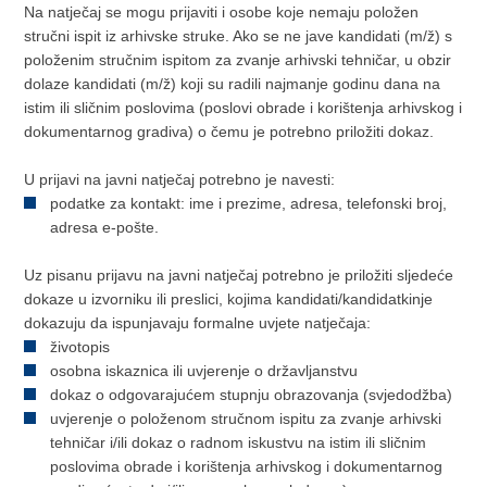
Na natječaj se mogu prijaviti i osobe koje nemaju položen
stručni ispit iz arhivske struke. Ako se ne jave kandidati (m/ž) s
položenim stručnim ispitom za zvanje arhivski tehničar, u obzir
dolaze kandidati (m/ž) koji su radili najmanje godinu dana na
istim ili sličnim poslovima (poslovi obrade i korištenja arhivskog i
dokumentarnog gradiva) o čemu je potrebno priložiti dokaz.
U prijavi na javni natječaj potrebno je navesti:
podatke za kontakt: ime i prezime, adresa, telefonski broj,
adresa e-pošte.
Uz pisanu prijavu na javni natječaj potrebno je priložiti sljedeće
dokaze u izvorniku ili preslici, kojima kandidati/kandidatkinje
dokazuju da ispunjavaju formalne uvjete natječaja:
životopis
osobna iskaznica ili uvjerenje o državljanstvu
dokaz o odgovarajućem stupnju obrazovanja (svjedodžba)
uvjerenje o položenom stručnom ispitu za zvanje arhivski
tehničar i/ili dokaz o radnom iskustvu na istim ili sličnim
poslovima obrade i korištenja arhivskog i dokumentarnog