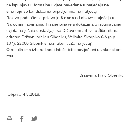
ne ispunjavaju formalne uvjete navedene u natječaju ne
smatraju se kandidatima prijavljenima na natječaj.
Rok za podnošenje prijava je
8 dana
od objave natječaja u
Narodnim novinama. Pisane prijave s dokazima o ispunjavanju
uvjeta natječaja dostavljaju se Državnom arhivu u Šibenik, na
adresu: Državni arhiv u Šibeniku, Velimira Škorpika 6/A (p.p.
137), 22000 Šibenik s naznakom: „Za natječaj“.
O rezultatima izbora kandidati će biti obaviješteni u zakonskom
roku.
Državni arhiv u Šibeniku
Objava: 4.8.2018.
Ispiši
Podijeli
Podijeli