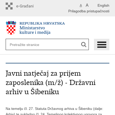
Preskoči
A
English
A
na
Prilagodba pristupačnosti
glavni
sadržaj
Javni natječaj za prijem
zaposlenika (m/ž) - Državni
arhiv u Šibeniku
Na temelju čl. 27. Statuta Državnog arhiva u Šibeniku (dalje:
Arhiv) te sukladno čl. 24. Temeljnog kolektivnog ugovora za