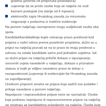
gradiva (potvrda i/ili preporuka poslodavca)
uvjerenje da se protiv osobe koja se natječe ne vodi
kazneni postupak (ne starije od 6 mjeseci),
elektronički zapis Hrvatskog zavoda za mirovinsko
osiguranje s podacima iz matične evidencije
Na javnom natječaju ravnopravno mogu sudjelovati osobe oba
spola.
Kandidati/kandidatkinje koji/e ostvaruju pravo prednosti kod
prijama u radni odnos prema posebnim propisima, dužni su u
prijavi na natječaj pozvati se na to pravo te imaju prednost u
odnosu na ostale kandidate samo pod jednakim uvjetima. Isti
su dužni prijavi na natječaj priložiti dokaze o ispunjavanju
osnovnih uvjeta navedenih u natječaju, dokaze o priznatom
statusu iz kojih je vidljivo navedeno pravo te dokaz o
nezaposlenosti (uvjerenje ili evidencijski list Hrvatskog zavoda
za zapošljavanje).
Urednom prijavom smatra se prijava koja sadrži sve podatke i
priloge navedene u javnom natječaju.
Nepotpune i nepravodobne prijave neće se razmatrati. Osobe
koje podnesu nepotpune ili nepravovremene prijave na natječaj
ne smatraju se kandidatima prijavljenim na natječaj. Osobe koje