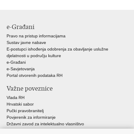
stranicu
na
na
Facebooku
Twitteru
e-Građani
Pravo na pristup informacijama
Sustav javne nabave
E-postupci ishođenja odobrenja za obavljanje uslužne
djelatnosti u području kulture
e-Građani
e-Savjetovanja
Portal otvorenih podataka RH
Važne poveznice
Vlada RH
Hrvatski sabor
Pučki pravobranitelj
Povjerenik za informiranje
Državni zavod za intelektualno vlasništvo
Agencija za medije