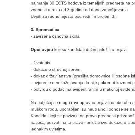
najmanje 30 ECTS bodova iz temeljnih predmeta na pred
znanosti u roku od 3 godine od dana zapošljavanja
Uvjeti za radno mjesto pod rednim brojem 3.:
3. Spremačica
- završena osnovna škola
Opći uvjeti
koji su kandidati dužni priložiti u prijavi:
- životopis
- dokaze o stručnoj spremi
- dokaz državljanstva (preslika domovnice ili osobne is
- uvjerenje o nekažnjavanju da nije pokrenut kazneni po
- potvrdu o podacima evidentiranim u matičnoj evidenc
Na natječaj se mogu ravnopravno prijaviti osobe oba sp
muškom rodu, uporabljeni su neutralno i odnose se n
Kandidati koji se pozivaju na pravo prednosti pri zapo
natječaj pozvati na to pravo i priložiti sve dokaze o is
jednakim uvjetima.