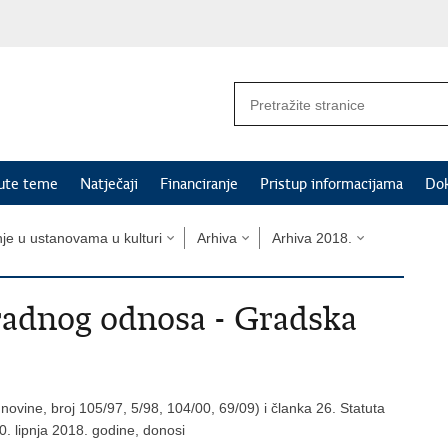
nute teme
Natječaji
Financiranje
Pristup informacijama
Do
nje u ustanovama u kulturi
Arhiva
Arhiva 2018.
 radnog odnosa - Gradska
ovine, broj 105/97, 5/98, 104/00, 69/09) i članka 26. Statuta
0. lipnja 2018. godine, donosi