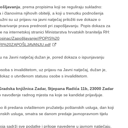
pošljavanju
, prema propisima koji se reguliraju sukladno:
i članovima njihovih obitelji, a koji u trenutku podnošenja
žni su uz prijavu na javni natječaj priložiti sve dokaze o
stvarivanje prava prednosti pri zapošljavanju. Popis dokaza za
 na internetskoj stranici Ministarstva hrvatskih branitelja RH:
rosinac/Zapošljavanje//POPIS%20
I%20ZAPOŠLJAVANJU.pdf
ijavu na Javni natječaj dužan je, pored dokaza o ispunjavanju
osoba s invaliditetom, uz prijavu na Javni natječaj, dužan je,
i dokaz o utvrđenom statusu osobe s invaliditetom.
Gradska knjižnica Zadar, Stjepana Radića 11b, 23000 Zadar
 navođenje radnog mjesta na koje se kandidat prijavljuje.
o ili predana ovlaštenom pružatelju poštanskih usluga, dan koji
anskih usluga, smatra se danom predaje javnopravnom tijelu
ja sadrži sve podatke i priloge navedene u javnom natječaju,