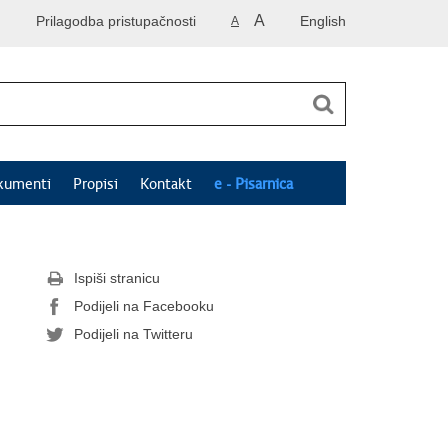
A
Prilagodba pristupačnosti
English
A
kumenti
Propisi
Kontakt
e - Pisarnica
Ispiši stranicu
Podijeli na Facebooku
Podijeli na Twitteru