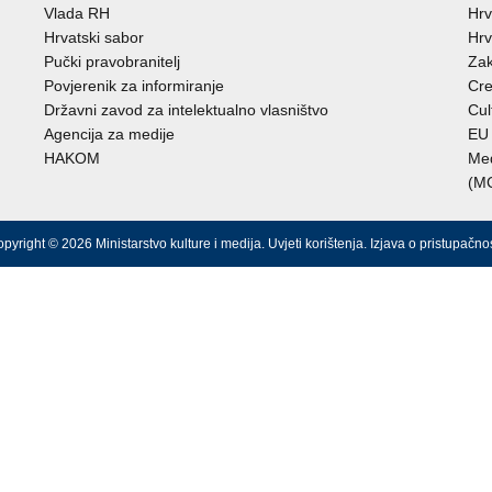
Vlada RH
Hrv
Hrvatski sabor
Hrv
Pučki pravobranitelj
Zak
Povjerenik za informiranje
Cre
Državni zavod za intelektualno vlasništvo
Cul
Agencija za medije
EU 
HAKOM
Međ
(M
pyright © 2026 Ministarstvo kulture i medija.
Uvjeti korištenja
.
Izjava o pristupačnos