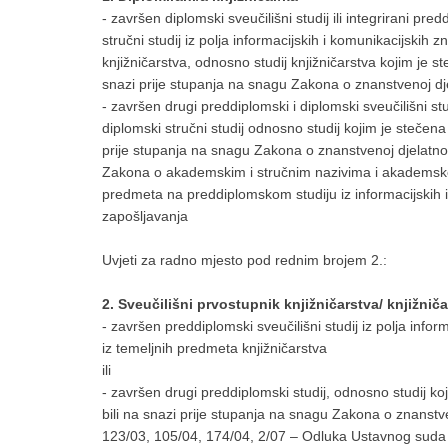
- završen diplomski sveučilišni studij ili integrirani predd
stručni studij iz polja informacijskih i komunikacijski
knjižničarstva, odnosno studij knjižničarstva kojim je 
snazi prije stupanja na snagu Zakona o znanstvenoj dj
- završen drugi preddiplomski i diplomski sveučilišni studij
diplomski stručni studij odnosno studij kojim je stečen
prije stupanja na snagu Zakona o znanstvenoj djelatno
Zakona o akademskim i stručnim nazivima i akademsko
predmeta na preddiplomskom studiju iz informacijskih 
zapošljavanja
Uvjeti za radno mjesto pod rednim brojem 2.:
2. Sveučilišni prvostupnik knjižničarstva/ knjižniča
- završen preddiplomski sveučilišni studij iz polja inf
iz temeljnih predmeta knjižničarstva
ili
- završen drugi preddiplomski studij, odnosno studij k
bili na snazi prije stupanja na snagu Zakona o znanstv
123/03, 105/04, 174/04, 2/07 – Odluka Ustavnog suda R