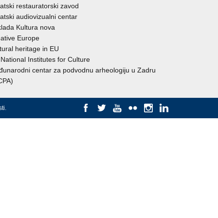
atski restauratorski zavod
atski audiovizualni centar
lada Kultura nova
ative Europe
tural heritage in EU
National Institutes for Culture
unarodni centar za podvodnu arheologiju u Zadru
CPA)
ti
.