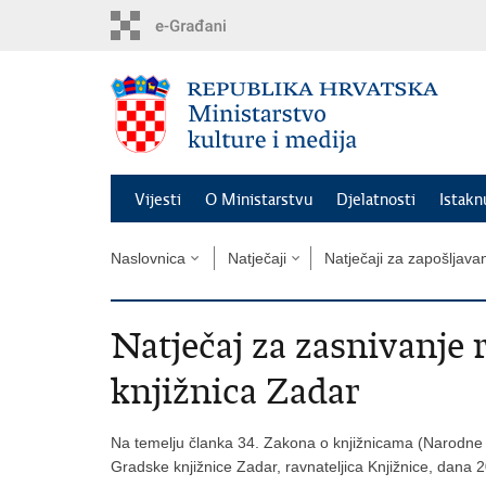
Preskoči
na
glavni
sadržaj
Vijesti
O Ministarstvu
Djelatnosti
Istak
Naslovnica
Natječaji
Natječaji za zapošljava
Natječaj za zasnivanje
knjižnica Zadar
Na temelju članka 34. Zakona o knjižnicama (Narodne n
Gradske knjižnice Zadar, ravnateljica Knjižnice, dana 2