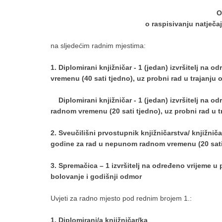
O
o raspisivanju natječ
na sljedećim radnim mjestima:
1. Diplomirani knjižničar - 1 (jedan) izvršitelj na
vremenu (40 sati tjedno), uz probni rad u trajanju o
Diplomirani knjižničar - 1 (jedan) izvršitelj na 
radnom vremenu (20 sati tjedno), uz probni rad u tr
2. Sveučilišni prvostupnik knjižničarstva/ knjižniča
godine za rad u nepunom radnom vremenu (20 sati tj
3. Spremačica – 1 izvršitelj na određeno vrijeme 
bolovanje i godišnji odmor
Uvjeti za radno mjesto pod rednim brojem 1.:
1. Diplomirani/a knjižničar/ka