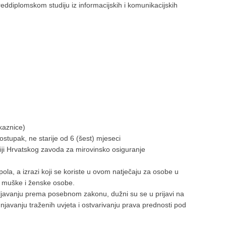
diplomskom studiju iz informacijskih i komunikacijskih
kaznice)
stupak, ne starije od 6 (šest) mjeseci
iji Hrvatskog zavoda za mirovinsko osiguranje
ola, a izrazi koji se koriste u ovom natječaju za osobe u
a muške i ženske osobe.
šljavanju prema posebnom zakonu, dužni su se u prijavi na
punjavanju traženih uvjeta i ostvarivanju prava prednosti pod