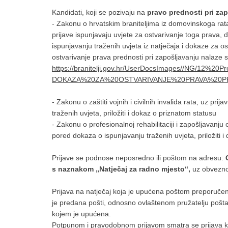
Kandidati, koji se pozivaju na
pravo prednosti pri za
- Zakonu o hrvatskim braniteljima iz domovinskoga rata 
prijave ispunjavaju uvjete za ostvarivanje toga prava, du
ispunjavanju traženih uvjeta iz natječaja i dokaze za o
ostvarivanje prava prednosti pri zapošljavanju nalaze se
https://branitelji.gov.hr/UserDocsImages//NG/12%20P
DOKAZA%20ZA%20OSTVARIVANJE%20PRAVA%20PR
- Zakonu o zaštiti vojnih i civilnih invalida rata, uz pr
traženih uvjeta, priložiti i dokaz o priznatom statusu
- Zakonu o profesionalnoj rehabilitaciji i zapošljavanju 
pored dokaza o ispunjavanju traženih uvjeta, priložiti 
Prijave se podnose neposredno ili poštom na adresu:
s naznakom „Natječaj za radno mjesto“,
uz obvezno
Prijava na natječaj koja je upućena poštom preporučen
je predana pošti, odnosno ovlaštenom pružatelju pošt
kojem je upućena.
Potpunom i pravodobnom prijavom smatra se prijava ko