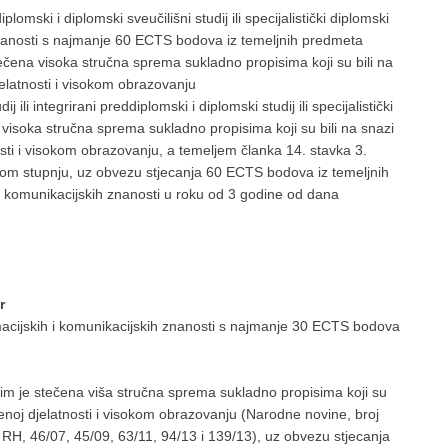
iplomski i diplomski sveučilišni studij ili specijalistički diplomski
h znanosti s najmanje 60 ECTS bodova iz temeljnih predmeta
stečena visoka stručna sprema sukladno propisima koji su bili na
elatnosti i visokom obrazovanju
 ili integrirani preddiplomski i diplomski studij ili specijalistički
a visoka stručna sprema sukladno propisima koji su bili na snazi
sti i visokom obrazovanju, a temeljem članka 14. stavka 3.
m stupnju, uz obvezu stjecanja 60 ECTS bodova iz temeljnih
i komunikacijskih znanosti u roku od 3 godine od dana
r
ormacijskih i komunikacijskih znanosti s najmanje 30 ECTS bodova
ojim je stečena viša stručna sprema sukladno propisima koji su
enoj djelatnosti i visokom obrazovanju (Narodne novine, broj
H, 46/07, 45/09, 63/11, 94/13 i 139/13), uz obvezu stjecanja