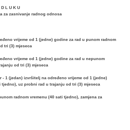
 D L U K U
aja za zasnivanje radnog odnosa
 određeno vrijeme od 1 (jedne) godine za rad u punom radnom
d tri (3) mjeseca
određeno vrijeme od 1 (jedne) godine za rad u nepunom
ajanju od tri (3) mjeseca
r - 1 (jedan) izvršitelj na određeno vrijeme od 1 (jedne)
edno), uz probni rad u trajanju od tri (3) mjeseca
u punom radnom vremenu (40 sati tjedno), zamjena za