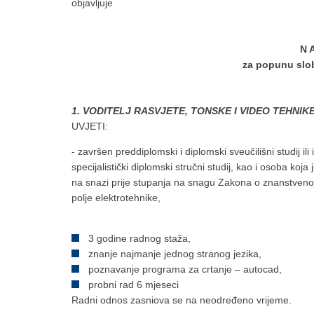
objavljuje
N A
za popunu slo
1. VODITELJ RASVJETE, TONSKE I VIDEO TEHNIK
UVJETI:
- završen preddiplomski i diplomski sveučilišni studij ili i
specijalistički diplomski stručni studij, kao i osoba koj
na snazi prije stupanja na snagu Zakona o znanstvenoj 
polje elektrotehnike,
3 godine radnog staža,
znanje najmanje jednog stranog jezika,
poznavanje programa za crtanje – autocad,
probni rad 6 mjeseci
Radni odnos zasniova se na neodređeno vrijeme.