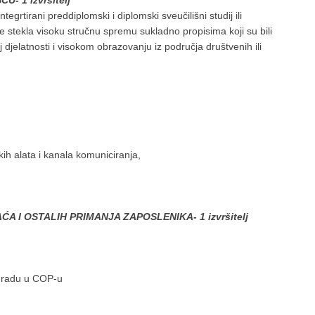
- 1 izvršitelj
ntegrtirani preddiplomski i diplomski sveučilišni studij ili
a je stekla visoku stručnu spremu sukladno propisima koji su bili
djelatnosti i visokom obrazovanju iz područja društvenih ili
 alata i kanala komuniciranja,
 I OSTALIH PRIMANJA ZAPOSLENIKA- 1 izvršitelj
i radu u COP-u