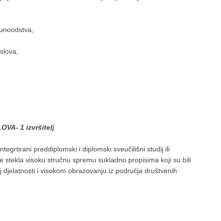
unoodstva,
slova,
A- 1 izvršitelj
ntegrtirani preddiplomski i diplomski sveučilišni studij ili
a je stekla visoku stručnu spremu sukladno propisima koji su bili
 djelatnosti i visokom obrazovanju iz područja društvenih