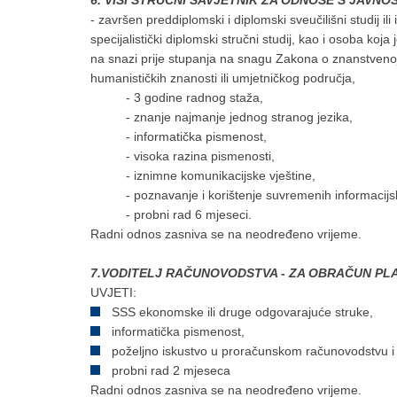
6. VIŠI STRUČNI SAVJETNIK ZA ODNOSE S JAVNOŠĆU
- završen preddiplomski i diplomski sveučilišni studij ili i
specijalistički diplomski stručni studij, kao i osoba koj
na snazi prije stupanja na snagu Zakona o znanstvenoj 
humanističkih znanosti ili umjetničkog područja,
- 3 godine radnog staža,
- znanje najmanje jednog stranog jezika,
- informatička pismenost,
- visoka razina pismenosti,
- iznimne komunikacijske vještine,
- poznavanje i korištenje suvremenih informacijskih
- probni rad 6 mjeseci.
Radni odnos zasniva se na neodređeno vrijeme.
7.VODITELJ RAČUNOVODSTVA - ZA OBRAČUN PLAĆA
UVJETI:
SSS ekonomske ili druge odgovarajuće struke,
informatička pismenost,
poželjno iskustvo u proračunskom računovodstvu 
probni rad 2 mjeseca
Radni odnos zasniva se na neodređeno vrijeme.