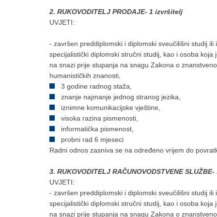
2.
RUKOVODITELJ PRODAJE
-
1 izvršitelj
UVJETI:
- završen preddiplomski i diplomski sveučilišni studij ili i
specijalistički diplomski stručni studij, kao i osoba koj
na snazi prije stupanja na snagu Zakona o znanstvenoj 
humanističkih znanosti,
3 godine radnog staža,
znanje najmanje jednog stranog jezika,
iznimne komunikacijske vještine,
visoka razina pismenosti,
informatička pismenost,
probni rad 6 mjeseci
Radni odnos zasniva se na određeno vrijem do povratka
3.
RUKOVODITELJ RAČUNOVODSTVENE SLUŽBE- 1 i
UVJETI:
- završen preddiplomski i diplomski sveučilišni studij ili i
specijalistički diplomski stručni studij, kao i osoba koj
na snazi prije stupanja na snagu Zakona o znanstvenoj