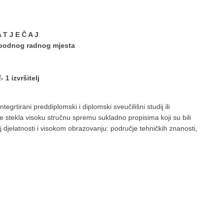
 T J E Č A J
bodnog radnog mjesta
E
- 1 izvršitelj
ntegrtirani preddiplomski i diplomski sveučilišni studij ili
a je stekla visoku stručnu spremu sukladno propisima koji su bili
djelatnosti i visokom obrazovanju: područje tehničkih znanosti,