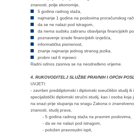
znanosti, polje ekonomije,
5 godina radnog staža,
najmanje 1 godina na poslovima proračunskog rač
da se ne nalazi pod istragom,
da nema sudsku zabranu obavljanja financijskih po
poznavenje izrade financijskih izvješća,
informatička pismenost,
znanje najmanje jednog stranog jezika,
probni rad 6 mjeseci
Radni odnos zasniva se na neodređeno vrijeme.
4. RUKOVODITELJ SLUŽBE PRAVNIH I OPĆIH POSLOV
UVJETI:
- završen preddiplomski i diplomski sveučilišni studij ili i
specijalistički diplomski stručni studij, kao i osoba koj
na snazi prije stupanja na snagu Zakona o znanstvenoj
znanosti, studij prava,
- 5 godina radnog staža na pravnim poslovima,
- da se ne nalazi pod istragom,
- položen pravosudni ispit,