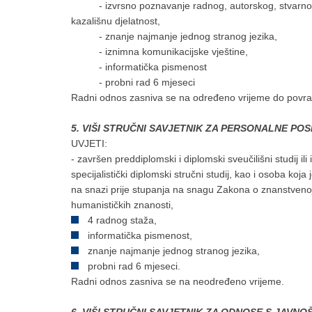
- izvrsno poznavanje radnog, autorskog, stvarnog i o
kazališnu djelatnost,
- znanje najmanje jednog stranog jezika,
- iznimna komunikacijske vještine,
- informatička pismenost
- probni rad 6 mjeseci
Radni odnos zasniva se na određeno vrijeme do povratk
5. VIŠI STRUČNI SAVJETNIK ZA PERSONALNE POSLO
UVJETI:
- završen preddiplomski i diplomski sveučilišni studij ili i
specijalistički diplomski stručni studij, kao i osoba koj
na snazi prije stupanja na snagu Zakona o znanstvenoj 
humanističkih znanosti,
4 radnog staža,
informatička pismenost,
znanje najmanje jednog stranog jezika,
probni rad 6 mjeseci.
Radni odnos zasniva se na neodređeno vrijeme.