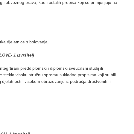
bveznog prava, kao i ostalih propisa koji se primjenjuju na
a djelatnice s bolovanja.
VE- 1 izvršitelj
ntegrtirani preddiplomski i diplomski sveučilišni studij ili
a je stekla visoku stručnu spremu sukladno propisima koji su bili
djelatnosti i visokom obrazovanju iz područja društvenih ili