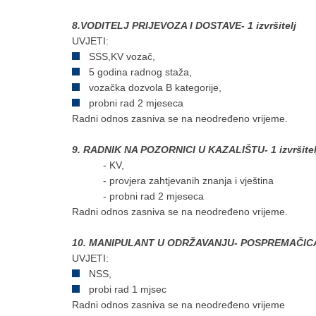
8.VODITELJ PRIJEVOZA I DOSTAVE- 1 izvršitelj
UVJETI:
SSS,KV vozač,
5 godina radnog staža,
vozačka dozvola B kategorije,
probni rad 2 mjeseca
Radni odnos zasniva se na neodređeno vrijeme.
9. RADNIK NA POZORNICI U KAZALIŠTU- 1 izvršitel
- KV,
- provjera zahtjevanih znanja i vještina
- probni rad 2 mjeseca
Radni odnos zasniva se na neodređeno vrijeme.
10. MANIPULANT U ODRŽAVANJU- POSPREMAČICA- 1
UVJETI:
NSS,
probi rad 1 mjsec
Radni odnos zasniva se na neodređeno vrijeme