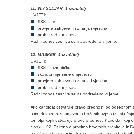
11. VLASULJAR- 1 izvršitelj
UVJETI:
SSS-fizer
provjera zahtjevanih znanja i vještina,
probni rad 2 mjeseca.
Radni odnos zasniva se na određeno vrijeme.
12. MASKER- 1 izvršitelj
UVJETI:
SSS –kozmetička,
škola primjenjene umjetnosti,
provjera zahtjevanih znanja i vještina
probni rad 2 mjeseca.
Radni odnos zasniva se na oodređeno vrijeme.
Ako kandidat ostvaruje pravo prednosti po posebnom zak
osim dokaza o ispunjavanju traženih uvjeta iz natječaja
temelju kojih ostvaruje pravo prednosti.Kandidati koji
članku 102. Zakona o pravima hrvatskih branitelja iz Dom
natječaj dužni su, osim dokaza o ispunjavanju traženih 