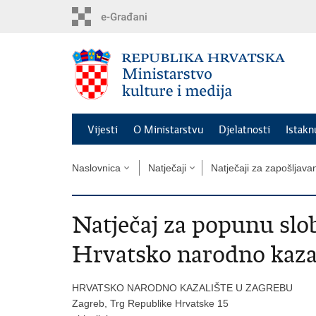
Preskoči
na
glavni
sadržaj
Vijesti
O Ministarstvu
Djelatnosti
Istak
Naslovnica
Natječaji
Natječaji za zapošljava
Natječaj za popunu slo
Hrvatsko narodno kaza
HRVATSKO NARODNO KAZALIŠTE U ZAGREBU
Zagreb, Trg Republike Hrvatske 15