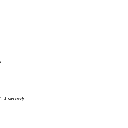
j
 izvršitelj