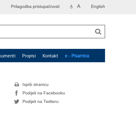
A
Prilagodba pristupačnosti
English
A
kumenti
Propisi
Kontakt
e - Pisarnica
Ispiši stranicu
Podijeli na Facebooku
Podijeli na Twitteru