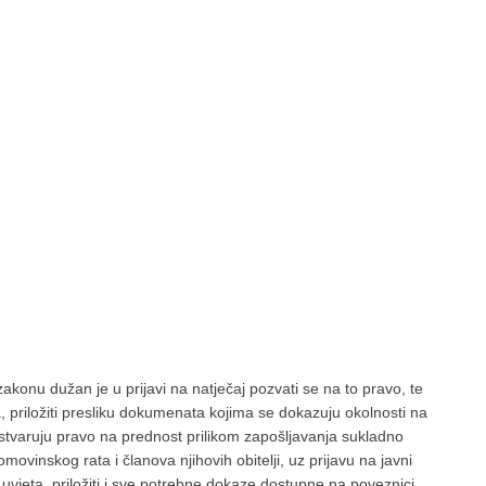
onu dužan je u prijavi na natječaj pozvati se na to pravo, te
, priložiti presliku dokumenata kojima se dokazuju okolnosti na
 ostvaruju pravo na prednost prilikom zapošljavanja sukladno
ovinskog rata i članova njihovih obitelji, uz prijavu na javni
uvjeta, priložiti i sve potrebne dokaze dostupne na poveznici