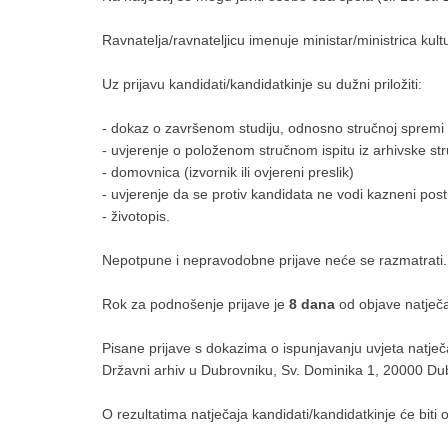
Ravnatelja/ravnateljicu imenuje ministar/ministrica kul
Uz prijavu kandidati/kandidatkinje su dužni priložiti:
- dokaz o završenom studiju, odnosno stručnoj spremi (
- uvjerenje o položenom stručnom ispitu iz arhivske struk
- domovnica (izvornik ili ovjereni preslik)
- uvjerenje da se protiv kandidata ne vodi kazneni postu
- životopis.
Nepotpune i nepravodobne prijave neće se razmatrati.
Rok za podnošenje prijave je
8 dana
od objave natječ
Pisane prijave s dokazima o ispunjavanju uvjeta natje
Državni arhiv u Dubrovniku, Sv. Dominika 1, 20000 Dubr
O rezultatima natječaja kandidati/kandidatkinje će biti