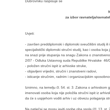
Dubrovniku raspisuje se
za izbor ravnatelja/ravnat
Uvjeti:
- završen preddiplomski i diplomski sveučilišni studij ili i
specijalistički diplomski stručni studij, kao i osoba koj
na snazi prije stupanja na snagu Zakona o znanstvenoj
2/07 - Odluka Ustavnog suda Republike Hrvatske 46/07
- položen stručni ispit iz arhivske struke,
- objavljeni vrijedni, stručni i znanstveni radovi,
- isticanje stručnim, radnim i organizacijskim sposobno
Iznimno, na temelju čl. 54. st. 3. Zakona o arhivskom g
imenovati osoba koja nije položila stručni ispit iz arh
da će s uspjehom voditi arhiv i uz obvezu polaganja st
Na natječaj se mogu javiti osobe oba spola (čl. 13. st