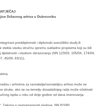
NATJEČAJ
eljice Državnog arhiva u Dubrovniku
ntegrirani preddiplomski i diplomski sveučilišni studij ili
a je stekla visoku stručnu spremu sukladno propisima koji su bili
 djelatnosti i visokom obrazovanju (NN 123/03, 105/04, 174/04,
, 45/09, 63/11),
stima.
radivu i arhivima za ravnatelja/ravnateljicu arhiva može se
ivske struke, ako se na temelju dosadašnjeg rada može očekivati
ručnog ispita u roku od dvije godine od dana imenovanja.
. 2. Zakona o ravnopravnosti spolova, NN 82/08).