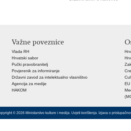
Važne poveznice
O
Vlada RH
Hrv
Hrvatski sabor
Hrv
Pučki pravobranitelj
Zak
Povjerenik za informiranje
Cre
Državni zavod za intelektualno vlasništvo
Cul
Agencija za medije
EU 
HAKOM
Međ
(M
pyright © 2026 Ministarstvo kulture i medija.
Uvjeti korištenja
.
Izjava o pristupačnos