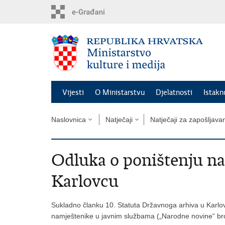
Preskoči
na
glavni
sadržaj
Vijesti
O Ministarstvu
Djelatnosti
Istak
Naslovnica
Natječaji
Natječaji za zapošljava
Odluka o poništenju nat
Karlovcu
Sukladno članku 10. Statuta Državnoga arhiva u Karlov
namještenike u javnim službama („Narodne novine“ broj