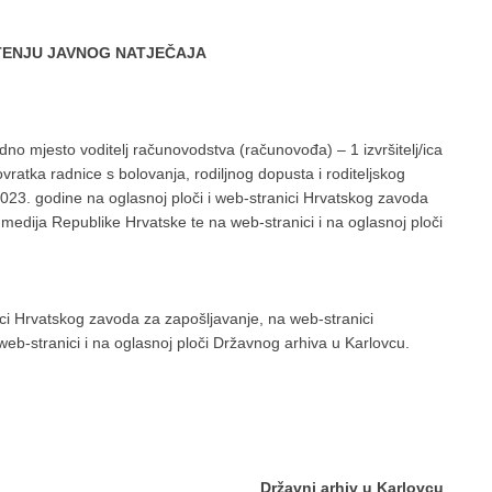
TENJU JAVNOG NATJEČAJA
dno mjesto voditelj računovodstva (računovođa) – 1 izvršitelj/ica
tka radnice s bolovanja, rodiljnog dopusta i roditeljskog
2023. godine na oglasnoj ploči i web-stranici Hrvatskog zavoda
i medija Republike Hrvatske te na web-stranici i na oglasnoj ploči
ici Hrvatskog zavoda za zapošljavanje, na web-stranici
web-stranici i na oglasnoj ploči Državnog arhiva u Karlovcu.
Državni arhiv u Karlovcu