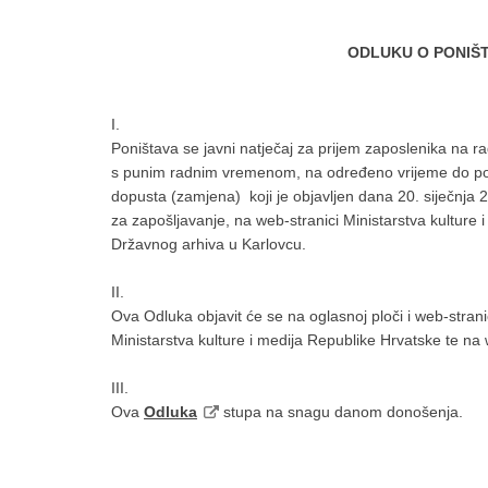
ODLUKU O PONIŠ
I.
Poništava se javni natječaj za prijem zaposlenika na ra
s punim radnim vremenom, na određeno vrijeme do povra
dopusta (zamjena) koji je objavljen dana 20. siječnja 
za zapošljavanje, na web-stranici Ministarstva kulture 
Državnog arhiva u Karlovcu.
II.
Ova Odluka objavit će se na oglasnoj ploči i web-stran
Ministarstva kulture i medija Republike Hrvatske te na 
III.
Ova
Odluka
stupa na snagu danom donošenja.