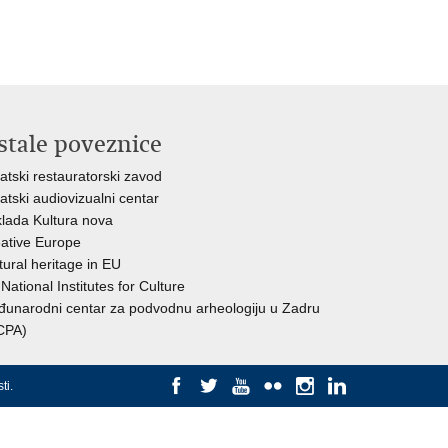
stale poveznice
atski restauratorski zavod
atski audiovizualni centar
lada Kultura nova
ative Europe
tural heritage in EU
National Institutes for Culture
unarodni centar za podvodnu arheologiju u Zadru
CPA)
ti
.