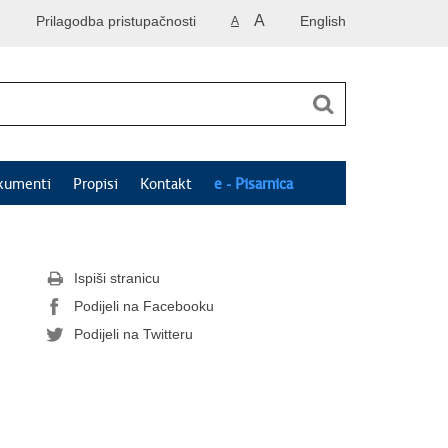
A
Prilagodba pristupačnosti
English
A
kumenti
Propisi
Kontakt
e - Pisarnica
Ispiši stranicu
Podijeli na Facebooku
Podijeli na Twitteru