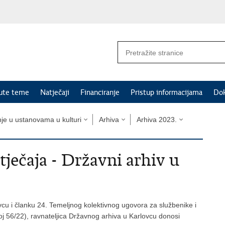
nute teme
Natječaji
Financiranje
Pristup informacijama
Do
nje u ustanovama u kulturi
Arhiva
Arhiva 2023.
ječaja - Državni arhiv u
cu i članku 24. Temeljnog kolektivnog ugovora za službenike i
 56/22), ravnateljica Državnog arhiva u Karlovcu donosi