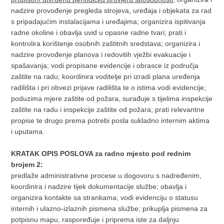
nadzire provođenje pregleda strojeva, uređaja i objekata za rad
s pripadajućim instalacijama i uređajima; organizira ispitivanja
radne okoline i obavlja uvid u opasne radne tvari; prati i
kontrolira korištenje osobnih zaštitnih sredstava; organizira i
nadzire provođenje planova i redovitih vježbi evakuacije i
spašavanja; vodi propisane evidencije i obrasce iz područja
zaštite na radu; koordinira voditelje pri izradi plana uređenja
radilišta i pri obvezi prijave radilišta te o istima vodi evidencije;
poduzima mjere zaštite od požara, surađuje s tijelima inspekcije
zaštite na radu i inspekcije zaštite od požara; prati relevantne
propise te drugo prema potrebi posla sukladno internim aktima
i uputama.
KRATAK OPIS POSLOVA za
radno mjesto pod rednim
brojem 2:
predlaže administrativne procese u dogovoru s nadređenim,
koordinira i nadzire tijek dokumentacije službe; obavlja i
organizira kontakte sa strankama; vodi evidenciju o statusu
internih i ulazno-izlaznih pismena službe; prikuplja pismena za
potpisnu mapu, raspoređuje i priprema iste za daljnju