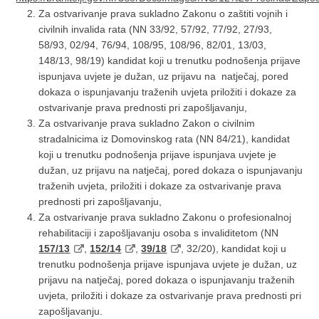
Za ostvarivanje prava sukladno Zakonu o zaštiti vojnih i
civilnih invalida rata (NN 33/92, 57/92, 77/92, 27/93,
58/93, 02/94, 76/94, 108/95, 108/96, 82/01, 13/03,
148/13, 98/19) kandidat koji u trenutku podnošenja prijave
ispunjava uvjete je dužan, uz prijavu na natječaj, pored
dokaza o ispunjavanju traženih uvjeta priložiti i dokaze za
ostvarivanje prava prednosti pri zapošljavanju,
Za ostvarivanje prava sukladno Zakon o civilnim
stradalnicima iz Domovinskog rata (NN 84/21), kandidat
koji u trenutku podnošenja prijave ispunjava uvjete je
dužan, uz prijavu na natječaj, pored dokaza o ispunjavanju
traženih uvjeta, priložiti i dokaze za ostvarivanje prava
prednosti pri zapošljavanju,
Za ostvarivanje prava sukladno Zakonu o profesionalnoj
rehabilitaciji i zapošljavanju osoba s invaliditetom (NN
157/13
,
152/14
,
39/18
, 32/20), kandidat koji u
trenutku podnošenja prijave ispunjava uvjete je dužan, uz
prijavu na natječaj, pored dokaza o ispunjavanju traženih
uvjeta, priložiti i dokaze za ostvarivanje prava prednosti pri
zapošljavanju.