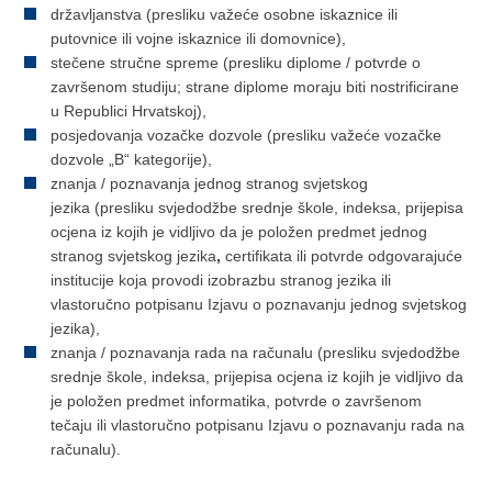
državljanstva (presliku važeće osobne iskaznice ili
putovnice ili vojne iskaznice ili domovnice),
stečene stručne spreme (presliku diplome / potvrde o
završenom studiju; strane diplome moraju biti nostrificirane
u Republici Hrvatskoj),
posjedovanja vozačke dozvole (presliku važeće vozačke
dozvole „B“ kategorije),
znanja / poznavanja jednog stranog svjetskog
jezika (presliku svjedodžbe srednje škole, indeksa, prijepisa
ocjena iz kojih je vidljivo da je položen predmet jednog
stranog svjetskog jezika
,
certifikata ili potvrde odgovarajuće
institucije koja provodi izobrazbu stranog jezika ili
vlastoručno potpisanu Izjavu o poznavanju jednog svjetskog
jezika),
znanja / poznavanja rada na računalu (presliku svjedodžbe
srednje škole, indeksa, prijepisa ocjena iz kojih je vidljivo da
je položen predmet informatika, potvrde o završenom
tečaju ili vlastoručno potpisanu Izjavu o poznavanju rada na
računalu).