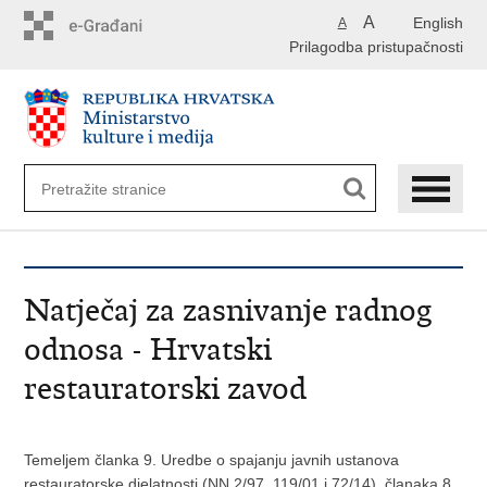
Preskoči
A
English
A
na
Prilagodba pristupačnosti
glavni
sadržaj
Natječaj za zasnivanje radnog
odnosa - Hrvatski
restauratorski zavod
Temeljem članka 9. Uredbe o spajanju javnih ustanova
restauratorske djelatnosti (NN 2/97, 119/01 i 72/14), članaka 8.