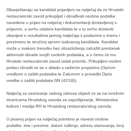
Obavještavaju se kandidati prijavljeni na natječaj da će Hrvatski
restauratorski zavod prikupljati i obrađivati osobne podatke
navedene u prijavi na natječaj i dokumentaciji dostavljenoj s
prijavom, u svrhu odabira kandidata te u tu svrhu dostaviti
obavijest o rezultatima javnog natječaja s podacima o imenu i
prezimenu te stručnoj spremi izabranog kandidata. Kandidat
može u svakom trenutku bez obrazloženja zatražiti prestanak
aktivnosti obrade svojih osobnih podataka, a o čemu će mu
Hrvatski restauratorski zavod izdati potvrdu. Prikupljeni osobni
podaci obradit će se u skladu s važećim propisima (Općom
uredbom o zaštiti podataka te Zakonom o provedbi Opće
uredbe o zaštiti podataka NN (42/18)).
Natječaj za zasnivanje radnog odnosa objavit će se na mrežnim
stranicama Hrvatskog zavoda za zapošljavanje, Ministarstva
kulture i medija RH te Hrvatskog restauratorskog zavoda.
U pisanoj prijavi na natječaj potrebno je navesti osobne
podatke: ime i prezime, datum rođenja, adresu stanovanja, broj