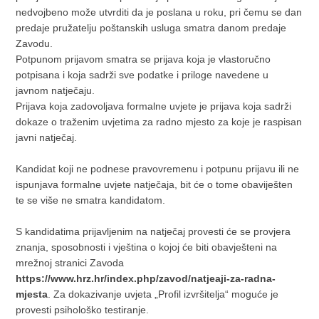
nedvojbeno može utvrditi da je poslana u roku, pri čemu se dan
predaje pružatelju poštanskih usluga smatra danom predaje
Zavodu.
Potpunom prijavom smatra se prijava koja je vlastoručno
potpisana i koja sadrži sve podatke i priloge navedene u
javnom natječaju.
Prijava koja zadovoljava formalne uvjete je prijava koja sadrži
dokaze o traženim uvjetima za radno mjesto za koje je raspisan
javni natječaj.
Kandidat koji ne podnese pravovremenu i potpunu prijavu ili ne
ispunjava formalne uvjete natječaja, bit će o tome obaviješten
te se više ne smatra kandidatom.
S kandidatima prijavljenim na natječaj provesti će se provjera
znanja, sposobnosti i vještina o kojoj će biti obavješteni na
mrežnoj stranici Zavoda
https://www.hrz.hr/index.php/zavod/natjeaji-za-radna-
mjesta
. Za dokazivanje uvjeta „Profil izvršitelja“ moguće je
provesti psihološko testiranje.