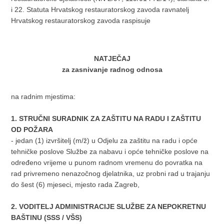
i 22. Statuta Hrvatskog restauratorskog zavoda ravnatelj
Hrvatskog restauratorskog zavoda raspisuje
NATJEČAJ
za zasnivanje radnog odnosa
na radnim mjestima:
1.
STRUČNI SURADNIK ZA ZAŠTITU NA RADU I ZAŠTITU
OD POŽARA
- jedan (1) izvršitelj (m/ž) u Odjelu za zaštitu na radu i opće
tehničke poslove Službe za nabavu i opće tehničke poslove na
određeno vrijeme u punom radnom vremenu do povratka na
rad privremeno nenazočnog djelatnika, uz probni rad u trajanju
do šest (6) mjeseci, mjesto rada Zagreb,
2.
VODITELJ ADMINISTRACIJE SLUŽBE ZA NEPOKRETNU
BAŠTINU (SSS / VŠS)