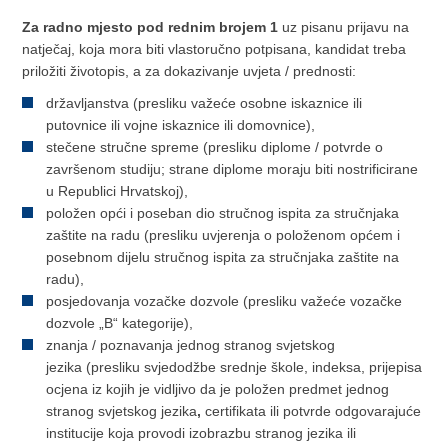
Za radno mjesto pod rednim brojem 1
uz pisanu prijavu na
natječaj, koja mora biti vlastoručno potpisana, kandidat treba
priložiti životopis, a za dokazivanje uvjeta / prednosti:
državljanstva (presliku važeće osobne iskaznice ili
putovnice ili vojne iskaznice ili domovnice),
stečene stručne spreme (presliku diplome / potvrde o
završenom studiju; strane diplome moraju biti nostrificirane
u Republici Hrvatskoj),
položen opći i poseban dio stručnog ispita za stručnjaka
zaštite na radu (presliku uvjerenja o položenom općem i
posebnom dijelu stručnog ispita za stručnjaka zaštite na
radu),
posjedovanja vozačke dozvole (presliku važeće vozačke
dozvole „B“ kategorije),
znanja / poznavanja jednog stranog svjetskog
jezika (presliku svjedodžbe srednje škole, indeksa, prijepisa
ocjena iz kojih je vidljivo da je položen predmet jednog
stranog svjetskog jezika
,
certifikata ili potvrde odgovarajuće
institucije koja provodi izobrazbu stranog jezika ili