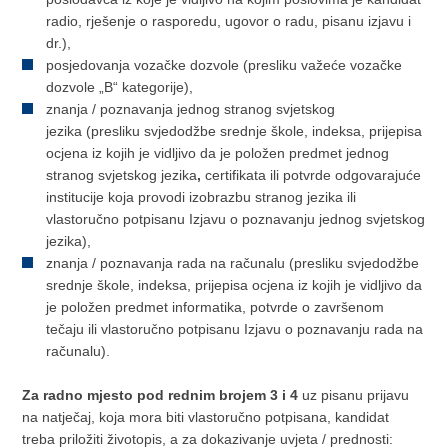
radio, rješenje o rasporedu, ugovor o radu, pisanu izjavu i
dr.),
posjedovanja vozačke dozvole (presliku važeće vozačke
dozvole „B“ kategorije),
znanja / poznavanja jednog stranog svjetskog
jezika (presliku svjedodžbe srednje škole, indeksa, prijepisa
ocjena iz kojih je vidljivo da je položen predmet jednog
stranog svjetskog jezika
,
certifikata ili potvrde odgovarajuće
institucije koja provodi izobrazbu stranog jezika ili
vlastoručno potpisanu Izjavu o poznavanju jednog svjetskog
jezika),
znanja / poznavanja rada na računalu (presliku svjedodžbe
srednje škole, indeksa, prijepisa ocjena iz kojih je vidljivo da
je položen predmet informatika, potvrde o završenom
tečaju ili vlastoručno potpisanu Izjavu o poznavanju rada na
računalu).
Za radno mjesto pod rednim brojem 3 i 4
uz pisanu prijavu
na natječaj, koja mora biti vlastoručno potpisana, kandidat
treba priložiti životopis, a za dokazivanje uvjeta / prednosti: