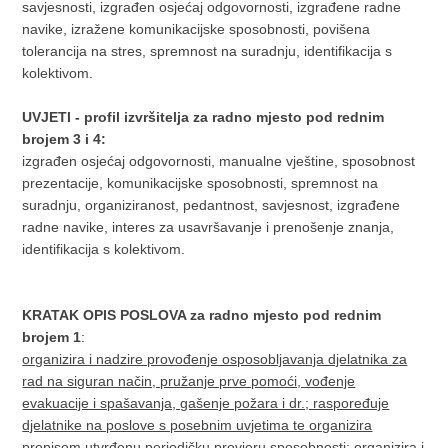
savjesnosti, izgrađen osjećaj odgovornosti, izgrađene radne
navike, izražene komunikacijske sposobnosti, povišena
tolerancija na stres, spremnost na suradnju, identifikacija s
kolektivom.
UVJETI - profil izvršitelja za radno mjesto pod rednim
brojem 3 i 4:
izgrađen osjećaj odgovornosti, manualne vještine, sposobnost
prezentacije, komunikacijske sposobnosti, spremnost na
suradnju, organiziranost, pedantnost, savjesnost, izgrađene
radne navike, interes za usavršavanje i prenošenje znanja,
identifikacija s kolektivom.
KRATAK OPIS POSLOVA za radno mjesto pod rednim
brojem 1
:
organizira i nadzire provođenje osposobljavanja djelatnika za
rad na siguran način, pružanje prve pomoći, vođenje
evakuacije i spašavanja, gašenje požara i dr.; raspoređuje
djelatnike na poslove s posebnim uvjetima te organizira
propisom utvrđenu periodičku provjeru sposobnosti;
organizira i