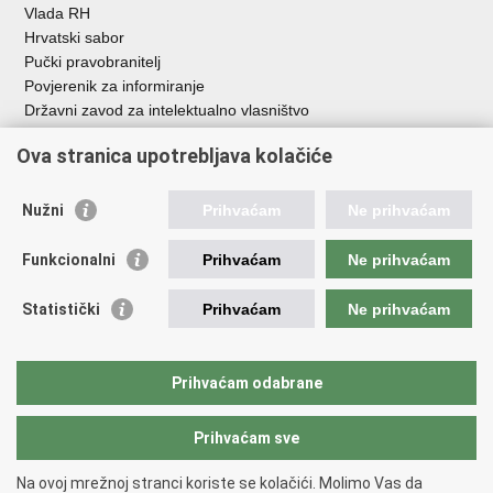
Vlada RH
Hrvatski sabor
Pučki pravobranitelj
Povjerenik za informiranje
Državni zavod za intelektualno vlasništvo
Agencija za medije
Ova stranica upotrebljava kolačiće
HAKOM
Ostale poveznice
Nužni
Prihvaćam
Ne prihvaćam
Hrvatski restauratorski zavod
Funkcionalni
Prihvaćam
Ne prihvaćam
Hrvatski audiovizualni centar
Zaklada Kultura nova
Statistički
Prihvaćam
Ne prihvaćam
Creative Europe
Cultural heritage in EU
EU National Institutes for Culture
Prihvaćam odabrane
Međunarodni centar za podvodnu arheologiju u Zadru (MCPA)
Prihvaćam sve
Povratak na vrh
Na ovoj mrežnoj stranci koriste se kolačići. Molimo Vas da