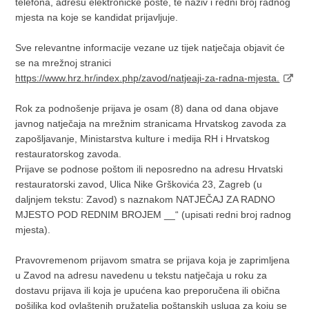
telefona, adresu elektroničke pošte, te naziv i redni broj radnog
mjesta na koje se kandidat prijavljuje.
Sve relevantne informacije vezane uz tijek natječaja objavit će
se na mrežnoj stranici
https://www.hrz.hr/index.php/zavod/natjeaji-za-radna-mjesta.
Rok za podnošenje prijava je osam (8) dana od dana objave
javnog natječaja na mrežnim stranicama Hrvatskog zavoda za
zapošljavanje, Ministarstva kulture i medija RH i Hrvatskog
restauratorskog zavoda.
Prijave se podnose poštom ili neposredno na adresu Hrvatski
restauratorski zavod, Ulica Nike Grškovića 23, Zagreb (u
daljnjem tekstu: Zavod) s naznakom NATJEČAJ ZA RADNO
MJESTO POD REDNIM BROJEM __“ (upisati redni broj radnog
mjesta).
Pravovremenom prijavom smatra se prijava koja je zaprimljena
u Zavod na adresu navedenu u tekstu natječaja u roku za
dostavu prijava ili koja je upućena kao preporučena ili obična
pošiljka kod ovlaštenih pružatelja poštanskih usluga za koju se