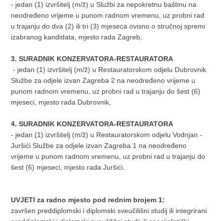
- jedan (1) izvršitelj (m/ž) u Službi za nepokretnu baštinu na
neodređeno vrijeme u punom radnom vremenu, uz probni rad
u trajanju do dva (2) ili tri (3) mjeseca ovisno o stručnoj spremi
izabranog kandidata, mjesto rada Zagreb,
3.
SURADNIK KONZERVATORA-RESTAURATORA
- jedan (1) izvršitelj (m/ž) u Restauratorskom odjelu Dubrovnik
Službe za odjele izvan Zagreba 2 na neodređeno vrijeme u
punom radnom vremenu, uz probni rad u trajanju do šest (6)
mjeseci, mjesto rada Dubrovnik,
4. SURADNIK KONZERVATORA-RESTAURATORA
- jedan (1) izvršitelj (m/ž) u Restauratorskom odjelu Vodnjan -
Juršići Službe za odjele izvan Zagreba 1 na neodređeno
vrijeme u punom radnom vremenu, uz probni rad u trajanju do
šest (6) mjeseci, mjesto rada Juršići.
UVJETI
za radno mjesto pod rednim brojem 1:
završen preddiplomski i diplomski sveučilišni studij ili integrirani