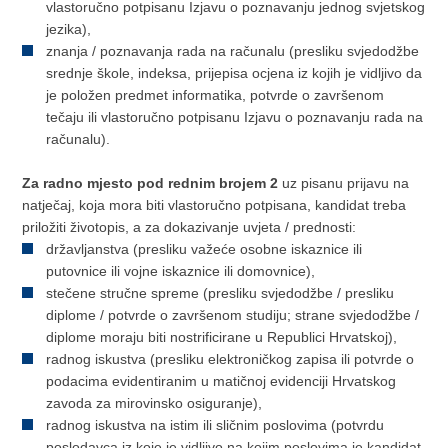
vlastoručno potpisanu Izjavu o poznavanju jednog svjetskog
jezika),
znanja / poznavanja rada na računalu (presliku svjedodžbe
srednje škole, indeksa, prijepisa ocjena iz kojih je vidljivo da
je položen predmet informatika, potvrde o završenom
tečaju ili vlastoručno potpisanu Izjavu o poznavanju rada na
računalu).
Za radno mjesto pod rednim brojem 2
uz pisanu prijavu na
natječaj, koja mora biti vlastoručno potpisana, kandidat treba
priložiti životopis, a za dokazivanje uvjeta / prednosti:
državljanstva (presliku važeće osobne iskaznice ili
putovnice ili vojne iskaznice ili domovnice),
stečene stručne spreme (presliku svjedodžbe / presliku
diplome / potvrde o završenom studiju; strane svjedodžbe /
diplome moraju biti nostrificirane u Republici Hrvatskoj),
radnog iskustva (presliku elektroničkog zapisa ili potvrde o
podacima evidentiranim u matičnoj evidenciji Hrvatskog
zavoda za mirovinsko osiguranje),
radnog iskustva na istim ili sličnim poslovima (potvrdu
poslodavca iz koje je vidljivo na kojim poslovima je kandidat