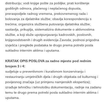
distribuciju; vodi knjige pošte za pošiljke; prati korištenje
godišnjih odmora, plaćenog i neplaćenog dopusta,
preraspodjele radnog vremena, prekovremenog rada i
bolovanja za djelatnike službe; obavlja korespondenciju s
trećima; organizira službena putovanja djelatnika službe;
sastavlja, prikuplja, sistematizira dokumente o aktivnostima
službe, a koji služe upotpunjavanju kadrovskih, poslovnih,
knjigovodstvenih i drugih evidencija Zavoda; podnosi prigodna
izvješća i preglede podataka te drugo prema potrebi posla
sukladno internim aktima i uputama.
KRATAK OPIS POSLOVA za
radno mjesto pod rednim
brojem 3 i 4:
sudjeluje u preventivnom i kurativnom konzerviranju i
restauriranju umjetničkih djela i drugih objekata od kulturnog i
povijesnog značaja (uz primjenu namjenskih ekspertiza);
izrađuje tehničku i tehnološku dokumentaciju, radnje na zadanu
temu te drugo prema potrebi posla sukladno internim aktima i
uputama.