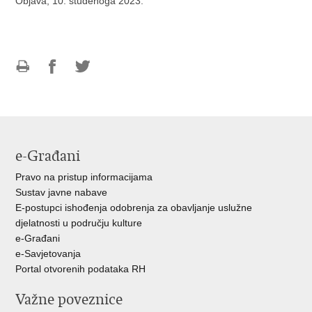
Objava, 10. studenoga 2023.
Ispiši
Podijeli
Podijeli
stranicu
na
na
Facebooku
Twitteru
e-Građani
Pravo na pristup informacijama
Sustav javne nabave
E-postupci ishođenja odobrenja za obavljanje uslužne
djelatnosti u području kulture
e-Građani
e-Savjetovanja
Portal otvorenih podataka RH
Važne poveznice