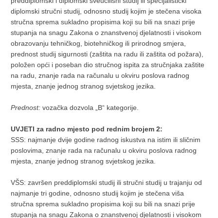
preddiplomski i diplomski sveučilišni studij ili specijalistički
diplomski stručni studij, odnosno studij kojim je stečena visoka
stručna sprema sukladno propisima koji su bili na snazi prije
stupanja na snagu Zakona o znanstvenoj djelatnosti i visokom
obrazovanju tehničkog, biotehničkog ili prirodnog smjera,
prednost studij sigurnosti (zaštita na radu ili zaštita od požara),
položen opći i poseban dio stručnog ispita za stručnjaka zaštite
na radu, znanje rada na računalu u okviru poslova radnog
mjesta, znanje jednog stranog svjetskog jezika.
Prednost:
vozačka dozvola „B“ kategorije.
UVJETI za
radno mjesto pod rednim brojem 2:
SSS: najmanje dvije godine radnog iskustva na istim ili sličnim
poslovima, znanje rada na računalu u okviru poslova radnog
mjesta, znanje jednog stranog svjetskog jezika.
VŠS: završen preddiplomski studij ili stručni studij u trajanju od
najmanje tri godine, odnosno studij kojim je stečena viša
stručna sprema sukladno propisima koji su bili na snazi prije
stupanja na snagu Zakona o znanstvenoj djelatnosti i visokom