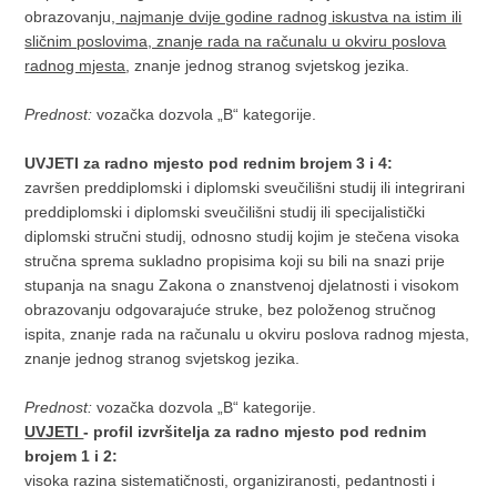
obrazovanju,
najmanje dvije godine radnog iskustva na istim ili
sličnim poslovima, znanje rada na računalu u okviru poslova
radnog mjesta
, znanje jednog stranog svjetskog jezika.
Prednost:
vozačka dozvola „B“ kategorije.
UVJETI za
radno mjesto pod rednim brojem 3 i 4:
završen preddiplomski i diplomski sveučilišni studij ili integrirani
preddiplomski i diplomski sveučilišni studij ili specijalistički
diplomski stručni studij, odnosno studij kojim je stečena visoka
stručna sprema sukladno propisima koji su bili na snazi prije
stupanja na snagu Zakona o znanstvenoj djelatnosti i visokom
obrazovanju odgovarajuće struke, bez položenog stručnog
ispita, znanje rada na računalu u okviru poslova radnog mjesta,
znanje jednog stranog svjetskog jezika.
Prednost:
vozačka dozvola „B“ kategorije.
UVJETI
- profil izvršitelja za radno mjesto pod rednim
brojem 1 i 2:
visoka razina sistematičnosti, organiziranosti, pedantnosti i