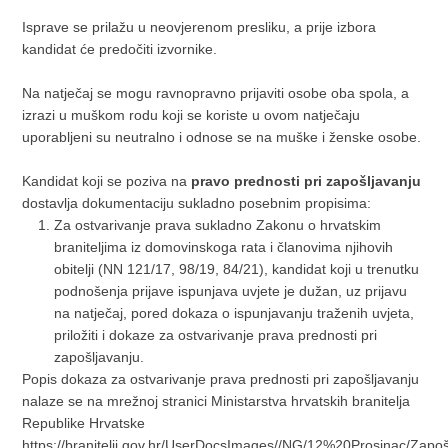
Isprave se prilažu u neovjerenom presliku, a prije izbora
kandidat će predočiti izvornike.
Na natječaj se mogu ravnopravno prijaviti osobe oba spola, a
izrazi u muškom rodu koji se koriste u ovom natječaju
uporabljeni su neutralno i odnose se na muške i ženske osobe.
Kandidat koji se poziva na
pravo prednosti pri zapošljavanju
dostavlja dokumentaciju sukladno posebnim propisima:
Za ostvarivanje prava sukladno Zakonu o hrvatskim
braniteljima iz domovinskoga rata i članovima njihovih
obitelji (NN 121/17, 98/19, 84/21), kandidat koji u trenutku
podnošenja prijave ispunjava uvjete je dužan, uz prijavu
na natječaj, pored dokaza o ispunjavanju traženih uvjeta,
priložiti i dokaze za ostvarivanje prava prednosti pri
zapošljavanju.
Popis dokaza za ostvarivanje prava prednosti pri zapošljavanju
nalaze se na mrežnoj stranici Ministarstva hrvatskih branitelja
Republike Hrvatske
https://branitelji.gov.hr/UserDocsImages//NG/12%20Prosin