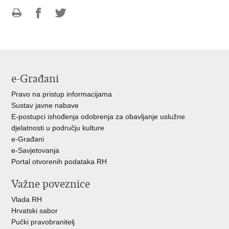
Ispiši
Podijeli
Podijeli
stranicu
na
na
Facebooku
Twitteru
e-Građani
Pravo na pristup informacijama
Sustav javne nabave
E-postupci ishođenja odobrenja za obavljanje uslužne
djelatnosti u području kulture
e-Građani
e-Savjetovanja
Portal otvorenih podataka RH
Važne poveznice
Vlada RH
Hrvatski sabor
Pučki pravobranitelj