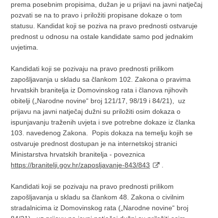
prema posebnim propisima, dužan je u prijavi na javni natječaj
pozvati se na to pravo i priložiti propisane dokaze o tom
statusu. Kandidat koji se poziva na pravo prednosti ostvaruje
prednost u odnosu na ostale kandidate samo pod jednakim
uvjetima.
Kandidati koji se pozivaju na pravo prednosti prilikom
zapošljavanja u skladu sa člankom 102. Zakona o pravima
hrvatskih branitelja iz Domovinskog rata i članova njihovih
obitelji („Narodne novine“ broj 121/17, 98/19 i 84/21), uz
prijavu na javni natječaj dužni su priložiti osim dokaza o
ispunjavanju traženih uvjeta i sve potrebne dokaze iz članka
103. navedenog Zakona. Popis dokaza na temelju kojih se
ostvaruje prednost dostupan je na internetskoj stranici
Ministarstva hrvatskih branitelja - poveznica
https://branitelji.gov.hr/zaposljavanje-843/843
.
Kandidati koji se pozivaju na pravo prednosti prilikom
zapošljavanja u skladu sa člankom 48. Zakona o civilnim
stradalnicima iz Domovinskog rata („Narodne novine“ broj