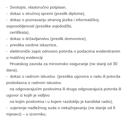
- životopis, vlastoručno potpisan,
- dokaz o stručnoj spremi (preslik diplome),
- dokaz o poznavanju stranog jezika i informatičkoj
osposobljenosti (preslike svjedodžbi,
certifikata),
- dokaz o državljanstvu (preslik domovnice),
- preslika osobne iskaznice,
- elektronički zapis odnosno potvrda o podacima evidentiranim
u matičnoj evidenciji
Hrvatskog zavoda za mirovinsko osiguranje (ne stariji od 30
dana),
- dokaz o radnom iskustvu (preslika ugovora o radu ili potvrda
poslodavca o radnom iskustvu
na odgovarajućim poslovima ili druga odgovarajuća potvrda ili
ugovor iz kojih je vidljivo
na kojim poslovima i u kojem razdoblju je kandidat radio),
- uvjerenje nadležnog suda o nekažnjavanju (ne starije od 6
mjeseci) – u izvorniku,