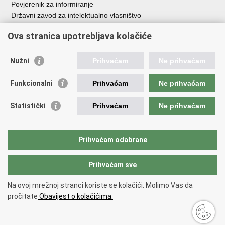
Povjerenik za informiranje
Državni zavod za intelektualno vlasništvo
Agencija za medije
Ova stranica upotrebljava kolačiće
HAKOM
Ostale poveznice
Nužni
Prihvaćam
Ne prihvaćam
Hrvatski restauratorski zavod
Funkcionalni
Prihvaćam
Ne prihvaćam
Hrvatski audiovizualni centar
Zaklada Kultura nova
Statistički
Prihvaćam
Ne prihvaćam
Creative Europe
Cultural heritage in EU
EU National Institutes for Culture
Prihvaćam odabrane
Međunarodni centar za podvodnu arheologiju u Zadru (MCPA)
Prihvaćam sve
Povratak na vrh
Na ovoj mrežnoj stranci koriste se kolačići. Molimo Vas da
Copyright © 2026 Ministarstvo kulture i medija.
Uvjeti korištenja
.
Izjava o
pročitate
Obavijest o kolačićima.
pristupačnosti
.