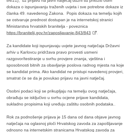
84/21), uz prijavu na javni natječaj dužni su priložiti osim
dokaza o ispunjavanju traženih uvjeta i sve potrebne dokaze iz
članka 49. navedenog Zakona. Popis dokaza na temelju kojih
se ostvaruje prednost dostupan je na internetskoj stranici
Ministarstva hrvatskih branitelja - poveznica
https://branitelji.gov.hr/zaposljavanje-843/843
.
Za kandidate koji ispunjavaju uvjete javnog natječaja Državni
arhiv u Karlovcu pridržava pravo provesti usmeni
razgovor/testiranje u svrhu provjere znanja, vještina i
sposobnosti bitnih za obavljanje poslova radnog mjesta na koje
se kandidat prima. Ako kandidat ne pristupi navedenoj provjeri,
smatrat će se da je povukao prijavu na javni natječaj.
Osobni podaci koji se prikupljaju na temelju ovog natječaja,
obrađuju se isključivo u svrhu ocjene prijave kandidata,
sukladno propisima koji uređuju zaštitu osobnih podataka..
Rok za podnošenje prijava je 15 dana od dana objave javnog
natječaja na oglasnoj ploči Hrvatskog zavoda za zapošljavanje
odnosno na internetskim stranicama Hrvatskog zavoda za