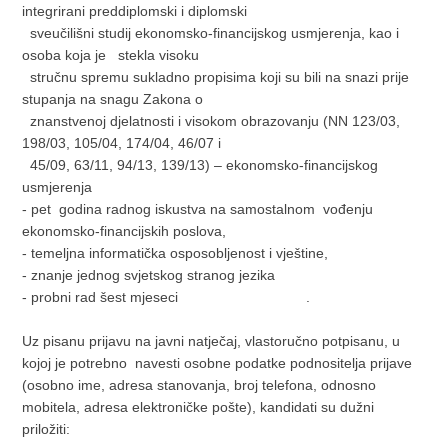
integrirani preddiplomski i diplomski
sveučilišni studij ekonomsko-financijskog usmjerenja, kao i
osoba koja je stekla visoku
stručnu spremu sukladno propisima koji su bili na snazi prije
stupanja na snagu Zakona o
znanstvenoj djelatnosti i visokom obrazovanju (NN 123/03,
198/03, 105/04, 174/04, 46/07 i
45/09, 63/11, 94/13, 139/13) – ekonomsko-financijskog
usmjerenja
- pet godina radnog iskustva na samostalnom vođenju
ekonomsko-financijskih poslova,
- temeljna informatička osposobljenost i vještine,
- znanje jednog svjetskog stranog jezika
- probni rad šest mjeseci .
Uz pisanu prijavu na javni natječaj, vlastoručno potpisanu, u
kojoj je potrebno navesti osobne podatke podnositelja prijave
(osobno ime, adresa stanovanja, broj telefona, odnosno
mobitela, adresa elektroničke pošte), kandidati su dužni
priložiti: