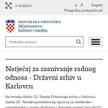
Preskoči
A
English
A
na
Prilagodba pristupačnosti
glavni
sadržaj
Natječaj za zasnivanje radnog
odnosa - Državni arhiv u
Karlovcu
Na temelju članka 10. Statuta Državnoga arhiva u Karlovcu,
članka 24. Temeljnog kolektivnog ugovora za službenike i
namještenike u javnim službama („Narodne novine“ broj 56/22),