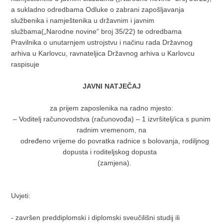
a sukladno odredbama Odluke o zabrani zapošljavanja
službenika i namještenika u državnim i javnim
službama(„Narodne novine“ broj 35/22) te odredbama
Pravilnika o unutarnjem ustrojstvu i načinu rada Državnog
arhiva u Karlovcu, ravnateljica Državnog arhiva u Karlovcu
raspisuje
JAVNI NATJEČAJ
za prijem zaposlenika na radno mjesto:
– Voditelj računovodstva (računovođa) – 1 izvršitelj/ica s punim
radnim vremenom, na
određeno vrijeme do povratka radnice s bolovanja, rodiljnog
dopusta i roditeljskog dopusta
(zamjena).
Uvjeti:
- završen preddiplomski i diplomski sveučilišni studij ili