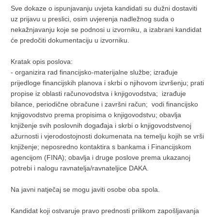
Sve dokaze o ispunjavanju uvjeta kandidati su dužni dostaviti
uz prijavu u preslici, osim uvjerenja nadležnog suda o
nekažnjavanju koje se podnosi u izvorniku, a izabrani kandidat
će predočiti dokumentaciju u izvorniku.
Kratak opis poslova:
- organizira rad financijsko-materijalne službe; izrađuje
prijedloge financijskih planova i skrbi o njihovom izvršenju; prati
propise iz oblasti računovodstva i knjigovodstva; izrađuje
bilance, periodične obračune i završni račun; vodi financijsko
knjigovodstvo prema propisima o knjigovodstvu; obavlja
knjiženje svih poslovnih događaja i skrbi o knjigovodstvenoj
ažurnosti i vjerodostojnosti dokumenata na temelju kojih se vrši
knjiženje; neposredno kontaktira s bankama i Financijskom
agencijom (FINA); obavlja i druge poslove prema ukazanoj
potrebi i nalogu ravnatelja/ravnateljice DAKA.
Na javni natječaj se mogu javiti osobe oba spola.
Kandidat koji ostvaruje pravo prednosti prilikom zapošljavanja