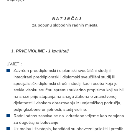
N A T J E Č A J
za popunu slobodnih radnih mjesta
PRVE VIOLINE - 1 izvršitelj
UVJETI:
Završen preddiplomski i diplomski sveučilišni studij ili
integrirani preddiplomski i diplomski sveučilišni studij ili
specijalistički diplomski stručni studij, kao i osoba koja je
stekla visoku stručnu spremu sukladno propisima koji su bili
na snazi prije stupanja na snagu Zakona o znanstvenoj
djelatnosti i visokom obrazovanju iz umjetničkog područja,
polje glazbene umjetnosti, studij violine.
Radni odnos zasniva se na određeno vrijeme kao zamjena
za dugotrajno bolovanje.
Uz molbu i životopis, kandidati su obavezni priložiti i preslik