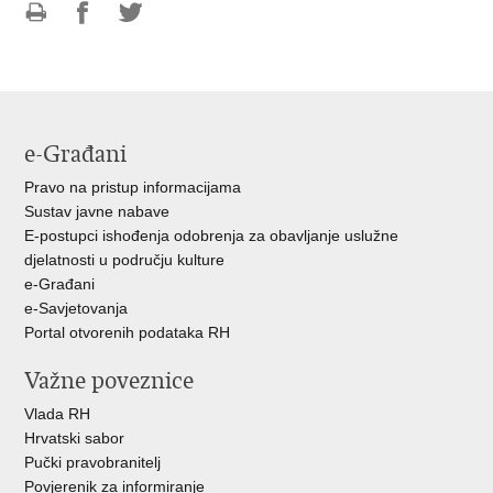
Ispiši
Podijeli
Podijeli
stranicu
na
na
Facebooku
Twitteru
e-Građani
Pravo na pristup informacijama
Sustav javne nabave
E-postupci ishođenja odobrenja za obavljanje uslužne
djelatnosti u području kulture
e-Građani
e-Savjetovanja
Portal otvorenih podataka RH
Važne poveznice
Vlada RH
Hrvatski sabor
Pučki pravobranitelj
Povjerenik za informiranje