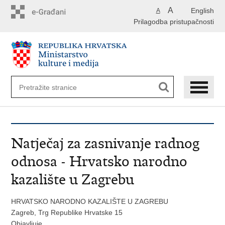
Preskoči
A
English
A
na
Prilagodba pristupačnosti
glavni
sadržaj
Natječaj za zasnivanje radnog
odnosa - Hrvatsko narodno
kazalište u Zagrebu
HRVATSKO NARODNO KAZALIŠTE U ZAGREBU
Zagreb, Trg Republike Hrvatske 15
Objavljuje