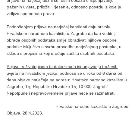
prijavu na natječaj dužni su, osim dokaza o ispunjavanju
traženih uvjeta, priložiti i rješenje, odnosno potvrdu iz koje je
vidljivo spomenuto pravo.
Podnošenjem prijave na natječaj kandidati daju privolu
Hrvatskom narodnom kazalištu u Zagrebu da kao voditelj
obrade osobnih podataka smije obrađivati njihove osobne
podatke isključivo u svrhu provedbe natječajnog postupka, u
skladu s propisima koji uređuju zaštitu osobnih podataka.
Prijave s životopisom te dokazima o ispunjavanju traženih
uvjeta na hrvatskom jeziku,
podnose se u roku od
8 dana
od
dana objave natječaja na adresu: Hrvatsko narodno kazalište u
Zagrebu, Trg Republike Hrvatske 15, 10 000 Zagreb“.
Nepotpune i nepravovremene prijave neće se razmatrati.
Hrvatsko narodno kazalište u Zagrebu
Objava, 28.4.2023.