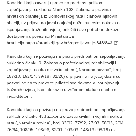
Kandidati koji ostvaruju pravo na prednost prilikom
zapošljavanja sukladno članku 102. Zakona o pravima
hrvatskih branitelja iz Domovinskog rata i članova njihovih
obitelji, uz prijavu na javni natječaj dužni su, osim dokaza o
ispunjavanju traženih uvjeta, priložiti i sve potrebne dokaze
dostupne na poveznici Ministarstva
branitelja:
https://branitelji.gov.hr/zaposljavanje-843/843
Kandidati koji se pozivaju na pravo prednosti pri zapošljavanju
sukladno članku 9. Zakona o profesionalnoj rehabilitaciji i
zapošljavanju osoba s invaliditetom („Narodne novine“, broj
157/13, 152/14, 39/18 i 32/20) u prijavi na natječaj dužni su
pozvati se na to pravo te priložiti sve dokaze o ispunjavanju
traženih uvjeta, kao i dokaz o utvrđenom statusu osobe s
invaliditetom.
Kandidati koji se pozivaju na pravo prednosti pri zapošljavanju
sukladno članku 48.f Zakona o zaštiti civilnih i vojnih invalida
rata („Narodne novine“, broj 33/92, 77/92, 27/93, 58/93, 2/94,
76/94, 108/95, 108/96, 82/01, 103/03, 148/13 i 98/19) uz