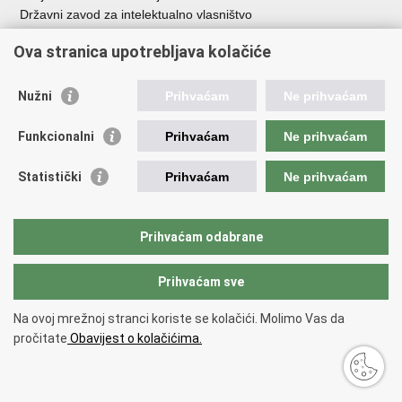
Državni zavod za intelektualno vlasništvo
Agencija za medije
Ova stranica upotrebljava kolačiće
HAKOM
Ostale poveznice
Nužni
Prihvaćam
Ne prihvaćam
Hrvatski restauratorski zavod
Funkcionalni
Prihvaćam
Ne prihvaćam
Hrvatski audiovizualni centar
Zaklada Kultura nova
Statistički
Prihvaćam
Ne prihvaćam
Creative Europe
Cultural heritage in EU
EU National Institutes for Culture
Prihvaćam odabrane
Međunarodni centar za podvodnu arheologiju u Zadru (MCPA)
Prihvaćam sve
Povratak na vrh
Na ovoj mrežnoj stranci koriste se kolačići. Molimo Vas da
Copyright © 2026 Ministarstvo kulture i medija.
Uvjeti korištenja
.
Izjava o
pročitate
Obavijest o kolačićima.
pristupačnosti
.