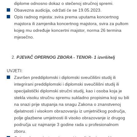
diplome odnosno dokaz o stečenoj stručnoj spremi.
Obavezna audicija, održati će se 19.05.2023.
Opis radnog mjesta:.svira prema uputama koncertnog
majstora ili zamjenika koncertnog majstora, svira za pultom
kojeg mu određuje koncertni majstor, norma 26 termina
mjesečno.
PJEVAČ OPERNOG ZBORA - TENOR- 1 izvršitelj
UVJETI:
Završen preddiplomski i diplomski sveučilišni studij ili
integrirani preddiplomski i diplomski sveučilišni studij ili
specijalistički diplomski stručni studij, kao i osoba koja je
stekla visoku stručnu spremu sukladno propisima koji su bili
na snazi prije stupanja na snagu Zakona o znanstvenoj
djelatnosti i visokom obrazovanju iz umjetničkog područja,
polje glazbene umjetnosti ili visoko obrazovanje iz drugog
područja uz najmanje 3 godine rada u profesionalnom
zboru.