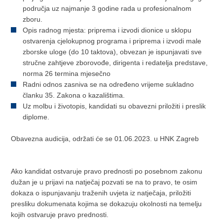
područja uz najmanje 3 godine rada u profesionalnom
zboru.
Opis radnog mjesta: priprema i izvodi dionice u sklopu
ostvarenja cjelokupnog programa i priprema i izvodi male
zborske uloge (do 10 taktova), obvezan je ispunjavati sve
stručne zahtjeve zborovođe, dirigenta i redatelja predstave,
norma 26 termina mjesečno
Radni odnos zasniva se na određeno vrijeme sukladno
članku 35. Zakona o kazalištima.
Uz molbu i životopis, kandidati su obavezni priložiti i preslik
diplome.
Obavezna audicija, održati će se 01.06.2023. u HNK Zagreb
Ako kandidat ostvaruje pravo prednosti po posebnom zakonu
dužan je u prijavi na natječaj pozvati se na to pravo, te osim
dokaza o ispunjavanju traženih uvjeta iz natječaja, priložiti
presliku dokumenata kojima se dokazuju okolnosti na temelju
kojih ostvaruje pravo prednosti.