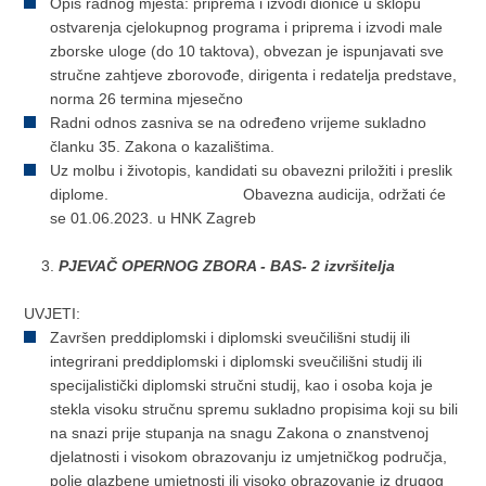
Opis radnog mjesta: priprema i izvodi dionice u sklopu
ostvarenja cjelokupnog programa i priprema i izvodi male
zborske uloge (do 10 taktova), obvezan je ispunjavati sve
stručne zahtjeve zborovođe, dirigenta i redatelja predstave,
norma 26 termina mjesečno
Radni odnos zasniva se na određeno vrijeme sukladno
članku 35. Zakona o kazalištima.
Uz molbu i životopis, kandidati su obavezni priložiti i preslik
diplome. Obavezna audicija, održati će
se 01.06.2023. u HNK Zagreb
PJEVAČ OPERNOG ZBORA - BAS- 2 izvršitelja
UVJETI:
Završen preddiplomski i diplomski sveučilišni studij ili
integrirani preddiplomski i diplomski sveučilišni studij ili
specijalistički diplomski stručni studij, kao i osoba koja je
stekla visoku stručnu spremu sukladno propisima koji su bili
na snazi prije stupanja na snagu Zakona o znanstvenoj
djelatnosti i visokom obrazovanju iz umjetničkog područja,
polje glazbene umjetnosti ili visoko obrazovanje iz drugog