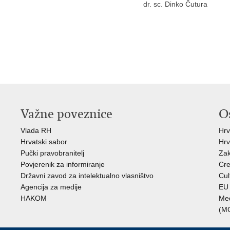
dr. sc. Dinko Čutura
Važne poveznice
O
Vlada RH
Hrv
Hrvatski sabor
Hrv
Pučki pravobranitelj
Zak
Povjerenik za informiranje
Cre
Državni zavod za intelektualno vlasništvo
Cul
Agencija za medije
EU 
HAKOM
Međ
(M