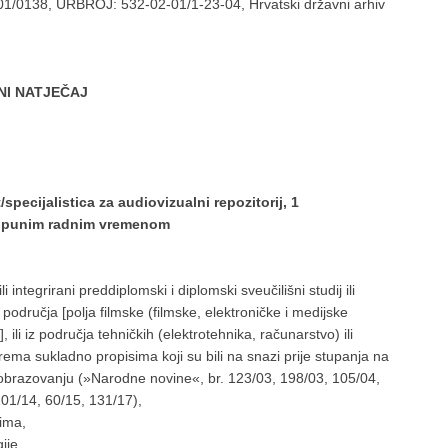
-01/0138, URBROJ: 532-02-01/1-23-04, Hrvatski državni arhiv
NI NATJEČAJ
specijalistica za audiovizualni repozitorij, 1
e s punim radnim vremenom
i integrirani preddiplomski i diplomski sveučilišni studij ili
g područja [polja filmske (filmske, elektroničke i medijske
, ili iz područja tehničkih (elektrotehnika, računarstvo) ili
ema sukladno propisima koji su bili na snazi prije stupanja na
obrazovanju (»Narodne novine«, br. 123/03, 198/03, 105/04,
101/14, 60/15, 131/17),
ima,
ije,