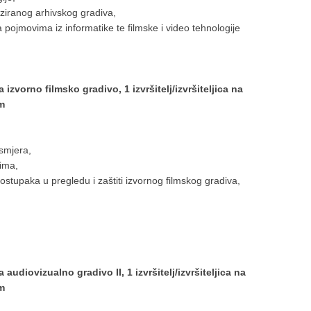
aliziranog arhivskog gradiva,
ojmovima iz informatike te filmske i video tehnologije
 izvorno filmsko gradivo, 1 izvršitelj/izvršiteljica na
m
smjera,
ima,
ostupaka u pregledu i zaštiti izvornog filmskog gradiva,
 audiovizualno gradivo II, 1 izvršitelj/izvršiteljica na
m