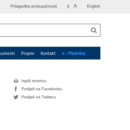
A
Prilagodba pristupačnosti
English
A
kumenti
Propisi
Kontakt
e - Pisarnica
Ispiši stranicu
Podijeli na Facebooku
Podijeli na Twitteru