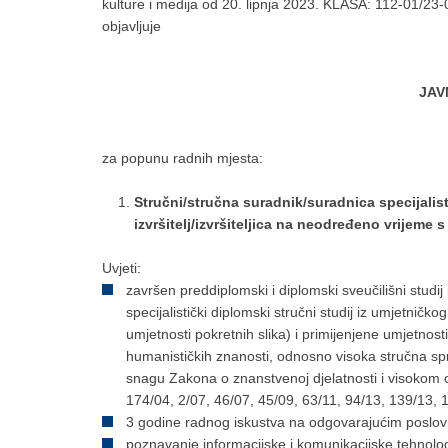
kulture i medija od 20. lipnja 2023. KLASA: 112-01/23
objavljuje
JAV
za popunu radnih mjesta:
Stručni/stručna suradnik/suradnica specijalist/
izvršitelj/izvršiteljica na neodređeno vrijem
Uvjeti:
završen preddiplomski i diplomski sveučilišni studij il
specijalistički diplomski stručni studij iz umjetničko
umjetnosti pokretnih slika) i primijenjene umjetnosti]
humanističkih znanosti, odnosno visoka stručna spr
snagu Zakona o znanstvenoj djelatnosti i visokom 
174/04, 2/07, 46/07, 45/09, 63/11, 94/13, 139/13, 
3 godine radnog iskustva na odgovarajućim poslov
poznavanje informacijske i komunikacijske tehnolog