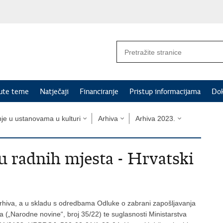
nute teme
Natječaji
Financiranje
Pristup informacijama
Do
nje u ustanovama u kulturi
Arhiva
Arhiva 2023.
u radnih mjesta - Hrvatski
rhiva, a u skladu s odredbama Odluke o zabrani zapošljavanja
 („Narodne novine“, broj 35/22) te suglasnosti Ministarstva