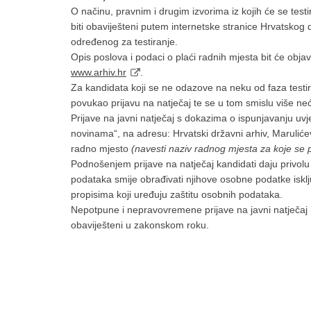
O načinu, pravnim i drugim izvorima iz kojih će se testir
biti obaviješteni putem internetske stranice Hrvatskog
određenog za testiranje.
Opis poslova i podaci o plaći radnih mjesta bit će objav
www.arhiv.hr
.
Za kandidata koji se ne odazove na neku od faza testira
povukao prijavu na natječaj te se u tom smislu više ne
Prijave na javni natječaj s dokazima o ispunjavanju u
novinama“, na adresu: Hrvatski državni arhiv, Maruliće
radno mjesto
(navesti naziv radnog mjesta za koje se 
Podnošenjem prijave na natječaj kandidati daju privol
podataka smije obrađivati njihove osobne podatke iskl
propisima koji uređuju zaštitu osobnih podataka.
Nepotpune i nepravovremene prijave na javni natječaj n
obaviješteni u zakonskom roku.