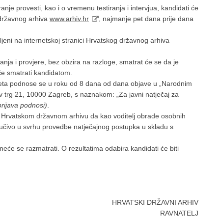
anje provesti, kao i o vremenu testiranja i intervjua, kandidati će
 državnog arhiva
www.arhiv.hr
, najmanje pet dana prije dana
ljeni na internetskoj stranici Hrvatskog državnog arhiva
nja i provjere, bez obzira na razloge, smatrat će se da je
će smatrati kandidatom.
vjeta podnose se u roku od 8 dana od dana objave u „Narodnim
v trg 21, 10000 Zagreb, s naznakom: „Za javni natječaj za
prijava podnosi)
.
u Hrvatskom državnom arhivu da kao voditelj obrade osobnih
jučivo u svrhu provedbe natječajnog postupka u skladu s
eće se razmatrati. O rezultatima odabira kandidati će biti
HRVATSKI DRŽAVNI ARHIV
RAVNATELJ