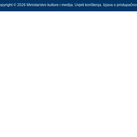
pyright © 2026 Ministarstvo kulture i medija.
Uvjeti korištenja
.
Izjava o pristupačnos