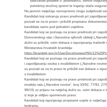
sadržavati podatke o: poslodavcu, osnovi osiguran
potrebnoj stručnoj spremi te trajanju staža osiguran
Na javnom natječaju ravnopravno mogu sudjelovati os
Kandidati koji ostvaruju pravo prednosti pri zapošljava
pozvati se na to pravo i priložiti propisanu dokument
kandidate samo pod jednakim uvjetima.
Kandidati koji se pozivaju na pravo prednosti pri zapo
Domovinskog rata i članovima njihovih obitelji („Narodn
dužni su priložiti, osim dokaza o ispunjavanju traženi
Ministarstva hrvatskih branitelja:
https://branitelji.gov.hr/UserDocsImages//NG/
Kandidati koji se pozivaju na pravo prednosti pri zapoš
i zapošljavanju osoba s invaliditetom („Narodne novine“
su pozvati se na to pravo te priložiti sve dokaze o isp
s invaliditetom.
Kandidati koji se pozivaju na pravo prednosti pri zapošl
invalida rata („Narodne novine“, broj 33/92, 77/92, 27/
98/19) uz prijavu na natječaj dužni su, osim dokaza o is
iz koje je vidljivo spomenuto pravo.
Kandidati koji ispunjavaju propisane uvjete iz natječaja
testiranju.