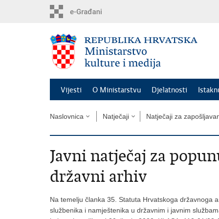
Preskoči
na
glavni
sadržaj
Vijesti
O Ministarstvu
Djelatnosti
Istak
Naslovnica
Natječaji
Natječaji za zapošljava
Javni natječaj za popun
državni arhiv
Na temelju članka 35. Statuta Hrvatskoga državnoga a
službenika i namještenika u državnim i javnim službama