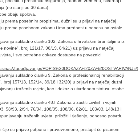
ja, početku i prestanku osiguranja, radnom vremenu, stvarnoj i
ja (ne stariji od 30 dana).
obe obaju spolova.
nju prema posebnim propisima, dužni su u prijavi na natječaj
aciju prema posebnom zakonu i ima prednost u odnosu na ostale
šljavanju sukladno članku 102. Zakona o hrvatskim braniteljima iz
e novine“, broj 121/17, 98/19, 84/21) uz prijavu na natječaj
h uvjeta, i sve potrebne dokaze dostupne na poveznici
12%20Prosinac/Zapošljavanje//POPIS%20DOKAZA%20ZA%20OSTVARIV
ljavanju sukladno članku 9. Zakona o profesionalnoj rehabilitaciji
, broj 157/13, 152/14, 39/18 i 32/20) u prijavi na natječaj dužni
unjavanju traženih uvjeta, kao i dokaz o utvrđenom statusu osobe
javanju sukladno članku 48.f Zakona o zaštiti civilnih i vojnih
93, 58/93, 2/94, 76/94, 108/95, 108/96, 82/01, 103/03, 148/13 i
punjavanju traženih uvjeta, priložiti i rješenje, odnosno potvrdu
 i čije su prijave potpune i pravovremene, pristupit će pisanom