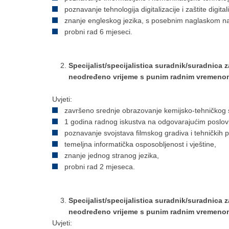
poznavanje tehnologija digitalizacije i zaštite digit
znanje engleskog jezika, s posebnim naglaskom na p
probni rad 6 mjeseci.
Specijalist/specijalistica suradnik/suradnica za
neodređeno vrijeme s punim radnim vremeno
Uvjeti:
završeno srednje obrazovanje kemijsko-tehničkog 
1 godina radnog iskustva na odgovarajućim poslov
poznavanje svojstava filmskog gradiva i tehničkih p
temeljna informatička osposobljenost i vještine,
znanje jednog stranog jezika,
probni rad 2 mjeseca.
Specijalist/specijalistica suradnik/suradnica za
neodređeno vrijeme s punim radnim vremeno
Uvjeti: