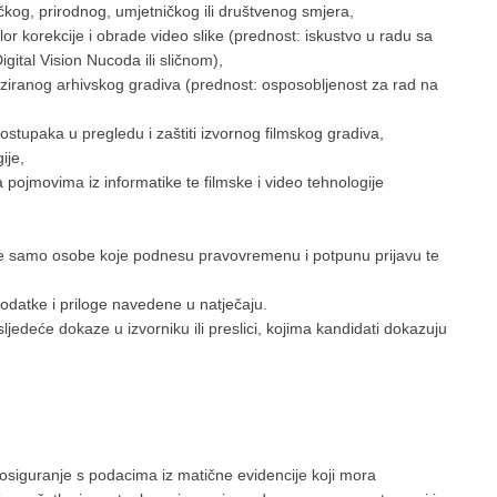
kog, prirodnog, umjetničkog ili društvenog smjera,
or korekcije i obrade video slike (prednost: iskustvo u radu sa
ital Vision Nucoda ili sličnom),
taliziranog arhivskog gradiva (prednost: osposobljenost za rad na
postupaka u pregledu i zaštiti izvornog filmskog gradiva,
ije,
ojmovima iz informatike te filmske i video tehnologije
 se samo osobe koje podnesu pravovremenu i potpunu prijavu te
odatke i priloge navedene u natječaju.
 sljedeće dokaze u izvorniku ili preslici, kojima kandidati dokazuju
osiguranje s podacima iz matične evidencije koji mora