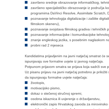
završeno srednje obrazovanje informatičkog, tehnič
završeno specijalističko obrazovanje iz područja kol
programima DaVinci Resolve, Assimilate Scratch, Dig
poznavanje tehnologija digitalizacije i zaštite digi
filmskom skeneru),
poznavanje svojstava filmskog gradiva i tehničkih 
poznavanje informacijske i komunikacijske tehnolog
znanje engleskog jezika, s posebnim naglaskom na p
probni rad 2 mjeseca
Kandidatima prijavljenim na javni natječaj smatrat će
ispunjavaju sve formalne uvjete iz javnog natječaja.
Potpunom prijavom smatra se prijava koja sadrži sve p
Uz pisanu prijavu na javni natječaj potrebno je priložiti
da ispunjavaju formalne uvjete natječaja:
životopis,
motivacijsko pismo,
dokaz o stečenoj stručnoj spremi,
osobna iskaznica ili uvjerenje o državljanstvu,
elektronički zapis Hrvatskog zavoda za mirovinsko 