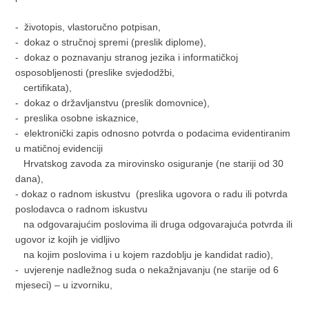
- životopis, vlastoručno potpisan,
- dokaz o stručnoj spremi (preslik diplome),
- dokaz o poznavanju stranog jezika i informatičkoj
osposobljenosti (preslike svjedodžbi,
certifikata),
- dokaz o državljanstvu (preslik domovnice),
- preslika osobne iskaznice,
- elektronički zapis odnosno potvrda o podacima evidentiranim
u matičnoj evidenciji
Hrvatskog zavoda za mirovinsko osiguranje (ne stariji od 30
dana),
- dokaz o radnom iskustvu (preslika ugovora o radu ili potvrda
poslodavca o radnom iskustvu
na odgovarajućim poslovima ili druga odgovarajuća potvrda ili
ugovor iz kojih je vidljivo
na kojim poslovima i u kojem razdoblju je kandidat radio),
- uvjerenje nadležnog suda o nekažnjavanju (ne starije od 6
mjeseci) – u izvorniku,