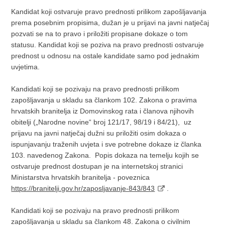
Kandidat koji ostvaruje pravo prednosti prilikom zapošljavanja
prema posebnim propisima, dužan je u prijavi na javni natječaj
pozvati se na to pravo i priložiti propisane dokaze o tom
statusu. Kandidat koji se poziva na pravo prednosti ostvaruje
prednost u odnosu na ostale kandidate samo pod jednakim
uvjetima.
Kandidati koji se pozivaju na pravo prednosti prilikom
zapošljavanja u skladu sa člankom 102. Zakona o pravima
hrvatskih branitelja iz Domovinskog rata i članova njihovih
obitelji („Narodne novine“ broj 121/17, 98/19 i 84/21), uz
prijavu na javni natječaj dužni su priložiti osim dokaza o
ispunjavanju traženih uvjeta i sve potrebne dokaze iz članka
103. navedenog Zakona. Popis dokaza na temelju kojih se
ostvaruje prednost dostupan je na internetskoj stranici
Ministarstva hrvatskih branitelja - poveznica
https://branitelji.gov.hr/zaposljavanje-843/843
.
Kandidati koji se pozivaju na pravo prednosti prilikom
zapošljavanja u skladu sa člankom 48. Zakona o civilnim