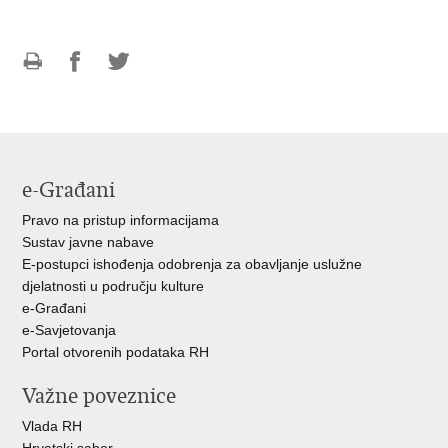
Ispiši
Podijeli
Podijeli
stranicu
na
na
Facebooku
Twitteru
e-Građani
Pravo na pristup informacijama
Sustav javne nabave
E-postupci ishođenja odobrenja za obavljanje uslužne
djelatnosti u području kulture
e-Građani
e-Savjetovanja
Portal otvorenih podataka RH
Važne poveznice
Vlada RH