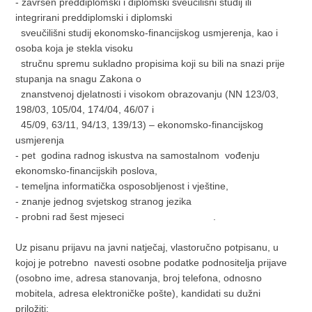
- završen preddiplomski i diplomski sveučilišni studij ili
integrirani preddiplomski i diplomski
sveučilišni studij ekonomsko-financijskog usmjerenja, kao i
osoba koja je stekla visoku
stručnu spremu sukladno propisima koji su bili na snazi prije
stupanja na snagu Zakona o
znanstvenoj djelatnosti i visokom obrazovanju (NN 123/03,
198/03, 105/04, 174/04, 46/07 i
45/09, 63/11, 94/13, 139/13) – ekonomsko-financijskog
usmjerenja
- pet godina radnog iskustva na samostalnom vođenju
ekonomsko-financijskih poslova,
- temeljna informatička osposobljenost i vještine,
- znanje jednog svjetskog stranog jezika
- probni rad šest mjeseci .
Uz pisanu prijavu na javni natječaj, vlastoručno potpisanu, u
kojoj je potrebno navesti osobne podatke podnositelja prijave
(osobno ime, adresa stanovanja, broj telefona, odnosno
mobitela, adresa elektroničke pošte), kandidati su dužni
priložiti: