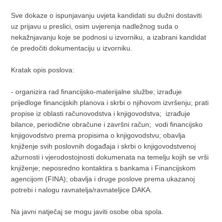
Sve dokaze o ispunjavanju uvjeta kandidati su dužni dostaviti
uz prijavu u preslici, osim uvjerenja nadležnog suda o
nekažnjavanju koje se podnosi u izvorniku, a izabrani kandidat
će predočiti dokumentaciju u izvorniku.
Kratak opis poslova:
- organizira rad financijsko-materijalne službe; izrađuje
prijedloge financijskih planova i skrbi o njihovom izvršenju; prati
propise iz oblasti računovodstva i knjigovodstva; izrađuje
bilance, periodične obračune i završni račun; vodi financijsko
knjigovodstvo prema propisima o knjigovodstvu; obavlja
knjiženje svih poslovnih događaja i skrbi o knjigovodstvenoj
ažurnosti i vjerodostojnosti dokumenata na temelju kojih se vrši
knjiženje; neposredno kontaktira s bankama i Financijskom
agencijom (FINA); obavlja i druge poslove prema ukazanoj
potrebi i nalogu ravnatelja/ravnateljice DAKA.
Na javni natječaj se mogu javiti osobe oba spola.