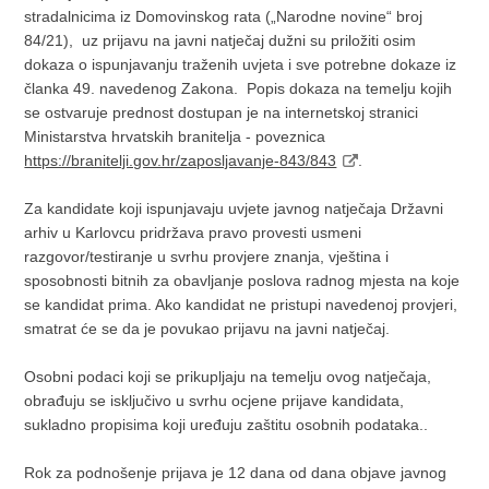
stradalnicima iz Domovinskog rata („Narodne novine“ broj
84/21), uz prijavu na javni natječaj dužni su priložiti osim
dokaza o ispunjavanju traženih uvjeta i sve potrebne dokaze iz
članka 49. navedenog Zakona. Popis dokaza na temelju kojih
se ostvaruje prednost dostupan je na internetskoj stranici
Ministarstva hrvatskih branitelja - poveznica
https://branitelji.gov.hr/zaposljavanje-843/843
.
Za kandidate koji ispunjavaju uvjete javnog natječaja Državni
arhiv u Karlovcu pridržava pravo provesti usmeni
razgovor/testiranje u svrhu provjere znanja, vještina i
sposobnosti bitnih za obavljanje poslova radnog mjesta na koje
se kandidat prima. Ako kandidat ne pristupi navedenoj provjeri,
smatrat će se da je povukao prijavu na javni natječaj.
Osobni podaci koji se prikupljaju na temelju ovog natječaja,
obrađuju se isključivo u svrhu ocjene prijave kandidata,
sukladno propisima koji uređuju zaštitu osobnih podataka..
Rok za podnošenje prijava je 12 dana od dana objave javnog