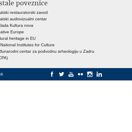
stale poveznice
atski restauratorski zavod
atski audiovizualni centar
lada Kultura nova
ative Europe
tural heritage in EU
National Institutes for Culture
unarodni centar za podvodnu arheologiju u Zadru
CPA)
ti
.