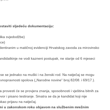
ostaviti sljedeću dokumentaciju:
lika svjedodžbe)
ice)
dentiranim u matičnoj evidenciji Hrvatskog zavoda za mirovinsko
ndidatkinje ne vodi kazneni postupak, ne starije od 6 mjeseci
ose se jednako na muški i na ženski rod. Na natječaj se mogu
avnopravnosti spolova („Narodne novine“ broj 82/08. i 69/17.).
 provesti će se provjera znanja, sposobnosti i vještina bitnih za
r i pisano testiranje. Smatra se da je kandidat koji nije
ukao prijavu na natječaj.
ešteni u zakonskom roku objavom na službenim mrežnim