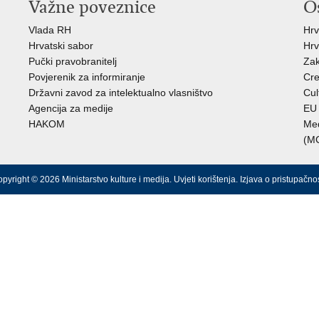
Važne poveznice
O
Vlada RH
Hrv
Hrvatski sabor
Hrv
Pučki pravobranitelj
Zak
Povjerenik za informiranje
Cre
Državni zavod za intelektualno vlasništvo
Cul
Agencija za medije
EU 
HAKOM
Međ
(M
pyright © 2026 Ministarstvo kulture i medija.
Uvjeti korištenja
.
Izjava o pristupačnos