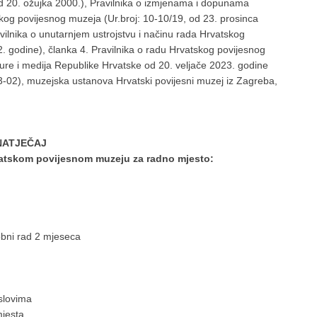
d 20. ožujka 2000.), Pravilnika o izmjenama i dopunama
skog povijesnog muzeja (Ur.broj: 10-10/19, od 23. prosinca
ilnika o unutarnjem ustrojstvu i načinu rada Hrvatskog
2. godine), članka 4. Pravilnika o radu Hrvatskog povijesnog
ture i medija Republike Hrvatske od 20. veljače 2023. godine
2), muzejska ustanova Hrvatski povijesni muzej iz Zagreba,
NATJEČAJ
atskom povijesnom muzeju za radno mjesto:
obni rad 2 mjeseca
slovima
mjesta