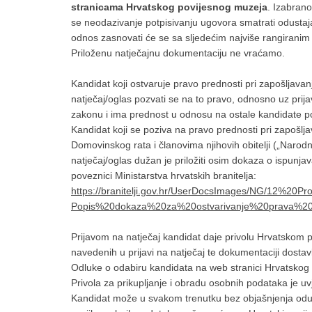
stranicama Hrvatskog povijesnog muzeja
. Izabran
se neodazivanje potpisivanju ugovora smatrati odustaj
odnos zasnovati će se sa sljedećim najviše rangirani
Priloženu natječajnu dokumentaciju ne vraćamo.
Kandidat koji ostvaruje pravo prednosti pri zapošljava
natječaj/oglas pozvati se na to pravo, odnosno uz pri
zakonu i ima prednost u odnosu na ostale kandidate p
Kandidat koji se poziva na pravo prednosti pri zapošlj
Domovinskog rata i članovima njihovih obitelji („Narodne
natječaj/oglas dužan je priložiti osim dokaza o ispunj
poveznici Ministarstva hrvatskih branitelja:
https://branitelji.gov.hr/UserDocsImages/NG/12%20P
Popis%20dokaza%20za%20ostvarivanje%20prava%20
Prijavom na natječaj kandidat daje privolu Hrvatskom 
navedenih u prijavi na natječaj te dokumentaciji dostav
Odluke o odabiru kandidata na web stranici Hrvatskog 
Privola za prikupljanje i obradu osobnih podataka je uvj
Kandidat može u svakom trenutku bez objašnjenja odusta