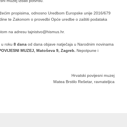
sni muzej izdati potvrdu.
 važećim propisima, odnosno Uredbom Europske unije 2016/679
odine te Zakonom o provedbi Opće uredbe o zaštiti podataka
oštom na adresu tajnistvo@hismus.hr.
e u roku
8 dana
od dana objave natječaja u Narodnim novinama
OVIJESNI MUZEJ, Matoševa 9, Zagreb.
Nepotpune i
Hrvatski povijesni muzej
Matea Brstilo Rešetar, ravnateljica