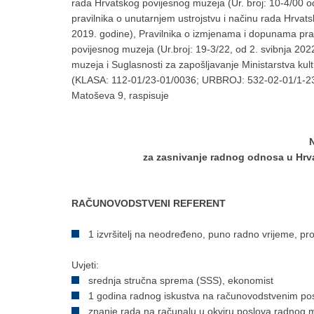
rada Hrvatskog povijesnog muzeja (Ur. broj: 10-4/00 o
pravilnika o unutarnjem ustrojstvu i načinu rada Hrvat
2019. godine), Pravilnika o izmjenama i dopunama prav
povijesnog muzeja (Ur.broj: 19-3/22, od 2. svibnja 202
muzeja i Suglasnosti za zapošljavanje Ministarstva kul
(KLASA: 112-01/23-01/0036; URBROJ: 532-02-01/1-23-0
Matoševa 9, raspisuje
za zasnivanje radnog odnosa u Hrv
RAČUNOVODSTVENI REFERENT
1 izvršitelj na neodređeno, puno radno vrijeme, pr
Uvjeti:
srednja stručna sprema (SSS), ekonomist
1 godina radnog iskustva na računovodstvenim po
znanje rada na računalu u okviru poslova radnog 