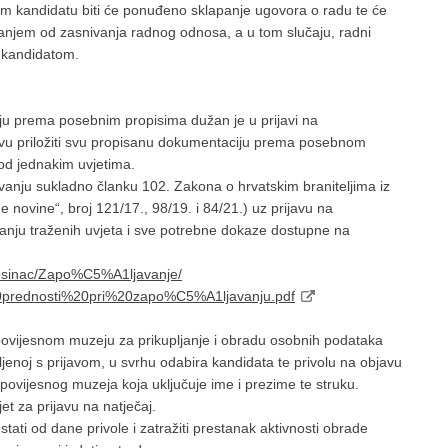
om kandidatu biti će ponuđeno sklapanje ugovora o radu te će
anjem od zasnivanja radnog odnosa, a u tom slučaju, radni
m kandidatom.
nju prema posebnim propisima dužan je u prijavi na
javu priložiti svu propisanu dokumentaciju prema posebnom
od jednakim uvjetima.
avanju sukladno članku 102. Zakona o hrvatskim braniteljima iz
 novine“, broj 121/17., 98/19. i 84/21.) uz prijavu na
avanju traženih uvjeta i sve potrebne dokaze dostupne na
rosinac/Zapo%C5%A1ljavanje/
prednosti%20pri%20zapo%C5%A1ljavanju.pdf
povijesnom muzeju za prikupljanje i obradu osobnih podataka
ljenoj s prijavom, u svrhu odabira kandidata te privolu na objavu
povijesnog muzeja koja uključuje ime i prezime te struku.
et za prijavu na natječaj.
ti od dane privole i zatražiti prestanak aktivnosti obrade