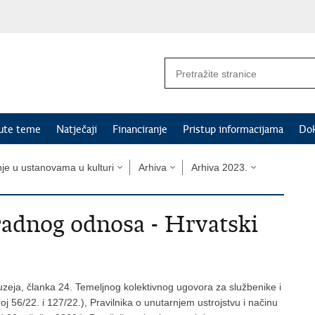
nute teme
Natječaji
Financiranje
Pristup informacijama
Do
nje u ustanovama u kulturi
Arhiva
Arhiva 2023.
 radnog odnosa - Hrvatski
zeja, članka 24. Temeljnog kolektivnog ugovora za službenike i
 56/22. i 127/22.), Pravilnika o unutarnjem ustrojstvu i načinu