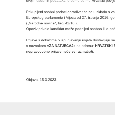
svojih osobnih podataka, o čemu će mu Hrvatski povije
Prikupljeni osobni podaci obrađivat će se u skladu s
Europskog parlamenta i Vijeća od 27. travnja 2016. g
(„Narodne novine“, broj 42/18.).
Opoziv privole kandidat može podnijeti osobno ili e-p
Prijave s dokazima o ispunjavanju uvjeta dostavljaju s
s naznakom
«ZA NATJEČAJ»
na adresu:
HRVATSKI P
nepravodobne prijave neće se razmatrati.
Objava, 15.3.2023.