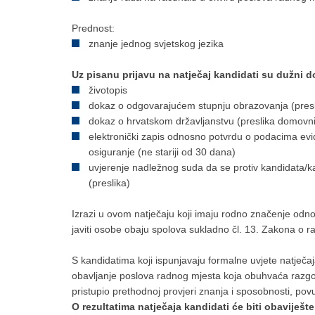
Prednost:
znanje jednog svjetskog jezika
Uz pisanu prijavu na natječaj kandidati su dužni d
životopis
dokaz o odgovarajućem stupnju obrazovanja (pres
dokaz o hrvatskom državljanstvu (preslika domovn
elektronički zapis odnosno potvrdu o podacima evi
osiguranje (ne stariji od 30 dana)
uvjerenje nadležnog suda da se protiv kandidata/ka
(preslika)
Izrazi u ovom natječaju koji imaju rodno značenje odn
javiti osobe obaju spolova sukladno čl. 13. Zakona o r
S kandidatima koji ispunjavaju formalne uvjete natječaja
obavljanje poslova radnog mjesta koja obuhvaća razgovo
pristupio prethodnoj provjeri znanja i sposobnosti, pov
O rezultatima natječaja kandidati će biti obavij