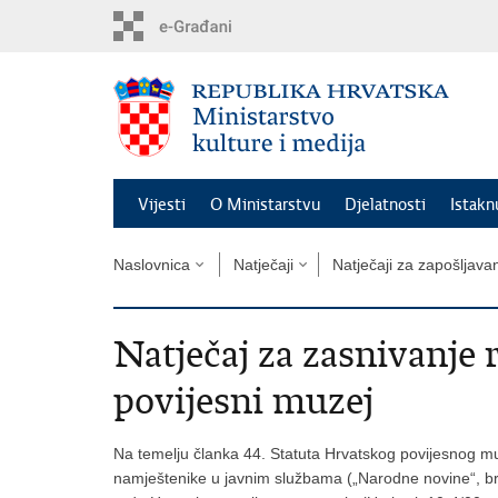
Preskoči
na
glavni
sadržaj
Vijesti
O Ministarstvu
Djelatnosti
Istak
Naslovnica
Natječaji
Natječaji za zapošljava
Natječaj za zasnivanje
povijesni muzej
Na temelju članka 44. Statuta Hrvatskog povijesnog mu
namještenike u javnim službama („Narodne novine“, broj