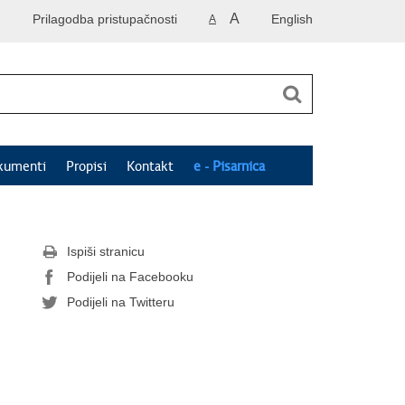
A
Prilagodba pristupačnosti
English
A
kumenti
Propisi
Kontakt
e - Pisarnica
Ispiši stranicu
Podijeli na Facebooku
Podijeli na Twitteru