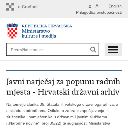
Preskoči
A
English
A
na
Prilagodba pristupačnosti
glavni
sadržaj
Javni natječaj za popunu radnih
mjesta - Hrvatski državni arhiv
Na temelju članka 35. Statuta Hrvatskoga državnoga arhiva, a
u skladu s odredbama Odluke o zabrani zapošljavanja
službenika i namještenika u državnim i javnim službama
(„Narodne novine“, broj 35/22) te suglasnosti Ministarstva