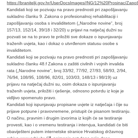
https://branitelji.gov.hr/UserDocsImages//NG/12%20Prosin
Kandidati koji se pozivaju na pravo prednosti pri zapošljavanju
sukladno članku 9. Zakona o profesionalnoj rehabilitaciji i
zapošljavanju osoba s invaliditetom („Narodne novine“, broj
157/13, 152/14, 39/18 i 32/20) u prijavi na natječaj dužni su
pozvati se na to pravo te priložiti sve dokaze o ispunjavanju
traženih uvjeta, kao i dokaz o utvrđenom statusu osobe s
invaliditetom.
Kandidati koji se pozivaju na pravo prednosti pri zapošljavanju
sukladno članku 48.f Zakona o zaštiti civilnih i vojnih invalida
rata („Narodne novine“, broj 33/92, 77/92, 27/93, 58/93, 2/94,
76/94, 108/95, 108/96, 82/01, 103/03, 148/13 i 98/19) uz
prijavu na natječaj dužni su, osim dokaza o ispunjavanju
traženih uvjeta, priložiti i rješenje, odnosno potvrdu iz koje je
vidljivo spomenuto pravo.
Kandidati koji ispunjavaju propisane uvjete iz natječaja i čije su
prijave potpune i pravovremene, pristupit će pisanom testiranju.
O načinu, pravnim i drugim izvorima iz kojih će se testiranje
provesti, kao i o vremenu testiranja i intervjua, kandidati će biti
obaviješteni putem internetske stranice Hrvatskog državnog