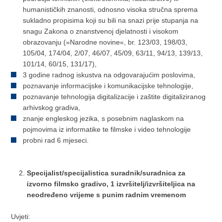
humanističkih znanosti, odnosno visoka stručna sprema
sukladno propisima koji su bili na snazi prije stupanja na
snagu Zakona o znanstvenoj djelatnosti i visokom
obrazovanju (»Narodne novine«, br. 123/03, 198/03,
105/04, 174/04, 2/07, 46/07, 45/09, 63/11, 94/13, 139/13,
101/14, 60/15, 131/17),
3 godine radnog iskustva na odgovarajućim poslovima,
poznavanje informacijske i komunikacijske tehnologije,
poznavanje tehnologija digitalizacije i zaštite digitaliziranog
arhivskog gradiva,
znanje engleskog jezika, s posebnim naglaskom na
pojmovima iz informatike te filmske i video tehnologije
probni rad 6 mjeseci.
Specijalist/specijalistica suradnik/suradnica za
izvorno filmsko gradivo, 1 izvršitelj/izvršiteljica na
neodređeno vrijeme s punim radnim vremenom
Uvjeti: