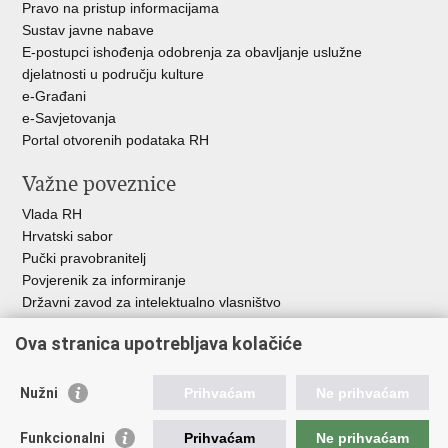
Pravo na pristup informacijama
Sustav javne nabave
E-postupci ishođenja odobrenja za obavljanje uslužne
djelatnosti u području kulture
e-Građani
e-Savjetovanja
Portal otvorenih podataka RH
Važne poveznice
Vlada RH
Hrvatski sabor
Pučki pravobranitelj
Povjerenik za informiranje
Državni zavod za intelektualno vlasništvo
Agencija za medije
Ova stranica upotrebljava kolačiće
HAKOM
Ostale poveznice
Nužni
Prihvaćam
Ne prihvaćam
Hrvatski restauratorski zavod
Funkcionalni
Prihvaćam
Ne prihvaćam
Hrvatski audiovizualni centar