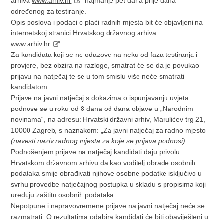
arhiva
www.arhiv.hr
, najmanje pet dana prije dana
određenog za testiranje.
Opis poslova i podaci o plaći radnih mjesta bit će objavljeni na
internetskoj stranici Hrvatskog državnog arhiva
www.arhiv.hr
.
Za kandidata koji se ne odazove na neku od faza testiranja i
provjere, bez obzira na razloge, smatrat će se da je povukao
prijavu na natječaj te se u tom smislu više neće smatrati
kandidatom.
Prijave na javni natječaj s dokazima o ispunjavanju uvjeta
podnose se u roku od 8 dana od dana objave u „Narodnim
novinama“, na adresu: Hrvatski državni arhiv, Marulićev trg 21,
10000 Zagreb, s naznakom: „Za javni natječaj za radno mjesto
(navesti naziv radnog mjesta za koje se prijava podnosi)
.
Podnošenjem prijave na natječaj kandidati daju privolu
Hrvatskom državnom arhivu da kao voditelj obrade osobnih
podataka smije obrađivati njihove osobne podatke isključivo u
svrhu provedbe natječajnog postupka u skladu s propisima koji
uređuju zaštitu osobnih podataka.
Nepotpune i nepravovremene prijave na javni natječaj neće se
razmatrati. O rezultatima odabira kandidati će biti obaviješteni u