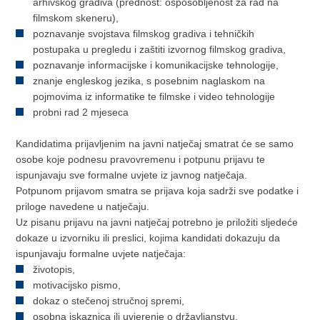
arhivskog gradiva (prednost: osposobljenost za rad na
filmskom skeneru),
poznavanje svojstava filmskog gradiva i tehničkih
postupaka u pregledu i zaštiti izvornog filmskog gradiva,
poznavanje informacijske i komunikacijske tehnologije,
znanje engleskog jezika, s posebnim naglaskom na
pojmovima iz informatike te filmske i video tehnologije
probni rad 2 mjeseca
Kandidatima prijavljenim na javni natječaj smatrat će se samo
osobe koje podnesu pravovremenu i potpunu prijavu te
ispunjavaju sve formalne uvjete iz javnog natječaja.
Potpunom prijavom smatra se prijava koja sadrži sve podatke i
priloge navedene u natječaju.
Uz pisanu prijavu na javni natječaj potrebno je priložiti sljedeće
dokaze u izvorniku ili preslici, kojima kandidati dokazuju da
ispunjavaju formalne uvjete natječaja:
životopis,
motivacijsko pismo,
dokaz o stečenoj stručnoj spremi,
osobna iskaznica ili uvjerenje o državljanstvu,