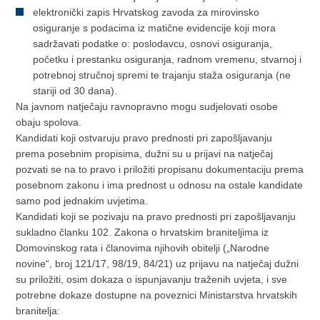
elektronički zapis Hrvatskog zavoda za mirovinsko
osiguranje s podacima iz matične evidencije koji mora
sadržavati podatke o: poslodavcu, osnovi osiguranja,
početku i prestanku osiguranja, radnom vremenu, stvarnoj i
potrebnoj stručnoj spremi te trajanju staža osiguranja (ne
stariji od 30 dana).
Na javnom natječaju ravnopravno mogu sudjelovati osobe
obaju spolova.
Kandidati koji ostvaruju pravo prednosti pri zapošljavanju
prema posebnim propisima, dužni su u prijavi na natječaj
pozvati se na to pravo i priložiti propisanu dokumentaciju prema
posebnom zakonu i ima prednost u odnosu na ostale kandidate
samo pod jednakim uvjetima.
Kandidati koji se pozivaju na pravo prednosti pri zapošljavanju
sukladno članku 102. Zakona o hrvatskim braniteljima iz
Domovinskog rata i članovima njihovih obitelji („Narodne
novine“, broj 121/17, 98/19, 84/21) uz prijavu na natječaj dužni
su priložiti, osim dokaza o ispunjavanju traženih uvjeta, i sve
potrebne dokaze dostupne na poveznici Ministarstva hrvatskih
branitelja: