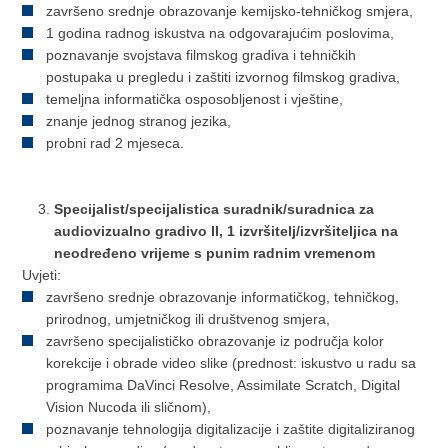
završeno srednje obrazovanje kemijsko-tehničkog smjera,
1 godina radnog iskustva na odgovarajućim poslovima,
poznavanje svojstava filmskog gradiva i tehničkih
postupaka u pregledu i zaštiti izvornog filmskog gradiva,
temeljna informatička osposobljenost i vještine,
znanje jednog stranog jezika,
probni rad 2 mjeseca.
Specijalist/specijalistica suradnik/suradnica za
audiovizualno gradivo II, 1 izvršitelj/izvršiteljica na
neodređeno vrijeme s punim radnim vremenom
Uvjeti:
završeno srednje obrazovanje informatičkog, tehničkog,
prirodnog, umjetničkog ili društvenog smjera,
završeno specijalističko obrazovanje iz područja kolor
korekcije i obrade video slike (prednost: iskustvo u radu sa
programima DaVinci Resolve, Assimilate Scratch, Digital
Vision Nucoda ili sličnom),
poznavanje tehnologija digitalizacije i zaštite digitaliziranog