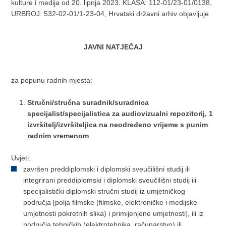
kulture i medija od 20. lipnja 2023. KLASA: 112-01/23-01/0138,
URBROJ: 532-02-01/1-23-04, Hrvatski državni arhiv objavljuje
JAVNI NATJEČAJ
za popunu radnih mjesta:
Stručni/stručna suradnik/suradnica
specijalist/specijalistica za audiovizualni repozitorij, 1
izvršitelj/izvršiteljica na neodređeno vrijeme s punim
radnim vremenom
Uvjeti:
završen preddiplomski i diplomski sveučilišni studij ili
integrirani preddiplomski i diplomski sveučilišni studij ili
specijalistički diplomski stručni studij iz umjetničkog
područja [polja filmske (filmske, elektroničke i medijske
umjetnosti pokretnih slika) i primijenjene umjetnosti], ili iz
područja tehničkih (elektrotehnika, računarstvo) ili