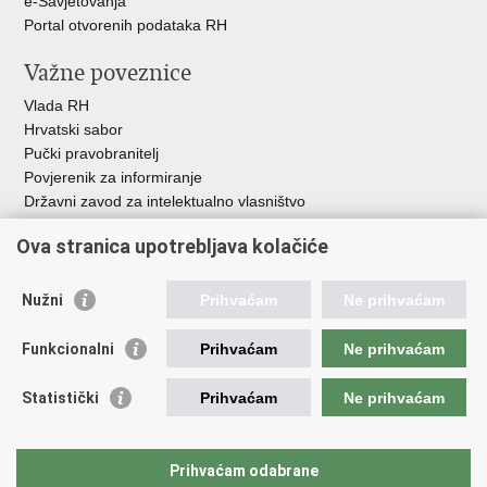
e-Savjetovanja
Portal otvorenih podataka RH
Važne poveznice
Vlada RH
Hrvatski sabor
Pučki pravobranitelj
Povjerenik za informiranje
Državni zavod za intelektualno vlasništvo
Agencija za medije
Ova stranica upotrebljava kolačiće
HAKOM
Ostale poveznice
Nužni
Prihvaćam
Ne prihvaćam
Hrvatski restauratorski zavod
Funkcionalni
Prihvaćam
Ne prihvaćam
Hrvatski audiovizualni centar
Zaklada Kultura nova
Statistički
Prihvaćam
Ne prihvaćam
Creative Europe
Cultural heritage in EU
EU National Institutes for Culture
Prihvaćam odabrane
Međunarodni centar za podvodnu arheologiju u Zadru (MCPA)