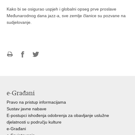
Kako bi se osigurao uspjeh i globalni opseg prve proslave
Međunarodnog dana jazz-a, sve zemlje članice su pozvane na
sudjelovanje.
Ispiši
Podijeli
Podijeli
stranicu
na
na
Facebooku
Twitteru
e-Građani
Pravo na pristup informacijama
Sustav javne nabave
E-postupci ishođenja odobrenja za obavljanje uslužne
djelatnosti u području kulture
e-Građani