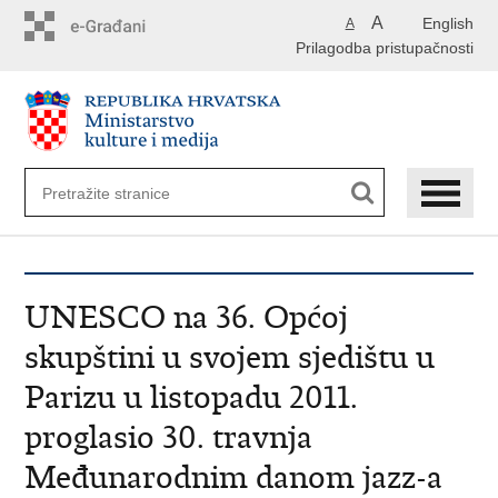
Preskoči
A
English
A
na
Prilagodba pristupačnosti
glavni
sadržaj
UNESCO na 36. Općoj
skupštini u svojem sjedištu u
Parizu u listopadu 2011.
proglasio 30. travnja
Međunarodnim danom jazz-a