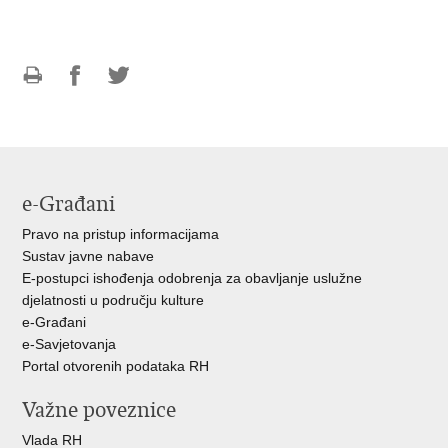
Ispiši
Podijeli
Podijeli
stranicu
na
na
Facebooku
Twitteru
e-Građani
Pravo na pristup informacijama
Sustav javne nabave
E-postupci ishođenja odobrenja za obavljanje uslužne
djelatnosti u području kulture
e-Građani
e-Savjetovanja
Portal otvorenih podataka RH
Važne poveznice
Vlada RH