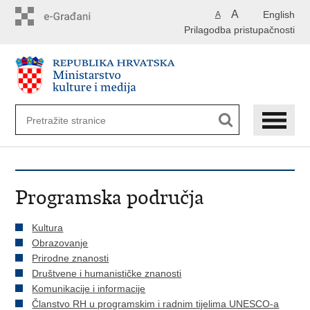
Preskoči
A
English
A
na
Prilagodba pristupačnosti
glavni
sadržaj
Programska područja
Kultura
Obrazovanje
Prirodne znanosti
Društvene i humanističke znanosti
Komunikacije i informacije
Članstvo RH u programskim i radnim tijelima UNESCO-a