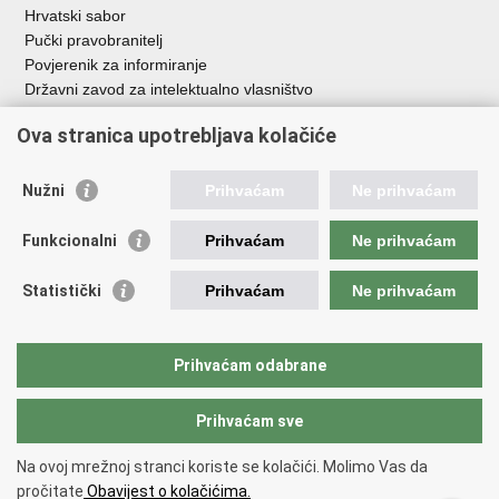
Hrvatski sabor
Pučki pravobranitelj
Povjerenik za informiranje
Državni zavod za intelektualno vlasništvo
Agencija za medije
Ova stranica upotrebljava kolačiće
HAKOM
Ostale poveznice
Nužni
Prihvaćam
Ne prihvaćam
Hrvatski restauratorski zavod
Funkcionalni
Prihvaćam
Ne prihvaćam
Hrvatski audiovizualni centar
Zaklada Kultura nova
Statistički
Prihvaćam
Ne prihvaćam
Creative Europe
Cultural heritage in EU
EU National Institutes for Culture
Prihvaćam odabrane
Međunarodni centar za podvodnu arheologiju u Zadru (MCPA)
Prihvaćam sve
Povratak na vrh
Na ovoj mrežnoj stranci koriste se kolačići. Molimo Vas da
Copyright © 2026 Ministarstvo kulture i medija.
Uvjeti korištenja
.
Izjava o
pročitate
Obavijest o kolačićima.