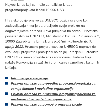
Najveći iznos koji se može zatražiti za izradu
programa/projekata iznosi 10.000 USD.
Hrvatsko povjerenstvo za UNESCO poziva sve one koji
zadovoljavaju kriterije da proslijede svoje projekte na
odgovarajućem obrascu u dva primjerka na adresu: Hrvatsko
povjerenstvo za UNESCO, Ministarstvo kulture, Runjaninova 2,
10000 Zagreb te na E-mail:
unesco@min-kulture.hr
do 7.
lipnja 2013.
Hrvatsko povjerenstvo za UNESCO napravit će
evaluaciju projekata i proslijediti na daljnju procjenu u središte
UNESCO-a samo projekte koji zadovoljavaju kriterije koje
nalaže Konvencija za zaštitu i promicanje raznolikosti kulturnih
izričaja.
Informacije o natječaju
Prijavni obrazac za provedbu programa/projekata za
zemlje članice i nevladine organizacije
Prijavni obrazac za provedbu programa/projekata za
međunarodne nevladine organizacije
Prijavni obrazac za pomoć u pripremi izrade