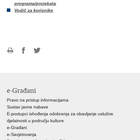
programa/projekata
Vodič za korisnike
Ispiši
Podijeli
Podijeli
stranicu
na
na
Facebooku
Twitteru
e-Građani
Pravo na pristup informacijama
Sustav javne nabave
E-postupci ishođenja odobrenja za obavljanje uslužne
djelatnosti u području kulture
e-Građani
e-Savjetovanja