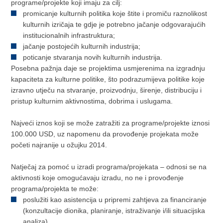
programe/projekte koji imaju za cilj:
promicanje kulturnih politika koje štite i promiču raznolikost
kulturnih izričaja te gdje je potrebno jačanje odgovarajućih
institucionalnih infrastruktura;
jačanje postojećih kulturnih industrija;
poticanje stvaranja novih kulturnih industrija.
Posebna pažnja daje se projektima usmjerenima na izgradnju
kapaciteta za kulturne politike, što podrazumijeva politike koje
izravno utječu na stvaranje, proizvodnju, širenje, distribuciju i
pristup kulturnim aktivnostima, dobrima i uslugama.
Najveći iznos koji se može zatražiti za programe/projekte iznosi
100.000 USD, uz napomenu da provođenje projekata može
početi najranije u ožujku 2014.
Natječaj za pomoć u izradi programa/projekata – odnosi se na
aktivnosti koje omogućavaju izradu, no ne i provođenje
programa/projekta te može:
poslužiti kao asistencija u pripremi zahtjeva za financiranje
(konzultacije dionika, planiranje, istraživanje i/ili situacijska
analiza).