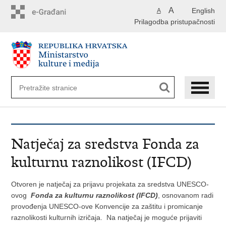
Preskoči
A
English
A
na
Prilagodba pristupačnosti
glavni
sadržaj
Natječaj za sredstva Fonda za
kulturnu raznolikost (IFCD)
Otvoren je natječaj za prijavu projekata za sredstva UNESCO-
ovog
Fonda za kulturnu raznolikost (IFCD)
, osnovanom radi
provođenja UNESCO-ove Konvencije za zaštitu i promicanje
raznolikosti kulturnih izričaja. Na natječaj je moguće prijaviti