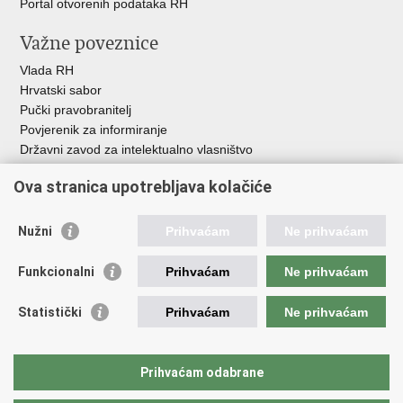
Portal otvorenih podataka RH
Važne poveznice
Vlada RH
Hrvatski sabor
Pučki pravobranitelj
Povjerenik za informiranje
Državni zavod za intelektualno vlasništvo
Agencija za medije
Ova stranica upotrebljava kolačiće
HAKOM
Ostale poveznice
Nužni
Prihvaćam
Ne prihvaćam
Hrvatski restauratorski zavod
Funkcionalni
Prihvaćam
Ne prihvaćam
Hrvatski audiovizualni centar
Zaklada Kultura nova
Statistički
Prihvaćam
Ne prihvaćam
Creative Europe
Cultural heritage in EU
EU National Institutes for Culture
Prihvaćam odabrane
Međunarodni centar za podvodnu arheologiju u Zadru (MCPA)