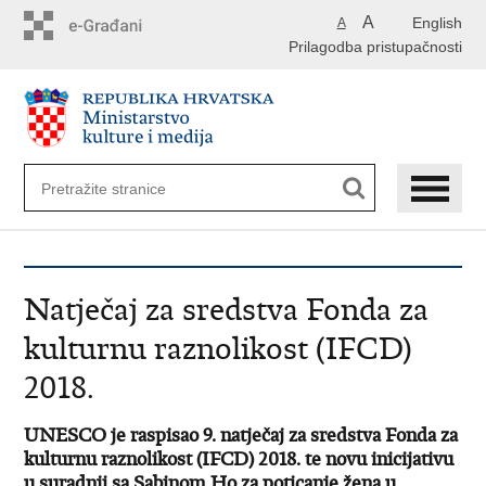
Preskoči
A
English
A
na
Prilagodba pristupačnosti
glavni
sadržaj
Natječaj za sredstva Fonda za
kulturnu raznolikost (IFCD)
2018.
­­­­UNESCO je raspisao 9. natječaj za sredstva Fonda za
kulturnu raznolikost (IFCD) 2018. te novu inicijativu
u suradnji sa Sabinom Ho za poticanje žena u