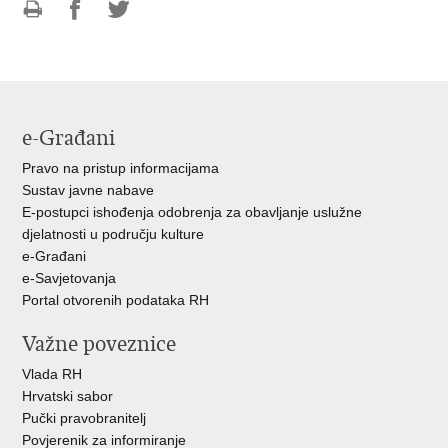
Ispiši
Podijeli
Podijeli
stranicu
na
na
Facebooku
Twitteru
e-Građani
Pravo na pristup informacijama
Sustav javne nabave
E-postupci ishođenja odobrenja za obavljanje uslužne
djelatnosti u području kulture
e-Građani
e-Savjetovanja
Portal otvorenih podataka RH
Važne poveznice
Vlada RH
Hrvatski sabor
Pučki pravobranitelj
Povjerenik za informiranje