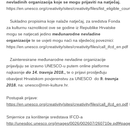
nevladinih organizacija koje se mogu prijaviti na natječaj.
https://en.unesco.org/creativity/sites/creativity/files/list_eligible_c
Sukladno propisima koje nalaže natječaj, za sredstva Fonda
za kulturnu raznolikost ove se godine iz Republike Hrvatske
mogu se natjecati jedino
međunarodne nevladine
organizacije
te se uvjeti mogu naći na sljedećoj poveznici:
https://en.unesco.org/creativity/sites/creativity/files/call_ifcd_en.pdf
Zainteresirane međunarodne nevladine organizacije
prijavljuju se izravno UNESCO-u putem online platforme
najkasnije
do 14. travnja 2018.
,
te o prijavi prosljeđuju
obavijest Hrvatskom povjerenstvu za UNESCO do
9. travnja
2018.
na: unesco@min-kulture.hr.
Postupak prijave:
https://en.unesco.org/creativity/sites/creativity/files/call_ifcd_en.pdf
Smjernice za korištenje sredstava IFCD-a
http://unesdoc.unesco.org/images/0026/002607/260710e.pdf#pag