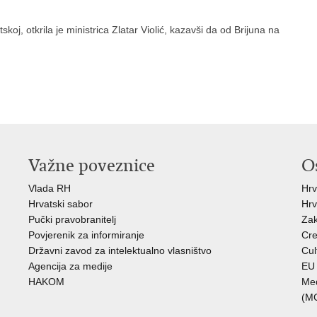
koj, otkrila je ministrica Zlatar Violić, kazavši da od Brijuna na
Važne poveznice
O
Vlada RH
Hrv
Hrvatski sabor
Hrv
Pučki pravobranitelj
Zak
Povjerenik za informiranje
Cre
Državni zavod za intelektualno vlasništvo
Cul
Agencija za medije
EU 
HAKOM
Međ
(M