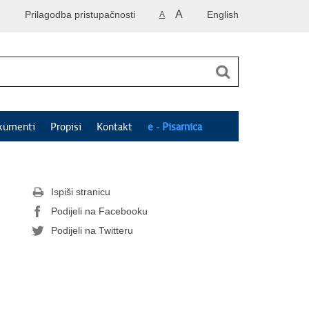
A
Prilagodba pristupačnosti
English
A
kumenti
Propisi
Kontakt
e - Pisarnica
Ispiši stranicu
Podijeli na Facebooku
Podijeli na Twitteru