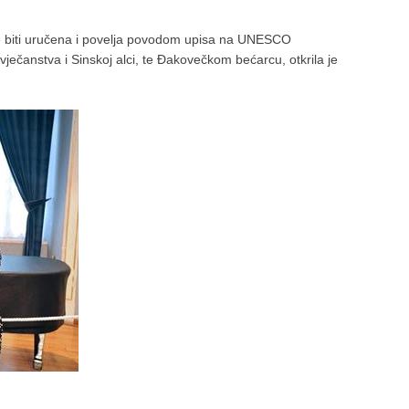
e biti uručena i povelja povodom upisa na UNESCO
vječanstva i Sinskoj alci, te Đakovečkom bećarcu, otkrila je