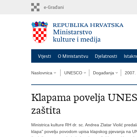
Preskoči
na
glavni
sadržaj
Vijesti
O Ministarstvu
Djelatnosti
Istak
Naslovnica
UNESCO
Događanja
2007. 
Klapama povelja UNES
zaštita
Ministrica kulture RH dr. sc. Andrea Zlatar Violić pre
klapa" povelju povodom upisa klapskog pjevanja na UN