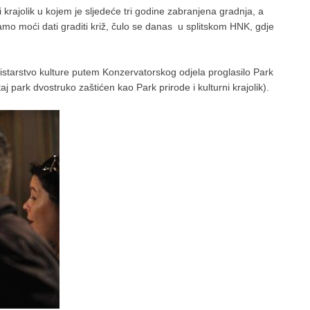
 krajolik u kojem je sljedeće tri godine zabranjena gradnja, a
 tamo moći dati graditi križ, čulo se danas u splitskom HNK, gdje
inistarstvo kulture putem Konzervatorskog odjela proglasilo Park
 park dvostruko zaštićen kao Park prirode i kulturni krajolik).