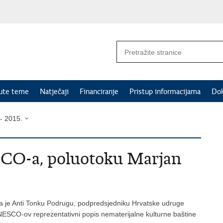
nute teme
Natječaji
Financiranje
Pristup informacijama
Do
- 2015.
CO-a, poluotoku Marjan
dala je Anti Tonku Podrugu, podpredsjedniku Hrvatske udruge
ESCO-ov reprezentativni popis nematerijalne kulturne baštine