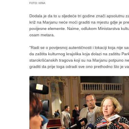
FOTO: HINA
Dodala je da to u sljedeće tri godine znači apsolutnu z
križ na Marjanu neće moći graditi na mjestu gdje je p
povijesne elemente. Naime, odlukom Ministarstva kultu
osam metara.
"Radi se o povijesnoj autentičnosti i lokaciji koja nije 
da zaštita kulturnog krajolika koja dolazi na zaštitu P
starokršćanskih tragova koji su na Marjanu potpuno ne
graditi da prije toga odradi sve ono prethodno što je važ