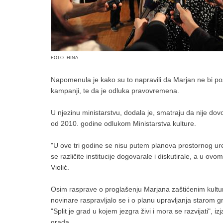
FOTO: HINA
Napomenula je kako su to napravili da Marjan ne bi po
kampanji, te da je odluka pravovremena.
U njezinu ministarstvu, dodala je, smatraju da nije do
od 2010. godine odlukom Ministarstva kulture.
"U ove tri godine se nisu putem planova prostornog uređ
se različite institucije dogovarale i diskutirale, a u o
Violić.
Osim rasprave o proglašenju Marjana zaštićenim kulturn
novinare raspravljalo se i o planu upravljanja starom
"Split je grad u kojem jezgra živi i mora se razvijati", 
grada.