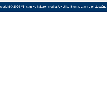
pyright © 2026 Ministarstvo kulture i medija.
Uvjeti korištenja
.
Izjava o pristupačnos