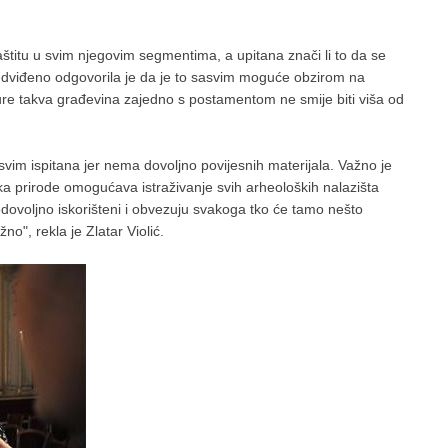
aštitu u svim njegovim segmentima, a upitana znači li to da se
redviđeno odgovorila je da je to sasvim moguće obzirom na
re takva građevina zajedno s postamentom ne smije biti viša od
sasvim ispitana jer nema dovoljno povijesnih materijala. Važno je
arka prirode omogućava istraživanje svih arheoloških nalazišta
dovoljno iskorišteni i obvezuju svakoga tko će tamo nešto
no", rekla je Zlatar Violić.