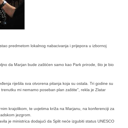
stao predmetom lokalnog nabacivanja i prijepora u izbornoj
voljno da Marjan bude zaštićen samo kao Park prirode, što je bio
enja riješila sva otvorena pitanja koja su ostala. Tri godine su
vom trenutku mi nemamo poseban plan zaštite", rekla je Zlatar
im krajolikom, te uvjetima križa na Marjanu, na konferenciji za
 gradskom jezgrom.
izjavila je ministrica dodajući da Split neće izgubiti status UNESCO