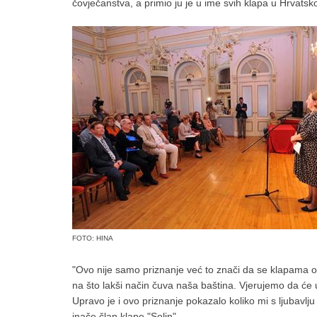
čovječanstva, a primio ju je u ime svih klapa u Hrvatsko
FOTO: HINA
"Ovo nije samo priznanje već to znači da se klapama ot
na što lakši način čuva naša baština. Vjerujemo da će 
Upravo je i ovo priznanje pokazalo koliko mi s ljubavlj
inače član klape "Solin".