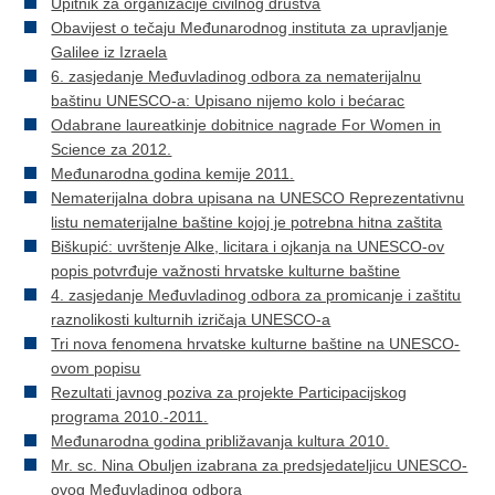
Upitnik za organizacije civilnog društva
Obavijest o tečaju Međunarodnog instituta za upravljanje
Galilee iz Izraela
6. zasjedanje Međuvladinog odbora za nematerijalnu
baštinu UNESCO-a: Upisano nijemo kolo i bećarac
Odabrane laureatkinje dobitnice nagrade For Women in
Science za 2012.
Međunarodna godina kemije 2011.
Nematerijalna dobra upisana na UNESCO Reprezentativnu
listu nematerijalne baštine kojoj je potrebna hitna zaštita
Biškupić: uvrštenje Alke, licitara i ojkanja na UNESCO-ov
popis potvrđuje važnosti hrvatske kulturne baštine
4. zasjedanje Međuvladinog odbora za promicanje i zaštitu
raznolikosti kulturnih izričaja UNESCO-a
Tri nova fenomena hrvatske kulturne baštine na UNESCO-
ovom popisu
Rezultati javnog poziva za projekte Participacijskog
programa 2010.-2011.
Međunarodna godina približavanja kultura 2010.
Mr. sc. Nina Obuljen izabrana za predsjedateljicu UNESCO-
ovog Međuvladinog odbora