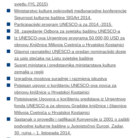
svjetlu (IYL 2015)
Ministarstvo kulture pokrovitelj međunarodne konferencije
Sigurnost kulturne baštine SIGArt 2014.
Participacijski program UNESCO-a za 2014.-2015.
38. zasjedanje Odbora za svjetsku baštinu UNESCO-a
Iz UNESCO-ova Urgentnog programa 50.000,00 USD za
obnovu Knjižnice Milivoja Cvetnića u Hrvatskoj Kostajnici
Glavnoj ravnateljici UNESCO-a predan nominacijski dosje
za upis stećaka na Listu svjetske baštine
Susret ministara i predstavnika ministarstava kulture
zemalja u regiji
Izgradnja mostova suradnje i razmjena iskustva
Potpisan ugovor o korištenju UNESCO-ova novca za
obnovu knjižnice u Hrvatskoj Kostajnici
Potpisivanje Ugovora o korištenju sredstava iz Urgentnog
fonda UNESCO-a za obnovu Gradske knjižnice i čitaonice
Milivoja Cvetnića u Hrvatskoj Kostajnici
Sastanak o provedbi i ratifikaciji Konvencije iz 2001 o zaštiti
podvodne kulturne baštine u Jugoistočnoj Europi, Zadar,
30. rujna – 1. listopada 2014.