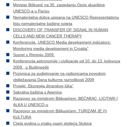
Ministar Biškupić na 35. zasjedanju Opće skupštine
UNESCO-a u Parizu
Nematerijalna dobra upisana na UNESCO Reprezentativnu
listu nematerijalne baštine svijeta
DISCOVERY OF TRANSFER OF SIGNAL IN HUMAN
CELLS AND NEW CANCER THERAPY
Konferencija „UNESCO Media development indicators:
Monitoring media development in Croatia”
Susret u Riminiju 2009.
Konferencija astronomije i civilizacije od 10. do 13. kolovoza
2009., u Budimpešti
Pozivnica za sudjelovanje na radionicama povodom
obilježavanja Dana kulturne raznolikosti 2009
Projekt „Ekoregija dinarskog lűka“
Sakralna baština s Apenina
Razgovor sa ministrom Biškupićem: BEĆARAC, LICITARI I
ALKA U UNESCO-u
Razgovor sa ministrom Biškupićem: TURIZAM JE (I)
KULTURA
Cijela godina u znaku osam stoljeća Stubice