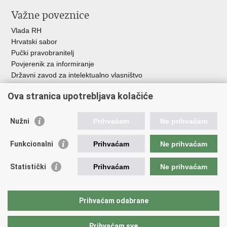
Važne poveznice
Vlada RH
Hrvatski sabor
Pučki pravobranitelj
Povjerenik za informiranje
Državni zavod za intelektualno vlasništvo
Agencija za medije
Ova stranica upotrebljava kolačiće
HAKOM
Ostale poveznice
Nužni
Prihvaćam
Ne prihvaćam
Hrvatski restauratorski zavod
Funkcionalni
Prihvaćam
Ne prihvaćam
Hrvatski audiovizualni centar
Zaklada Kultura nova
Statistički
Prihvaćam
Ne prihvaćam
Creative Europe
Cultural heritage in EU
EU National Institutes for Culture
Prihvaćam odabrane
Međunarodni centar za podvodnu arheologiju u Zadru (MCPA)
Prihvaćam sve