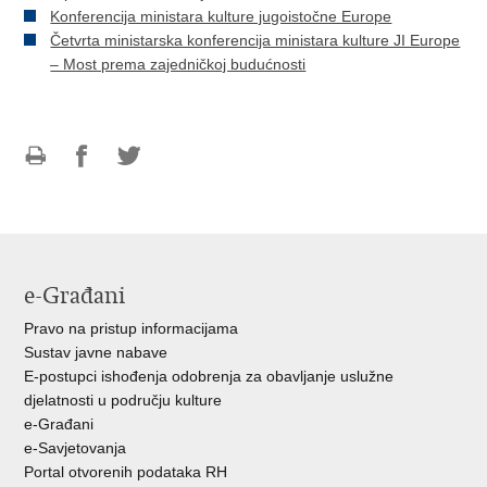
Konferencija ministara kulture jugoistočne Europe
Četvrta ministarska konferencija ministara kulture JI Europe
– Most prema zajedničkoj budućnosti
Ispiši
Podijeli
Podijeli
stranicu
na
na
Facebooku
Twitteru
e-Građani
Pravo na pristup informacijama
Sustav javne nabave
E-postupci ishođenja odobrenja za obavljanje uslužne
djelatnosti u području kulture
e-Građani
e-Savjetovanja
Portal otvorenih podataka RH