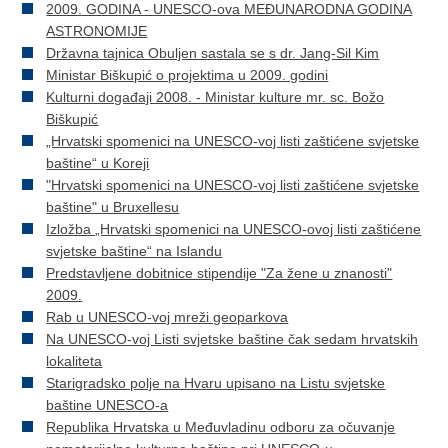
2009. GODINA - UNESCO-ova MEĐUNARODNA GODINA
ASTRONOMIJE
Državna tajnica Obuljen sastala se s dr. Jang-Sil Kim
Ministar Biškupić o projektima u 2009. godini
Kulturni događaji 2008. - Ministar kulture mr. sc. Božo
Biškupić
„Hrvatski spomenici na UNESCO-voj listi zaštićene svjetske
baštine“ u Koreji
"Hrvatski spomenici na UNESCO-voj listi zaštićene svjetske
baštine" u Bruxellesu
Izložba „Hrvatski spomenici na UNESCO-ovoj listi zaštićene
svjetske baštine“ na Islandu
Predstavljene dobitnice stipendije "Za žene u znanosti"
2009.
Rab u UNESCO-voj mreži geoparkova
Na UNESCO-voj Listi svjetske baštine čak sedam hrvatskih
lokaliteta
Starigradsko polje na Hvaru upisano na Listu svjetske
baštine UNESCO-a
Republika Hrvatska u Međuvladinu odboru za očuvanje