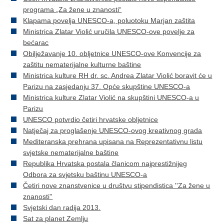
programa „Za žene u znanosti“
Klapama povelja UNESCO-a, poluotoku Marjan zaštita
Ministrica Zlatar Violić uručila UNESCO-ove povelje za
bećarac
Obilježavanje 10. obljetnice UNESCO-ove Konvencije za
zaštitu nematerijalne kulturne baštine
Ministrica kulture RH dr. sc. Andrea Zlatar Violić boravit će u
Parizu na zasjedanju 37. Opće skupštine UNESCO-a
Ministrica kulture Zlatar Violić na skupštini UNESCO-a u
Parizu
UNESCO potvrdio četiri hrvatske obljetnice
Natječaj za proglašenje UNESCO-ovog kreativnog grada
Mediteranska prehrana upisana na Reprezentativnu listu
svjetske nematerijalne baštine
Republika Hrvatska postala članicom najprestižnijeg
Odbora za svjetsku baštinu UNESCO-a
Četiri nove znanstvenice u društvu stipendistica ''Za žene u
znanosti''
Svjetski dan radija 2013.
Sat za planet Zemlju