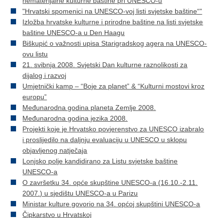
nematerijalne kulturne baštine pri UNESCO-u
"Hrvatski spomenici na UNESCO-voj listi svjetske baštine“"
Izložba hrvatske kulturne i prirodne baštine na listi svjetske
baštine UNESCO-a u Den Haagu
Biškupić o važnosti upisa Starigradskog agera na UNESCO-
ovu listu
21. svibnja 2008. Svjetski Dan kulturne raznolikosti za
dijalog i razvoj
Umjetnički kamp – “Boje za planet” & “Kulturni mostovi kroz
europu”
Međunarodna godina planeta Zemlje 2008.
Međunarodna godina jezika 2008.
Projekti koje je Hrvatsko povjerenstvo za UNESCO izabralo
i proslijedilo na daljnju evaluaciju u UNESCO u sklopu
objavljenog natječaja
Lonjsko polje kandidirano za Listu svjetske baštine
UNESCO-a
O završetku 34. opće skupštine UNESCO-a (16.10.-2.11.
2007.) u sjedištu UNESCO-a u Parizu
Ministar kulture govorio na 34. općoj skupštini UNESCO-a
Čipkarstvo u Hrvatskoj