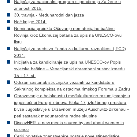
Natječaj za nacionalni program stipendiranja Za žene u
znanosti 2015.
30. travnja - Međunarodni dan jazza
Noć knjige 2014.
Nominacija projekta Očuvanje nematerijalne baštine
Rovinja kroz Ekomuzej batana za upis na UNESCO-ovu
listu
Natječaj za sredstva Fonda za kulturnu raznolikost (IFCD)
2014.
Inicijativa za kandidiranje za upis na UNESCO-ov Popis
svjetske baštine – Venecijanski obrambeni sustav između
15. i 17. st.
Održan sastanak stručnjaka vezanih uz kandidaturu
Sakralnog kompleksa na ostacima rimskog Foruma u Zadru
Obrazovanje o holokaustu i međukulturalno razumijevanje u
jugoistočnoj Europi: obnova Bloka 17, izložbenog prostora
bivše Jugoslavije u Državnom muzeju Auschwitz-Birkenau –
peti sastanak međunarodne radne skupine
DiscovHER: a new media source by and about women in
science
Četiri hrvatske znanstvenice postale nove stipendistice