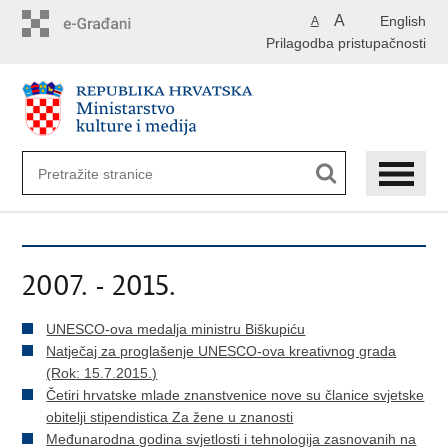
Preskoči
A
English
A
na
Prilagodba pristupačnosti
glavni
sadržaj
2007. - 2015.
UNESCO-ova medalja ministru Biškupiću
Natječaj za proglašenje UNESCO-ova kreativnog grada
(Rok: 15.7.2015.)
Četiri hrvatske mlade znanstvenice nove su članice svjetske
obitelji stipendistica Za žene u znanosti
Međunarodna godina svjetlosti i tehnologija zasnovanih na