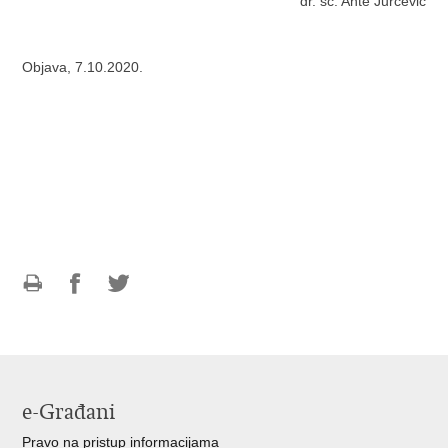
dr. sc. Ante Jurčević
Objava, 7.10.2020.
Ispiši
Podijeli
Podijeli
stranicu
na
na
Facebooku
Twitteru
e-Građani
Pravo na pristup informacijama