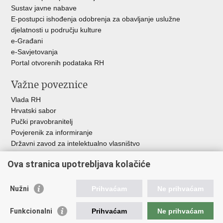
Sustav javne nabave
E-postupci ishođenja odobrenja za obavljanje uslužne
djelatnosti u području kulture
e-Građani
e-Savjetovanja
Portal otvorenih podataka RH
Važne poveznice
Vlada RH
Hrvatski sabor
Pučki pravobranitelj
Povjerenik za informiranje
Državni zavod za intelektualno vlasništvo
Agencija za medije
Ova stranica upotrebljava kolačiće
HAKOM
Ostale poveznice
Nužni
Prihvaćam
Ne prihvaćam
Hrvatski restauratorski zavod
Funkcionalni
Prihvaćam
Ne prihvaćam
Hrvatski audiovizualni centar