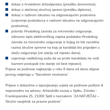
dokaz o hrvatskom državljanstvu (presliku domovnice),
dokaz o stečenoj stručnoj spremi (presliku diplome),
dokaz o radnom iskustvu na odgovarajućim poslovima
(uvjerenje poslodavca o radnom iskustvu na odgovarajućim
poslovima),
potvrdu Hrvatskog zavoda za mirovinsko osiguranje,
odnosno ispis elektroničkog zapisa podataka Hrvatskog
zavoda za mirovinsko osiguranje iz kojeg će biti razvidna
razina stručne spreme na koju je kandidat bio prijavljen u
stažu osiguranja (ne stariju od mjesec dana),
uvjerenje nadležnog suda da se protiv kandidata ne vodi
kazneni postupak (ne starije od šest mjeseci).
Prijave se podnose najkasnije u roku 8 dana od dana objave
javnog natječaja u ˝Narodnim novinama˝.
Prijave s dokazima o ispunjavanju uvjeta se podnose poštom ili
neposredno na adresu: Arheološki muzej u Splitu, Zrinsko -
Frankopanska 25, 21000 Split s naznakom ˝ZA NATJEČAJ –
Stručni savjetnik za pravne poslove˝