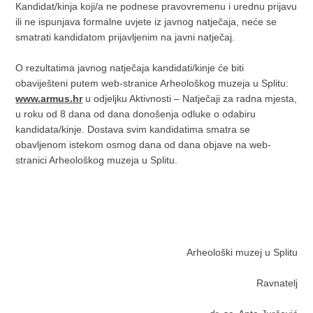
Kandidat/kinja koji/a ne podnese pravovremenu i urednu prijavu
ili ne ispunjava formalne uvjete iz javnog natječaja, neće se
smatrati kandidatom prijavljenim na javni natječaj.
O rezultatima javnog natječaja kandidati/kinje će biti
obaviješteni putem web-stranice Arheološkog muzeja u Splitu:
www.armus.hr
u odjeljku Aktivnosti – Natječaji za radna mjesta,
u roku od 8 dana od dana donošenja odluke o odabiru
kandidata/kinje. Dostava svim kandidatima smatra se
obavljenom istekom osmog dana od dana objave na web-
stranici Arheološkog muzeja u Splitu.
Arheološki muzej u Splitu
Ravnatelj