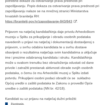
potrebne dokaze za ostvarivanje prava prednosti pri
zapošljavanju. Popis dokaza za ostvarivanje prava prednosti pri
zapošljavanju nalaze se na mrežnoj stranici Ministarstva
hrvatskih branitelja RH:
https://branitelji.gov.hr/zaposljavanje-843/843
.
Prijavom na natječaj kandidat/kinja daje privolu Arheološkom
muzeju u Splitu za prikupljanje i obradu osobnih podataka
navedenih u prijavi na natječaj i dokumentaciji dostavljenoj s
prijavom, u svrhu odabira kandidata te u svrhu dostave
obavijesti o rezultatima natječaja svim kandidatima a uključuje
ime i prezime odabranog kandidata i struku. Kandidat/kinja
može u svakom trenutku bez obrazloženja odustati od dane
privole i zatražiti prestanak aktivnosti obrade svojih osobnih
podataka, o čemu će mu Arheološki muzej u Splitu izdati
potvrdu. Prikupljeni osobni podaci obradit će se sukladno
Općoj uredbi o zaštiti podataka te Zakonu o provedbi Opće
uredbe o zaštiti podataka (NN br. 42/18).
Kandidati su uz prijavu na natječaj dužni priložiti:
životopis,