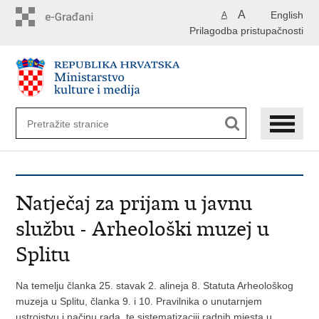
Preskoči
A
English
A
na
Prilagodba pristupačnosti
glavni
sadržaj
Natječaj za prijam u javnu
službu - Arheološki muzej u
Splitu
Na temelju članka 25. stavak 2. alineja 8. Statuta Arheološkog
muzeja u Splitu, članka 9. i 10. Pravilnika o unutarnjem
ustrojstvu i načinu rada, te sistematizaciji radnih mjesta u