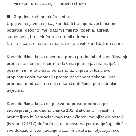
visokom obrazovanju – pravne struke
3 godine radnog staža u struci
U prijavi na javni natječaj kandidati trebaju navesti osobne
podatke (osobno ime, datum i mjesto rođenja, adresu
stanovanja, broj telefona te e-mail adresu).
Na natječaj se mogu ravnopravno prijaviti kandidati oba spola.
Kandidat/kinja koji/a ostvaruje pravo prednosti pri zapošljavanju
prema posebnim propisima dužan/a je u prijavi na natječaj
pozvati se na to pravo, odnosno uz prijavu priložiti svu
propisanu dokumentaciju prema posebnom zakonu i ima
prednost u odnosu na ostale kandidate/kinje pod jednakim
uvjetima.
Kandidat/kinja koji/a se poziva na pravo prednosti pri
zapošljavanju sukladno članku 102. Zakona o hrvatskim
braniteljima iz Domovinskoga rata i članovima njihovih obitelji
(NN br. 121/17) dužan/a je, uz prijavu na javni natječaj, priložiti
sve dokaze o ispunjavanju traženih uvjeta iz natječaja i sve