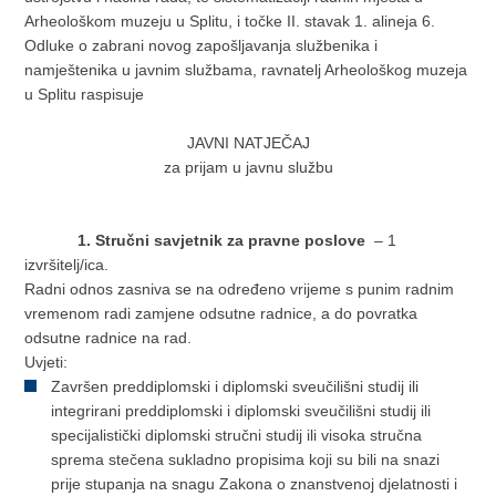
Arheološkom muzeju u Splitu, i točke II. stavak 1. alineja 6.
Odluke o zabrani novog zapošljavanja službenika i
namještenika u javnim službama, ravnatelj Arheološkog muzeja
u Splitu raspisuje
JAVNI NATJEČAJ
za prijam u javnu službu
1. S
tručni savjetnik za pravne poslove
– 1
izvršitelj/ica.
Radni odnos zasniva se na određeno vrijeme s punim radnim
vremenom radi zamjene odsutne radnice, a do povratka
odsutne radnice na rad.
Uvjeti:
Završen preddiplomski i diplomski sveučilišni studij ili
integrirani preddiplomski i diplomski sveučilišni studij ili
specijalistički diplomski stručni studij ili visoka stručna
sprema stečena sukladno propisima koji su bili na snazi
prije stupanja na snagu Zakona o znanstvenoj djelatnosti i