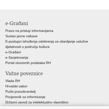
stranicu
na
na
Facebooku
Twitteru
e-Građani
Pravo na pristup informacijama
Sustav javne nabave
E-postupci ishođenja odobrenja za obavljanje uslužne
djelatnosti u području kulture
e-Građani
e-Savjetovanja
Portal otvorenih podataka RH
Važne poveznice
Vlada RH
Hrvatski sabor
Pučki pravobranitelj
Povjerenik za informiranje
Državni zavod za intelektualno vlasništvo
Agencija za medije