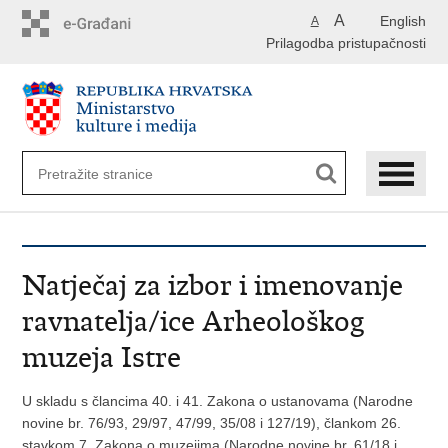
Preskoči
A
English
A
na
Prilagodba pristupačnosti
glavni
sadržaj
Natječaj za izbor i imenovanje
ravnatelja/ice Arheološkog
muzeja Istre
U skladu s člancima 40. i 41. Zakona o ustanovama (Narodne
novine br. 76/93, 29/97, 47/99, 35/08 i 127/19), člankom 26.
stavkom 7. Zakona o muzejima (Narodne novine br. 61/18 i