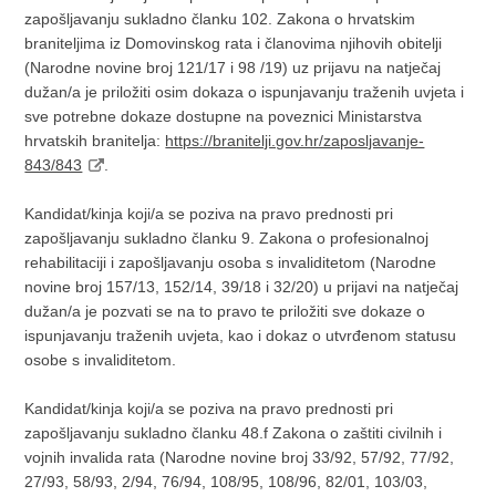
zapošljavanju sukladno članku 102. Zakona o hrvatskim
braniteljima iz Domovinskog rata i članovima njihovih obitelji
(Narodne novine broj 121/17 i 98 /19) uz prijavu na natječaj
dužan/a je priložiti osim dokaza o ispunjavanju traženih uvjeta i
sve potrebne dokaze dostupne na poveznici Ministarstva
hrvatskih branitelja:
https://branitelji.gov.hr/zaposljavanje-
843/843
.
Kandidat/kinja koji/a se poziva na pravo prednosti pri
zapošljavanju sukladno članku 9. Zakona o profesionalnoj
rehabilitaciji i zapošljavanju osoba s invaliditetom (Narodne
novine broj 157/13, 152/14, 39/18 i 32/20) u prijavi na natječaj
dužan/a je pozvati se na to pravo te priložiti sve dokaze o
ispunjavanju traženih uvjeta, kao i dokaz o utvrđenom statusu
osobe s invaliditetom.
Kandidat/kinja koji/a se poziva na pravo prednosti pri
zapošljavanju sukladno članku 48.f Zakona o zaštiti civilnih i
vojnih invalida rata (Narodne novine broj 33/92, 57/92, 77/92,
27/93, 58/93, 2/94, 76/94, 108/95, 108/96, 82/01, 103/03,