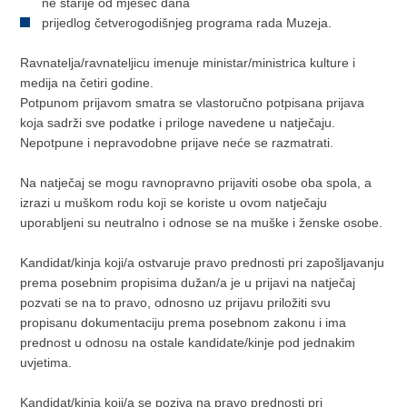
ne starije od mjesec dana
prijedlog četverogodišnjeg programa rada Muzeja.
Ravnatelja/ravnateljicu imenuje ministar/ministrica kulture i
medija na četiri godine.
Potpunom prijavom smatra se vlastoručno potpisana prijava
koja sadrži sve podatke i priloge navedene u natječaju.
Nepotpune i nepravodobne prijave neće se razmatrati.
Na natječaj se mogu ravnopravno prijaviti osobe oba spola, a
izrazi u muškom rodu koji se koriste u ovom natječaju
uporabljeni su neutralno i odnose se na muške i ženske osobe.
Kandidat/kinja koji/a ostvaruje pravo prednosti pri zapošljavanju
prema posebnim propisima dužan/a je u prijavi na natječaj
pozvati se na to pravo, odnosno uz prijavu priložiti svu
propisanu dokumentaciju prema posebnom zakonu i ima
prednost u odnosu na ostale kandidate/kinje pod jednakim
uvjetima.
Kandidat/kinja koji/a se poziva na pravo prednosti pri