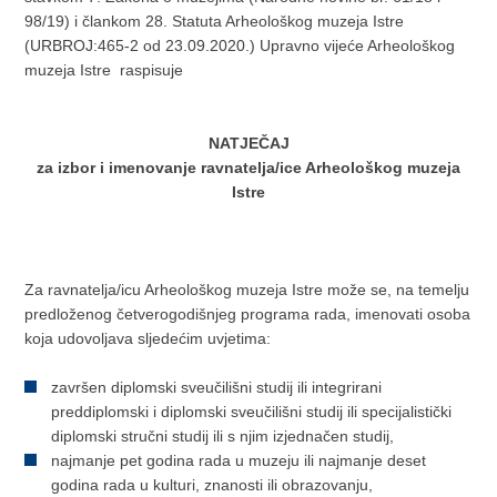
98/19) i člankom 28. Statuta Arheološkog muzeja Istre
(URBROJ:465-2 od 23.09.2020.) Upravno vijeće Arheološkog
muzeja Istre raspisuje
NATJEČAJ
za izbor i imenovanje ravnatelja/ice Arheološkog muzeja
Istre
Za ravnatelja/icu Arheološkog muzeja Istre može se, na temelju
predloženog četverogodišnjeg programa rada, imenovati osoba
koja udovoljava sljedećim uvjetima:
završen diplomski sveučilišni studij ili integrirani
preddiplomski i diplomski sveučilišni studij ili specijalistički
diplomski stručni studij ili s njim izjednačen studij,
najmanje pet godina rada u muzeju ili najmanje deset
godina rada u kulturi, znanosti ili obrazovanju,