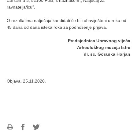
Carrarina 3, 52100 Pula, s naznakom „ Natječaj za
ravnatelja/icu“.
O rezultatima natječaja kandidati će biti obaviješteni u roku od
45 dana od dana isteka roka za podnošenje prijava.
Predsjednica Upravnog vijeća
Arheološkog muzeja Istre
dr. sc. Goranka Horjan
Objava, 25.11.2020.
Ispiši
Podijeli
Podijeli