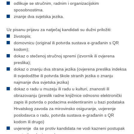
odlikuje se stručnim, radnim i organizacijskim
sposobnostima.
znanje dva svjetska jezika.
Uz pisanu prijavu za natječaj kandidati su dužni priložiti:
životopis;
domovnicu (original ili potvrda sustava e-građanin s QR
kodom);
dokaz o stečenoj stručnoj spremi (izvornik ili ovjerena
preslika);
dokaz o znanju dva strana jezika (ovjerena preslika indeksa
ili svjedodžbe ili potvrda škole stranih jezika o znanju
najmanje dva svjetska jezika)
dokaz o radu u muzeju ili radu u kulturi, znanosti ili
obrazovanju (preslik radne knjižnice odnosno elektronički
zapis ili potvrda o podacima evidentiranim u bazi podataka
Hrvatskog zavoda za mirovinsko osiguranje, uvjerenje
poslodavca o radu, potvrda sustava e-građanin s QR
kodom ili drugo)
uvjerenje da se protiv kandidata ne vodi kazneni postupak